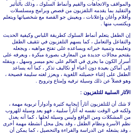
والمواقف والاتجاهات والقيم وأنماط السلوك ، وذلك بالتأثير
والتقليد بما يقدمه التلفزيون من قصص وبرامج ومسلسلات
وأفلام وأغان وإعلانات ، ويعيش جو القصة مع شخصياتها ويتعلم
ويكتسب منها .
إن الطفل يتعلم أنماط السلوك كطريقة اللباس وكيفية الحديث
والتفاعل والتعامل ، كما يسهم التلفزيون في تثقيف الطفل
وتعليمه وتنمية خبراته ويساعده على تفتح مواهبه ، ويجعله
يقتحم مجالات جديدة من المعارف بصورة مبكرة ، ويعرفه على
أسرار الكون ما يجري في العالم على نحو ميسر وسهل ، وينقله
إلى أماكن بعيدة دون أعباء أو تكاليف تذكر ، كما أنه يساعد
الطفل على إغناء حصيلته اللغوية ، ويعزز لغته سليمة فصيحة ،
وهو فضلاً عن ذلك وسيلة ترفيه وإمتاع وترويح .
الآثار السلبية للتلفزيون :
لا شك أن للتلفزيون آثاراً إيجابية كثيرة وأدواراً تربوية مهمة ،
ولكنه في الوقت نفسه له آثاراً سلبية ، فهو يعد وسيلة للهروب
من المشكلات ومن الواقع وليس وسيلة لحلها ، كما أنه يعدل
نظم الأسرة ونظام الطفل ، وقد يحل محل أنشطة مهمة أخرى
، وقد يشغله عن الدراسة والقراءة والتحصيل ، كما يمكن أن