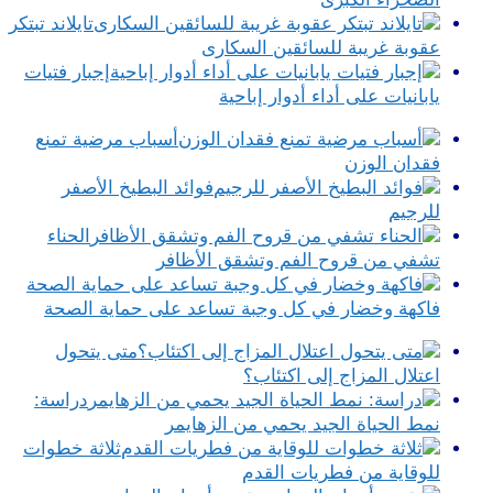
تايلاند تبتكر
عقوبة غريبة للسائقين السكارى
إجبار فتيات
يابانيات على أداء أدوار إباحية
أسباب مرضية تمنع
فقدان الوزن
فوائد البطيخ الأصفر
للرجيم
الحناء
تشفي من قروح الفم وتشقق الأظافر
فاكهة وخضار في كل وجبة تساعد على حماية الصحة
متى يتحول
اعتلال المزاج إلى اكتئاب؟
دراسة:
نمط الحياة الجيد يحمي من الزهايمر
ثلاثة خطوات
للوقاية من فطريات القدم