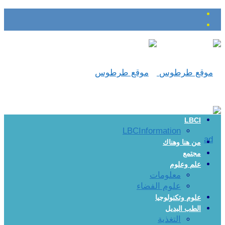
LBCI
LBCInformation
من هنا وهناك
مجتمع
علم وعلوم
معلومات
علوم الفضاء
علوم وتكنولوجيا
الطب البديل
التغذية