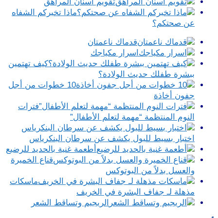
تقويم أسنان المراهق
ماذا تخبركم الشفاه
عن صحتكم؟
قدماك ناعمتان
اسرار مكياجك
كيف تهتمين
ببشرة طفلك حديث الولادة؟
10 خطوات من أجل
جفون أخاذة
فترات
النوم المنتظمة “مهمة لتعلم الأطفال”
اختبار بسيط للبول يكشف عن سرطان البنكرياس
أطعمة غنية بالحديد للرضيع
قناع الخميرة
والعسل بدلاً من البوتوكس
ماسكات
مذهلة لـ جفاف البشرة في الخريف
الريجيم وتساقط الشعر