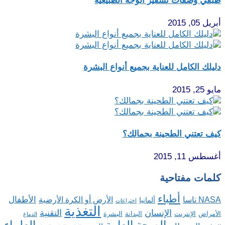
طبّقي وصفات تشقير الوجه الطبيعية
أبريل 05, 2015
دليلك الكامل للعناية بجميع أنواع البشرة
مايو 25, 2015
كيف تعتني الطحينة بجمالك؟
أغسطس 11, 2015
كلمات مفتاحية
أطباء
الأطفال
NASA ناسا
الأرض أو الكرة الأرضية
ألمانيا
اختراعات
التغذية
الإنسان
التقنية
الإنترنت
البدانة
البشرة
الأمراض
الدماغ
الصحة العامة
العلماء