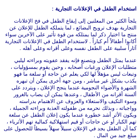
استخدام الطفل في الإعلانات التجارية :
يلجأ الكثير من المعلنين إلى إيقاع الطفل في فخ الإعلانات
التجارية بهدف ترويج البضائع ، لما يتملكه الطفل للإعلان عن
منتج ما اختيار ذكر لما يمتلكه من قوة تأثير على الآخرين سواء
أكانوا أطفالاً أم كباراً . لاستخدام الطفل في الإعلانات التجارية
آثاراً سلبية على الطفل نفسه وعلى أقرانه وعلى أهله .
عندما يمثل الطفل ويتصنع فإنه يفقد عفويته وبراءته ليلبي
متطلبات الإعلان ورغبات أصحابه ، وحين يقوم بمسؤوليات ،
وتبعات ليس مؤهلاً لها لكي يعلم عن حاجة أو سلعة ما فهو
يكذب بشكل غير مباشر ، ومن جهة أخرى يمكن أن تبهره
الشهرة والأضواء النجومية عندما ينجح الإعلان ، ويتردد على
ألسنة أقرانه من الأطفال ، وعندها يمكن أن يصاب بالغرور
وسوء التكيف والاستعلاء والعزوف عن الاهتمام بدراسته
وواجباته ، وبذلك نحرمه من طفولته العذبة وبراءته الجميلة ،
ويكون الأثر أشد خطورة عندما يكون إعلان الطفل عن سلعة
تهم الكبار أو عن حاجات أو قيم استهلاكية كمالية تهم الأثرياء ،
كما أن الطفل يجد في الإعلان سبيلاً سهلاً بسيطاً للحصول على
مبلغ جيد من المال .
موقع طرطوس