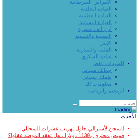
الأمراض السرطانية
العيادة الجلدية
العيادة العظمية
العيادة النسائية
أذن أنف حنجرة
العصبية والنفسية
الإيدز
القلبية والصدرية
عيادة السكري
للسيدات فقط
جمالك سيدتي
طفلك سيدتي
معلومات لك
الريجيم والرياضة
الأحدث
السجن لأسترالي حاول تهريب عشرات السحالي
قميص محترق بـ1139 دولارا.. هل تفقد الموضة عقلها؟