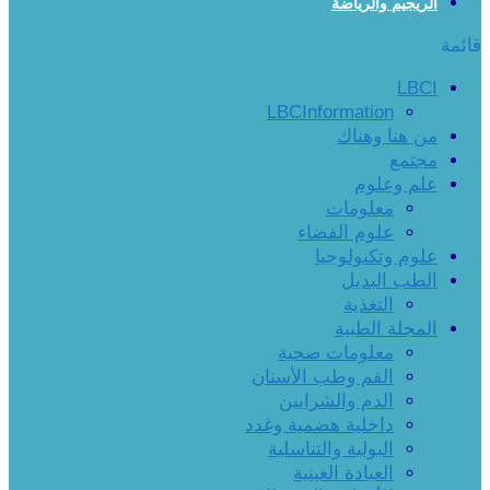
الريجيم والرياضة
قائمة
LBCI
LBCInformation
من هنا وهناك
مجتمع
علم وعلوم
معلومات
علوم الفضاء
علوم وتكنولوجيا
الطب البديل
التغذية
المجلة الطبية
معلومات صحية
الفم وطب الأسنان
الدم والشرايين
داخلية هضمية وغدد
البولية والتناسلية
العيادة العينية