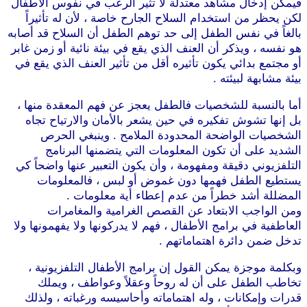
فيمكن إدخال مشاهد معتدلة لا تثير الرعب في نفوس الأطفال
لكن يحظر من استخدام السلاح الجارح خاصة ، لأن له تأثيراً
بالغاً في نفس الطفل إلى حد توهم الطفل أن السلاح قد أصابه
هو نفسه ، ويذكر أن العنف الذي يقع في بيئة نائية أو زمن غابر
أو مجتمع بدائي يكون تأثيره أقل من تأثير العنف الذي يقع في
بيئة مشابهة لبيئته .
موقع طرطوس
أما بالنسبة للشخصيات فالطفل يعجز عن فهم المعقدة منها ،
بل إنها تشوش تفكيره في حين يشعر بالأمان والارتياح تجاه
الشخصيات الواضحة المحدودة الملامح . وينبغي الحرص
الشديد على أن تكون المعلومات التي يتضمنها البرنامج
التلفزيوني دقيقة ومفهومة ، وأن يكون التعبير عنها واضحاً كي
يستطيع الطفل فهمها دون غموض أو لبس ، فالمعلومات
المضللة أشد خطراً من عدم إعطاء أية معلومات .
ومن الواجب الابتعاد عن القصص الغرامية والمغامرات
العاطفية في برامج الأطفال ، فهم لا يدركونها ولا يفهمونها ولا
تدخل ضمن دائرة اهتماماتهم .
موقع طرطوس
وبكلمة موجزة يمكن القول إن برامج الأطفال التلفزيونية ،
تخاطب الطفل على أن له روحاً وعقلاً وعواطف ، ويملك
قدرات وإمكانات ، وله اهتماماته وأحاسيسه ورغباته ، ولذلك