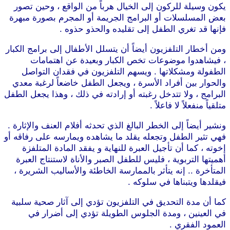
يكون وسيلة للركون إلى الخيال هرباً من الواقع ، وحين تصور
بعض المسلسلات أو البرامج الجريمة أو المجرم بصورة مبهرة
فإنها قد تغري الطفل إلى تقليده والحذو حذوه .
ومن أخطار التلفزيون أيضاً أن يتسلل الأطفال إلى برامج الكبار
، فيشاهدوا موضوعات تخص الكبار وبعيدة عن اهتمامات
الطفولة ومشكلاتها . ويسهم التلفزيون في فقدان التواصل
والحوار بين أفراد الأسرة ، ويجعل الطفل خاضعاً لرغبة معدي
البرامج ، ولا تتدخل رغبته أو إرادته في ذلك ، وهذا يجعل الطفل
متلقياً منفعلاً لا فاعلاً .
ونشير أيضاً إلى الخطر البالغ الذي تحدثه أفلام العنف والإثارة .
فهي تثير الطفل وتجعله يقلد ما يشاهده ويمارسه على رفاقه أو
إخوته ، كما أن تأجيل العبرة للنهاية و يفقد المادة المتلفزة
أهميتها التربوية ، فليس للطفل الصبر والأناة لاستنتاج العبرة
المتأخرة .. إنه يتأثر بالممارسة الخاطئة والأساليب الشريرة ،
فيقلدها ويتبناها في سلوكه .
كما أن مدة التحديق في التلفزيون تؤدي إلى آثار صحية سلبية
في العينين ، ومدة الجلوس الطويلة تؤدي إلى أضرار في
العمود الفقري .