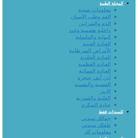
المجلة الطبية
معلومات صحية
الفم وطب الأسنان
الدم والشرايين
داخلية هضمية وغدد
البولية والتناسلية
العيادة العينية
الأمراض السرطانية
العيادة الجلدية
العيادة العظمية
العيادة النسائية
أذن أنف حنجرة
العصبية والنفسية
الإيدز
القلبية والصدرية
عيادة السكري
للسيدات فقط
جمالك سيدتي
طفلك سيدتي
معلومات لك