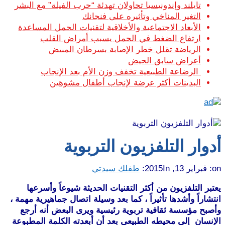
تايلند وإندونيسيا تحاولان تهدئة “حرب الفيلة” مع البشر
التغير المناخي وتأثيره على فنجانك
الأبعاد الاجتماعية والأخلاقية لتقنيات الحمل المساعدة
ارتفاع الضغط في الحمل يسبب أمراض القلب
الرياضة تقلل خطر الإصابة بسرطان المبيض
أعراض سابق الحيض
الرضاعة الطبيعية تخفف وزن الأم بعد الإنجاب
البدينات أكثر عرضة لإنجاب أطفال مشوهين
أدوار التلفزيون التربوية
on:
فبراير 13, 2015
In:
طفلك سيدتي
يعتبر التلفزيون من أكثر التقنيات الحديثة شيوعاً وأسرعها
انتشاراً وأشدها تأثيراً ، كما بعد وسيلة اتصال جماهيرية مهمة ،
وأصبح مؤسسة ثقافية تربوية رئيسية ويرى البعض أنه أرجع
الإنسان إلى محيطه الطبيعي بعد أن أبعدته الكلمة المطبوعة