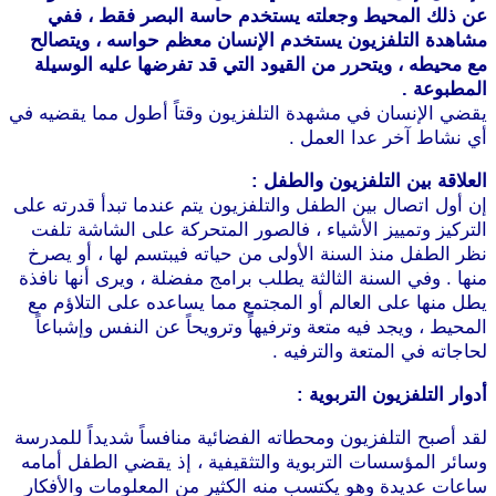
عن ذلك المحيط وجعلته يستخدم حاسة البصر فقط ، ففي
مشاهدة التلفزيون يستخدم الإنسان معظم حواسه ، ويتصالح
مع محيطه ، ويتحرر من القيود التي قد تفرضها عليه الوسيلة
المطبوعة .
يقضي الإنسان في مشهدة التلفزيون وقتاً أطول مما يقضيه في
أي نشاط آخر عدا العمل .
العلاقة بين التلفزيون والطفل :
إن أول اتصال بين الطفل والتلفزيون يتم عندما تبدأ قدرته على
التركيز وتمييز الأشياء ، فالصور المتحركة على الشاشة تلفت
نظر الطفل منذ السنة الأولى من حياته فيبتسم لها ، أو يصرخ
منها . وفي السنة الثالثة يطلب برامج مفضلة ، ويرى أنها نافذة
يطل منها على العالم أو المجتمع مما يساعده على التلاؤم مع
المحيط ، ويجد فيه متعة وترفيهاً وترويحاً عن النفس وإشباعاً
لحاجاته في المتعة والترفيه .
أدوار التلفزيون التربوية :
لقد أصبح التلفزيون ومحطاته الفضائية منافساً شديداً للمدرسة
وسائر المؤسسات التربوية والتثقيفية ، إذ يقضي الطفل أمامه
ساعات عديدة وهو يكتسب منه الكثير من المعلومات والأفكار