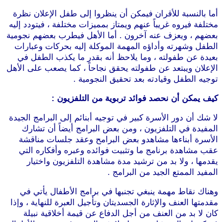
أما بالنسبة للأقران فيمكن أن ينظروا إلى طفل الإعلان نظرة
مختلفة فيروه غريباً عنهم ويمتاز بمميزات مختلفة ، فيتودد إليه
بعضهم ، ويعزف عنه آخرون . أما الأهل فيطرب بعضهم نجومية
الطفل وشهرته وأداؤه المهمة الموكلة إليه بحركات وعبارات
بعيدة عن طفولته ، وما يلاحظ أنه بقدر ما يكذب الطفل في
الإعلان ويبتعد عن طفولته يحقق نجاحاً ، كما يصعب على الأهل
توجيه الطفل وقيادته بعد تحقيق النجومية .
كيف يمكن أن نحصد فوائد تربوية من التلفزيون :
لا شك أن دور الأسرة كبير في توجيه أبنائم إلى البرامج الجيدة
المفيدة في التلفزيون ، ومن بعض البرامج أيضاً أن تشارك
الأسرة أبناءها مشاهدو بعض البرامح وعقد جلسات مناقشة
عقب مشاهدة برنامج ما وتثبيت فوائده وعبره وأفكاره التي
يقدمها ، ولا بد من ترشيد مدة مشاهدة التلفزيون واختيار
المفيد الممتع الجيد من البرامج .
وهناك نقاط مهمة ينبغي تجنبها في برامج الأطفال يأتي في
مقدمتها العنف والإثارة الجسديتان وتأجيل العبرة للنهاية ، وإذا
كان لا بد من العنف من أجل الدفاع عن قيمة أخلاقية نبيلة