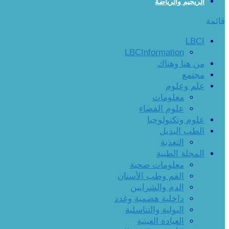
الريجيم والرياضة
قائمة
LBCI
LBCInformation
من هنا وهناك
مجتمع
علم وعلوم
معلومات
علوم الفضاء
علوم وتكنولوجيا
الطب البديل
التغذية
المجلة الطبية
معلومات صحية
الفم وطب الأسنان
الدم والشرايين
داخلية هضمية وغدد
البولية والتناسلية
العيادة العينية