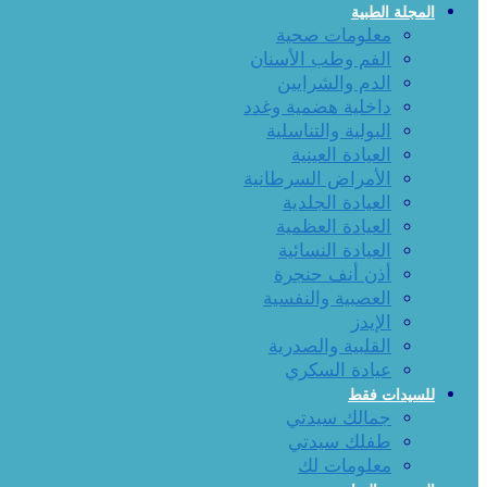
المجلة الطبية
معلومات صحية
الفم وطب الأسنان
الدم والشرايين
داخلية هضمية وغدد
البولية والتناسلية
العيادة العينية
الأمراض السرطانية
العيادة الجلدية
العيادة العظمية
العيادة النسائية
أذن أنف حنجرة
العصبية والنفسية
الإيدز
القلبية والصدرية
عيادة السكري
للسيدات فقط
جمالك سيدتي
طفلك سيدتي
معلومات لك