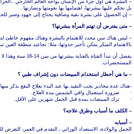
– البشرة هي أول جزء من الإنسان يواجه العالم الخارجي ..الحرا
بل نحكم عليها ببشرتها، اهتمامها بها نعومتها ونضارتها .
– إن الحصول على بشرة نقية وصافية يحتاج إلى جهود وصبر للح
– متى يفترض أن تهتم المرأة ببشرتها؟
– ليس هناك سن محدد للاهتمام بالبشرة وهناك مفهوم خاطئ لدى بع
بالاهتمام المبكر يمكن تأخير حدوثها، مثلا: تجاعيد منطقة العين تبد
يفضل أن تبدأ الفت
المستحضرات.
– ما هي أخطار استخدام المبيضات دون إشراف طبي ؟
-هناك عدة محاذير يجب التقيد بها عند البدء بعلاج البقع نذكر منها:
· ضرورة استعمال واقي الشمس مدة العلاج.
· ترك المبيضات بمدة قبل الحمل شهرين على الأقل.
– الكلف ما أسباب وطرق علاجه؟
– أسبابه
الحمل والولادة، الاستعداد الوراثي ، التقدم في العمر، التعرض لل