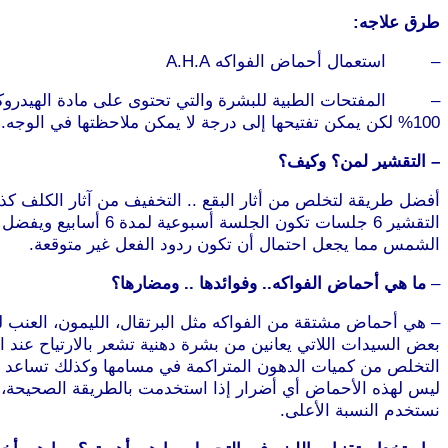
طرق علاجه:
– استعمال أحماض الفواكه A.H.A
– المفتحات الطبية للبشرة والتي تحتوى على مادة الهيدروكينون
100% لكن يمكن تفتيحها إلى درجة لا يمكن ملاحظتها في الوجه.
– التقشير لمن؟ وكيف؟
أفضل طريقة لتخلص من أثار البقع .. التخفيف من آثار الكلف كذل
التقشير 6 جلسات تكو
الشمس مما يجعل احتمال أن تكون ردود الفعل غير متوقعة.
–
ما هي أحماض الفواكه.. وفوائدها .. ومضارها؟
– هي أحماض مشتقة من الفواكه مثل البرتقال، الليمون، العنب لذ
بعض السيدات اللاتي يعانين من بشرة دهنية تشعر بالارتياح عند 
التخلص من كميات الدهون المتراكمة في مسامها وكذلك تساعد الب
ليس لهذه الأحماض أي أضرار إذا استخدمت بالطريقة الصحيحة، لأ
نستخدم النسبة الأعلى.