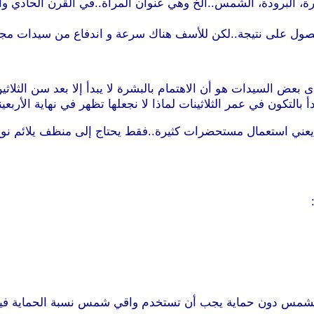
رة، البرودة، الشمس..الخ وهي عنوان المرأة..في القرن الحادي وا
صول على نتيجة..لكن للأسف هناك سرعة و اندفاع من سيدات مجتم
ض السيدات هو أن الاهتمام بالبشرة لا يبدأ إلا بعد سن الثلاثي
أ بالتكون في عمر الثلاثينات لماذا لا نجعلها تظهر في نهاية الأربعي
اة بالعناية ببشرتها من سن 14-16 سنة وهذا لا يعني استعمال مستحضرات كثيرة..فقط يحتا
شمس دون حماية يجب أن تستخدم واقي شمس نسبة الحماية فيه من 15 أو 