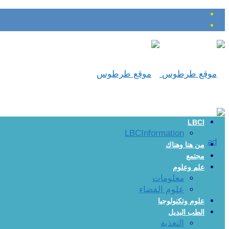
LBCI
LBCInformation
من هنا وهناك
مجتمع
علم وعلوم
معلومات
علوم الفضاء
علوم وتكنولوجيا
الطب البديل
التغذية