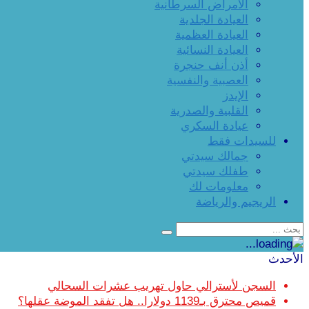
الأمراض السرطانية
العيادة الجلدية
العيادة العظمية
العيادة النسائية
أذن أنف حنجرة
العصبية والنفسية
الإيدز
القلبية والصدرية
عيادة السكري
للسيدات فقط
جمالك سيدتي
طفلك سيدتي
معلومات لك
الريجيم والرياضة
الأحدث
السجن لأسترالي حاول تهريب عشرات السحالي
قميص محترق بـ1139 دولارا.. هل تفقد الموضة عقلها؟