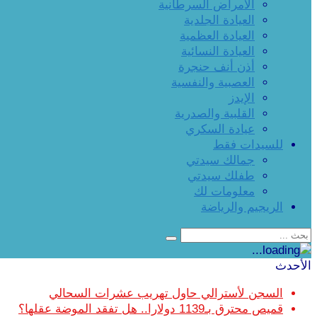
الأمراض السرطانية
العيادة الجلدية
العيادة العظمية
العيادة النسائية
أذن أنف حنجرة
العصبية والنفسية
الإيدز
القلبية والصدرية
عيادة السكري
للسيدات فقط
جمالك سيدتي
طفلك سيدتي
معلومات لك
الريجيم والرياضة
الأحدث
السجن لأسترالي حاول تهريب عشرات السحالي
قميص محترق بـ1139 دولارا.. هل تفقد الموضة عقلها؟