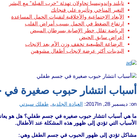
تايلند وإندونيسيا تحاولان تهدئة “حرب الفيلة” مع البشر
التغير المناخي وتأثيره على فنجانك
الأبعاد الاجتماعية والأخلاقية لتقنيات الحمل المساعدة
ارتفاع الضغط في الحمل يسبب أمراض القلب
الرياضة تقلل خطر الإصابة بسرطان المبيض
أعراض سابق الحيض
الرضاعة الطبيعية تخفف وزن الأم بعد الإنجاب
البدينات أكثر عرضة لإنجاب أطفال مشوهين
أسباب انتشار حبوب صغيرة في
on:
ديسمبر 28, 2017
In:
العيادة الجلدية
,
طفلك سيدتي
ما هي أسباب انتشار حبوب صغيره في جسم طفلي؟ هل هو يعاني 
الأسباب التي تؤدي إلى ظهور هذه المشكلة عند الأطفال.
مشاكل تؤدي إلى ظهور الحبوب في جسم الطفل وهي: