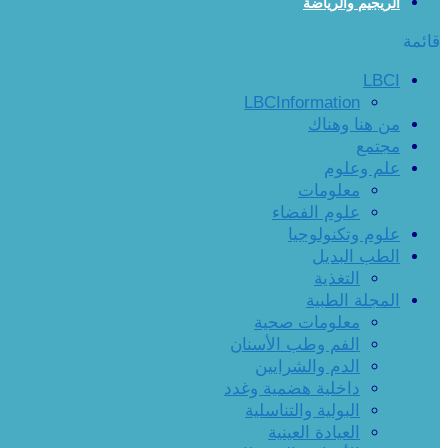
الريجيم والرياضة
قائمة
LBCI
LBCInformation
من هنا وهناك
مجتمع
علم وعلوم
معلومات
علوم الفضاء
علوم وتكنولوجيا
الطب البديل
التغذية
المجلة الطبية
معلومات صحية
الفم وطب الأسنان
الدم والشرايين
داخلية هضمية وغدد
البولية والتناسلية
العيادة العينية