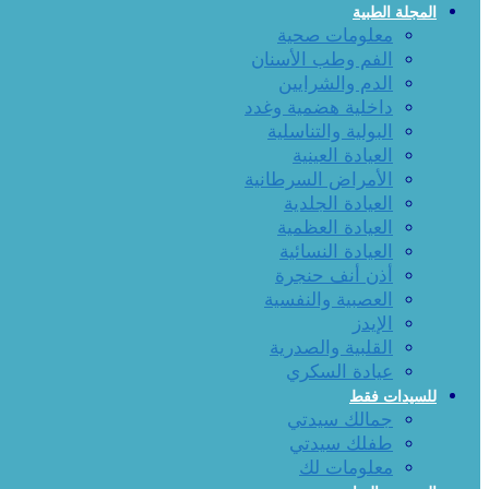
المجلة الطبية
معلومات صحية
الفم وطب الأسنان
الدم والشرايين
داخلية هضمية وغدد
البولية والتناسلية
العيادة العينية
الأمراض السرطانية
العيادة الجلدية
العيادة العظمية
العيادة النسائية
أذن أنف حنجرة
العصبية والنفسية
الإيدز
القلبية والصدرية
عيادة السكري
للسيدات فقط
جمالك سيدتي
طفلك سيدتي
معلومات لك