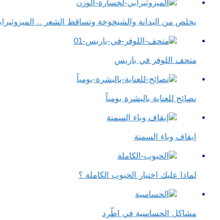
يخلص من البدانة والشيخوخة وتساقط الشعر .. الميزوثيراب
متحف اللوفر في باريس
نصائح للعناية بالبشرة يومياً
إيقاف وباء السمنة
لماذا عليك اختيار الحبوب الكاملة ؟
مشاكل الحساسية في اطّرد