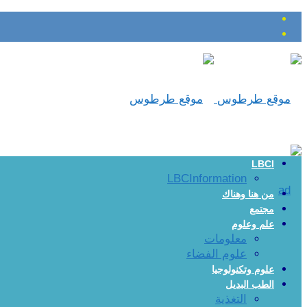
LBCI
LBCInformation
من هنا وهناك
مجتمع
علم وعلوم
معلومات
علوم الفضاء
علوم وتكنولوجيا
الطب البديل
التغذية