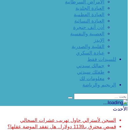
الأمراض السرطانية
العيادة الجلدية
العيادة العظمية
العيادة النسائية
أذن أنف حنجرة
العصبية والنفسية
الإيدز
القلبية والصدرية
عيادة السكري
للسيدات فقط
جمالك سيدتي
طفلك سيدتي
معلومات لك
الريجيم والرياضة
الأحدث
السجن لأسترالي حاول تهريب عشرات السحالي
قميص محترق بـ1139 دولارا.. هل تفقد الموضة عقلها؟