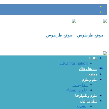
LBCI
LBCInformation
من هنا وهناك
مجتمع
علم وعلوم
معلومات
علوم الفضاء
علوم وتكنولوجيا
الطب البديل
التغذية