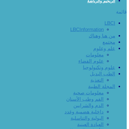
الريجيم والرياضة
قائمة
LBCI
LBCInformation
من هنا وهناك
مجتمع
علم وعلوم
معلومات
علوم الفضاء
علوم وتكنولوجيا
الطب البديل
التغذية
المجلة الطبية
معلومات صحية
الفم وطب الأسنان
الدم والشرايين
داخلية هضمية وغدد
البولية والتناسلية
العيادة العينية