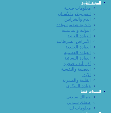
المجلة الطبية
معلومات صحية
الفم وطب الأسنان
الدم والشرايين
داخلية هضمية وغدد
البولية والتناسلية
العيادة العينية
الأمراض السرطانية
العيادة الجلدية
العيادة العظمية
العيادة النسائية
أذن أنف حنجرة
العصبية والنفسية
الإيدز
القلبية والصدرية
عيادة السكري
للسيدات فقط
جمالك سيدتي
طفلك سيدتي
معلومات لك