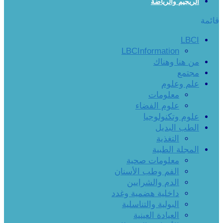
الريجيم والرياضة
قائمة
LBCI
LBCInformation
من هنا وهناك
مجتمع
علم وعلوم
معلومات
علوم الفضاء
علوم وتكنولوجيا
الطب البديل
التغذية
المجلة الطبية
معلومات صحية
الفم وطب الأسنان
الدم والشرايين
داخلية هضمية وغدد
البولية والتناسلية
العيادة العينية