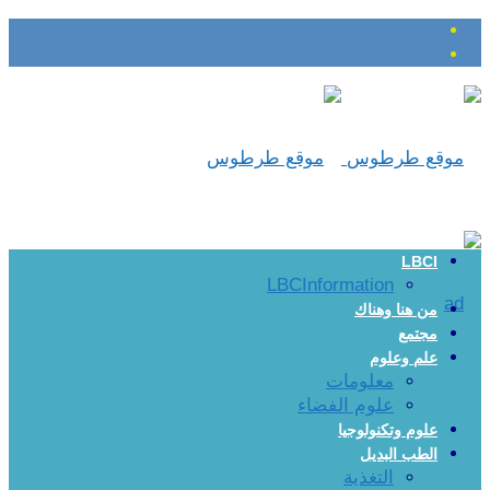
LBCI
LBCInformation
من هنا وهناك
مجتمع
علم وعلوم
معلومات
علوم الفضاء
علوم وتكنولوجيا
الطب البديل
التغذية