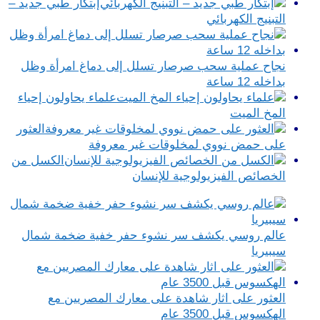
إبتكار طبي جديد –
التبنيج الكهربائي
نجاح عملية سحب صرصار تسلل إلى دماغ امرأة وظل
بداخله 12 ساعة
علماء يحاولون إحياء
المخ الميت
العثور
على حمض نووي لمخلوقات غير معروفة
الكسل من
الخصائص الفيزيولوجية للإنسان
عالم روسي يكشف سر نشوء حفر خفية ضخمة شمال
سيبيريا
العثور على اثار شاهدة على معارك المصريين مع
الهكسوس قبل 3500 عام