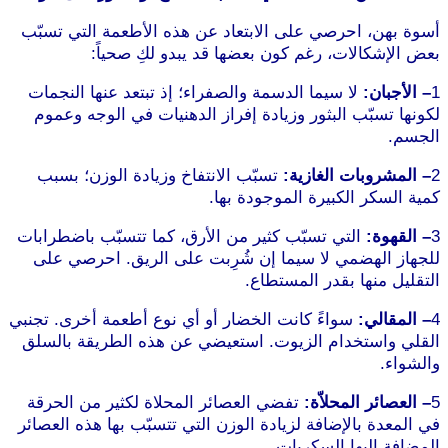
أسوة بهن، احرصي على الابتعاد عن هذه الأطعمة التي تسبّب
بعض الإشكالات، رغم كون بعضها قد يبدو لكِ صحياً:
1
– الأجبان:
لا سيما الدسمة والصفراء؛ إذ تبتعد عنها النجمات
لكونها تسبّب البثور وزيادة إفراز الدهنيات في الوجه وعموم
الجسم.
2
– المشروبات الغازية:
تسبّب الانتفاخ وزيادة الوزن؛ بسبب
كمية السكر الكبيرة الموجودة بها.
3
– القهوة:
التي تسبّب كثير من الأرق، كما تتسبّب باضطرابات
للجهاز الهضمي لا سيما إن شُرِبت على الريق. احرصي على
التقليل منها بقدر المستطاع.
4
– المقالي:
سواءً كانت الخضار أو أي نوع أطعمة أخرى. تجنبي
القلي واستخدام الزيوت. استعيضي عن هذه الطريقة بالسلق
والشواء.
5
– العصائر المحلاّة:
تفضي العصائر المحلاة لكثير من الحرقة
في المعدة بالإضافة لزيادة الوزن التي تتسبّب بها هذه العصائر
المضافة إليها السكريات.