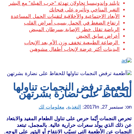
تايلند وإندونيسيا تحاولان تهدئة “حرب الفيلة” مع البشر
التغير المناخي وتأثيره على فنجانك
الأبعاد الاجتماعية والأخلاقية لتقنيات الحمل المساعدة
ارتفاع الضغط في الحمل يسبب أمراض القلب
الرياضة تقلل خطر الإصابة بسرطان المبيض
أعراض سابق الحيض
الرضاعة الطبيعية تخفف وزن الأم بعد الإنجاب
البدينات أكثر عرضة لإنجاب أطفال مشوهين
أطعمة ترفض النجمات تناولها
للحفاظ على نضارة بشرتهن
on:
سبتمبر 27, 2017
In:
التغذية
,
معلومات لك
تحرص النجمات أيّما حرص على تناول الطعام المفيد والابتعاد
عن ذلك الذي يولّد سعرات حرارية عالية. بالمجمل، تبتعد
النجمات عن الأطعمة التي تسبّب الانتفاخ أو البثور على الوجه.