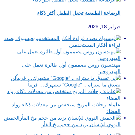
الرضاعة الطبيعية تجعل الطفل أكثر ذكاء
فبراير 18, 2026
فيسبوك بصدد
قراءة أفكار المستخدمين
مهندسون روس يصممون أول طائرة تعمل على
الهيدروجين
لن
تصدق ما ستراه .. “Google” ستبهرك… قريباً
علماء: رحلات المريخ ستخفض من معدلات ذكاء رواد
الفضاء
الحمض
النووي للإنسان يزيد من حجم مخ الفأر