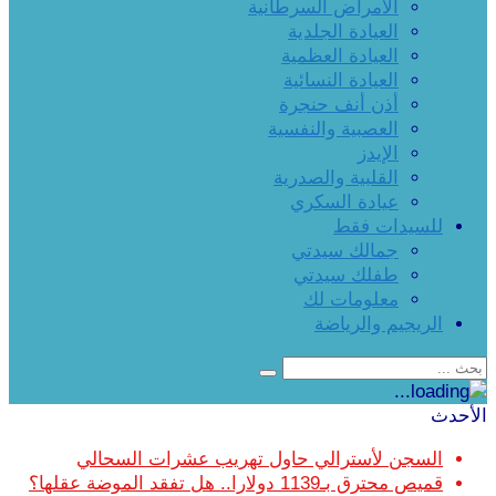
الأمراض السرطانية
العيادة الجلدية
العيادة العظمية
العيادة النسائية
أذن أنف حنجرة
العصبية والنفسية
الإيدز
القلبية والصدرية
عيادة السكري
للسيدات فقط
جمالك سيدتي
طفلك سيدتي
معلومات لك
الريجيم والرياضة
الأحدث
السجن لأسترالي حاول تهريب عشرات السحالي
قميص محترق بـ1139 دولارا.. هل تفقد الموضة عقلها؟