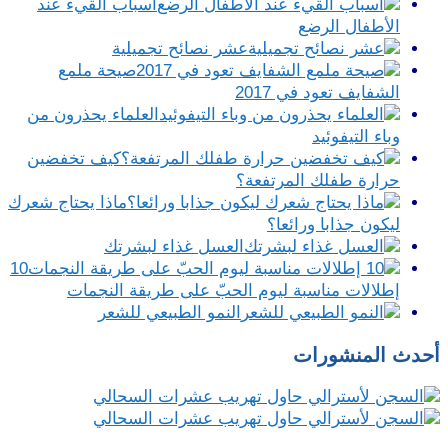
أسباب القيء عند
الأطفال الرضع
عشر نصائح تجميلية
صيحة ملمع
الشفايف تعود في 2017
العلماء يحذرون من
وباء التيفوئيد
كيف تخفضين
حرارة طفلك المرتفعة؟
ماذا يحتاج شعرك
ليكون جذابا ورائعا؟
العسل غذاء لبشرتك
10
إطلالات مناسبة ليوم الحبّ على طريقة النجمات
النمو الطبيعي للشعر
أحدث المنشورات