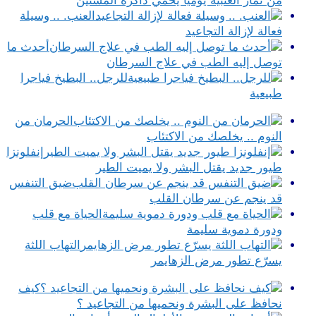
من ثمار العنبية يوميا يحمي ذاكرة المسنين
العنب. .. وسيلة
فعالة لإزالة التجاعيد
أحدث ما
توصل إليه الطب في علاج السرطان
للرجل.. البطيخ فياجرا
طبيعية
الحرمان من
النوم .. يخلصك من الاكتئاب
إنفلونزا
طيور جديد يقتل البشر ولا يميت الطير
ضيق التنفس
قد ينجم عن سرطان القلب
الحياة مع قلب
ودورة دموية سليمة
التهاب اللثة
يسرّع تطور مرض الزهايمر
كيف
نحافظ على البشرة ونحميها من التجاعيد ؟