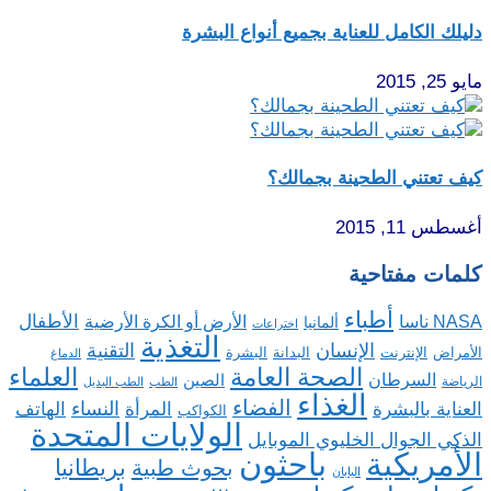
دليلك الكامل للعناية بجميع أنواع البشرة
مايو 25, 2015
كيف تعتني الطحينة بجمالك؟
أغسطس 11, 2015
كلمات مفتاحية
أطباء
الأطفال
NASA ناسا
الأرض أو الكرة الأرضية
ألمانيا
اختراعات
التغذية
الإنسان
التقنية
الإنترنت
البدانة
البشرة
الأمراض
الدماغ
الصحة العامة
العلماء
السرطان
الصين
الرياضة
الطب
الطب البديل
الغذاء
الفضاء
النساء
العناية بالبشرة
المرأة
الهاتف
الكواكب
الولايات المتحدة
الذكي الجوال الخليوي الموبايل
باحثون
الأمريكية
بريطانيا
بحوث طبية
اليابان