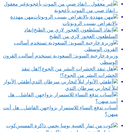
غير معقول
..إنقاذ صبي من الموت بأعجوبة
مهن مهددة
بالانقراض بسبب الروبوتات
إنقاذ
السلطعون العجوز لاري من الطبخ
وزيرة خارجية السويد: السعودية تستخدم أساليب القرون
الوسطى
هل تنقذ
الحشرات البشر من الجوع؟!
أطفئي الأنوار
ليلاً لتحاربي سرطان الثدي
أسباب تدفع النساء للاستمرار بزواجهن الفاشل.. هل أنت
منهن؟
كوب