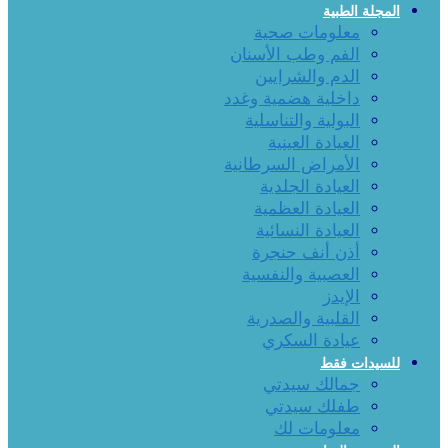
المجلة الطبية
معلومات صحية
الفم وطب الأسنان
الدم والشرايين
داخلية هضمية وغدد
البولية والتناسلية
العيادة العينية
الأمراض السرطانية
العيادة الجلدية
العيادة العظمية
العيادة النسائية
أذن أنف حنجرة
العصبية والنفسية
الإيدز
القلبية والصدرية
عيادة السكري
للسيدات فقط
جمالك سيدتي
طفلك سيدتي
معلومات لك