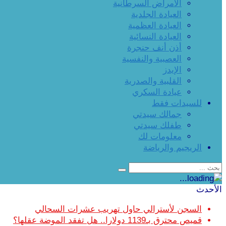
الأمراض السرطانية
العيادة الجلدية
العيادة العظمية
العيادة النسائية
أذن أنف حنجرة
العصبية والنفسية
الإيدز
القلبية والصدرية
عيادة السكري
للسيدات فقط
جمالك سيدتي
طفلك سيدتي
معلومات لك
الريجيم والرياضة
الأحدث
السجن لأسترالي حاول تهريب عشرات السحالي
قميص محترق بـ1139 دولارا.. هل تفقد الموضة عقلها؟