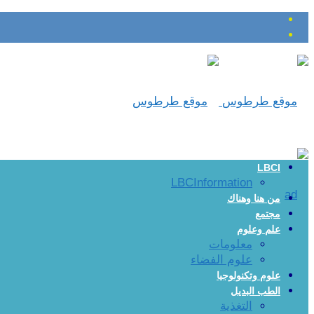
LBCI
LBCInformation
من هنا وهناك
مجتمع
علم وعلوم
معلومات
علوم الفضاء
علوم وتكنولوجيا
الطب البديل
التغذية