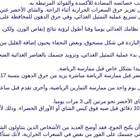
ب خصائصه المضادة للأكسدة والفوائد المرتبطة به.
 تعزيز حرق السعرات الحرارية أثناء الراحة. والشاي الأخضر غن
تسريع عملية التمثيل الغذائي، وفي حرق الدهون للمحافظة على 
امك الغذائي يوميا وقتا أطول لرؤية نتائج إنقاص الوزن. ولكن،
لباردة في شكل مسحوق، وبعض النحفاء يحبون إضافة القليل من 
دء عملية التمثيل الغذائي، وتزويد جسمك بالعناصر الغذائية الصح
يدا بشكل خاص قبل ممارسة الرياضة.
ب من الشاي الأخضر قبل يوم واحد من ممارسة التمارين الرياضية، وأخرى تقدم
نحو مرتين إلى 3 مرات يوميا.
وعند إعداد الشاي الأخضر، يوصى بغلي الماء ثم تركه ليبرد لمدة 10 دقائق قبل صبه فوق كيس الشاي
يكبح الجوع، فقد أوضح العديد من الأشخاص الذين يتناولون الشا
ني جسمك على الفور من نقص في السعرات الحرارية، لأنك ستأكل