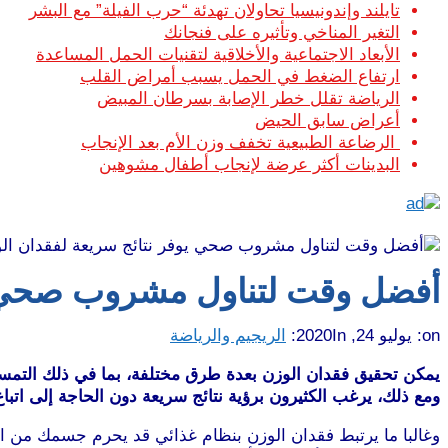
تايلند وإندونيسيا تحاولان تهدئة “حرب الفيلة” مع البشر
التغير المناخي وتأثيره على فنجانك
الأبعاد الاجتماعية والأخلاقية لتقنيات الحمل المساعدة
ارتفاع الضغط في الحمل يسبب أمراض القلب
الرياضة تقلل خطر الإصابة بسرطان المبيض
أعراض سابق الحيض
الرضاعة الطبيعية تخفف وزن الأم بعد الإنجاب
البدينات أكثر عرضة لإنجاب أطفال مشوهين
أفضل وقت لتناول مشروب صحي يو
on:
يوليو 24, 2020
In:
الريجيم والرياضة
يمكن تحقيق فقدان الوزن بعدة طرق مختلفة، بما في ذلك التمس
ومع ذلك، يرغب الكثيرون برؤية نتائج سريعة دون الحاجة إلى اتب
وغالبا ما يرتبط فقدان الوزن بنظام غذائي قد يحرم جسمك من الع