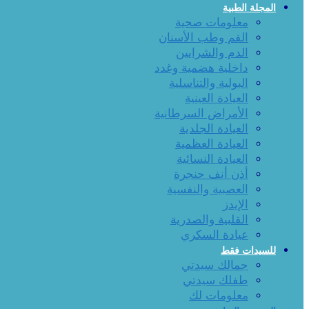
المجلة الطبية
معلومات صحية
الفم وطب الأسنان
الدم والشرايين
داخلية هضمية وغدد
البولية والتناسلية
العيادة العينية
الأمراض السرطانية
العيادة الجلدية
العيادة العظمية
العيادة النسائية
أذن أنف حنجرة
العصبية والنفسية
الإيدز
القلبية والصدرية
عيادة السكري
للسيدات فقط
جمالك سيدتي
طفلك سيدتي
معلومات لك