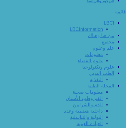
الريجيم والرياضة
قائمة
LBCI
LBCInformation
من هنا وهناك
مجتمع
علم وعلوم
معلومات
علوم الفضاء
علوم وتكنولوجيا
الطب البديل
التغذية
المجلة الطبية
معلومات صحية
الفم وطب الأسنان
الدم والشرايين
داخلية هضمية وغدد
البولية والتناسلية
العيادة العينية