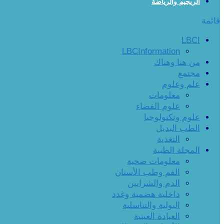
الريجيم والرياضة
قائمة
LBCI
LBCInformation
من هنا وهناك
مجتمع
علم وعلوم
معلومات
علوم الفضاء
علوم وتكنولوجيا
الطب البديل
التغذية
المجلة الطبية
معلومات صحية
الفم وطب الأسنان
الدم والشرايين
داخلية هضمية وغدد
البولية والتناسلية
العيادة العينية