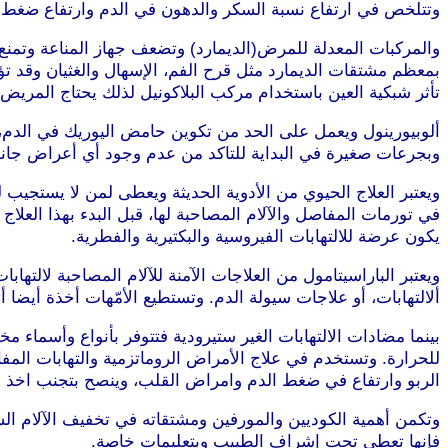
وتتلخص في ارتفاع نسبة السكر والدهون في الدم وارتفاع ضغط ا
والمركبات المعدلة للمرض(الديمارد) وتضعف جهاز المناعة وتمنع ا
بمعظم مشتقات الديمارد مثل قرح الفم، الإسهال والغثيان وقد تؤث
تأثر شبكية العين باستخدام مركب البلاكونيل لذلك يحتاج المريض
ألوبيورينول ويعمل على الحد من تكوين حامض اليوريك في الد
وبجرعات صغيرة في البداية للتاكد من عدم وجود أي أعراض جانبية
ويعتبر العلاج الحيوي من الأدوية الحديثة ويعطى لمن لا يستجيب
في تورمات المفاصل والآلام المصاحبة لها، قبل البدء بهذا العلا
يكون عرضة للالتهابات الفيروسية والبكتيرية والفطرية.
ويعتبر الباراسيتامول من العلاجات الآمنة للآلام المصاحبة لالته
ألالتهابات، أو علاجات سيولة الدم. وتستطيع الأمّهات أخذة أيضا أثن
بينما مضادات الالتهابات الغير ستيرودية فتتوفر بأنواع وأسماء م
للحرارة. وتستخدم في علاج الأمراض الروماتزمية والتهابات ال
الربو وارتفاع في ضغط الدم وامراض القلب، وينصح بتجنب اخذ مر
وتكمن أهمية الكوديين والمورفين ومشتقاته في تخفيف الآلام ال
فإنها تعطى تحت إشراف الطبيب وبتعليمات خاصة.