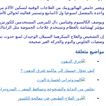
ويعتبر حامض الهيالورونيك من العلاجات الوقتية لتسكين الآلا
واحدة بالمفصل اسبوعيا ول 3اسابيع وتستمر فعاليته لحوالي 6أشهرو وتتراوح الاستجابة له بين 40-50% ويعتبر وسيلة ناجعة قبل التدخل الجراحي.
مؤشر لهشاشة بالعظام وتستخدم علاجات الحموضة مثل الزانتاك 
إن التشخيص والعلاج المبكرهما السبيلان الوحيدان لمنع حدوث تشوه
وضعيات الجلوس والنوم والحركة الغير صحيحة.
مواضيع متعلقة
كيف تحوّل جسمك إلى ماكينة لحرق الدهون ?
يخلص من البدانة والشيخوخة وتساقط الشعر .. الميزوثيراب