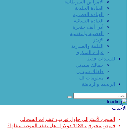
الأمراض السرطانية
العيادة الجلدية
العيادة العظمية
العيادة النسائية
أذن أنف حنجرة
العصبية والنفسية
الإيدز
القلبية والصدرية
عيادة السكري
للسيدات فقط
جمالك سيدتي
طفلك سيدتي
معلومات لك
الريجيم والرياضة
الأحدث
السجن لأسترالي حاول تهريب عشرات السحالي
قميص محترق بـ1139 دولارا.. هل تفقد الموضة عقلها؟