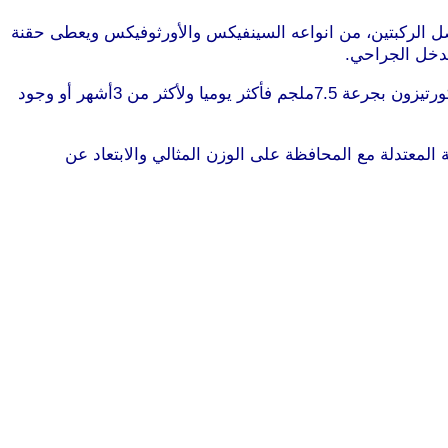
صل الركبتين، من انواعه السينفيكس والأورثوفيكس ويعطى حقنة
ويوصف الكالسيوم وفيتامين دال للمرضى المستخدمين للكورتيزون ويضاف دواء الفوسامكس إذا احتاج المريض استخدام علاج الكورتيزون بجرعة 7.5ملجم فأكثر يوميا ولأكثر من 3أشهر أو وجود
 المعتدلة مع المحافظة على الوزن المثالي والابتعاد عن