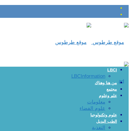
LBCI
LBCInformation
من هنا وهناك
مجتمع
علم وعلوم
معلومات
علوم الفضاء
علوم وتكنولوجيا
الطب البديل
التغذية