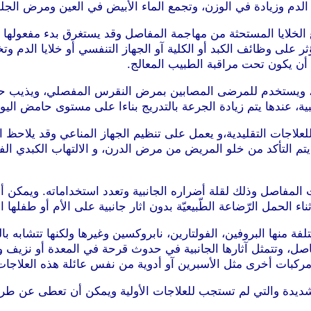
لدم وزيادة في الوزن، وتجمع الماء الأبيض في العين ومرض الجل
لخلايا المستحثة من مهاجمة المفاصل وقد يستغرق بدء مفعولها عدة 
ر على وظائف الكبد أو الكلية آو الجهاز التنفسي أو خلايا الدم 
 أن يكون تحت مراقبة الطبيب المعالج.
م، ويستخدم للمرضى المصابين بمرض النقرس المفصلي، ويذيب ح
، عندها يتم زيادة الجرعة بالتدريج بناءا على مستوى حامض اليو
 للعلاجات التقليدية،و يعمل على تنظيم الجهاز المناعي وقد يلاح
ج يتم التأكد من خلو المريض من مرض الدرن، و الالتهاب الكبدي ا
ابات المفاصل وذلك لقلة أضراره الجانبية وتعدد استخداماته. ويمك
اء الحمل الرّضاعة الطّبيعيّة بدون اثار جانبية على الأم أو طفلها ا
ختلفة منها البروفين، الفولتارين، نابروكسين وغيرها ولكنها تتشاب
مفاصل، وتتمثل آثارها الجانبية في حدوث قرحة في المعدة أو نز
كبات أخرى مثل الأسبرين آو أدوية من نفس عائلة هذه العلاجات أ
شديدة والتي لم تستجب للعلاجات الأولية ويمكن أن تعطى عن طريق