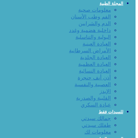
المجلة الطبية
معلومات صحية
الفم وطب الأسنان
الدم والشرايين
داخلية هضمية وغدد
البولية والتناسلية
العيادة العينية
الأمراض السرطانية
العيادة الجلدية
العيادة العظمية
العيادة النسائية
أذن أنف حنجرة
العصبية والنفسية
الإيدز
القلبية والصدرية
عيادة السكري
للسيدات فقط
جمالك سيدتي
طفلك سيدتي
معلومات لك