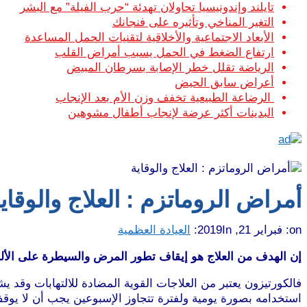
تايلند وإندونيسيا تحاولان تهدئة “حرب الفيلة” مع البشر
التغير المناخي وتأثيره على فنجانك
الأبعاد الاجتماعية والأخلاقية لتقنيات الحمل المساعدة
ارتفاع الضغط في الحمل يسبب أمراض القلب
الرياضة تقلل خطر الإصابة بسرطان المبيض
أعراض سابق الحيض
الرضاعة الطبيعية تخفف وزن الأم بعد الإنجاب
البدينات أكثر عرضة لإنجاب أطفال مشوهين
أمراض الروماتزم : العلاج والوقاي
on:
فبراير 21, 2019
In:
العيادة العظمية
إن الهدف من العلاج هو إيقاف تطور المرض والسيطرة على الألم،و
فالكورتيزون يعتبر من العلاجات القوية المضادة للالتهابات و
استخدامه بصورة يومية ولفترة تتجاوز الإسبوعين يجب أن لا يوق