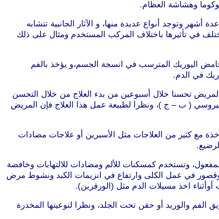
وكوما وهشاشة العظام.
أشهر وتوجد أنواع عديدة منها، و الآثار الجانبية تتشابه
وتختلف في تأثيرها باختلاف المركب المستخدم ومثال على ذلك
امض اليوريك المترسب في انسجة الجسم،و يؤخذ بالفم
ريك في الدم.
ظ المريض تحسنا خلال أسبوعين من بدء العلاج من خلال التحسن
لفيروسي ( ب – ج )، ونظرا لطبيعة عمل هذا العلاج فإن المريض
ن أخذة مع كثير من العلاجات مثل الأسبرين أو علاجات مضادات
لرضيع.
ه بالمفعول، وتستخدم كمسكنات للألم ومضادات للالتهابات وخافضة
يف وقصور في عمل الكلى وارتفاع في انزيمات الكبد ونشوط مرض
وأثناء اخذ مسيلات الدم مثل (الورفرين).
 الفم والوريد أو حقن تحت الجلد، ونظرا لنوعيتها المخدرة