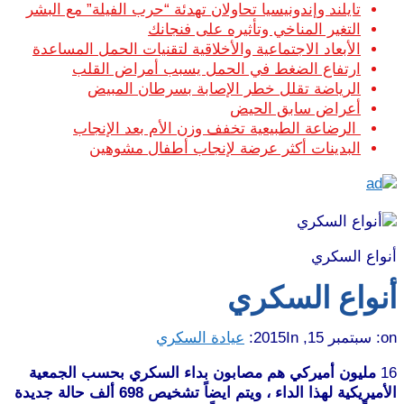
تايلند وإندونيسيا تحاولان تهدئة “حرب الفيلة” مع البشر
التغير المناخي وتأثيره على فنجانك
الأبعاد الاجتماعية والأخلاقية لتقنيات الحمل المساعدة
ارتفاع الضغط في الحمل يسبب أمراض القلب
الرياضة تقلل خطر الإصابة بسرطان المبيض
أعراض سابق الحيض
الرضاعة الطبيعية تخفف وزن الأم بعد الإنجاب
البدينات أكثر عرضة لإنجاب أطفال مشوهين
أنواع السكري
أنواع السكري
on:
سبتمبر 15, 2015
In:
عيادة السكري
16
مليون أميركي هم مصابون بداء السكري بحسب الجمعية
الأميريكية لهذا الداء ، ويتم ايضاً تشخيص 698 ألف حالة جديدة