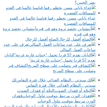
يضر الجنين؟
عداء ياباني مسن يحطم رقما قياسيا عالميا في العدو
للمسافات القصيرة
آينشتاين يحصد ثروة
وهو في قبره
الصلع أفضل للرجال
تعرف على عدد
ساعات العمل المثالي
اليابان
تعدم 57 قردا تحمل “جينات غازية غريبة”
اكتشاف قبر
وصليب على سطح المريخ
لك
سيدتي ..النظام الغذائي خلال فترة النفاس
البحّة أو فقدان الصوت
فقدان
الوزن مرتبط بتوقيت تناول الوجبات