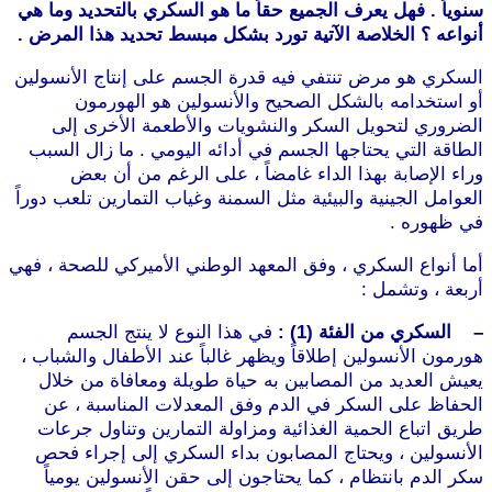
سنوياً . فهل يعرف الجميع حقاً ما هو السكري بالتحديد وما هي
أنواعه ؟ الخلاصة الآتية تورد بشكل مبسط تحديد هذا المرض .
السكري هو مرض تنتفي فيه قدرة الجسم على إنتاج الأنسولين
أو استخدامه بالشكل الصحيح والأنسولين هو الهورمون
الضروري لتحويل السكر والنشويات والأطعمة الأخرى إلى
الطاقة التي يحتاجها الجسم في أدائه اليومي . ما زال السبب
وراء الإصابة بهذا الداء غامضاً ، على الرغم من أن بعض
العوامل الجينية والبيئية مثل السمنة وغياب التمارين تلعب دوراً
في ظهوره .
أما أنواع السكري ، وفق المعهد الوطني الأميركي للصحة ، فهي
أربعة ، وتشمل :
– السكري من الفئة (1) :
في هذا النوع لا ينتج الجسم
هورمون الأنسولين إطلاقاً ويظهر غالباً عند الأطفال والشباب ،
يعيش العديد من المصابين به حياة طويلة ومعافاة من خلال
الحفاظ على السكر في الدم وفق المعدلات المناسبة ، عن
طريق اتباع الحمية الغذائية ومزاولة التمارين وتناول جرعات
الأنسولين ، ويحتاج المصابون بداء السكري إلى إجراء فحص
سكر الدم بانتظام ، كما يحتاجون إلى حقن الأنسولين يومياً