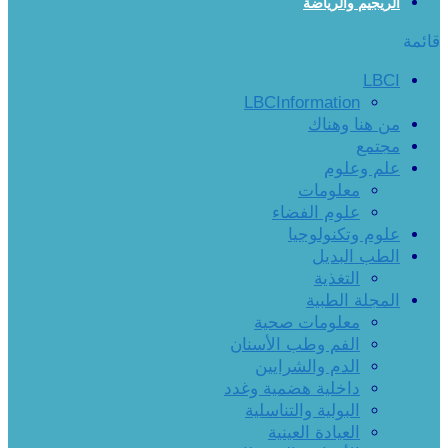
الريجيم والرياضة
قائمة
LBCI
LBCInformation
من هنا وهناك
مجتمع
علم وعلوم
معلومات
علوم الفضاء
علوم وتكنولوجيا
الطب البديل
التغذية
المجلة الطبية
معلومات صحية
الفم وطب الأسنان
الدم والشرايين
داخلية هضمية وغدد
البولية والتناسلية
العيادة العينية