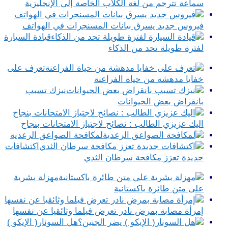
سماعة تترجم من لغة الكلاب الخاصة إلى الإنجليزية
فيروس جديد يسرق بيانات المسنجرات في الهواتف
قيادة السيارة
لفترة طويلة تحد من الذكاء
تعرف على
خفايا مدهشة من حياة الفراعنة
نيزك تسبب
بانقراض بعض الحيوانات
اليك عزيزي الطالب : نصائح لاجتياز الامتحانات بنجاح
لمكافحة الصواعق الرعدية
اكتشافات
جديدة تعزز مكافحة سرطان الثدي
مهزلة بشرية
على متن طائرة باكستانية
إمرأة مصابة بمرض نادر تعرض فيلما وثائقيا عن نفسها
هل السونار( الإيكو )