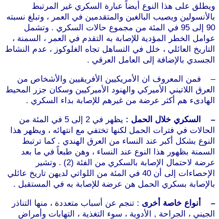
ويطلق على هذا النوع أيضاً عبارة السكري غير المرتبط
بالأنسولين ويصيب البالغين والمتقدمين في العمر ، وتبلغ نسبته
90 إلى 95 في المئة من مجموع حالات السكري . وتشمل
عوامل الخطر المؤدية للإصابة به التقدم في العمر ، السمنة ،
التاريخ العائلي ، خلل في التساهل تجاه الغلوكوز ، عدم النشاط
الجسدي بالإضافة إلى العامل العرقي .
– فمن المعروف ان الأمريكيين الأفريقيين والأشخاص من
العرق اللاتيني الأميركي والهنود الأميركيين وسكان جزر المحيط
الهادىء هم أكثر عرضة من غيرهم للإصابة بداء السكري .
– السكري خلال الحمل :
يظهر في 2 إلى 5 في المئة من
الحالات في فترات الحمل لكنها تختفي مع انتهائه ، ويظهر هذا
النوع بشكل أكبر عند النساء من العرق الهندي . كما ترتبط
السمنة بظهور هذا النوع عند النساء ، وهن طبعاً في ما بعد
عرضة لاحتمال الإصابة بالسكري من الفئة (2) . وتشير
الإحصاءات إلى أن 40 في المئة من اللواتي لديهن تاريخ عائلي
بالإصابة بسكري الحمل هن عرضة للإصابة به في المستقبل .
– أنواع خاصة أخرى
: تنجم عن أسباب متعددة ، منها التناذر
الجيني ، الجراحة , الأدوية ، سوء التغذية ، التهابات وأمراض