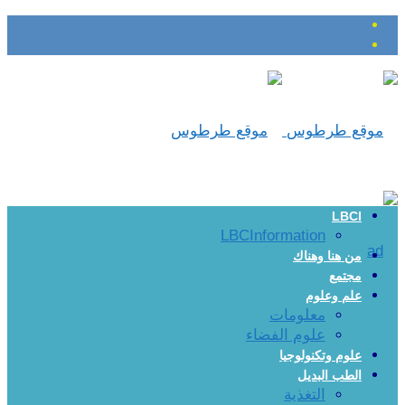
LBCI
LBCInformation
من هنا وهناك
مجتمع
علم وعلوم
معلومات
علوم الفضاء
علوم وتكنولوجيا
الطب البديل
التغذية