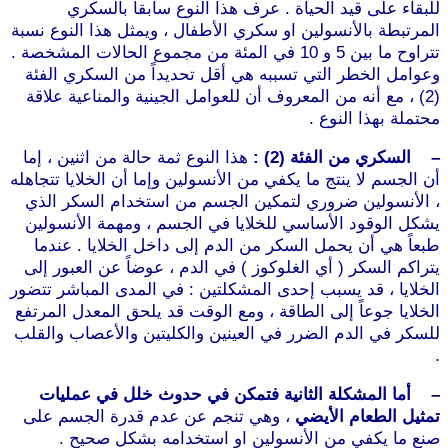
للبقاء على قيد الحياة . عرف هذا النوع سابقاً بالسكري
المرتبطة بالأنسولين او سكري الأطفال ، ويمثل هذا النوع نسبة
تتراوح ما بين 5 و 10 في المئة من مجموع الحالات المشخصة .
وعوامل الخطر التي تسببه هي أقل تحديداً من السكري الفئة
(2) ، مع أنه من المعروف أن للعوامل الجينية والمناعية علاقة
محتملة بهذا النوع .
– السكري من الفئة (2) :
هذا النوع ثمة حالة من اثنين ، إما
أن الجسم لا ينتج ما يكفي من الأنسولين وإما أن الخلايا تتجاهله
، الأنسولين ضروري لتمكين الجسم من استخدام السكر الذي
يشكل الوقود الأساسي للخلايا في الجسم ، ومهمة الأنسولين
طبعاً هي أن يحمل السكر من الدم إلى داخل الخلايا . عندما
يتراكم السكر ( أي الغلوكوز ) في الدم ، عوضاً عن العبور إلى
الخلايا ، قد يسبب إحدى المشكلتين : في المدى المباشر تتضور
الخلايا جوعاً إلى الطاقة ، ومع الوقت قد يلحق المعدل المرتفع
للسكر في الدم الضرر في العينين والكليتين والأعصاب والقلب
.
– أما المشكلة الثانية فتمكن في حدوث خلل في عمليات
تمثيل الطعام الأيضي
، وهي تنجم عن عدم قدرة الجسم على
صنع ما يكفي من الأنسولين او استخدامه بشكل صحيح .