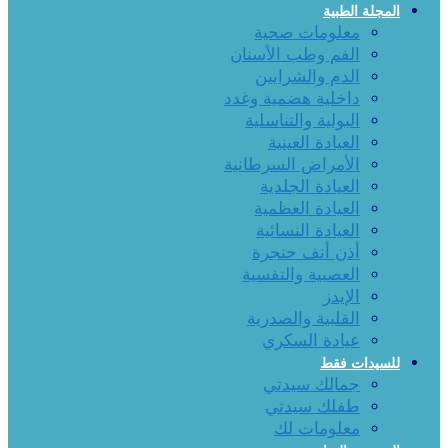
المجلة الطبية
معلومات صحية
الفم وطب الأسنان
الدم والشرايين
داخلية هضمية وغدد
البولية والتناسلية
العيادة العينية
الأمراض السرطانية
العيادة الجلدية
العيادة العظمية
العيادة النسائية
أذن أنف حنجرة
العصبية والنفسية
الإيدز
القلبية والصدرية
عيادة السكري
للسيدات فقط
جمالك سيدتي
طفلك سيدتي
معلومات لك