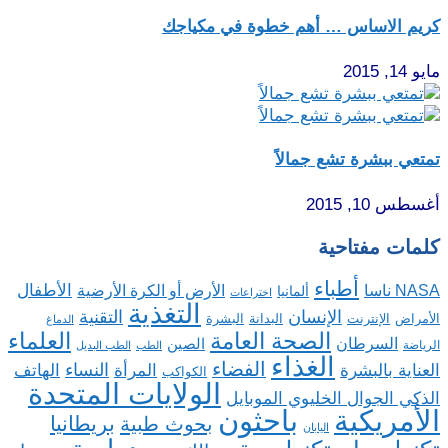
كريم الاساس … أهم خطوة في مكياجك
مايو 14, 2015
تمتعي ببشرة تشع جمالاً
أغسطس 10, 2015
كلمات مفتاحية
أطباء
الأطفال
NASA ناسا
الأرض أو الكرة الأرضية
ألمانيا
اختراعات
التغذية
الإنسان
التقنية
الإنترنت
البدانة
البشرة
الأمراض
الدماغ
الصحة العامة
العلماء
السرطان
الصين
الرياضة
الطب
الطب البديل
الغذاء
الفضاء
النساء
العناية بالبشرة
المرأة
الهاتف
الكواكب
الولايات المتحدة
الذكي الجوال الخليوي الموبايل
باحثون
الأمريكية
بريطانيا
بحوث طبية
اليابان