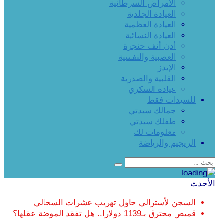
الأمراض السرطانية
العيادة الجلدية
العيادة العظمية
العيادة النسائية
أذن أنف حنجرة
العصبية والنفسية
الإيدز
القلبية والصدرية
عيادة السكري
للسيدات فقط
جمالك سيدتي
طفلك سيدتي
معلومات لك
الريجيم والرياضة
الأحدث
السجن لأسترالي حاول تهريب عشرات السحالي
قميص محترق بـ1139 دولارا.. هل تفقد الموضة عقلها؟