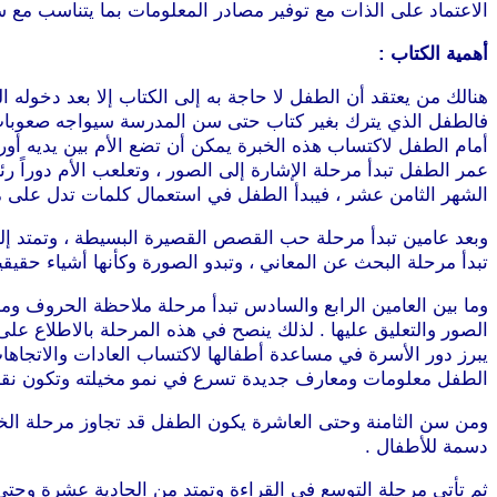
الاعتماد على الذات مع توفير مصادر المعلومات بما يتناسب مع س
أهمية الكتاب :
هنالك من يعتقد أن الطفل لا حاجة به إلى الكتاب إلا بعد دخوله ال
فالطفل الذي يترك بغير كتاب حتى سن المدرسة سيواجه صعوبات عد
أمام الطفل لاكتساب هذه الخبرة يمكن أن تضع الأم بين يديه أو
عمر الطفل تبدأ مرحلة الإشارة إلى الصور ، وتعلعب الأم دوراً ر
الشهر الثامن عشر ، فيبدأ الطفل في استعمال كلمات تدل على مع
وبعد عامين تبدأ مرحلة حب القصص القصيرة البسيطة ، وتمتد إلى
تبدأ مرحلة البحث عن المعاني ، وتبدو الصورة وكأنها أشياء حقيقي
وما بين العامين الرابع والسادس تبدأ مرحلة ملاحظة الحروف ومح
الصور والتعليق عليها . لذلك ينصح في هذه المرحلة بالاطلاع عل
يبرز دور الأسرة في مساعدة أطفالها لاكتساب العادات والاتجا
الطفل معلومات ومعارف جديدة تسرع في نمو مخيلته وتكون نقط
ومن سن الثامنة وحتى العاشرة يكون الطفل قد تجاوز مرحلة الخ
دسمة للأطفال .
ثم تأتي مرحلة التوسع في القراءة وتمتد من الحادية عشرة وحتى