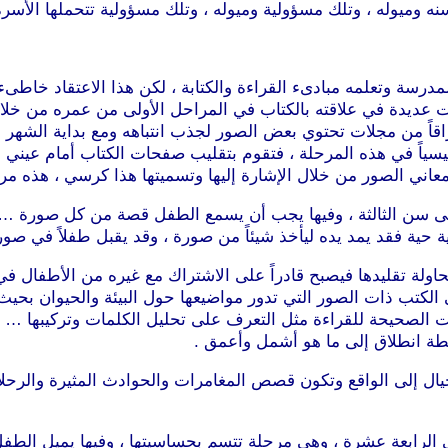
نه وميوله ، وتلك مسؤولية وميوله ، وتلك مسؤولية تتحملها الأسر
مدرسة وتعلمه مبادىء القراءة والكتابة ، لكن هذا الاعتقاد خاطىء 
يدة في علاقته بالكتاب في المراحل الأولى من عمره من خلال ال
راقاً من مجلات تحتوي بعض الصور لجذب انتباهه ومع بداية الشه
ئيسياً في هذه المرحلة ، فتقوم بتقليب صفحات الكتاب أمام عيني ا
اني الصور من خلال الإشارة إليها وتسميتها هذا كرسي ، هذه مرو
 سن الثالثة ، وفيها يجب أن يسمع الطفل قصة من كل صورة … وهنا 
ة حية فقد يمد يده ليأخذ شيئاً من صورة ، وقد يقبل طفلاً في صور
اولة تقليدها فيصبح قادراً على الاشتراك مع غيره من الأطفال في
ى الكتب ذات الصور التي تدور مواضيعها حول البيئة والحيوان بحي
هات الصحيحة للقراءة مثل التعرف على تحليل الكلمات وتركيبها 
ة انطلاق إلى ما هو أشمل وأعمق .
يال إلى الواقع وتكون قصص المغامرات والحوادث المثيرة والرحل
 الرابعة عشرة ، وهي مرحلة تتسم بحساسيتها ، وفيها يميل الطفل