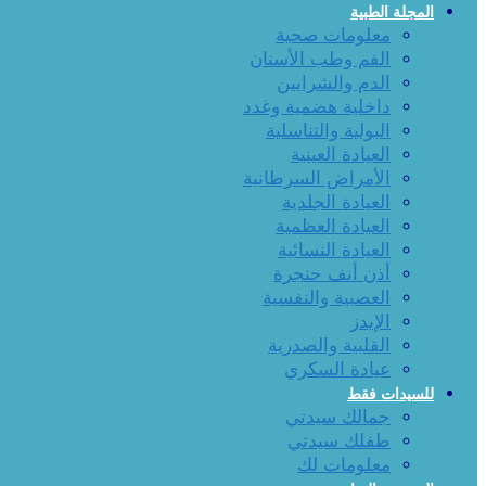
المجلة الطبية
معلومات صحية
الفم وطب الأسنان
الدم والشرايين
داخلية هضمية وغدد
البولية والتناسلية
العيادة العينية
الأمراض السرطانية
العيادة الجلدية
العيادة العظمية
العيادة النسائية
أذن أنف حنجرة
العصبية والنفسية
الإيدز
القلبية والصدرية
عيادة السكري
للسيدات فقط
جمالك سيدتي
طفلك سيدتي
معلومات لك