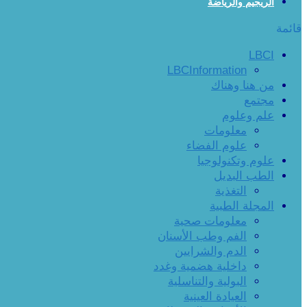
الريجيم والرياضة
قائمة
LBCI
LBCInformation
من هنا وهناك
مجتمع
علم وعلوم
معلومات
علوم الفضاء
علوم وتكنولوجيا
الطب البديل
التغذية
المجلة الطبية
معلومات صحية
الفم وطب الأسنان
الدم والشرايين
داخلية هضمية وغدد
البولية والتناسلية
العيادة العينية