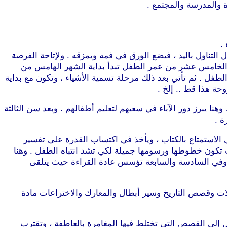
ة والمدرسة والمجتمع .
.
تناول باليد ، فيضع الورق في فمه ويمزقه . ولإتاحة الفرصة
ر الخامس عشر من عمر الطفل تبدأ بداية الشهر الهامس من
لطفل . ثم تأتي بعد ذلك مرحلة تسمية الأشياء ، وتكون مع بداية
حة هذا قط .. إلخ .
يبرز دور الآباء في سعيهم لتعليم أطفالهم . وبعد سن الثالثة
ة .
 الاستمتاع بالكتاب ، ويأخذ في اكتساب القدرة على تفسير
ث تكون خطوطها ورسومها جميلة لكي تشد انتباه الطفل . وهنا
… وفي السادسة والسابعة تؤسس عادة القراءة حيث يتلقى
ات وقصص التاريخ وسير أبطال والمعارك والاختراعات مادة
 إلى القصص التي تختلط فيها المغامرة بالعاطفة ، وتقترب