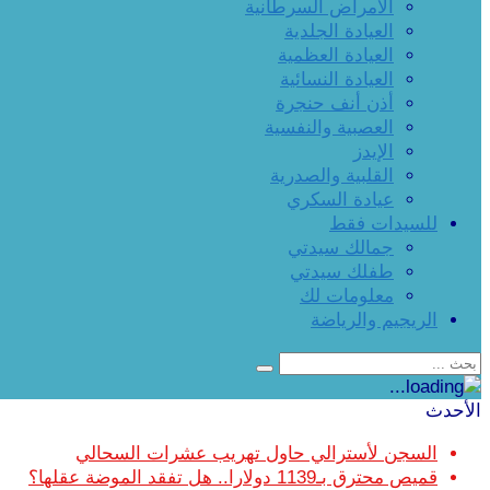
الأمراض السرطانية
العيادة الجلدية
العيادة العظمية
العيادة النسائية
أذن أنف حنجرة
العصبية والنفسية
الإيدز
القلبية والصدرية
عيادة السكري
للسيدات فقط
جمالك سيدتي
طفلك سيدتي
معلومات لك
الريجيم والرياضة
الأحدث
السجن لأسترالي حاول تهريب عشرات السحالي
قميص محترق بـ1139 دولارا.. هل تفقد الموضة عقلها؟