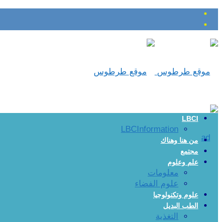
LBCI
LBCInformation
من هنا وهناك
مجتمع
علم وعلوم
معلومات
علوم الفضاء
علوم وتكنولوجيا
الطب البديل
التغذية