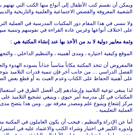
ويمكن أن نقسم كتب الأطفال إلى أنواع منها الكتب التي تهتهم بالأ
الشعبية المعروفة والقصص الاجتماعية والعلمية والتاريخية والدينية
ولا ننسى في هذا المقام دور المكتبات المدرسية في العملية الترب
على اختلاف أنواعها وغرس عادة القراءة في نفوسهم وتنمية ميول
وثمة معايير دولية لا بد من الأخذ بها عند إنشاء المكتبة هي :
الموقع وكيفية اختياره ، ومدى أهميته ، والتنظيم الداخلي ، والت
فالمفروض أن تتخذ المكتبة مكاناً مناسباً جذاباً يسوده الهدوء و
الفصل الدراسي … من جانب آخر فإن تنمية قدرات التلاميذ بتوج
على أهمية الحفاظ على الكتاب وعدم العبث به أو قطع بعض الصفح
لذا ينبغي توعية التلاميذ وإرشادهم إلى أفضل الطرق في استعمال 
المكتبات في كل مدرسة أمر حيوي ، وينبغي تشجيع التلاميذ على ال
مركز إشعاع وينبوع علم ومصدر معرفة نور . ومن هذا يتضح مدى دو
العملية التعليمية .
أما عن الإدراة والتنظيم ، فيجب أن يكون العاملون في المكتبة م
ولدوره الكبير في اختيار وشراء الكتب والاعتماد عليه في استمرا