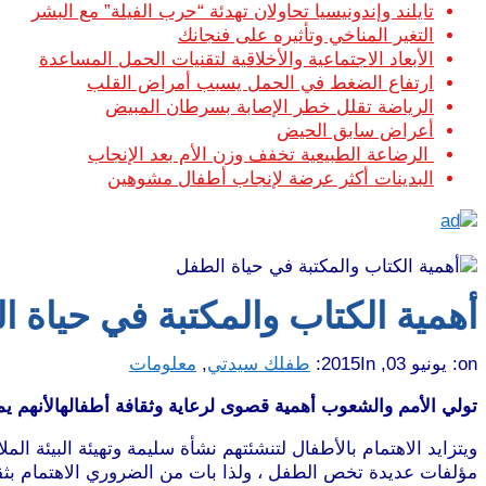
تايلند وإندونيسيا تحاولان تهدئة “حرب الفيلة” مع البشر
التغير المناخي وتأثيره على فنجانك
الأبعاد الاجتماعية والأخلاقية لتقنيات الحمل المساعدة
ارتفاع الضغط في الحمل يسبب أمراض القلب
الرياضة تقلل خطر الإصابة بسرطان المبيض
أعراض سابق الحيض
الرضاعة الطبيعية تخفف وزن الأم بعد الإنجاب
البدينات أكثر عرضة لإنجاب أطفال مشوهين
أهمية الكتاب والمكتبة في حياة 
on:
يونيو 03, 2015
In:
طفلك سيدتي
,
معلومات
تولي الأمم والشعوب أهمية قصوى لرعاية وثقافة أطفالهالأنهم يمثل
ويتزايد الاهتمام بالأطفال لتنشئتهم نشأة سليمة وتهيئة البيئة ا
مؤلفات عديدة تخص الطفل ، ولذا بات من الضروري الاهتمام بثقافة