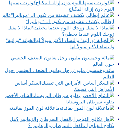
كوارث يسببها
النوم دون إزالة المكياج
عالم
إيطالي يكشف عشيقة من تكون الـ “موناليزا”
لماذا لا يقبل
زوجك اللوم عندما يخطئ؟
الخيانة “وراثية”
والنساء الأكثر ميولاً لها
مائة وخمسون مليون رجل يعانون الضعف الجنسي حول
العالم
السكر أساس
الأمراض التي تصيبك
الشاي الأخضر
يقاوم سرطان البروستاتا
ماعلاقة لون الموز بفائدته
هل
تكافح الفياجرا بالفعل السرطان والزهايمر ؟