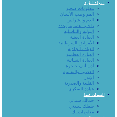
المجلة الطبية
معلومات صحية
الفم وطب الأسنان
الدم والشرايين
داخلية هضمية وغدد
البولية والتناسلية
العيادة العينية
الأمراض السرطانية
العيادة الجلدية
العيادة العظمية
العيادة النسائية
أذن أنف حنجرة
العصبية والنفسية
الإيدز
القلبية والصدرية
عيادة السكري
للسيدات فقط
جمالك سيدتي
طفلك سيدتي
معلومات لك