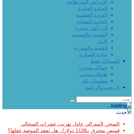
الأمراض السرطانية
العيادة الجلدية
العيادة العظمية
العيادة النسائية
أذن أنف حنجرة
العصبية والنفسية
الإيدز
القلبية والصدرية
عيادة السكري
للسيدات فقط
جمالك سيدتي
طفلك سيدتي
معلومات لك
الريجيم والرياضة
الأحدث
السجن لأسترالي حاول تهريب عشرات السحالي
قميص محترق بـ1139 دولارا.. هل تفقد الموضة عقلها؟