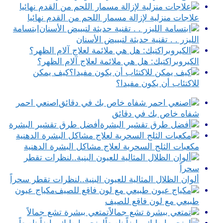
علاجات منزلية لإزالة مسمار اللحم من القدم نهائيا
ابتسامة
الليزر . . تقنية حديثة لتبييض الأسنان
الكيروبراكتيك: هل هي ملائمة لعلاج آلام الظهر؟
كيف يمكن
للاكتئاب أن يكون مفيدا؟
اصنعي احمر
شفاه خاص بك في دقائق
أفضل طرق تقشير البشرة
مكعبات الثلج السحرية لعلاج مشاكل البشرة الدهنية
ألوان الظلال المثالية للعيون البنية..لنظرات تقطر سحراً
مكياج عيون
طبيعي مع لون فاقع للصيف
تمتعي ببشرة تشع جمالاً