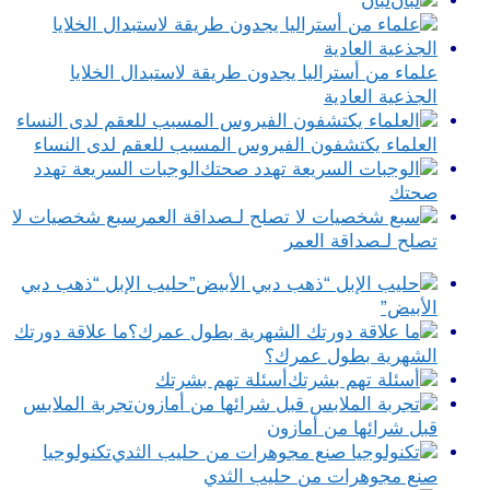
لبان
علماء من أستراليا يجدون طريقة لاستبدال الخلايا
الجذعية العادية
العلماء يكتشفون الفيروس المسبب للعقم لدى النساء
الوجبات السريعة تهدد
صحتك
سبع شخصيات لا
تصلح لـصداقة العمر
حليب الإبل “ذهب دبي
الأبيض”
ما علاقة دورتك
الشهرية بطول عمرك؟
أسئلة تهم بشرتك
تجربة الملابس
قبل شرائها من أمازون
تكنولوجيا
صنع مجوهرات من حليب الثدي