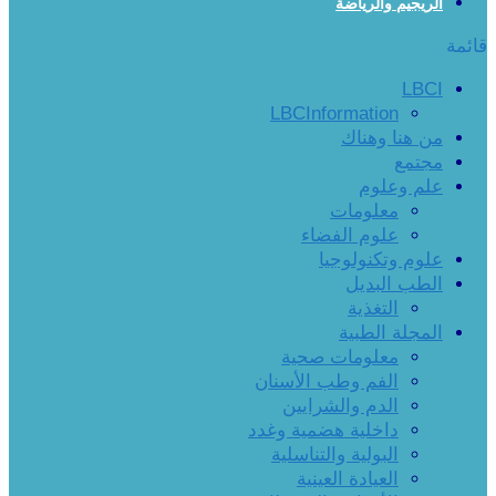
الريجيم والرياضة
قائمة
LBCI
LBCInformation
من هنا وهناك
مجتمع
علم وعلوم
معلومات
علوم الفضاء
علوم وتكنولوجيا
الطب البديل
التغذية
المجلة الطبية
معلومات صحية
الفم وطب الأسنان
الدم والشرايين
داخلية هضمية وغدد
البولية والتناسلية
العيادة العينية