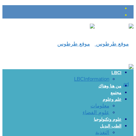
LBCI
LBCInformation
من هنا وهناك
مجتمع
علم وعلوم
معلومات
علوم الفضاء
علوم وتكنولوجيا
الطب البديل
التغذية