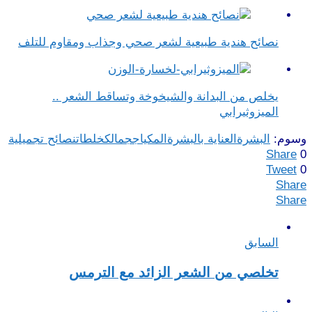
نصائح هندية طبيعية لشعر صحي وجذاب ومقاوم للتلف
يخلص من البدانة والشيخوخة وتساقط الشعر ..
الميزوثيرابي
وسوم:
البشرة
العناية بالبشرة
المكياج
جمالك
خلطات
نصائح تجميلية
Share
0
Tweet
0
Share
Share
السابق
تخلصي من الشعر الزائد مع الترمس