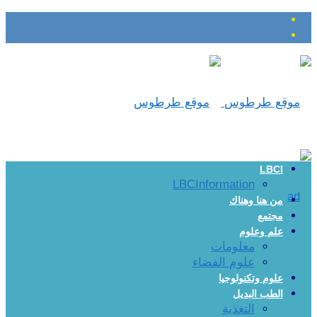
LBCI
LBCInformation
من هنا وهناك
مجتمع
علم وعلوم
معلومات
علوم الفضاء
علوم وتكنولوجيا
الطب البديل
التغذية