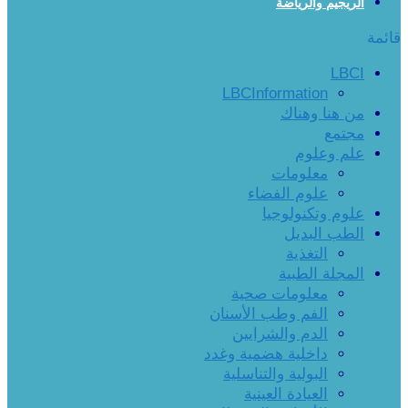
الريجيم والرياضة
قائمة
LBCI
LBCInformation
من هنا وهناك
مجتمع
علم وعلوم
معلومات
علوم الفضاء
علوم وتكنولوجيا
الطب البديل
التغذية
المجلة الطبية
معلومات صحية
الفم وطب الأسنان
الدم والشرايين
داخلية هضمية وغدد
البولية والتناسلية
العيادة العينية