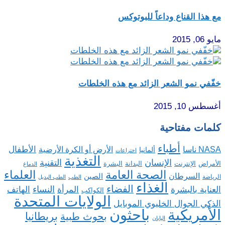
مع هذا القناع وداعاً للبوتوكس
مايو 06, 2015
خفّفي نمو الشعر الزائد مع هذه الخلطات
أغسطس 10, 2015
كلمات مفتاحية
أطباء
الأطفال
NASA ناسا
الأرض أو الكرة الأرضية
ألمانيا
اختراعات
التغذية
الإنسان
التقنية
الإنترنت
البدانة
البشرة
الأمراض
الدماغ
الصحة العامة
العلماء
السرطان
الصين
الرياضة
الطب
الطب البديل
الغذاء
الفضاء
النساء
العناية بالبشرة
المرأة
الهاتف
الكواكب
الولايات المتحدة
الذكي الجوال الخليوي الموبايل
باحثون
الأمريكية
بريطانيا
بحوث طبية
اليابان