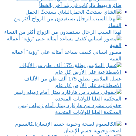
طائرة يهبط بالركاب في بلد آخر بالخطأ
الشاي يستحثّ الحمل
لهذا السبب الرجال يستفيدون من الزواج أكثر من النساء
مصور اسباني كفيف يساعد أمثاله على “رؤية” أعماله
الفنية
غسل الملابس يطلق 175 ألف طن من الألياف
الاصطناعية على الأرض كل عام
حقوقي مشرد من هارفارد يمثل أمام زميله رئيس
المحكمة العليا للولايات المتحدة
الكالسيوم
لصحة وحيوية جسم الإنسان