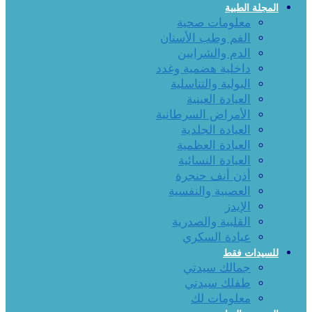
المجلة الطبية
معلومات صحية
الفم وطب الأسنان
الدم والشرايين
داخلية هضمية وغدد
البولية والتناسلية
العيادة العينية
الأمراض السرطانية
العيادة الجلدية
العيادة العظمية
العيادة النسائية
أذن أنف حنجرة
العصبية والنفسية
الإيدز
القلبية والصدرية
عيادة السكري
للسيدات فقط
جمالك سيدتي
طفلك سيدتي
معلومات لك