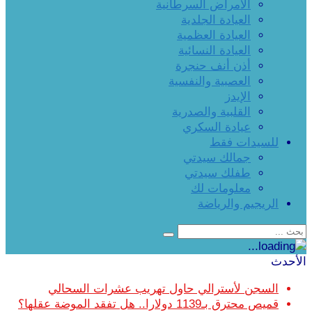
الأمراض السرطانية
العيادة الجلدية
العيادة العظمية
العيادة النسائية
أذن أنف حنجرة
العصبية والنفسية
الإيدز
القلبية والصدرية
عيادة السكري
للسيدات فقط
جمالك سيدتي
طفلك سيدتي
معلومات لك
الريجيم والرياضة
الأحدث
السجن لأسترالي حاول تهريب عشرات السحالي
قميص محترق بـ1139 دولارا.. هل تفقد الموضة عقلها؟