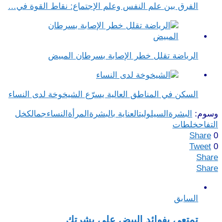
الفرق بين علم النفس وعلم الإجتماع​: نقاط القوة في…
الرياضة تقلل خطر الإصابة بسرطان المبيض
السكن في المناطق العالية يسرّع الشيخوخة لدى النساء
وسوم:
البشرة
السيلوليت
العناية بالبشرة
المرأة
النساء
جمالك
خل
التفاح
خلطات
Share
0
Tweet
0
Share
Share
السابق
تمتعي بفوائد البيض على بشرتك