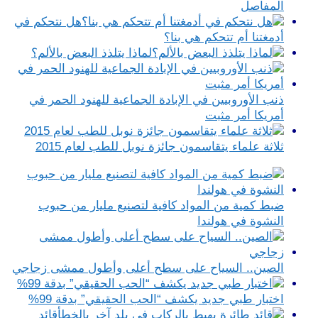
المفاصل
هل نتحكم في
أدمغتنا أم تتحكم هي بنا؟
لماذا يتلذذ البعض بالألم؟
ذنب الأوروبيين في الإبادة الجماعية للهنود الحمر في
أمريكا أمر مثبت
ثلاثة علماء يتقاسمون جائزة نوبل للطب لعام 2015
ضبط كمية من المواد كافية لتصنيع مليار من حبوب
النشوة في هولندا
الصين.. السياح على سطح أعلى وأطول ممشى زجاجي
اختبار طبي جديد يكشف “الحب الحقيقي” بدقة 99%
قائد