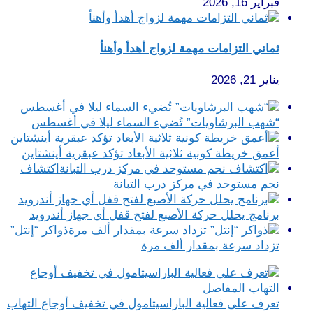
فبراير 16, 2026
ثماني التزامات مهمة لزواج أهدأ وأهنأ
يناير 21, 2026
“شهب البرشاويات” تُضيء السماء ليلا في أغسطس
أعمق خريطة كونية ثلاثية الأبعاد تؤكد عبقرية أينشتاين
اكتشاف
نجم مستوحد في مركز درب التبانة
برنامج يحلل حركة الأصبع لفتح قفل أي جهاز أندرويد
ذواكر “إنتل”
تزداد سرعة بمقدار ألف مرة
تعرف على فعالية الباراسيتامول في تخفيف أوجاع التهاب