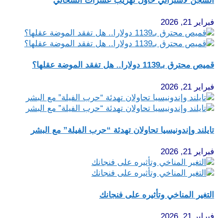
السجن لأسترالي حاول تهريب عشرات السحالي
فبراير 21, 2026
قميص محترق بـ1139 دولارا.. هل تفقد الموضة عقلها؟
فبراير 21, 2026
تايلند وإندونيسيا تحاولان تهدئة “حرب الفيلة” مع البشر
فبراير 21, 2026
التغير المناخي وتأثيره على فنجانك
فبراير 21, 2026