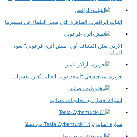
النبات الراقص.. الظاهرة التي يعجز العلماء عن تفسيرها
الأردن يعلن اكتشاف أول "نقش أثري فرعوني" يعود
للملك…
جزيرة سياحية في "أسعد دولة بالعالم" تُعلن نفسها…
اشتباك حصل مع مخلوقات فضائية
سيارة "سايبرترك" Tesla Cybertruck من تسلا