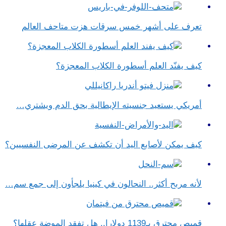
تعرف على أشهر خمس سرقات هزت متاحف العالم
كيف يفنّد العلم أسطورة الكلاب المعجزة؟
أمريكي يستعيد جنسيته الإيطالية بحق الدم ويشتري…
كيف يمكن لأصابع اليد أن تكشف عن المرضى النفسيين؟
لأنه مربح أكثر.. النحالون في كينيا يلجأون إلى جمع سم…
قميص محترق بـ1139 دولارا.. هل تفقد الموضة عقلها؟