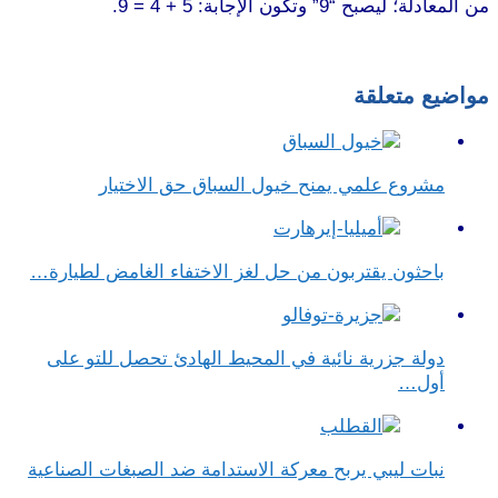
من المعادلة؛ ليصبح “9” وتكون الإجابة: 5 + 4 = 9.
مواضيع متعلقة
مشروع علمي يمنح خيول السباق حق الاختيار
باحثون يقتربون من حل لغز الاختفاء الغامض لطيارة…
دولة جزرية نائية في المحيط الهادئ تحصل للتو على
أول…
نبات ليبي يربح معركة الاستدامة ضد الصبغات الصناعية