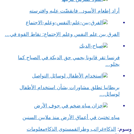
أراد إطعام الأسود.. فانقضّت عليه وافترسته
الفرق بين علم النفس وعلم الإجتماع​: نقاط القوة في…
فرنسا تقر قانونا يحمي حق الديكة في الصياح كما
يحلو…
بريطانيا تطلق مشاورات بشأن استخدام الأطفال
لوسائل…
مياه تختبئ في أعماق الأرض منذ ملايين السنين
وسوم:
الذكاء
غرائب وطرائف
مستوى الذكاء
معلومات