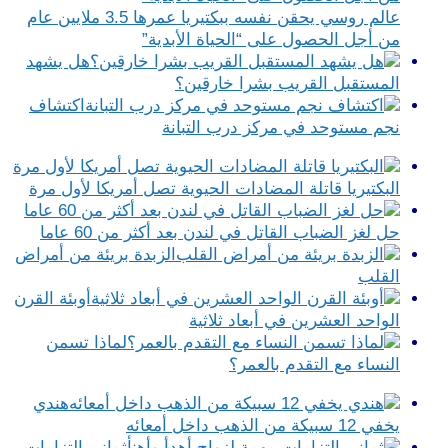
عالم روسي يحقن نفسه ببكتيريا عمرها 3.5 ملايين عام
من أجل الحصول على “الحياة الأبدية”
هل يشهد
المستقبل القريب بشرا خارقين؟
اكتشاف
نجم مستوحد في مركز درب التبانة
البكتيريا قاتلة المضادات الحيوية تصل أمريكا لأول مرة
حل لغز الضباب القاتل في لندن بعد أكثر من 60 عاما
الزبدة بريئة من أمراض
القلب
أوبئة القرن
الواحد العشرين في أبعاد ثلاثية
لماذا تسمن
النساء مع التقدم بالعمر؟
هندي
يخفي 12 سبيكة من الذهب داخل أمعائه
ثماني التزامات