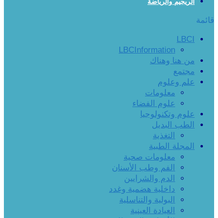
الريجيم والرياضة
قائمة
LBCI
LBCInformation
من هنا وهناك
مجتمع
علم وعلوم
معلومات
علوم الفضاء
علوم وتكنولوجيا
الطب البديل
التغذية
المجلة الطبية
معلومات صحية
الفم وطب الأسنان
الدم والشرايين
داخلية هضمية وغدد
البولية والتناسلية
العيادة العينية