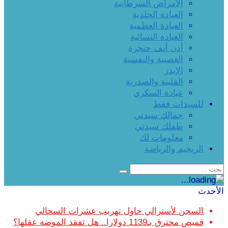
الأمراض السرطانية
العيادة الجلدية
العيادة العظمية
العيادة النسائية
أذن أنف حنجرة
العصبية والنفسية
الإيدز
القلبية والصدرية
عيادة السكري
للسيدات فقط
جمالك سيدتي
طفلك سيدتي
معلومات لك
الريجيم والرياضة
الأحدث
السجن لأسترالي حاول تهريب عشرات السحالي
قميص محترق بـ1139 دولارا.. هل تفقد الموضة عقلها؟