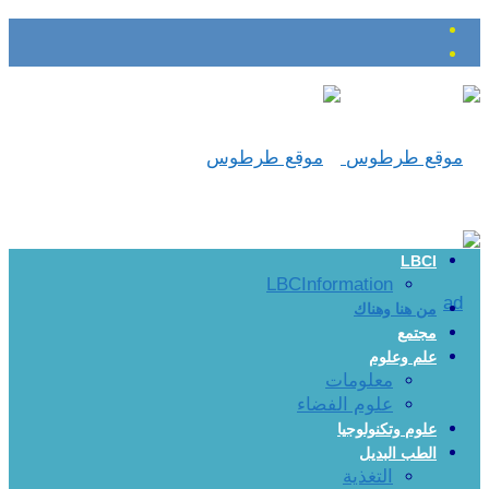
LBCI
LBCInformation
من هنا وهناك
مجتمع
علم وعلوم
معلومات
علوم الفضاء
علوم وتكنولوجيا
الطب البديل
التغذية