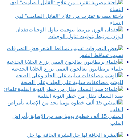
باحثة مصرية تقترب من علاج “القاتل الصامت” لدى
النساء
فقدان
الوزن مرتبط بتوقيت تناول الوجبات
بعض التصرفات
تسبب تساقط الشعر
علماء بريطانيون يعالجون العمى بزرع الخلايا الجذعية
للوشم مضاعفات سلبية على الجلد وعلى الصحة
علماء:
صيد السمك يقلل من خطر النوبة القلبية
المشي 15 ألف خطوة يوميا يحد من الإصابة بأمراض
القلب
البشرة الجافة لها حل