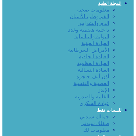
المجلة الطبية
معلومات صحية
الفم وطب الأسنان
الدم والشرايين
داخلية هضمية وغدد
البولية والتناسلية
العيادة العينية
الأمراض السرطانية
العيادة الجلدية
العيادة العظمية
العيادة النسائية
أذن أنف حنجرة
العصبية والنفسية
الإيدز
القلبية والصدرية
عيادة السكري
للسيدات فقط
جمالك سيدتي
طفلك سيدتي
معلومات لك