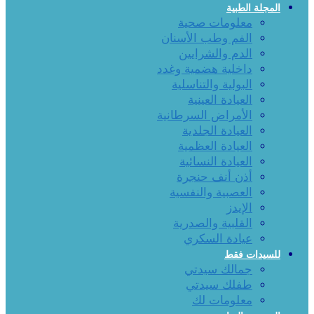
المجلة الطبية
معلومات صحية
الفم وطب الأسنان
الدم والشرايين
داخلية هضمية وغدد
البولية والتناسلية
العيادة العينية
الأمراض السرطانية
العيادة الجلدية
العيادة العظمية
العيادة النسائية
أذن أنف حنجرة
العصبية والنفسية
الإيدز
القلبية والصدرية
عيادة السكري
للسيدات فقط
جمالك سيدتي
طفلك سيدتي
معلومات لك