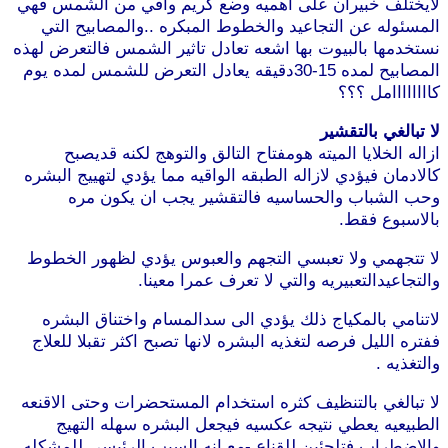
لايختلف خبيران على اهميه وضع كريم واقي من الشمس فهي
المسئوله عن التجاعيد والخطوط المبكره ..والمصابيح التي
نستخدمها بالبيوت بها اشعه تعادل تاثير الشمس فالتعرض لهذه
المصابيح لمده 15-30دقيقه يعادل التعرض للشمس لمده يوم
كاااااااامل ؟؟؟
لا تبالغي بالتقشير
ازاله الخلايا الميته هومفتاح التالق والتوهج لكنه قديصبح
كالادمان فيؤدي لازاله الطبقه الواقيه مما يؤدي لتهييج البشره
وحب الشباب والحساسيه فالتقشير يجب ان يكون مره
بالاسبوع فقط.
لا تتجهمي ولا تعبسي التجهم والعبوس يؤدي لظهور الخطوط
والتجاعيدالتعبيريه والتي لا تعرف عمرا معينا.
لاتنامي بالمكياج ذلك يؤدي الى سدالمسام واختناق البشره
ففتره الليل فرصه لتغذيه البشره لانها تصبح اكثر تقبلا للعلاج
والتغذيه .
لا تبالغي بالتنظيف كثره استخدام المستحضرات وحتى الاقنعه
الطبيعيه يعطي نتيجه عكسيه فيجعل البشره سهله التهيج
والاضطراب فتلجئين للقناع -مع انه السبب الرئيسي للمشكله .