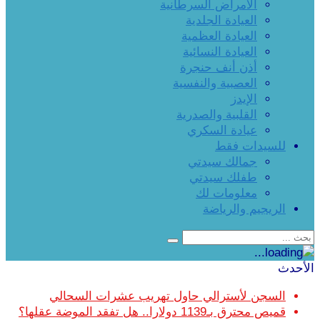
الأمراض السرطانية
العيادة الجلدية
العيادة العظمية
العيادة النسائية
أذن أنف حنجرة
العصبية والنفسية
الإيدز
القلبية والصدرية
عيادة السكري
للسيدات فقط
جمالك سيدتي
طفلك سيدتي
معلومات لك
الريجيم والرياضة
الأحدث
السجن لأسترالي حاول تهريب عشرات السحالي
قميص محترق بـ1139 دولارا.. هل تفقد الموضة عقلها؟