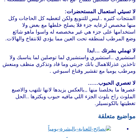
لا تسيئي استعمال المستحضرات:
المنتجات كثيره ..ليس للتنويع ولكن لتغطيه كل الحاجات وكل
منها مخصص لرعايه جزء فلا يصلح خلطها مع بعض ولا
استخدامها على جزء هي غير مخصصه له واسوا ماهو شائع
وضع المرطب لمنطقه تحت العين مما يؤدي للانتفاخ والهالات.
لا تهملي بشرتك …ابدا
استشيري ..استشيري واستشيري لما توصلين لما يناسبك ولا
تاخذين عذرللاهمال بانك جربتي وما فاد وتذكري منظف ومنعش
ومرطب يوميا مع تقشير وقناع اسبوعي .
لا تعصري الحبوب……
عصرها ما يخلصنا منها ,,بالعكس يزيدها لانها تلتهب والاصبع
الملوث راح يلوث الجزء اللي مافيه حبوب ويكثرها ..الحل
تغطيتها بالكونسيلر.
مواضيع متعلقة