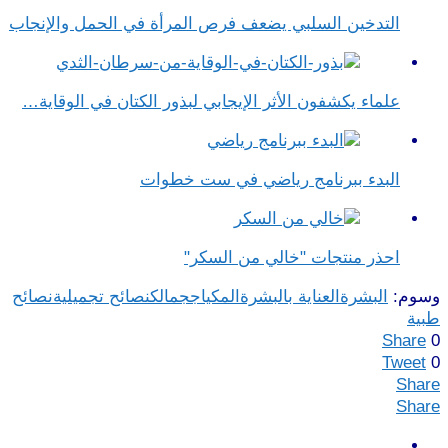
التدخين السلبي يضعف فرص المرأة في الحمل والإنجاب
علماء يكشفون الأثر الإيجابي لبذور الكتان في الوقاية…
البدء ببرنامج رياضي في ست خطوات
احذر منتجات "خالي من السكر"
وسوم:
البشرة
العناية بالبشرة
المكياج
جمالك
نصائح تجميلية
نصائح
طبية
Share
0
Tweet
0
Share
Share