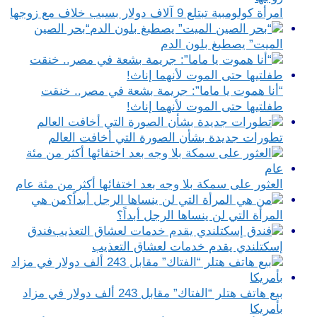
امرأة كولومبية تبتلع 9 آلاف دولار بسبب خلاف مع زوجها
“بحر الصين
الميت” يصطبغ بلون الدم
“أنا هموت يا ماما”: جريمة بشعة في مصر.. خنقت
طفلتيها حتى الموت لأنهما إناث!
تطورات جديدة بشأن الصورة التي أخافت العالم
العثور على سمكة بلا وجه بعد اختفائها أكثر من مئة عام
من هي
المرأة التي لن ينساها الرجل أبداً؟
فندق
إسكتلندي يقدم خدمات لعشاق التعذيب
بيع هاتف هتلر “الفتاك” مقابل 243 ألف دولار في مزاد
بأمريكا