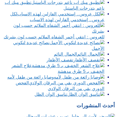
تطبيق ميك اب
ناعم بتدرجات الباستيل
لكل
عروس.. إستخدمي الفازلين لهذه الاسباب
للعروس : انتقي أحمر الشفاه الملائم حسب لون بشرتك
نصائح عديدة لتكوني
الأجمل
الجمال النائم
تقصف الأظفار
علاج الشعر
الخفيف بـ 5 طرق مدهشة
وصايا رائعة من طفل لأمه
الفحص
الدوري يقي من اليرقان الولادي
تناسق الوان الظل
أحدث المنشورات