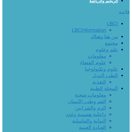
الريجيم والرياضة
قائمة
LBCI
LBCInformation
من هنا وهناك
مجتمع
علم وعلوم
معلومات
علوم الفضاء
علوم وتكنولوجيا
الطب البديل
التغذية
المجلة الطبية
معلومات صحية
الفم وطب الأسنان
الدم والشرايين
داخلية هضمية وغدد
البولية والتناسلية
العيادة العينية