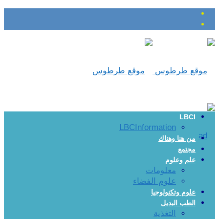
LBCI
LBCInformation
من هنا وهناك
مجتمع
علم وعلوم
معلومات
علوم الفضاء
علوم وتكنولوجيا
الطب البديل
التغذية