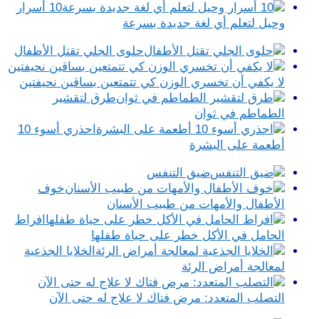
10 أسرار
وحيل لتعلم أي لغة جديدة بسرعة
حلوى الجلي تقتل الأطفال
لا يكفي أن تخسري الوزن كي تتمتعين بساقين نحيفتين
طرق لتقشير
الطماطم في ثوان
احذري أسوء 10
أطعمة على البشرة
ضيق التنفس
خوف
الأطفال والأمهات من طبيب الأسنان
افراط
الحامل في الأكل خطر على حياة طفلها
الخلايا الجذعية
لمعالجة أمراض الرئة
التصلب المتعدد: مرض فتاك لا علاج له حتى الآن