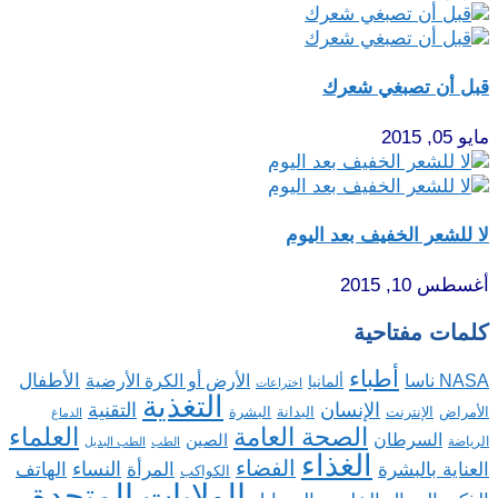
قبل أن تصبغي شعرك
مايو 05, 2015
لا للشعر الخفيف بعد اليوم
أغسطس 10, 2015
كلمات مفتاحية
أطباء
الأطفال
NASA ناسا
الأرض أو الكرة الأرضية
ألمانيا
اختراعات
التغذية
الإنسان
التقنية
الإنترنت
البدانة
البشرة
الأمراض
الدماغ
الصحة العامة
العلماء
السرطان
الصين
الرياضة
الطب
الطب البديل
الغذاء
الفضاء
النساء
العناية بالبشرة
المرأة
الهاتف
الكواكب
الولايات المتحدة