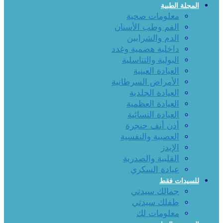
المجلة الطبية
معلومات صحية
الفم وطب الأسنان
الدم والشرايين
داخلية هضمية وغدد
البولية والتناسلية
العيادة العينية
الأمراض السرطانية
العيادة الجلدية
العيادة العظمية
العيادة النسائية
أذن أنف حنجرة
العصبية والنفسية
الإيدز
القلبية والصدرية
عيادة السكري
للسيدات فقط
جمالك سيدتي
طفلك سيدتي
معلومات لك