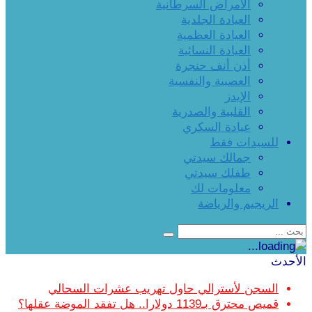
الأمراض السرطانية
العيادة الجلدية
العيادة العظمية
العيادة النسائية
أذن أنف حنجرة
العصبية والنفسية
الإيدز
القلبية والصدرية
عيادة السكري
للسيدات فقط
جمالك سيدتي
طفلك سيدتي
معلومات لك
الريجيم والرياضة
الأحدث
السجن لأسترالي حاول تهريب عشرات السحالي
قميص محترق بـ1139 دولارا.. هل تفقد الموضة عقلها؟