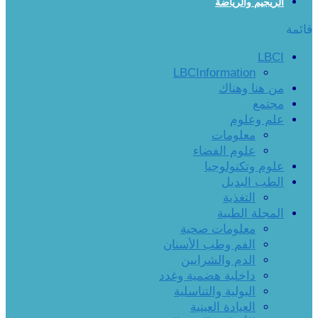
الريجيم والرياضة
قائمة
LBCI
LBCInformation
من هنا وهناك
مجتمع
علم وعلوم
معلومات
علوم الفضاء
علوم وتكنولوجيا
الطب البديل
التغذية
المجلة الطبية
معلومات صحية
الفم وطب الأسنان
الدم والشرايين
داخلية هضمية وغدد
البولية والتناسلية
العيادة العينية