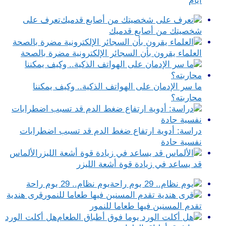
أيام
تعرف على
شخصيتك من أصابع قدميك
العلماء يقرون بأن السجائر الإلكترونية مضرة بالصحة
ما سر الإدمان على الهواتف الذكية.. وكيف يمكننا
محاربته؟
دراسة: أدوية ارتفاع ضغط الدم قد تسبب اضطرابات
نفسية حادة
الألماس
قد يساعد في زيادة قوة أشعة الليزر
يوم نظام.. 29 يوم راحة
قرى هندية
تقدم المسنين فيها طعاما للنمور
هل أكلت الورد