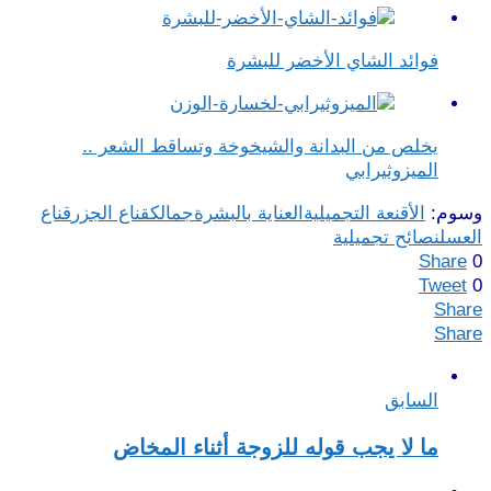
فوائد الشاي الأخضر للبشرة
يخلص من البدانة والشيخوخة وتساقط الشعر ..
الميزوثيرابي
وسوم:
الأقنعة التجميلية
العناية بالبشرة
جمالك
قناع الجزر
قناع
العسل
نصائح تجميلية
Share
0
Tweet
0
Share
Share
السابق
ما لا يجب قوله للزوجة أثناء المخاض