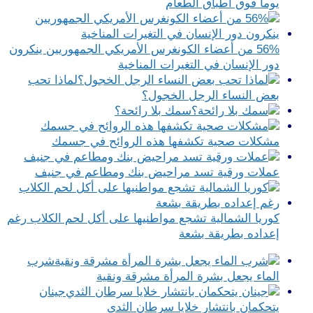
يوما فوق أطباق الطعام
56% من أعضاء الكونغرس الأمريكي الجمهوريين ينكرون
دور الإنسان في التغيرات المناخية
لماذا تحب
بعض النساء الرجل الخجول؟
سمك بلا رائحة؟
مشكلات صحية تكشفها هذه الروائح في جسمك
عملات ورقية تسد مراحيض بنك ومطاعم في جنيف
كوريا الشمالية تشجع مواطنيها على أكل لحم الكلاب رغم
إعداده بطريقة بشعة
شرب
الماء يجعل بشرة المرأة مشرقة ونقية
جينان
يتحكمان بانتشار خلايا سرطان الثدي