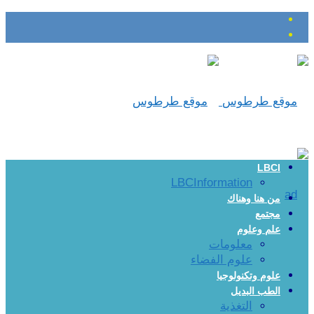
LBCI
LBCInformation
من هنا وهناك
مجتمع
علم وعلوم
معلومات
علوم الفضاء
علوم وتكنولوجيا
الطب البديل
التغذية