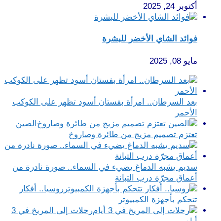
أكتوبر 24, 2025
فوائد الشاي الأخضر للبشرة
مايو 08, 2025
بعد السرطان.. امرأة بفستان أسود تظهر على الكوكب
الأحمر
الصين
تعتزم تصميم مزيج من طائرة وصاروخ
سديم يشبه الدماغ يضيء في السماء.. صورة نادرة من
أعماق مجرّة درب التبانة
روسيا.. أفكار
تتحكم بأجهزة الكمبيوتر
رحلات إلى المريخ في 3