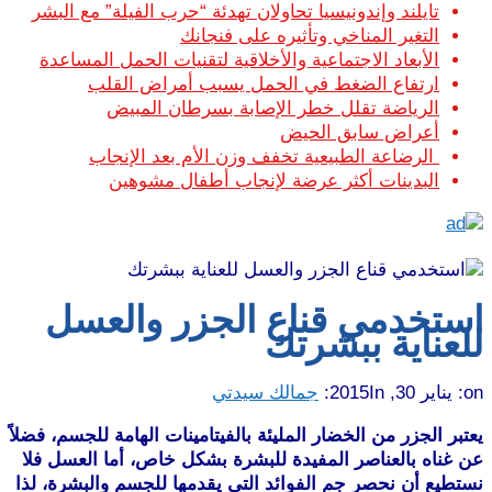
تايلند وإندونيسيا تحاولان تهدئة “حرب الفيلة” مع البشر
التغير المناخي وتأثيره على فنجانك
الأبعاد الاجتماعية والأخلاقية لتقنيات الحمل المساعدة
ارتفاع الضغط في الحمل يسبب أمراض القلب
الرياضة تقلل خطر الإصابة بسرطان المبيض
أعراض سابق الحيض
الرضاعة الطبيعية تخفف وزن الأم بعد الإنجاب
البدينات أكثر عرضة لإنجاب أطفال مشوهين
استخدمي قناع الجزر والعسل
للعناية ببشرتك
on:
يناير 30, 2015
In:
جمالك سيدتي
يعتبر الجزر من الخضار المليئة بالفيتامينات الهامة للجسم، فضلاً
عن غناه بالعناصر المفيدة للبشرة بشكل خاص، أما العسل فلا
نستطيع أن نحصر جم الفوائد التي يقدمها للجسم والبشرة، لذا