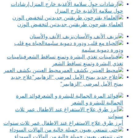
إرشادات
حول سلامة الأغذية خارج المنزل
العلماء يقترحون طريقتين جديدتين لتخفيض الوزن
نزيف الأنف والأسنان
الحياة مع قلب
ودورة دموية سليمة
فيتامينات
تغذي البشرة وتمنع تساقط الشعر
محيط العينين يكشف العمر
علاج جديد
يمنح الأمل لمرضى “الزهايمر”
فوائد المرة
الجمالية للبشرة و الشعر
أبرز طرق علاج الاستفراغ عند الاطفال عمر ثلاث سنوات
حتى تتمتعي بعيون جميلة خالية من الهالات السوداء