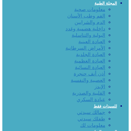
المجلة الطبية
معلومات صحية
الفم وطب الأسنان
الدم والشرايين
داخلية هضمية وغدد
البولية والتناسلية
العيادة العينية
الأمراض السرطانية
العيادة الجلدية
العيادة العظمية
العيادة النسائية
أذن أنف حنجرة
العصبية والنفسية
الإيدز
القلبية والصدرية
عيادة السكري
للسيدات فقط
جمالك سيدتي
طفلك سيدتي
معلومات لك