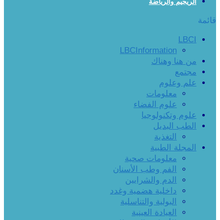
الريجيم والرياضة
قائمة
LBCI
LBCInformation
من هنا وهناك
مجتمع
علم وعلوم
معلومات
علوم الفضاء
علوم وتكنولوجيا
الطب البديل
التغذية
المجلة الطبية
معلومات صحية
الفم وطب الأسنان
الدم والشرايين
داخلية هضمية وغدد
البولية والتناسلية
العيادة العينية