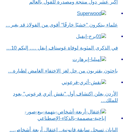
أكبر عشر دول منتجة ومصدرة للفول بالعالم
علماء يبتكرون "خشبًا خارقًا" أقوى من الفولاذ قد يغير…
في الذكرى المئوية لوفاة غوستاف إيفل …. إليكم 10…
باحثون يقتربون من حل لغز الاختفاء الغامض لطيارة…
الأردن يعلن اكتشاف أول "نقش أثري فرعوني" يعود
للملك…
اليابان تسجل سابقة قانونية.. اعتقال أربعة أشخاص…