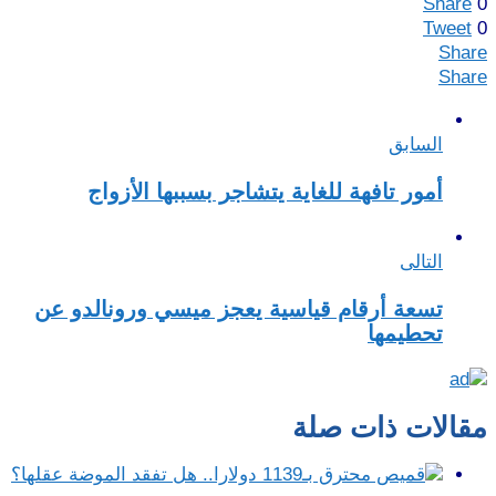
Share
0
Tweet
0
Share
Share
السابق
أمور تافهة للغاية يتشاجر بسببها الأزواج
التالى
تسعة أرقام قياسية يعجز ميسي ورونالدو عن
تحطيمها
مقالات ذات صلة