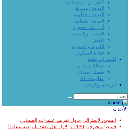
الأمراض السرطانية
العيادة الجلدية
العيادة العظمية
العيادة النسائية
أذن أنف حنجرة
العصبية والنفسية
الإيدز
القلبية والصدرية
عيادة السكري
للسيدات فقط
جمالك سيدتي
طفلك سيدتي
معلومات لك
الريجيم والرياضة
الأحدث
السجن لأسترالي حاول تهريب عشرات السحالي
قميص محترق بـ1139 دولارا.. هل تفقد الموضة عقلها؟