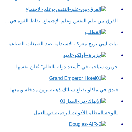
الفرق بين علم النفس وعلم الإجتماع​: نقاط القوة في…
نبات ليبي يربح معركة الاستدامة ضد الصبغات الصناعية
جزيرة سياحية في "أسعد دولة بالعالم" تُعلن نفسها…
فندق في ماكاو يقتلع سبائك ذهبية تزين مدخله ويبيعها
الوجه المظلم للأدوات الرقمية في العمل