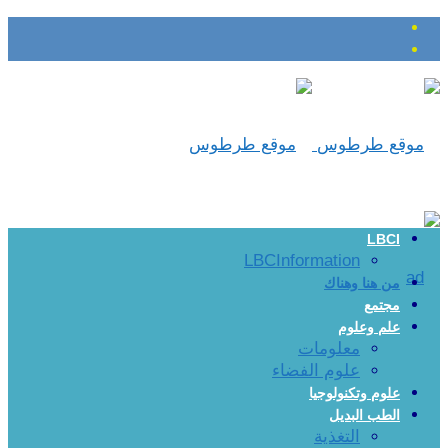
LBCI
LBCInformation
من هنا وهناك
مجتمع
علم وعلوم
معلومات
علوم الفضاء
علوم وتكنولوجيا
الطب البديل
التغذية