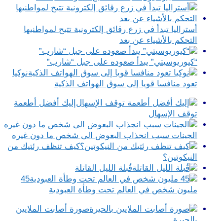
أستراليا تبدأ في زرع رقائق إلكترونية تتيح لمواطنيها
التحكم بالأشياء عن بعد
“كيوريوسيتي” يبدأ صعوده على جبل “شارب”
نوكيا
تعود منافسا قويا إلى سوق الهواتف الذكية
إليك أفضل أطعمة
توقف الإسهال
الجينات سبب انجذاب البعوض الى شخص ما دون غيره
كيف تنظف رئتيك من
النيكوتين؟
قُبلة الليل القاتلة
45
مليون شخص في العالم تحت وطأة العبودية
صورة أصابت الملايين
بالحيرة