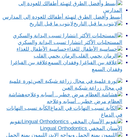
أبسط وأفضل الطرق لتهيئة أطفالك للعودة إلى المدارس
لابتوب ما قبل التاريخ
المستحلبات الأكثر انتشارا تسبب البدانة والسكري
حساسية الأطفال للغذاء
الرمان يحمي القلب
علاقة بين الفياغرا
وفقدان السمع
ثورة علمية
في مجال زراعة شبكية العين
هشاشة
العظام مرض خطير.. أسبابه وعلاجه
الكآبة تسبب التهابات
في الدماغ
تقويم
الأسنان المخفي Lingual Orthodontics
الليمون يمنع الحمل