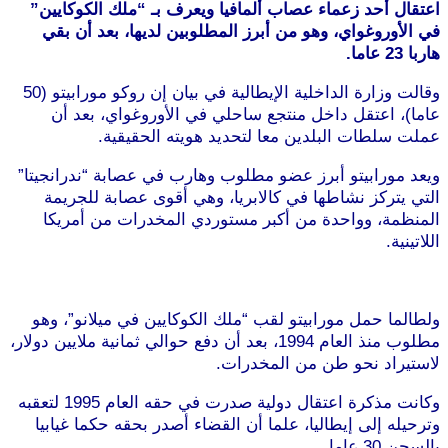
اعتقال أحد زعماء عصاب ألمافيا ويعرف بـ “ملك الكوكايين”
في الأوروغواي، وهو من أبرز المطلوبين لديها، بعد أن بقي
هاربا 23 عاما.
وقالت وزارة الداخلية الإيطالية في بيان إن روكو مورابيتو (50
عاما)، اعتقل داخل منتجع ساحلي في الأوروغواي، بعد أن
عملت سلطات البلدين معا لتحديد هويته الحقيقية.
ويعد مورابيتو أبرز عضو مطلوب وهارب في عصابة “ندرانجيتا”
التي يتركز نشاطها في كالابريا، وهي أقوى عصابة للجريمة
المنظمة، وواحدة من أكبر مستوردي المخدرات من أمريكا
اللاتينية.
ولطالما حمل مورابيتو لقب “ملك الكوكايين في ميلانو”، وهو
مطلوب منذ العام 1994، بعد أن دفع حوالي ثمانية ملايين دولار،
لاستيراد نحو طن من المخدرات.
وكانت مذكرة اعتقال دولية صدرت في حقه العام 1995 لتعقبه
وترحيله إلى إيطاليا، علما أن القضاء أصدر بحقه حكما غيابيا
بالسجن 30 عاما.