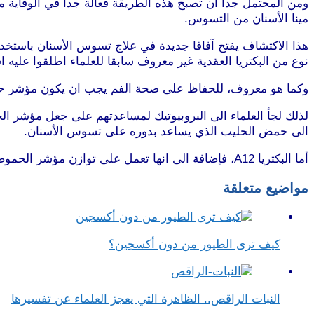
ومن المحتمل جدا ان تصبح هذه الطريقة فعالة جدا في الوقاية م
مينا الأسنان من التسوس.
هذا الاكتشاف يفتح آفاقا جديدة في علاج تسوس الأسنان باستخدام
نوع من البكتريا العقدية غير معروف سابقا للعلماء اطلقوا عليه اسم 
وكما هو معروف، للحفاظ على صحة الفم يجب ان يكون مؤشر حموضته pH متوازناً، حيث ان ارتفاع الحموضة يزيد من ت
الى حمض الحليب الذي يساعد بدوره على تسوس الأسنان.
أما البكتريا A12، فإضافة الى انها تعمل على توازن مؤشر الحموضة في الفم، فإنها تقضي على بكتريا Streptococcus mutans.
مواضيع متعلقة
كيف ترى الطيور من دون أكسجين؟
النبات الراقص.. الظاهرة التي يعجز العلماء عن تفسيرها