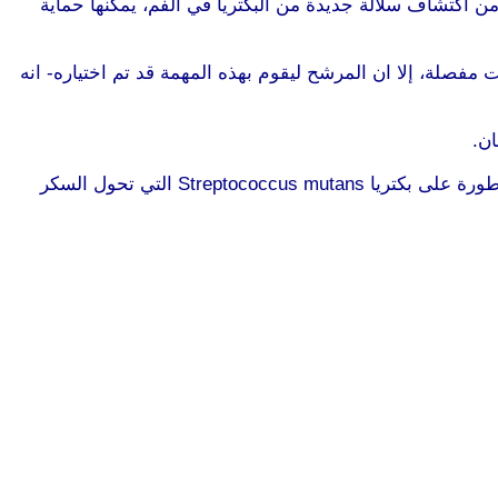
ن اكتشاف سلالة جديدة من البكتريا في الفم، يمكنها حماية
مفصلة، إلا ان المرشح ليقوم بهذه المهمة قد تم اختياره- انه
لذلك لجأ العلماء الى البروبيوتيك لمساعدتهم على جعل مؤشر الحموضة متوازنا في الفم، حيث ان البكتريا الموجودة فيها تشكل خطورة على بكتريا Streptococcus mutans التي تحول السكر