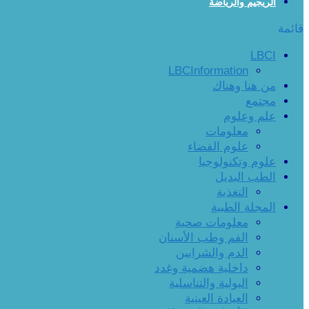
الريجيم والرياضة
قائمة
LBCI
LBCInformation
من هنا وهناك
مجتمع
علم وعلوم
معلومات
علوم الفضاء
علوم وتكنولوجيا
الطب البديل
التغذية
المجلة الطبية
معلومات صحية
الفم وطب الأسنان
الدم والشرايين
داخلية هضمية وغدد
البولية والتناسلية
العيادة العينية