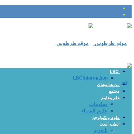
LBCI
LBCInformation
من هنا وهناك
مجتمع
علم وعلوم
معلومات
علوم الفضاء
علوم وتكنولوجيا
الطب البديل
التغذية