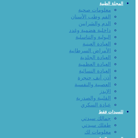
المجلة الطبية
معلومات صحية
الفم وطب الأسنان
الدم والشرايين
داخلية هضمية وغدد
البولية والتناسلية
العيادة العينية
الأمراض السرطانية
العيادة الجلدية
العيادة العظمية
العيادة النسائية
أذن أنف حنجرة
العصبية والنفسية
الإيدز
القلبية والصدرية
عيادة السكري
للسيدات فقط
جمالك سيدتي
طفلك سيدتي
معلومات لك