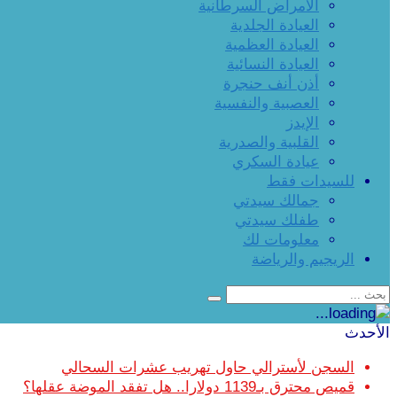
الأمراض السرطانية
العيادة الجلدية
العيادة العظمية
العيادة النسائية
أذن أنف حنجرة
العصبية والنفسية
الإيدز
القلبية والصدرية
عيادة السكري
للسيدات فقط
جمالك سيدتي
طفلك سيدتي
معلومات لك
الريجيم والرياضة
الأحدث
السجن لأسترالي حاول تهريب عشرات السحالي
قميص محترق بـ1139 دولارا.. هل تفقد الموضة عقلها؟