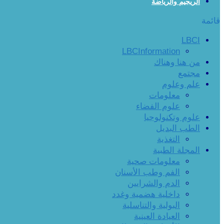
الريجيم والرياضة
قائمة
LBCI
LBCInformation
من هنا وهناك
مجتمع
علم وعلوم
معلومات
علوم الفضاء
علوم وتكنولوجيا
الطب البديل
التغذية
المجلة الطبية
معلومات صحية
الفم وطب الأسنان
الدم والشرايين
داخلية هضمية وغدد
البولية والتناسلية
العيادة العينية