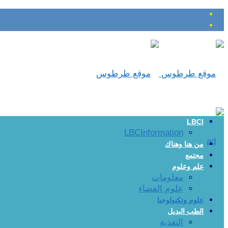
LBCI
LBCInformation
من هنا وهناك
مجتمع
علم وعلوم
معلومات
علوم الفضاء
علوم وتكنولوجيا
الطب البديل
التغذية