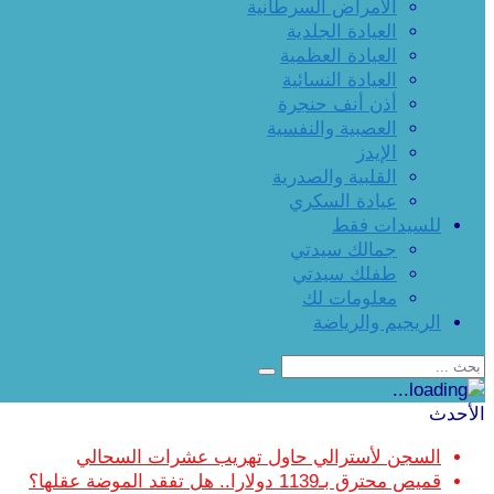
الأمراض السرطانية
العيادة الجلدية
العيادة العظمية
العيادة النسائية
أذن أنف حنجرة
العصبية والنفسية
الإيدز
القلبية والصدرية
عيادة السكري
للسيدات فقط
جمالك سيدتي
طفلك سيدتي
معلومات لك
الريجيم والرياضة
الأحدث
السجن لأسترالي حاول تهريب عشرات السحالي
قميص محترق بـ1139 دولارا.. هل تفقد الموضة عقلها؟