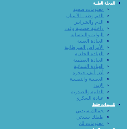
المجلة الطبية
معلومات صحية
الفم وطب الأسنان
الدم والشرايين
داخلية هضمية وغدد
البولية والتناسلية
العيادة العينية
الأمراض السرطانية
العيادة الجلدية
العيادة العظمية
العيادة النسائية
أذن أنف حنجرة
العصبية والنفسية
الإيدز
القلبية والصدرية
عيادة السكري
للسيدات فقط
جمالك سيدتي
طفلك سيدتي
معلومات لك