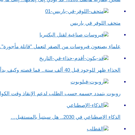
متحف اللوفر في باريس
علماء يصنعون فيروسات من الصفر لتعمل "قاتلة مأجورة"
الحذاء ظهر للوجود قبل 40 ألف سنة.. فما قصته وكيف بدأ…
روبوت يتمدد جسمه حسب الطلب لدعم الإنقاذ وقت الكو
الذكاء الاصطناعي في 2030.. هل سيتنبأ بالمستقبل…