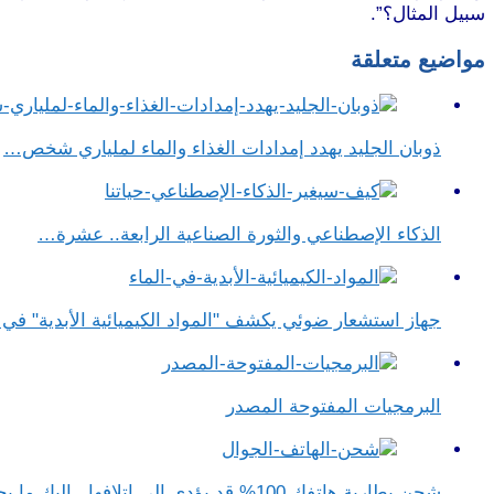
سبيل المثال؟”.
مواضيع متعلقة
ذوبان الجليد يهدد إمدادات الغذاء والماء لملياري شخص…
الذكاء الإصطناعي والثورة الصناعية الرابعة.. عشرة…
جهاز استشعار ضوئي يكشف "المواد الكيميائية الأبدية" في ا
البرمجيات المفتوحة المصدر
شحن بطارية هاتفك 100% قد يؤدي إلى إتلافها.. إليك ما يجب فعله