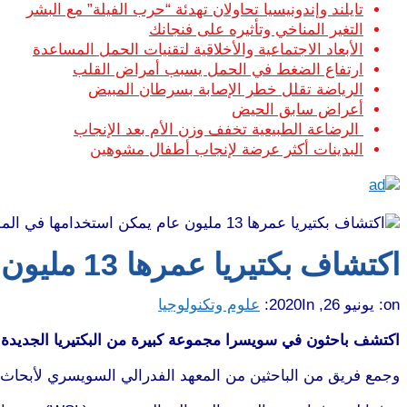
تايلند وإندونيسيا تحاولان تهدئة “حرب الفيلة” مع البشر
التغير المناخي وتأثيره على فنجانك
الأبعاد الاجتماعية والأخلاقية لتقنيات الحمل المساعدة
ارتفاع الضغط في الحمل يسبب أمراض القلب
الرياضة تقلل خطر الإصابة بسرطان المبيض
أعراض سابق الحيض
الرضاعة الطبيعية تخفف وزن الأم بعد الإنجاب
البدينات أكثر عرضة لإنجاب أطفال مشوهين
اكتشاف بكتيريا عمرها 13 مليون عام يمكن استخدامها في المفاعلات الحيوية
on:
يونيو 26, 2020
In:
علوم وتكنولوجيا
اكتشف باحثون في سويسرا مجموعة كبيرة من البكتيريا الجديدة في
وجمع فريق من الباحثين من المعهد الفدرالي السويسري لأبحاث الغابات والثلوج والمناظر الطبيعية (WSL) عينات