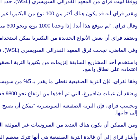
ووفقا لبيت فراي من المعهد الفدرالي السويسري (WSL)، حدد الفريق حتى الآن 10 أنواع جديدة من البكتيريا منخفضة الحرارة من هذه العينات، بالإضافة إلى نوع جديد من الخميرة.
ويقدر فراي أنه قد يكون هناك أكثر من 100 نوع من البكتيريا غير المكتشفة في العينات التي لم يتم تحليلها بعد، وفقا لتقرير نشره موقع SwissInfo.
وقال فراي: “لم نتوقع هذا أبدا. إذا وجدنا 1000 نوع، ونحو 300 منها هي من الأنواع الموجودة فقط في التربة الصقيعية”
ويعتقد فراي أن بعض الأنواع الجديدة من البكتيريا يمكن استخدام
وفي الماضي، نجحت فرق المعهد الفدرالي السويسري (WSL)، في استخدام الكائنات الحية الدقيقة لأغراض أخرى مفيدة بيئيا.
واستخدم أحد المشاريع السابقة إنزيمات من بكتيريا التربة الصق
اعتماده على نطاق واسع.
وفقا لفراي، فإن التربة الصقيعية تغطي ما يقدر بـ 5% من سويسرا وتحتوي على مزيج أكثر تنوعا من الكائنات الحية الدقيقة مما هو موجود عادة في أجزاء أخرى من البلاد.
ويعتقد أن عينات شافبيرغ، التي تم أخذها من ارتفاع نحو 9800 قدم، عمرها حوالي 13 مليون سنة.
وبحسب فراي، فإن التربة الصقيعية السويسرية “يمكن أن تصبح م
إلى جانبها.
ومن الممكن أن يكون هناك العديد من الفيروسات غير الموثقة الت
وأشار فراي إلى أن فائدة التربة الصقيعية هي أنها تترك معظم ال