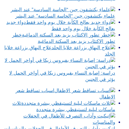
علماء يكتشفون جين “الحاسة السادسة” عند البشر
دواء جديد
يعالج الكآبة خلال يوم واحد فقط
خطر
تطور الاكتئاب يزيد بعد السكتة الدماغية
علاج البهاق بزراعة خلايا
الجلد
دراسة: إصابة النساء بفيروس زيكا في أواخر الحمل لا
يؤثر في الجنين
اسباب تساقط شعر
الاطفال
ثلاث
ماسكات ليلية لتستيقظي ببشرة متجددة
إتيكيت وآداب التصرف للأطفال في الحفلات والمناسبات