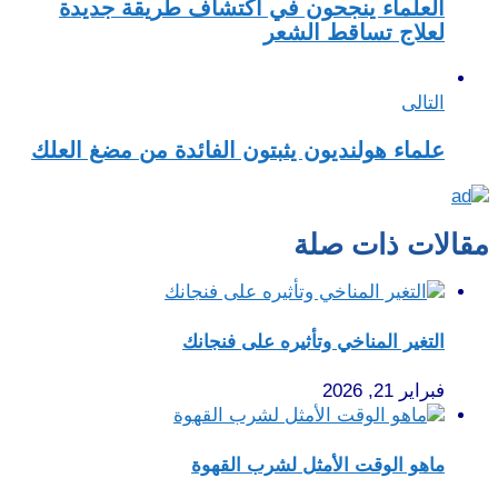
العلماء ينجحون في اكتشاف طريقة جديدة
لعلاج تساقط الشعر
التالى
علماء هولنديون يثبتون الفائدة من مضغ العلك
مقالات ذات صلة
التغير المناخي وتأثيره على فنجانك
فبراير 21, 2026
ماهو الوقت الأمثل لشرب القهوة