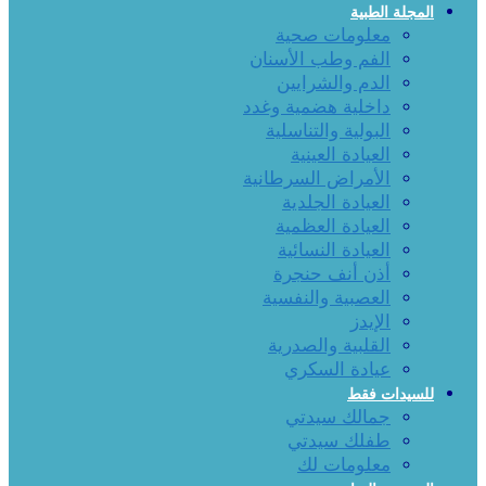
المجلة الطبية
معلومات صحية
الفم وطب الأسنان
الدم والشرايين
داخلية هضمية وغدد
البولية والتناسلية
العيادة العينية
الأمراض السرطانية
العيادة الجلدية
العيادة العظمية
العيادة النسائية
أذن أنف حنجرة
العصبية والنفسية
الإيدز
القلبية والصدرية
عيادة السكري
للسيدات فقط
جمالك سيدتي
طفلك سيدتي
معلومات لك