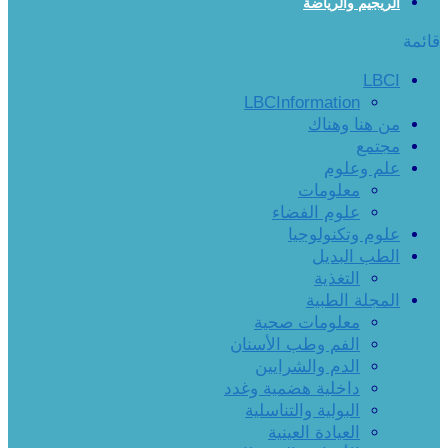
الريجيم والرياضة
قائمة
LBCI
LBCInformation
من هنا وهناك
مجتمع
علم وعلوم
معلومات
علوم الفضاء
علوم وتكنولوجيا
الطب البديل
التغذية
المجلة الطبية
معلومات صحية
الفم وطب الأسنان
الدم والشرايين
داخلية هضمية وغدد
البولية والتناسلية
العيادة العينية