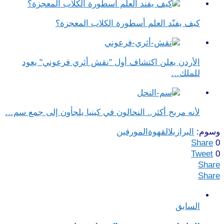
كيف يفنّد العلم أسطورة الكلاب المعجزة؟
الأردن يعلن اكتشاف أول "نقش أثري فرعوني" يعود
للملك…
لأنه مربح أكثر.. النحالون في كينيا يلجأون إلى جمع سم…
وسوم:
البرازيل
القهوة
المورفين
Share
0
Tweet
0
Share
Share
السابق