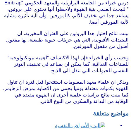
درس خبراء من الجامعة البرازيلية والمعهد الحكومي “Embrap
” للبحث العلمي بنية القهوة ولاحظوا أنها تحتوي على بروتين،
يساعد جدا في تخفيف الألم، كالمورفين. وأن آلية تأثيره مشابه
لآلية المورفين أيضا.
موقع طرطوس
بينت نتائج اختبار هذا البروتين على الفئران المخبرية، ان
الببتيدات الأفيونية، التي هي جزيئات حيوية طبيعية، لها مفعول
أطول من مفعول المورفين.
وحسب رأي الخبراء فإن لهذا الاكتشاف “اهمية بيوتكنولوجية”
للصناعات الغذائية، كما يمكن ان يساعد في تخفيف التوتر
النفسي للحيوانات التي تنقل الى الذبح.
موقع طرطوس
ويذكر ان علماء معهد المعلومات استنتجوا قبل فترة ان تناول
القهوة بكميات معتدلة يوميا يحمي من الاصابة بمرض الزهايمر.
كما بينت نتائج دراسات علمية أخرى ان القهوة مفيدة في
الوقاية من البدانة والسكري من النوع الثاني.
موقع طرطوس
مواضيع متعلقة