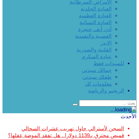
الأمراض السرطانية
العيادة الجلدية
العيادة العظمية
العيادة النسائية
أذن أنف حنجرة
العصبية والنفسية
الإيدز
القلبية والصدرية
عيادة السكري
للسيدات فقط
جمالك سيدتي
طفلك سيدتي
معلومات لك
الريجيم والرياضة
الأحدث
السجن لأسترالي حاول تهريب عشرات السحالي
قميص محترق بـ1139 دولارا.. هل تفقد الموضة عقلها؟