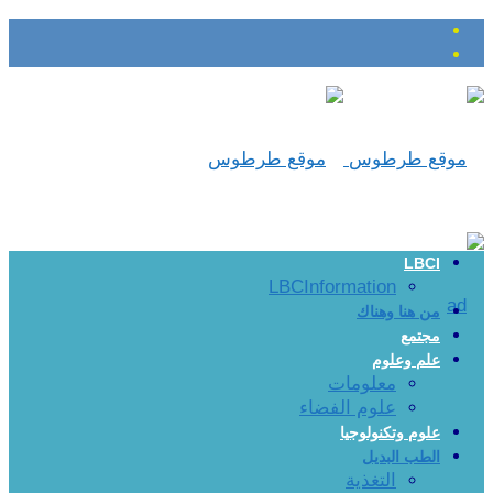
LBCI
LBCInformation
من هنا وهناك
مجتمع
علم وعلوم
معلومات
علوم الفضاء
علوم وتكنولوجيا
الطب البديل
التغذية