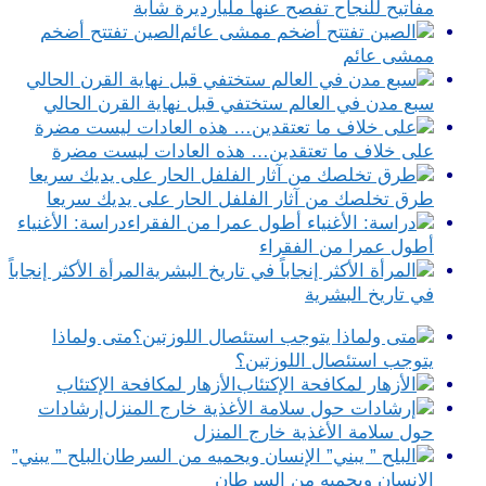
مفاتيح للنجاح تفصح عنها مليارديرة شابة
الصين تفتتح أضخم
ممشى عائم
سبع مدن في العالم ستختفي قبل نهاية القرن الحالي
على خلاف ما تعتقدين… هذه العادات ليست مضرة
طرق تخلصك من آثار الفلفل الحار على يديك سريعا
دراسة: الأغنياء
أطول عمرا من الفقراء
المرأة الأكثر إنجاباً
في تاريخ البشرية
متى ولماذا
يتوجب استئصال اللوزتين؟
الأزهار لمكافحة الإكتئاب
إرشادات
حول سلامة الأغذية خارج المنزل
البلح ” يبني”
الإنسان ويحميه من السرطان