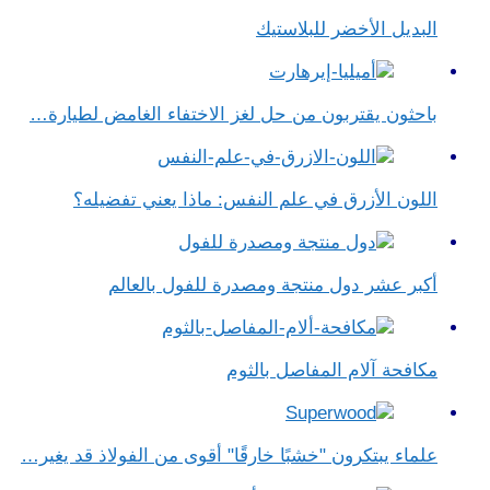
البديل الأخضر للبلاستيك
باحثون يقتربون من حل لغز الاختفاء الغامض لطيارة…
اللون الأزرق في علم النفس​: ماذا يعني تفضيله؟
أكبر عشر دول منتجة ومصدرة للفول بالعالم
مكافحة آلام المفاصل بالثوم
علماء يبتكرون "خشبًا خارقًا" أقوى من الفولاذ قد يغير…