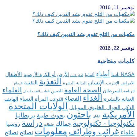
نوفمبر 11, 2016
مكعبات من الثلج تقوم بشد الثديين كيف ذلك؟
نوفمبر 22, 2016
كلمات مفتاحية
أطباء
الأطفال
NASA ناسا
الأرض أو الكرة الأرضية
ألمانيا
اختراعات
التغذية
الإنسان
التقنية
الإنترنت
البدانة
البشرة
الأمراض
الدماغ
الصحة العامة
العلماء
السرطان
الصين
الرياضة
الطب
الطب البديل
الغذاء
الفضاء
النساء
العناية بالبشرة
المرأة
الهاتف
الكواكب
الولايات المتحدة
الذكي الجوال الخليوي الموبايل
باحثون
الأمريكية
بريطانيا
بحوث طبية
اليابان
دراسة
تكنولوجيا - تكنولوجية
روسيا
جمالك
خلطات
معلومات
غرائب وطرائف
علماء
نصائح
نصائح