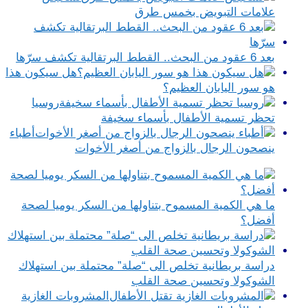
علامات التبويض بخمس طرق
بعد 6 عقود من البحث.. القطط البرتقالية تكشف سرّها
هل سيكون هذا
هو سور اليابان العظيم؟
روسيا
تحظر تسمية الأطفال بأسماء سخيفة
أطباء
ينصحون الرجال بالزواج من أصغر الأخوات
ما هي الكمية المسموح بتناولها من السكر يوميا لصحة
أفضل؟
دراسة بريطانية تخلص الى “صلة” محتملة بين استهلاك
الشوكولا وتحسين صحة القلب
المشروبات الغازية