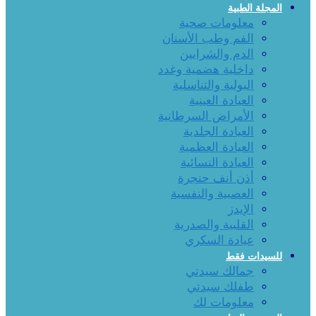
المجلة الطبية
معلومات صحية
الفم وطب الأسنان
الدم والشرايين
داخلية هضمية وغدد
البولية والتناسلية
العيادة العينية
الأمراض السرطانية
العيادة الجلدية
العيادة العظمية
العيادة النسائية
أذن أنف حنجرة
العصبية والنفسية
الإيدز
القلبية والصدرية
عيادة السكري
للسيدات فقط
جمالك سيدتي
طفلك سيدتي
معلومات لك