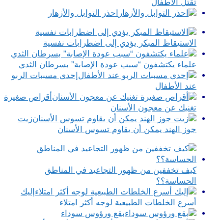
تقتل الأطفال
احذر التوابل والأزهار
الاستيقاظ المبكر يؤدي إلى اضطرابات نفسية
علماء يكتشفون “سبب عودة الإصابة” بسرطان الثدي
إحدى مسببات الربو
عند الأطفال
أقراص صغيرة
تغنيك عن معجون الأسنان
زيت
جوز الهند يمكن أن يقاوم تسوس الأسنان
كيف تخففين من ظهور التجاعيد في المناطق
الحساسة؟؟
إليك
أسرع الخلطات الطبيعية لوجه أكثر امتلاء
بقع ورؤوس سوداء