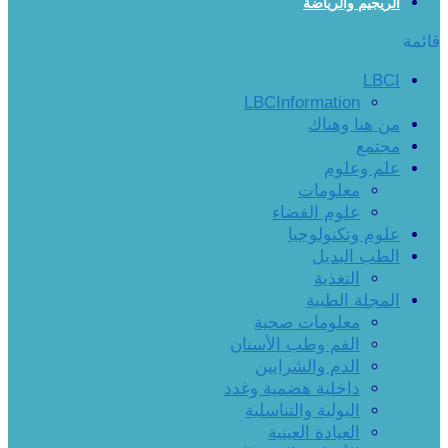
الريجيم والرياضة
قائمة
LBCI
LBCInformation
من هنا وهناك
مجتمع
علم وعلوم
معلومات
علوم الفضاء
علوم وتكنولوجيا
الطب البديل
التغذية
المجلة الطبية
معلومات صحية
الفم وطب الأسنان
الدم والشرايين
داخلية هضمية وغدد
البولية والتناسلية
العيادة العينية