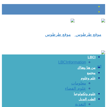
LBCI
LBCInformation
من هنا وهناك
مجتمع
علم وعلوم
معلومات
علوم الفضاء
علوم وتكنولوجيا
الطب البديل
التغذية