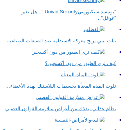
"يونيفيد سيكيوريتيUnivid Security ".. هل تغير
"غوغل"…
نبات ليبي يربح معركة الاستدامة ضد الصبغات الصناعية
كيف ترى الطيور من دون أكسجين؟
تلوث المياه المعبأة بجسيمات البلاستيك يهدد الأعضاء…
نظام غذائي ينقذك من أعراض متلازمة القولون العصبي