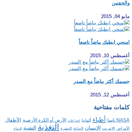
والجفنين
مايو 04, 2015
امنحي ابطيك بياضاً ناصعاً
أغسطس 10, 2015
جسمك أكثر بياضاً مع السدر
أغسطس 12, 2015
كلمات مفتاحية
أطباء
الأطفال
NASA ناسا
الأرض أو الكرة الأرضية
ألمانيا
اختراعات
التغذية
الإنسان
التقنية
الإنترنت
البدانة
البشرة
الأمراض
الدماغ