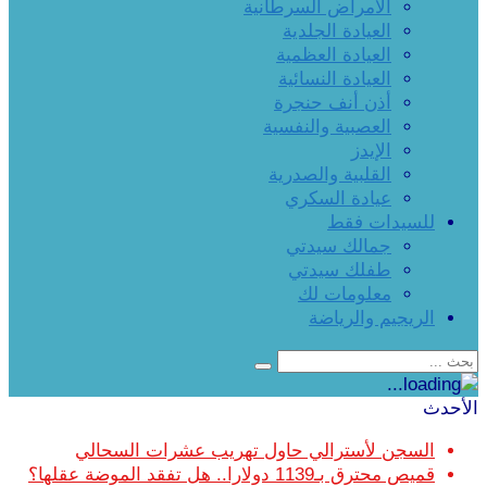
الأمراض السرطانية
العيادة الجلدية
العيادة العظمية
العيادة النسائية
أذن أنف حنجرة
العصبية والنفسية
الإيدز
القلبية والصدرية
عيادة السكري
للسيدات فقط
جمالك سيدتي
طفلك سيدتي
معلومات لك
الريجيم والرياضة
الأحدث
السجن لأسترالي حاول تهريب عشرات السحالي
قميص محترق بـ1139 دولارا.. هل تفقد الموضة عقلها؟