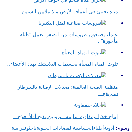
مياه تختبئ في أعماق الأرض منذ ملايين السنين
علماء يصنعون فيروسات من الصفر لتعمل "قاتلة
مأجورة"…
تلوث المياه المعبأة بجسيمات البلاستيك يهدد الأعضاء…
منظمة الصحة العالمية: معدلات الإصابة بالسرطان
سترتفع…
إنتاج خلايا ليمفاوية سليمة.. بروتين يفتح أملاً لعلاج…
وسوم:
أدوية
أطباء
الحساسية
المضادات الحيوية
باحثون
دراسة