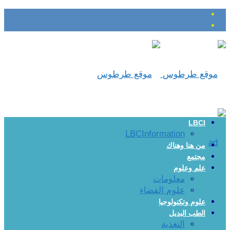
LBCI
LBCInformation
من هنا وهناك
مجتمع
علم وعلوم
معلومات
علوم الفضاء
علوم وتكنولوجيا
الطب البديل
التغذية