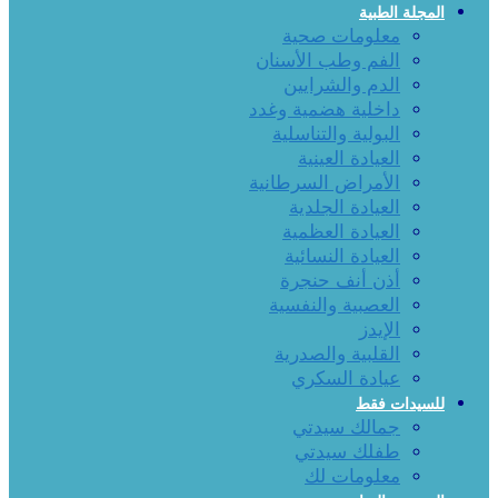
المجلة الطبية
معلومات صحية
الفم وطب الأسنان
الدم والشرايين
داخلية هضمية وغدد
البولية والتناسلية
العيادة العينية
الأمراض السرطانية
العيادة الجلدية
العيادة العظمية
العيادة النسائية
أذن أنف حنجرة
العصبية والنفسية
الإيدز
القلبية والصدرية
عيادة السكري
للسيدات فقط
جمالك سيدتي
طفلك سيدتي
معلومات لك