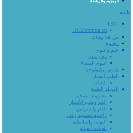
الريجيم والرياضة
قائمة
LBCI
LBCInformation
من هنا وهناك
مجتمع
علم وعلوم
معلومات
علوم الفضاء
علوم وتكنولوجيا
الطب البديل
التغذية
المجلة الطبية
معلومات صحية
الفم وطب الأسنان
الدم والشرايين
داخلية هضمية وغدد
البولية والتناسلية
العيادة العينية