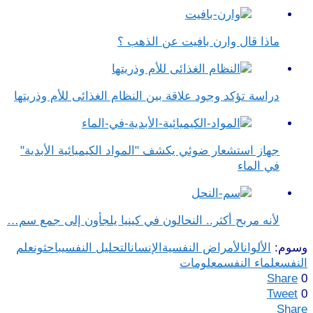
ماذا قال وارن بافيت عن الذهب ؟
دراسة تؤكد وجود علاقة بين النظام الغذائى للأم وذريتها
جهاز استشعار ضوئي يكشف "المواد الكيميائية الأبدية"
في الماء
لأنه مربح أكثر.. النحالون في كينيا يلجأون إلى جمع سم…
وسوم:
الألوان
الأمراض النفسية
الإنسان
التحليل النفسي
باحثون
علم
النفس
علماء النفس
معلومات
Share
0
Tweet
0
Share