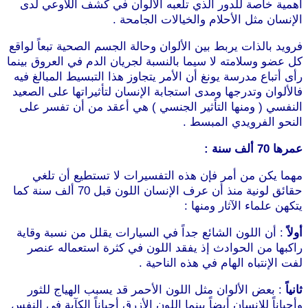
أهمية خاصة للدور الذي تلعبه الألوان في كشف اللاوعي لدى
الإنسان مثل الأحلام والخيالات الجامحة .
فرويد بالذات يربط بين الألوان وحالة الجسم الصحية تبعاً لواقع
كل عضو وسلامته لا سيما بالنسبة لجريان الدم في العروق بينما
رأى أتباع مدرسة يونغ أن الأمر يتجاوز هذا التبسيط المبالغ فيه
فالألوان وتدرجها ومدى استجابة الإنسان لتأثيراتها على الصعيد
النفسي ( ومنها التأثير الجنسي ) هي أعقد من أن تفسر على
النحو الفرويدي المبسط .
عمرها 70 ألف سنة :
مهما يكن من أمر فإن هذه التفسيرات لا تستطيع أن تلغي
حقائق لونية منذ أن عرف الإنسان اللون قبل 70 ألف سنة كما
يتكهن علماء الآثار ومنها :
أولاً
: أن اللون الشائع جداً في السيارات يقلل من نسبة وقاية
راكبها من الحوادث إذ يفقد اللون في كثرة استعماله عنصر
لفت الإنتباه الهام في هذه الناحية .
ثانياً
: بعض الألوان مثل اللون الأحمر قد يسبب الهياج للثور
وأحياناً للإنسان أيضاً بينما اللون الأزرق أحياناً الكآبة في النفس