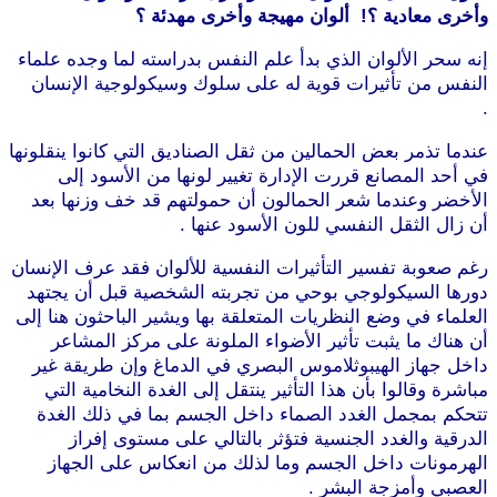
وأخرى معادية ؟! ألوان مهيجة وأخرى مهدئة ؟
إنه سحر الألوان الذي بدأ علم النفس بدراسته لما وجده علماء
النفس من تأثيرات قوية له على سلوك وسيكولوجية الإنسان
.
موقع طرطوس
عندما تذمر بعض الحمالين من ثقل الصناديق التي كانوا ينقلونها
في أحد المصانع قررت الإدارة تغيير لونها من الأسود إلى
الأخضر وعندما شعر الحمالون أن حمولتهم قد خف وزنها بعد
أن زال الثقل النفسي للون الأسود عنها .
موقع طرطوس
رغم صعوبة تفسير التأثيرات النفسية للألوان فقد عرف الإنسان
دورها السيكولوجي بوحي من تجربته الشخصية قبل أن يجتهد
العلماء في وضع النظريات المتعلقة بها ويشير الباحثون هنا إلى
أن هناك ما يثبت تأثير الأضواء الملونة على مركز المشاعر
داخل جهاز الهيبوثلاموس البصري في الدماغ وإن طريقة غير
مباشرة وقالوا بأن هذا التأثير ينتقل إلى الغدة النخامية التي
تتحكم بمجمل الغدد الصماء داخل الجسم بما في ذلك الغدة
الدرقية والغدد الجنسية فتؤثر بالتالي على مستوى إفراز
الهرمونات داخل الجسم وما لذلك من انعكاس على الجهاز
العصبي وأمزجة البشر .
موقع طرطوس