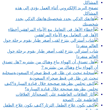
تصفح البريد الإلكتروني أثناء العمل يؤدي إلى هذه
المشاكل
هاتفك الذكي يحدد
شخصيتك
أخطاء
الأهل فى التعامل مع الأبناء المراهقين
شاب أسترالي ينتزع لقب أصغر طيار يقوم برحلة حول
العالم منفردا
هل تصدق
أن الهواء يباع وهناك من يشتريه ?
سحلية
تبحث عن ظل في قيظ صحراء السعودية
كيف
تجلس بطريقة صحيحة خلال قيادة السيارة؟
أثار العلاقات
العاطفية على الصحة
كيف يكون علاج الطفل