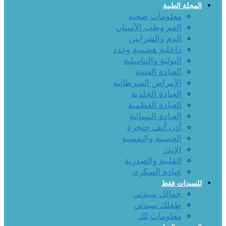
المجلة الطبية
معلومات صحية
الفم وطب الأسنان
الدم والشرايين
داخلية هضمية وغدد
البولية والتناسلية
العيادة العينية
الأمراض السرطانية
العيادة الجلدية
العيادة العظمية
العيادة النسائية
أذن أنف حنجرة
العصبية والنفسية
الإيدز
القلبية والصدرية
عيادة السكري
للسيدات فقط
جمالك سيدتي
طفلك سيدتي
معلومات لك