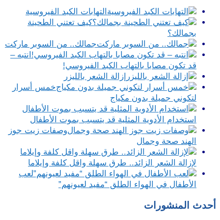
التهابات الكبد الفيروسية
كيف تعتني الطحينة
بجمالك؟
جمالك.. من السوبر ماركت
انتبه –
قد تكون مصابا بالتهاب الكبد الفيروسي!
إزالة الشعر بالليزر
خمس أسرار
لتكوني جميلة بدون مكياج
استخدام الأدوية المثلية قد يتسبب بموت الأطفال
وصفات زيت جوز
الهند صحة وجمال
لإزالة الشعر الزائد.. طرق سهلة واقل كلفة وإيلاما
لعب
الأطفال في الهواء الطلق “مفيد لعيونهم”
أحدث المنشورات