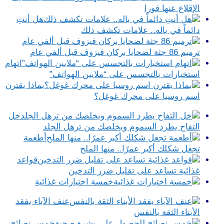
الإقلاع عنها فورا
هل أنتِ
دائماً في باله.. علامات تكشف ذلك
ترميم 86 جثة لضحايا بركان فيزوف قبل ألفي عام
اتهام
استخبارات بالتجسس على “ملايين الهواتف”
بماذا يقترن
اسم روسيا على محرك غوغل؟
خل
التفاح يطرد السموم ويخلصك من ترهل الجلد
أطعمة
تجعل شكلك أكبر عمرًا.. منها الملح
قواعد
غذائية تساعد على تقليل ضرر التدخين
خمسة اختيارات غذائية
عنف الآباء يفقد
الأبناء الثقة بالنفس
خمس نصائح