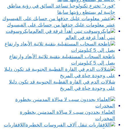
“فورد” تخترع تكنولوجيا تساعد السائق في رؤية مناطق
جانبية لم يستطع رؤيتها سابقا
عشر معلومات عليك حذفها من حسابك على الفيسبوك
مايكروسوفت
تبني أهدأ غرفة في العالم
ناطحة السحاب المستقبلية بتقنية ثلاثية الأبعاد وارتفاع
يصل إلى 5 كيلومترات
شلالات الدم في القارة القطبية الجنوبية قد تكون دليلا
على وجودة حياة في المريخ
العلماء يحددون سبب لا مبالاة المدمنين بخطورة
المخدرات
اللافقاريات