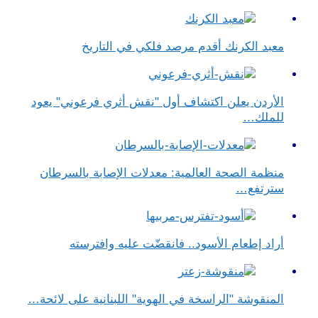
معبد الكرنك أقدم مرصد فلكي في التاريخ
الأردن يعلن اكتشاف أول "نقش أثري فرعوني" يعود
للملك…
منظمة الصحة العالمية: معدلات الإصابة بالسرطان
سترتفع…
أراد إطعام الأسود.. فانقضّت عليه وافترسته
المنقوشة "الراسخة في الهوية" اللبنانية على لائحة…