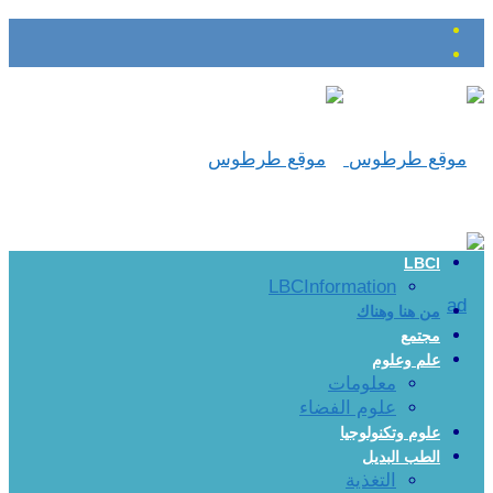
LBCI
LBCInformation
من هنا وهناك
مجتمع
علم وعلوم
معلومات
علوم الفضاء
علوم وتكنولوجيا
الطب البديل
التغذية