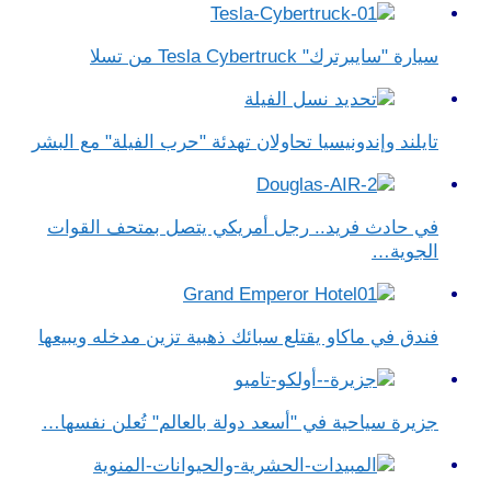
سيارة "سايبرترك" Tesla Cybertruck من تسلا
تايلند وإندونيسيا تحاولان تهدئة "حرب الفيلة" مع البشر
في حادث فريد.. رجل أمريكي يتصل بمتحف القوات
الجوية…
فندق في ماكاو يقتلع سبائك ذهبية تزين مدخله ويبيعها
جزيرة سياحية في "أسعد دولة بالعالم" تُعلن نفسها…