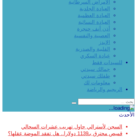
الأمراض السرطانية
العيادة الجلدية
العيادة العظمية
العيادة النسائية
أذن أنف حنجرة
العصبية والنفسية
الإيدز
القلبية والصدرية
عيادة السكري
للسيدات فقط
جمالك سيدتي
طفلك سيدتي
معلومات لك
الريجيم والرياضة
الأحدث
السجن لأسترالي حاول تهريب عشرات السحالي
قميص محترق بـ1139 دولارا.. هل تفقد الموضة عقلها؟