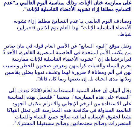
على ممارسة ختان الإناث، وذلك بمناسبة اليوم العالمي بـ”عدم
التسامح مطلقا إزاء تشويه الأعضاء التناسلية للإناث”.
ويصادف اليوم العالمي بـ”عدم التسامح مطلقا إزاء تشويه
الأعضاء التناسلية للإناث” لهذا العام يوم الاثنين 6 فبراير/
شباط.
موقع طرطوس
ونقل موقع “اليوم السابع” عن الأمين العام قوله في بيان صادر
من مكتب الأمم المتحدة في العاصمة المصرية القاهرة، الأحد 5
فبراير/شباط، إن ” تشويه الأعضاء التناسلية للإناث ممارسة
تحرم النساء والفتيات كرامتهن وتعرض صحتهن للخطر وتتسبب
لهن في ألم ومعاناة لا ضرورة لهما وتخلف ندوبا يضلن يقاسين
ويلاتها مدى الحياة بل إن بعضها ربما كان قاتلا”.
موقع طرطوس
وقال البيان إن خطة التنمية المستدامة لعام 2030 تهدف إلى
“القضاء على هذه الممارسة”، مضيفا ” فلنعمل بهذه المناسبة
على الاستفادة من الزخم الإيجابي والالتزام بتكثيف الجهود
العالمية المبذولة في مكافحة هذه الممارسة التي تمثل انتهاكا
بشعا لحقوق الإنسان، لما فيه صالح جميع النساء والفتيات
المتضررات وصالح مجتمعاتهن وصالح مستقبلنا المشترك”.
موقع
طرطوس