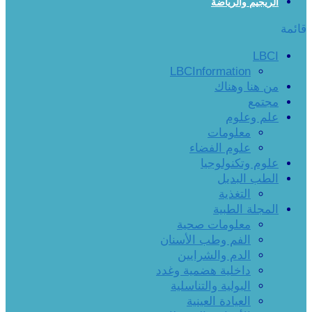
الريجيم والرياضة
قائمة
LBCI
LBCInformation
من هنا وهناك
مجتمع
علم وعلوم
معلومات
علوم الفضاء
علوم وتكنولوجيا
الطب البديل
التغذية
المجلة الطبية
معلومات صحية
الفم وطب الأسنان
الدم والشرايين
داخلية هضمية وغدد
البولية والتناسلية
العيادة العينية