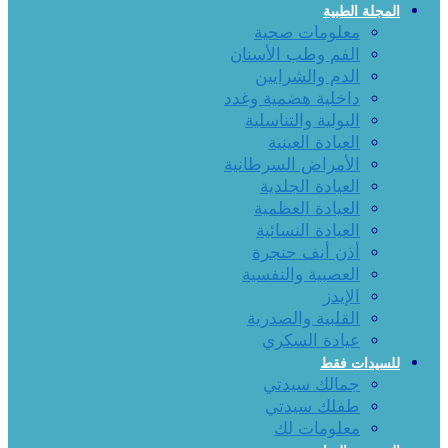
المجلة الطبية
معلومات صحية
الفم وطب الأسنان
الدم والشرايين
داخلية هضمية وغدد
البولية والتناسلية
العيادة العينية
الأمراض السرطانية
العيادة الجلدية
العيادة العظمية
العيادة النسائية
أذن أنف حنجرة
العصبية والنفسية
الإيدز
القلبية والصدرية
عيادة السكري
للسيدات فقط
جمالك سيدتي
طفلك سيدتي
معلومات لك