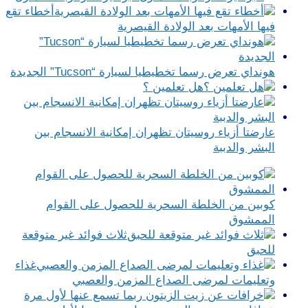
أخطاء تقع
فيها الأمهات بعد الولادة القيصرية
هونداي تعرض رسما تخطيطيا لسيارة “Tucson” الجديدة
هل تعلمين ؟
عارضتا أزياء روسيتان تظهران إمكانية الانسجام بين
البشر والدببة
كوبين من الخلطة السحرية للحصول على القوام
الممشوق
ثلاث فوائد غير متوقعة
للحبق
غذاء
وتعليمات لمرضى الصداع المزمن والعصبي