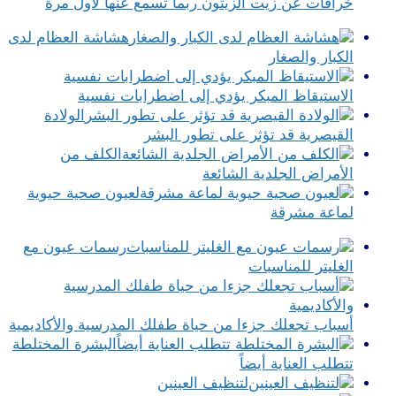
خرافات عن زيت الزيتون ربما تسمع عنها لأول مرة
هشاشة العظام لدى
الكبار والصغار
الاستيقاظ المبكر يؤدي إلى اضطرابات نفسية
الولادة
القيصرية قد تؤثر على تطور البشر
الكلف من
الأمراض الجلدية الشائعة
لعيون صحية حيوية
لماعة مشرقة
رسمات عيون مع
الغليتر للمناسبات
أسباب تجعلك جزءا من حياة طفلك المدرسية والأكاديمية
البشرة المختلطة
تتطلب العناية أيضاً
لتنظيف العينين