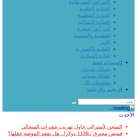
الأمراض السرطانية
العيادة الجلدية
العيادة العظمية
العيادة النسائية
أذن أنف حنجرة
العصبية والنفسية
الإيدز
القلبية والصدرية
عيادة السكري
للسيدات فقط
جمالك سيدتي
طفلك سيدتي
معلومات لك
الريجيم والرياضة
الأحدث
السجن لأسترالي حاول تهريب عشرات السحالي
قميص محترق بـ1139 دولارا.. هل تفقد الموضة عقلها؟