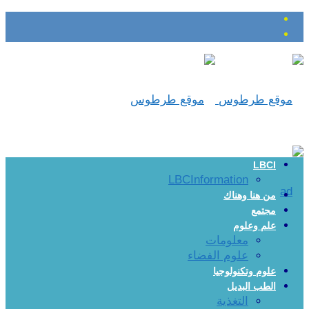
LBCI
LBCInformation
من هنا وهناك
مجتمع
علم وعلوم
معلومات
علوم الفضاء
علوم وتكنولوجيا
الطب البديل
التغذية