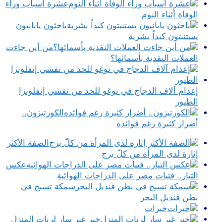
عشرة أسباب وراء
الوفاة أثناء النوم
باحثون يابانيون
يستنبتون كبداً بشرية
من أين جاءت
العملات النقدية بأسمائها؟
إعدام آلاف الدجاج في توغو للحد من تفشي إنفلونزا
الطيور
الكورتيزون..
أضرار كثيرة رغم فوائده
الصفة الأكثر
إثارة لدى المرأة من كلّ برج
عكس
التيار.. فتيات مصر على الدراجات الهوائية
سمكة تسبح في
بطن قنديل البحر
خبرات
خبر غير سار لربات المنزل