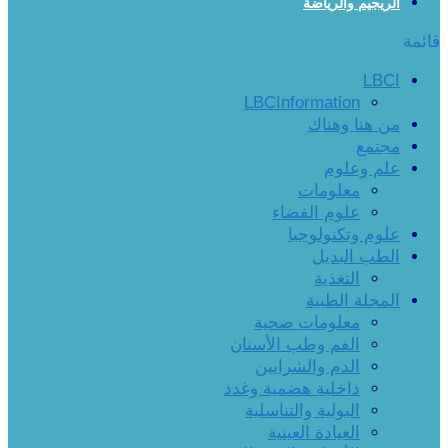
الريجيم والرياضة
قائمة
LBCI
LBCInformation
من هنا وهناك
مجتمع
علم وعلوم
معلومات
علوم الفضاء
علوم وتكنولوجيا
الطب البديل
التغذية
المجلة الطبية
معلومات صحية
الفم وطب الأسنان
الدم والشرايين
داخلية هضمية وغدد
البولية والتناسلية
العيادة العينية