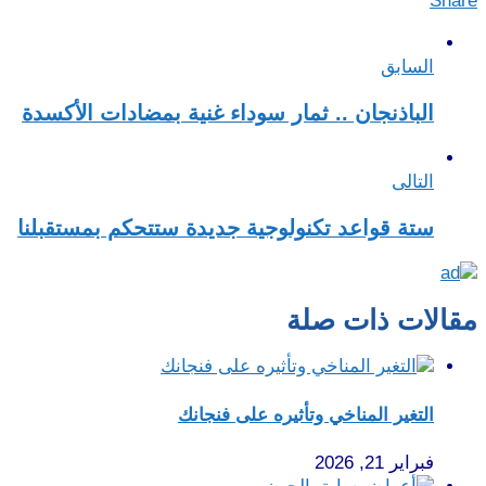
Share
السابق
الباذنجان .. ثمار سوداء غنية بمضادات الأكسدة
التالى
ستة قواعد تكنولوجية جديدة ستتحكم بمستقبلنا
مقالات ذات صلة
التغير المناخي وتأثيره على فنجانك
فبراير 21, 2026