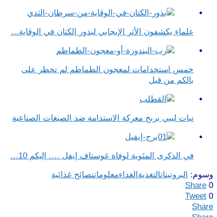
علماء يكشفون الأثر الإيجابي لبذور الكتان في الوقاية…
خمس استخدامات لمعجون الطماطم لم تخطر على
بالكم من قبل
نبات ليبي يربح معركة الاستدامة ضد الصبغات الصناعية
في الذكرى المئوية لوفاة غوستاف إيفل …. إليكم 10…
وسوم:
البروتينات
التغذية
الغذاء
معلومات
نصائح غذائية
Share
0
Tweet
0
Share