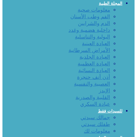
المجلة الطبية
معلومات صحية
الفم وطب الأسنان
الدم والشرايين
داخلية هضمية وغدد
البولية والتناسلية
العيادة العينية
الأمراض السرطانية
العيادة الجلدية
العيادة العظمية
العيادة النسائية
أذن أنف حنجرة
العصبية والنفسية
الإيدز
القلبية والصدرية
عيادة السكري
للسيدات فقط
جمالك سيدتي
طفلك سيدتي
معلومات لك