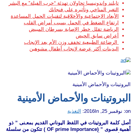
تايلند وإندونيسيا تحاولان تهدئة “حرب الفيلة” مع البشر
التغير المناخي وتأثيره على فنجانك
الأبعاد الاجتماعية والأخلاقية لتقنيات الحمل المساعدة
ارتفاع الضغط في الحمل يسبب أمراض القلب
الرياضة تقلل خطر الإصابة بسرطان المبيض
أعراض سابق الحيض
الرضاعة الطبيعية تخفف وزن الأم بعد الإنجاب
البدينات أكثر عرضة لإنجاب أطفال مشوهين
البروتينات والأحماض الأمينية
البروتينات والأحماض الأمينية
on:
نوفمبر 25, 2016
In:
التغذية
أصل كلمة البروتينات في اللفظ اليوناني القديم بمعـنى ” ذو
أهمية قصوى ” (OF prime Importance ) تتكون من سلسلة