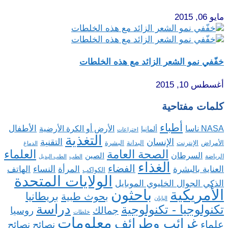
مايو 06, 2015
خفّفي نمو الشعر الزائد مع هذه الخلطات
أغسطس 10, 2015
كلمات مفتاحية
أطباء
الأطفال
NASA ناسا
الأرض أو الكرة الأرضية
ألمانيا
اختراعات
التغذية
الإنسان
التقنية
الإنترنت
البدانة
البشرة
الأمراض
الدماغ
الصحة العامة
العلماء
السرطان
الصين
الرياضة
الطب
الطب البديل
الغذاء
الفضاء
النساء
العناية بالبشرة
المرأة
الهاتف
الكواكب
الولايات المتحدة
الذكي الجوال الخليوي الموبايل
باحثون
الأمريكية
بريطانيا
بحوث طبية
اليابان
دراسة
تكنولوجيا - تكنولوجية
روسيا
جمالك
خلطات
معلومات
غرائب وطرائف
علماء
نصائح
نصائح