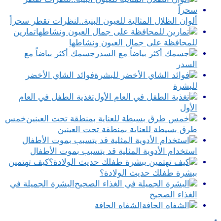
ألوان الظلال المثالية للعيون البنية..لنظرات تقطر سحراً
تمارين
للمحافظة على جمال العيون ونشاطها
جسمك أكثر بياضاً مع
السدر
فوائد الشاي الأخضر
للبشرة
تغذية الطفل في العام
الأول
خمس
طرق بسيطة للعناية بمنطقة تحت العينين
استخدام الأدوية المثلية قد يتسبب بموت الأطفال
كيف تهتمين
ببشرة طفلك حديث الولادة؟
البشرة الجميلة في
الغذاء الصحيح
الشفاه الجافة