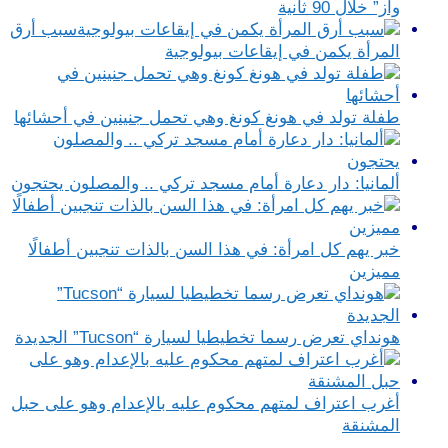
واز” خلال 90 ثانية
سبب أرق
المرأة يكمن في إيقاعات بيولوجية
طفلة تولد في هونغ كونغ وهي تحمل جنينين في أحشائها
ألمانيا: دار دعارة أمام مسجد تركي .. والمصلون يحتجون
خبر يهم كل امرأة: في هذا السن بالذات تنجبين أطفالًا
مميزين
هونداي تعرض رسما تخطيطيا لسيارة “Tucson” الجديدة
أغرب اعتراف لمتهم محكوم عليه بالإعدام وهو على حبل
المشنقة