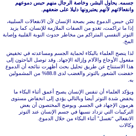
جسمه. يحاول البشر، وخاصة الرجال منهم حبس دموعهم
وانفعالاتهم لأنهم يعتبرونها دليلا على ضعفهم.
لكن حبس الدموع يضر بصحة الإنسان لأن الانفعالات السلبية،
إذا ما تراكمت، تغدو من الصفات الملازمة للإنسان، كما يزيد
التوتر النفسي المتراكم من مخاطر حدوث النوبة القلبية وإصابة
المخ.
موقع طرطوس
لذا ينصح العلماء بالبكاء لحماية الجسم ومساعدته في تخفيض
مفعول الأوجاع والآلام وإزالة الإجهاد. وقد توصل الباحثون إلى
هذا الاستنتاج عن طريق تحليل بحث أظهرت نتائجه أن الدموع
خفضت الشعور بالتوتر والغضب لدى 88.8% من المشمولين
به.
موقع طرطوس
ويؤكد العلماء أن تنفس الإنسان يصبح أعمق أثناء البكاء ما
يخفض شدة التوتر أيضا وبالتالي يؤدي إلى انخفاض مستوى
هرمون الإجهاد في الجسم. ويوضح المختصون أن بعض
التركيبات التي تزداد نسبها في جسم الإنسان عند التوتر
الانفعالي “تغسل” أثناء البكاء من خلال الدموع.
موقع طرطوس
وكالات