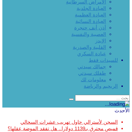
الأمراض السرطانية
العيادة الجلدية
العيادة العظمية
العيادة النسائية
أذن أنف حنجرة
العصبية والنفسية
الإيدز
القلبية والصدرية
عيادة السكري
للسيدات فقط
جمالك سيدتي
طفلك سيدتي
معلومات لك
الريجيم والرياضة
الأحدث
السجن لأسترالي حاول تهريب عشرات السحالي
قميص محترق بـ1139 دولارا.. هل تفقد الموضة عقلها؟