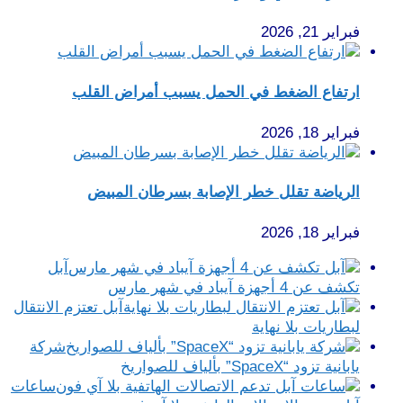
فبراير 21, 2026
ارتفاع الضغط في الحمل يسبب أمراض القلب
فبراير 18, 2026
الرياضة تقلل خطر الإصابة بسرطان المبيض
فبراير 18, 2026
آبل
تكشف عن 4 أجهزة آيباد في شهر مارس
آبل تعتزم الانتقال
لبطاريات بلا نهاية
شركة
يابانية تزود “SpaceX” بألياف للصواريخ
ساعات