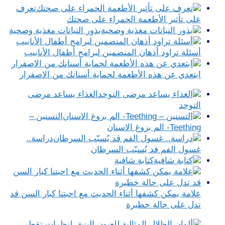
تعرف
على تأثير الأطعمة الحمراء على صحتك
بذور النباتات مغذية وصحية
أسئلة تراود أذهان المنضمين لبرامج أطفال الأنابيب
ابتعدي عن هذه الأطعمة لحماية أسنانك من الاصفرار
الغذاء يساعد مرضى
التوحد
التسنين –
Teething- الم بزوغ الاسنان
دراسة..
غسول الفم قد يُسبّب السرطان
كتابة شافية
علامة يمكن كشفها أثناء الحديث مع احبتنا كبار السن قد
تدل على حالة خطيرة