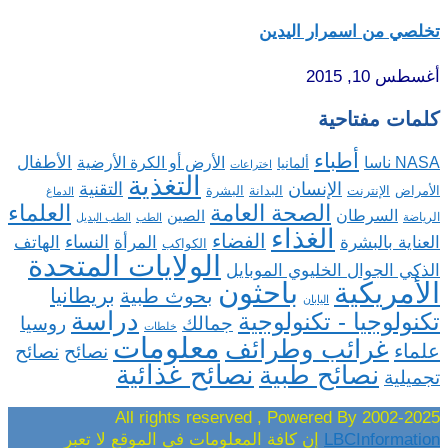
تخلصي من اسمرار اليدين
أغسطس 10, 2015
كلمات مفتاحية
أطباء
الأطفال
NASA ناسا
الأرض أو الكرة الأرضية
ألمانيا
اختراعات
التغذية
الإنسان
التقنية
الإنترنت
البدانة
البشرة
الأمراض
الدماغ
الصحة العامة
العلماء
السرطان
الصين
الرياضة
الطب
الطب البديل
الغذاء
الفضاء
النساء
العناية بالبشرة
المرأة
الهاتف
الكواكب
الولايات المتحدة
الذكي الجوال الخليوي الموبايل
باحثون
الأمريكية
بريطانيا
بحوث طبية
اليابان
دراسة
تكنولوجيا - تكنولوجية
روسيا
جمالك
خلطات
معلومات
غرائب وطرائف
علماء
نصائح
نصائح
نصائح غذائية
نصائح طبية
تجميلية
2002-2025 All rights reserved , Powered By
LBCInformation
إن كافة المعلومات في الموقع لا تعبر