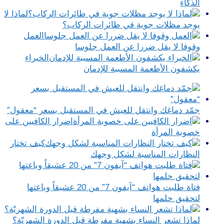
الذكاء
لماذا لا
يوجد مظلات جوية في طائرات الركاب؟
العمل
وقوفا لا يقل ضررا عن العمل جلوسا
الخبراء
يكشفون الأطعمة المسببة للإدمان
جمّد دماغك وانتقل للعيش في المستقبل بسعر “معقول”
اضرار الكافيين على
خصوبة المرأة
كيف تختار
النظارات المناسبة لشكل وجهك
فتاة طلبت هواتف “آيفون 7” من 20 عشيقاً وباعتها
لتحقيق حلمها
لماذا تشعر النساء بشهية مفرطة قبل الدورة الشهريّة؟