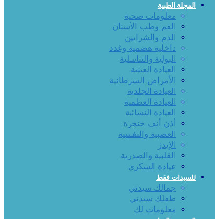
المجلة الطبية
معلومات صحية
الفم وطب الأسنان
الدم والشرايين
داخلية هضمية وغدد
البولية والتناسلية
العيادة العينية
الأمراض السرطانية
العيادة الجلدية
العيادة العظمية
العيادة النسائية
أذن أنف حنجرة
العصبية والنفسية
الإيدز
القلبية والصدرية
عيادة السكري
للسيدات فقط
جمالك سيدتي
طفلك سيدتي
معلومات لك