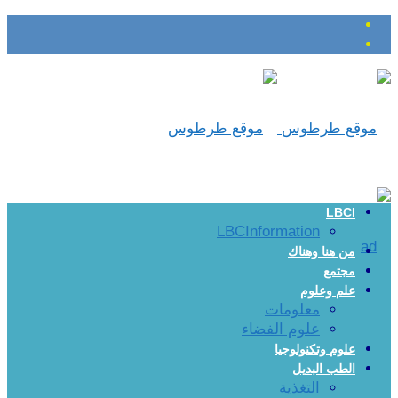
LBCI
LBCInformation
من هنا وهناك
مجتمع
علم وعلوم
معلومات
علوم الفضاء
علوم وتكنولوجيا
الطب البديل
التغذية