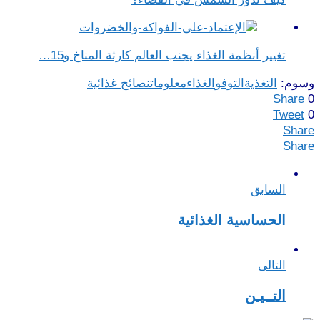
تغيير أنظمة الغذاء يجنب العالم كارثة المناخ و15…
وسوم:
التغذية
التوفو
الغذاء
معلومات
نصائح غذائية
Share
0
Tweet
0
Share
Share
السابق
الحساسية الغذائية
التالى
التــيـن