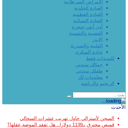
الأمراض السرطانية
العيادة الجلدية
العيادة العظمية
العيادة النسائية
أذن أنف حنجرة
العصبية والنفسية
الإيدز
القلبية والصدرية
عيادة السكري
للسيدات فقط
جمالك سيدتي
طفلك سيدتي
معلومات لك
الريجيم والرياضة
الأحدث
السجن لأسترالي حاول تهريب عشرات السحالي
قميص محترق بـ1139 دولارا.. هل تفقد الموضة عقلها؟