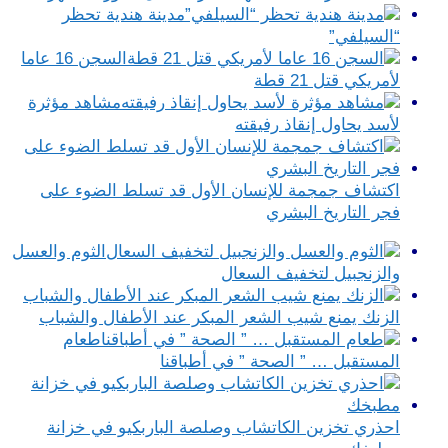
مدينة هندية تحظر
“السيلفي”
السجن 16 عاما
لأمريكي قتل 21 قطة
مشاهد مؤثرة
لأسد يحاول إنقاذ رفيقته
اكتشاف جمجمة للإنسان الأول قد تسلط الضوء على
فجر التاريخ البشري
الثوم والعسل
والزنجبيل لتخفيف السعال
الزنك يمنع شيب الشعر المبكر عند الأطفال والشباب
طعام
المستقبل … ” الصحة ” في أطباقنا
احذري تخزين الكاتشاب وصلصة الباربكيو في خزانة