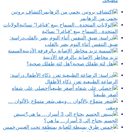
مطبخك
اكتشاف بروتين
يحمي من الزهايمر
الولايات
المتحدة…السماح ببيع “فياغرا” نسائية
دراسة:
ضيق التنفس أثناء النوم يضر بالقلب
السمنة
تزيد مخاطر الإصابة بـالرفرفة الأذينية
هل لثة طفلك صحية؟
دراسة:
الرضاعة الطبيعية تعزز ذكاء الأطفال
احصلي على شفاه
أصغر طبيعياً
شعر متموِّج بالألوان …
ويبقى
تبييض
الجسم يحتاج إلى 3 أسرار… ما هي؟
خمس