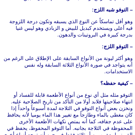
– التوفو شبه اللزج:
وهو أقل تماسكاً عن النوع الذي يسبقه وتكون درجة اللزوجة
فيه أعلى ويستخدم كبديل للبيض و الزبادي وهو ليس غنيا
بدرجة كبيرة في البروتينات والدهون.
– التوفو اللزج:
وهو أكثر ليونة من الأنواع السابقة على الإطلاق على الرغم من
أنه يتواجد في صورة الأنواع الثلاثة السابقة وله نفس
الاستخدامات.
موقع طرطوس
– كيفية حفظه؟
التوفو مثله مثل أي نوع من أنواع الأطعمة قابلة للفساد أو
انتهاء صلاحيتها فلابد أولا من التأكد من تاريخ الصلاحية عليه.
ونخزن بعض أنواع التوفو في الثلاجة لمدة أسبوعاً واحداً إذا
كان مغطى بالماء وطازجاً مع تغيير هذا الماء يوميا لأنه يحافظ
على عدم جفافه، كما أنه يمتص نكهات الأطعمة الأخرى
المحفوظة في الثلاجة بجانبه. أما التوفو المحفوظ، يحفظ في
الفريزر لمدة يومين أو ثلاثة فقط في حين أنه توجد أنواع أخرى