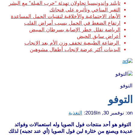
تايلند وإندونيسيا تحاولان تهدئة “حرب الفيلة” مع البشر
التغير المناخي وتأثيره على فنجانك
الأبعاد الاجتماعية والأخلاقية لتقنيات الحمل المساعدة
ارتفاع الضغط في الحمل يسبب أمراض القلب
الرياضة تقلل خطر الإصابة بسرطان المبيض
أعراض سابق الحيض
الرضاعة الطبيعية تخفف وزن الأم بعد الإنجاب
البدينات أكثر عرضة لإنجاب أطفال مشوهين
التوفو
التوفو
on:
نوفمبر 30, 2016
In:
التغذية
التوفو هو أحد منتجات فول الصويا وله استعمالات وفوائد
عديدة ويصنع من خثارة لبن فول الصويا (أي عند تجبنه) لذلك