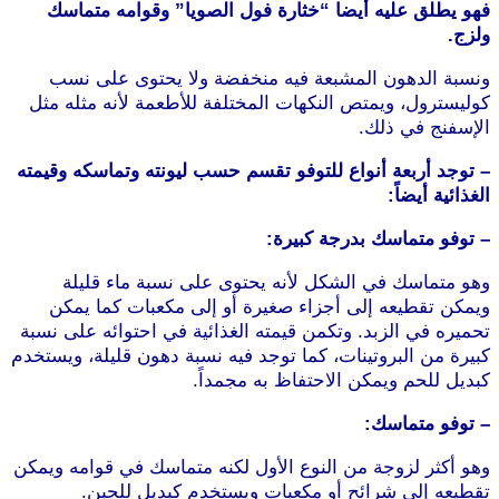
فهو يطلق عليه أيضا “خثارة فول الصويا” وقوامه متماسك
ولزج.
ونسبة الدهون المشبعة فيه منخفضة ولا يحتوى على نسب
كوليسترول، ويمتص النكهات المختلفة للأطعمة لأنه مثله مثل
الإسفنج في ذلك.
موقع طرطوس
– توجد أربعة أنواع للتوفو تقسم حسب ليونته وتماسكه وقيمته
الغذائية أيضاً:
– توفو متماسك بدرجة كبيرة:
وهو متماسك في الشكل لأنه يحتوى على نسبة ماء قليلة
ويمكن تقطيعه إلى أجزاء صغيرة أو إلى مكعبات كما يمكن
تحميره في الزبد. وتكمن قيمته الغذائية في احتوائه على نسبة
كبيرة من البروتينات، كما توجد فيه نسبة دهون قليلة، ويستخدم
كبديل للحم ويمكن الاحتفاظ به مجمداً.
موقع طرطوس
– توفو متماسك:
وهو أكثر لزوجة من النوع الأول لكنه متماسك في قوامه ويمكن
تقطيعه إلى شرائح أو مكعبات ويستخدم كبديل للجبن.