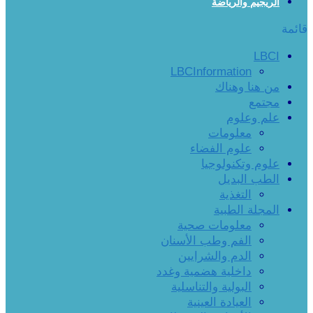
الريجيم والرياضة
قائمة
LBCI
LBCInformation
من هنا وهناك
مجتمع
علم وعلوم
معلومات
علوم الفضاء
علوم وتكنولوجيا
الطب البديل
التغذية
المجلة الطبية
معلومات صحية
الفم وطب الأسنان
الدم والشرايين
داخلية هضمية وغدد
البولية والتناسلية
العيادة العينية