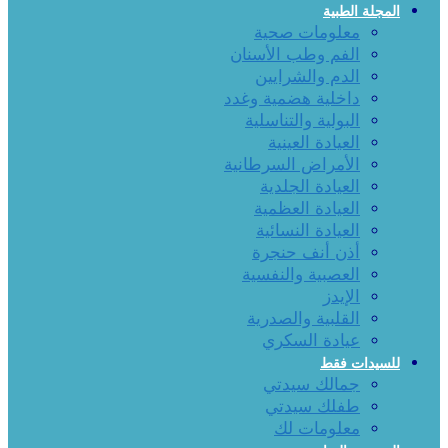
المجلة الطبية
معلومات صحية
الفم وطب الأسنان
الدم والشرايين
داخلية هضمية وغدد
البولية والتناسلية
العيادة العينية
الأمراض السرطانية
العيادة الجلدية
العيادة العظمية
العيادة النسائية
أذن أنف حنجرة
العصبية والنفسية
الإيدز
القلبية والصدرية
عيادة السكري
للسيدات فقط
جمالك سيدتي
طفلك سيدتي
معلومات لك