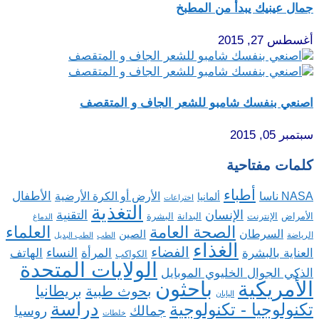
جمال عينيك يبدأ من المطبخ
أغسطس 27, 2015
اصنعي بنفسك شامبو للشعر الجاف و المتقصف
سبتمبر 05, 2015
كلمات مفتاحية
أطباء
الأطفال
NASA ناسا
الأرض أو الكرة الأرضية
ألمانيا
اختراعات
التغذية
الإنسان
التقنية
الإنترنت
البدانة
البشرة
الأمراض
الدماغ
الصحة العامة
العلماء
السرطان
الصين
الرياضة
الطب
الطب البديل
الغذاء
الفضاء
النساء
العناية بالبشرة
المرأة
الهاتف
الكواكب
الولايات المتحدة
الذكي الجوال الخليوي الموبايل
باحثون
الأمريكية
بريطانيا
بحوث طبية
اليابان
دراسة
تكنولوجيا - تكنولوجية
روسيا
جمالك
خلطات