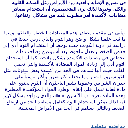
في تسريع الإصابة بالعديد من الأمراض مثل السكتة القلبية
والكلى وغيرها لذلك يرى المتخصصون أن استخدام مصادر
مضادات الأكسدة أمر مطلوب للحد من مشاكل ارتفاعها.
موقع
طرطوس
ويأتي في مقدمة مصادر هذه المضادات الخضار والفاكهة ومنها
ما ثبت علميا بشكل واضح وهو الثوم والذي درس حديثا في
دراسة في دولة الكويت حيث لوحظ أن استخدام الثوم أدى إلى
خفض الضغط بمعدل ملحوظ بعد أسبوعين وصاحب ذلك
انخفاض في مضادات الأكسدة بشكل ملاحظ كما أن استخدام
الثوم أدى إلى زيادة المواد المضادة للأكسدة والتي تحمي
القلب حيث أنها تساهم في الحد من أكسدة بعض مكونات مثل
الكولسترول الضار مما يجعله أكثر ضرراً وأكثر ترسباً على
جدران الشرايين وعموما يشير الباحثون أن الثوم يحتوي على
مادة فعالة تعمل على إيقاف وطرد المواد المؤكسدة الخطيرة
وهذه المادة تعرف ب الألسين allicin والذي يتواجد بشكل كبير
فيه لذلك يمكن استخدام الثوم كعامل مساعد للحد من ارتفاع
الضغط وبالتالي يساهم في الحد من الأمراض المختلفة.
موقع
طرطوس
مواضيع متعلقة