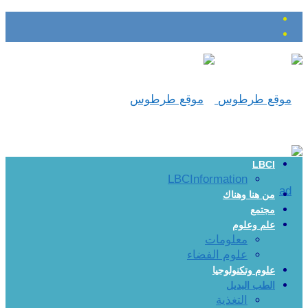
LBCI
LBCInformation
من هنا وهناك
مجتمع
علم وعلوم
معلومات
علوم الفضاء
علوم وتكنولوجيا
الطب البديل
التغذية