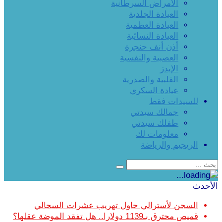
الأمراض السرطانية
العيادة الجلدية
العيادة العظمية
العيادة النسائية
أذن أنف حنجرة
العصبية والنفسية
الإيدز
القلبية والصدرية
عيادة السكري
للسيدات فقط
جمالك سيدتي
طفلك سيدتي
معلومات لك
الريجيم والرياضة
الأحدث
السجن لأسترالي حاول تهريب عشرات السحالي
قميص محترق بـ1139 دولارا.. هل تفقد الموضة عقلها؟