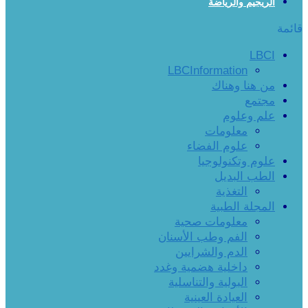
الريجيم والرياضة
قائمة
LBCI
LBCInformation
من هنا وهناك
مجتمع
علم وعلوم
معلومات
علوم الفضاء
علوم وتكنولوجيا
الطب البديل
التغذية
المجلة الطبية
معلومات صحية
الفم وطب الأسنان
الدم والشرايين
داخلية هضمية وغدد
البولية والتناسلية
العيادة العينية