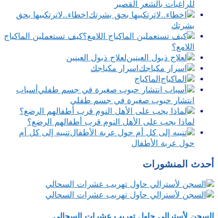
للراغبات بالشعر القصير
اخطاء..لاترتكبيها بحق
بشرتك
كيف تستعملين الماكياج
اللامع؟
لعلاج ذبول العينين
اسرار مكياجك
الماكياج
أسباب
انتشار حبوب صغيرة في جسم طفلي
لماذا يجب على الأهل النوم قرب أطفالهم الرضع؟
تنبيه إلى كل أم
حول عربة الأطفال
أحدث المنشورات
السجن لأسترالي حاول تهريب عشرات السحالي