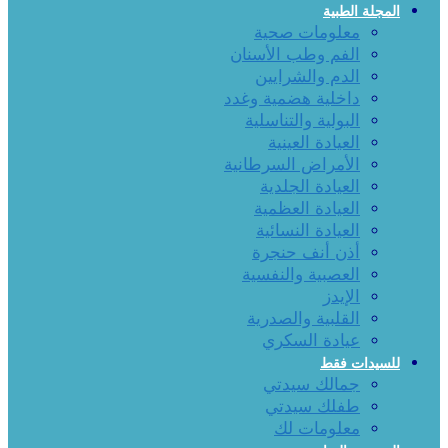
المجلة الطبية
معلومات صحية
الفم وطب الأسنان
الدم والشرايين
داخلية هضمية وغدد
البولية والتناسلية
العيادة العينية
الأمراض السرطانية
العيادة الجلدية
العيادة العظمية
العيادة النسائية
أذن أنف حنجرة
العصبية والنفسية
الإيدز
القلبية والصدرية
عيادة السكري
للسيدات فقط
جمالك سيدتي
طفلك سيدتي
معلومات لك