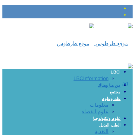
LBCI
LBCInformation
من هنا وهناك
مجتمع
علم وعلوم
معلومات
علوم الفضاء
علوم وتكنولوجيا
الطب البديل
التغذية