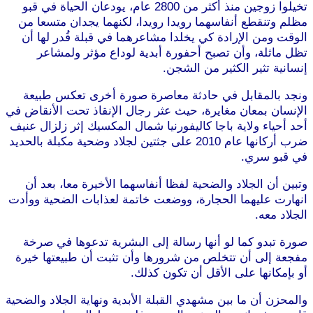
تخيلوا زوجين منذ أكثر من 2800 عام، يودعان الحياة في قبو
مظلم وتنقطع أنفاسهما رويدا رويدا، لكنهما يجدان متسعا من
الوقت ومن الإرادة كي يخلدا مشاعرهما في قبلة قُدر لها أن
تظل ماثلة، وأن تصبح أحفورة أبدية لوداع مؤثر ولمشاعر
إنسانية تثير الكثير من الشجن.
ونجد بالمقابل في حادثة معاصرة صورة أخرى تعكس طبيعة
الإنسان بمعان مغايرة، حيث عثر رجال الإنقاذ تحت الأنقاض في
أحد أحياء ولاية باجا كاليفورنيا شمال المكسيك إثر زلزال عنيف
ضرب أركانها عام 2010 على جثتين لجلاد وضحية مكبلة بالحديد
في قبو سري.
وتبين أن الجلاد والضحية لفظا أنفاسهما الأخيرة معا، بعد أن
انهارت عليهما الحجارة، ووضعت خاتمة لعذابات الضحية ووأدت
الجلاد معه.
صورة تبدو كما لو أنها رسالة إلى البشرية تدعوها في صرخة
مفجعة إلى أن تتخلص من شرورها وأن تثبت أن طبيعتها خيرة
أو بإمكانها على الأقل أن تكون كذلك.
والمحزن أن ما بين مشهدي القبلة الأبدية ونهاية الجلاد والضحية