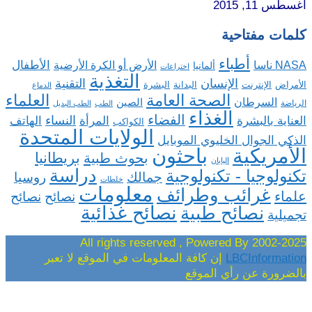
أغسطس 11, 2015
كلمات مفتاحية
أطباء
الأطفال
NASA ناسا
الأرض أو الكرة الأرضية
ألمانيا
اختراعات
التغذية
الإنسان
التقنية
الإنترنت
البدانة
البشرة
الأمراض
الدماغ
الصحة العامة
العلماء
السرطان
الصين
الرياضة
الطب
الطب البديل
الغذاء
الفضاء
النساء
العناية بالبشرة
المرأة
الهاتف
الكواكب
الولايات المتحدة
الذكي الجوال الخليوي الموبايل
باحثون
الأمريكية
بريطانيا
بحوث طبية
اليابان
دراسة
تكنولوجيا - تكنولوجية
روسيا
جمالك
خلطات
معلومات
غرائب وطرائف
علماء
نصائح
نصائح
نصائح غذائية
نصائح طبية
تجميلية
2002-2025 All rights reserved , Powered By
LBCInformation
إن كافة المعلومات في الموقع لا تعبر
بالضرورة عن رأي الموقع