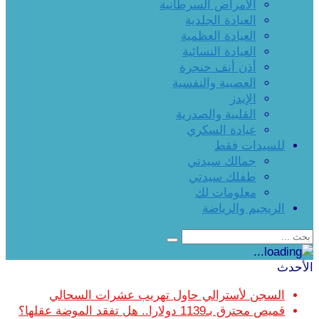
الأمراض السرطانية
العيادة الجلدية
العيادة العظمية
العيادة النسائية
أذن أنف حنجرة
العصبية والنفسية
الإيدز
القلبية والصدرية
عيادة السكري
للسيدات فقط
جمالك سيدتي
طفلك سيدتي
معلومات لك
الريجيم والرياضة
الأحدث
السجن لأسترالي حاول تهريب عشرات السحالي
قميص محترق بـ1139 دولارا.. هل تفقد الموضة عقلها؟