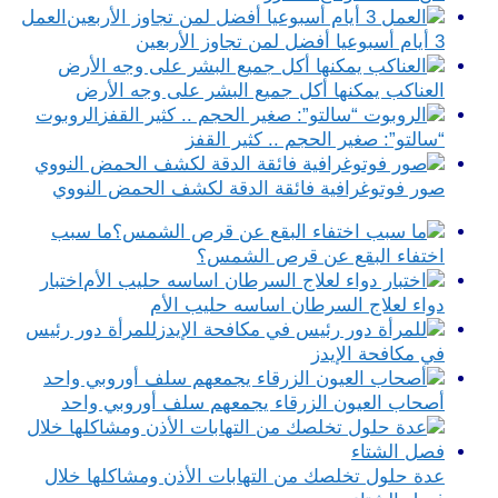
العمل
3 أيام أسبوعيا أفضل لمن تجاوز الأربعين
العناكب يمكنها أكل جميع البشر على وجه الأرض
الروبوت
“سالتو”: صغير الحجم .. كثير القفز
صور فوتوغرافية فائقة الدقة لكشف الحمض النووي
ما سبب
اختفاء البقع عن قرص الشمس؟
اختبار
دواء لعلاج السرطان اساسه حليب الأم
للمرأة دور رئيس
في مكافحة الإيدز
أصحاب العيون الزرقاء يجمعهم سلف أوروبي واحد
عدة حلول تخلصك من التهابات الأذن ومشاكلها خلال