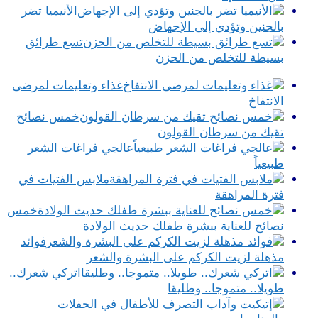
الأنيميا تضر
بالجنين وتؤدي إلى الإجهاض
تسع طرائق
بسيطة للتخلص من الحزن
غذاء وتعليمات لمرضى
الانتفاخ
خمس نصائح
تقيك من سرطان القولون
عالجي فراغات الشعر
طبيعياً
ملابس الفتيات في
فترة المراهقة
خمس
نصائح للعناية ببشرة طفلك حديث الولادة
فوائد
مذهلة لزيت الكركم على البشرة والشعر
اتركي شعرك..
طويلا.. متموجا.. وطليقا