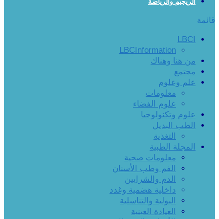
الريجيم والرياضة
قائمة
LBCI
LBCInformation
من هنا وهناك
مجتمع
علم وعلوم
معلومات
علوم الفضاء
علوم وتكنولوجيا
الطب البديل
التغذية
المجلة الطبية
معلومات صحية
الفم وطب الأسنان
الدم والشرايين
داخلية هضمية وغدد
البولية والتناسلية
العيادة العينية