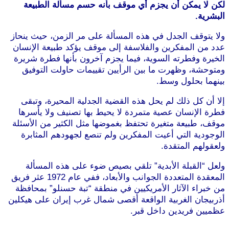
لكن لا يمكن أن يجزم أي موقف بأنه حسم مسألة الطبيعة
البشرية.
ولا يتوقف الجدل في هذه المسألة على مر الزمن، حيث ينحاز
عدد من المفكرين والفلاسفة إلى موقف يؤكد طبيعة الإنسان
الخيرة وفطرته السوية، فيما يجزم آخرون بأنها فطرة شريرة
ومتوحشة، وظهرت ما بين الرأيين تقييمات حاولت التوفيق
بينهما بحلول وسط.
إلا أن كل ذلك لم يحل هذه القضية الجدلية المحيرة، وتبقى
فطرة الإنسان عصية متمردة لا يحيط بها تصنيف ولا يأسرها
موقف، طبيعة متغيرة تحتفظ بغموضها مثل الكثير من الأسئلة
الوجودية التي أعيت المفكرين ولم تنصع لجهودهم المثابرة
ولعقولهم المتقدة.
ولعل “القبلة الأبدية” تلقي بصيص ضوء على هذه المسألة
المعقدة المتعددة الجوانب والأبعاد، ففي عام 1972 عثر فريق
من خبراء الآثار الأمريكيين في منطقة “تبة حسنلو” بمحافظة
أذربيجان الغربية الواقعة أقصى شمال غرب إيران على هيكلين
عظميين فريدين داخل قبر.