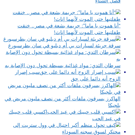
فصل الشتاء
“أنا هموت يا ماما”: جريمة بشعة في مصر.. خنقت
طفلتيها حتى الموت لأنهما إناث!
سرقة جريئة لسيارات بي أم دبليو في سان بطرسبورغ
سرطان الثدي: مواد غذائية بسيطة تحول دون الإصابة به
سبب إصرار
الزوج أنه دائما على حق
الهاكرز يسرقون ملفات أكثر من نصف مليون مريض في
بلجيكا
اكسبي قلب حبيبك
في عيد الحب