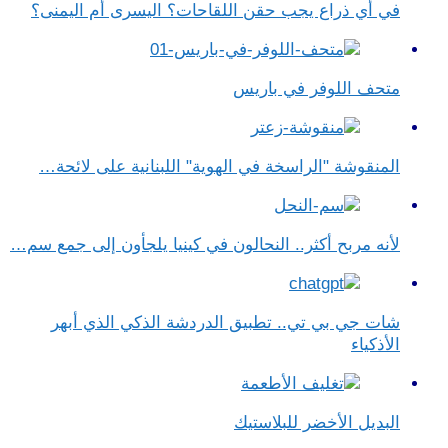
في أي ذراع يجب حقن اللقاحات؟ اليسرى أم اليمنى؟
متحف اللوفر في باريس
المنقوشة "الراسخة في الهوية" اللبنانية على لائحة…
لأنه مربح أكثر.. النحالون في كينيا يلجأون إلى جمع سم…
شات جي بي تي.. تطبيق الدردشة الذكي الذي أبهر
الأذكياء
البديل الأخضر للبلاستيك