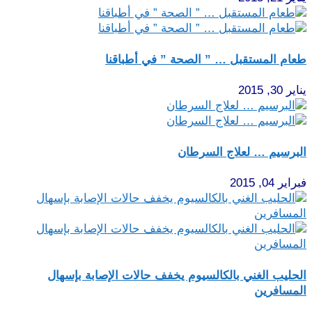
عام المستقبل … ” الصحة ” في أطباقنا
ير 30, 2015
لبرسيم … لعلاج السرطان
راير 04, 2015
لحليب الغني بالكالسيوم يخفف حالات الإصابة بإسهال
لمسافرين