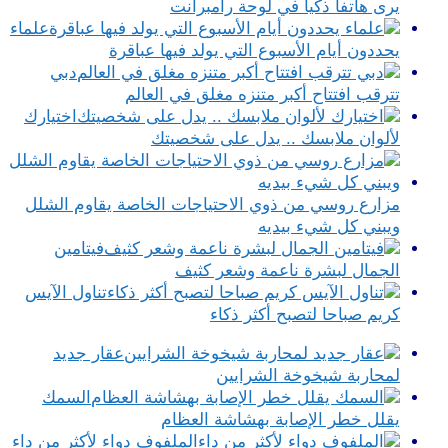
يرى هاتفا ذكيا في لوحة رامبرانت
علماء
يحددون أيام الأسبوع التي يولد فيها عباقرة
دبي
تترقب افتتاح أكبر متنزه مغلق في العالم
اختيارك
لألوان ملابسك .. يدل على شخصيتك
مزارع روسي من ذوي الاحتياجات الخاصة يقاوم الشلل
ويبني كل شيء بيديه
فيتامين
الجمال لبشرة ناعمة وشعر كثيف
تناول الآيس
كريم صباحا لتصبح أكثر ذكاء
عقار جديد
لمحاربة شيخوخة الشرايين
السمك
يقلل خطر الإصابة بهشاشة العظام
الملفوف دواء لأكثر من داء