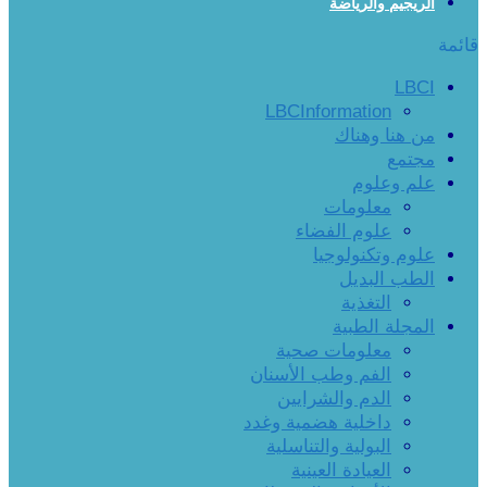
الريجيم والرياضة
ائمة
LBCI
LBCInformation
من هنا وهناك
مجتمع
علم وعلوم
معلومات
علوم الفضاء
علوم وتكنولوجيا
الطب البديل
التغذية
المجلة الطبية
معلومات صحية
الفم وطب الأسنان
الدم والشرايين
داخلية هضمية وغدد
البولية والتناسلية
العيادة العينية