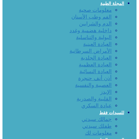
المجلة الطبية
معلومات صحية
الفم وطب الأسنان
الدم والشرايين
داخلية هضمية وغدد
البولية والتناسلية
العيادة العينية
الأمراض السرطانية
العيادة الجلدية
العيادة العظمية
العيادة النسائية
أذن أنف حنجرة
العصبية والنفسية
الإيدز
القلبية والصدرية
عيادة السكري
للسيدات فقط
جمالك سيدتي
طفلك سيدتي
معلومات لك