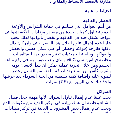
قارنة بالضغط الانبساط (المقام) .
حتياطات عامة
لخضار والفاكهة :
ن أهم العوامل التي تساهم في حماية الشرايين والأوعية
لدموية تناول كميات جيدة من مصادر مضادات الأكسدة والتي
تواجد بشكل جيد في الفاكهة والخضار بأنواعها لذلك يجب
لينا عدم إهمال تناولها خلال هذا الفصل حتى وان كان ذلك
أكلها طازجة (فواكه وخضار) أو على شكل عصير. والخضار
الفواكهه وخاصة الحمضيات تعتبر مصدر جيد للفيتامينات
وخاصة فيتامين سي vit C والذي يلعب دور مهم فى رفع مناعة
لجسم ومن خلال تجربة عملية يمكن ان يبدأ الانسان يومه
شرب كأس من الماء بعد اضافة ملعقة من العسل وعصر
يمونه عليه واضافة كمية بسيطه من الحبة السوداء بعد جرشها
خذ ذلك على الريق مع (5-7) تمرات .
موقع طرطوس
لسوائل
جب علينا عدم إهمال تناول السوائل لأنها مهمة خلال فصل
لشتاء وخاصة ان هناك زيادة في تركيز العديد من مكونات الدم
يجب عدم إهمال بعض المشروبات العالية في تركيز مضادات