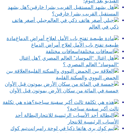
الفيديو بعد اليوم!
هل يشهد
المستقبل القريب بشرا خارقين؟
جيلي أصغر هاتف
ذكي في العالم
مادة
طبيعية تفتح باب الأمل لعلاج أمراض الدماغ
اسعافات مختلفة
هل اغتال
“الموساد” العالم المصري ؟
العلاقة بين
الحمض النووي والسكتة القلبية
خمسة في المائة من سكان الأرض يموتون قبل الأوان
هذه هي تكلفة
ثالث أكبر سفينة سياحية؟
البطالة أحد
الأسباب الرئيسية للانتحار
تيم كوك