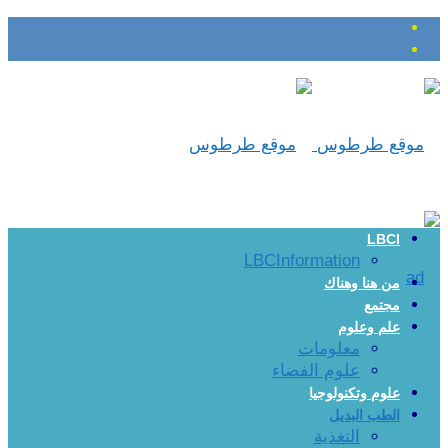
LBCI
LBCInformation
من هنا وهناك
مجتمع
علم وعلوم
معلومات
علوم الفضاء
علوم وتكنولوجيا
الطب البديل
التغذية