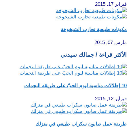
راير 17, 2015
كونات طبيعية تحارب الشيخوخة
رس 07, 2015
لأكثر قراءة / جمالك سيدتي
ة ليوم الحبّ على طريقة النجمات
راير 12, 2015
ريقة عمل صابون سكراب طبيعي في منزلك