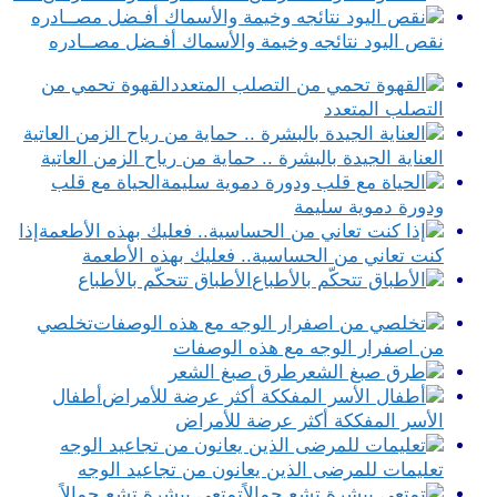
نقص اليود نتائجه وخيمة والأسماك أفـضل مصــادره
القهوة تحمي من
التصلب المتعدد
العناية الجيدة بالبشرة .. حماية من رياح الزمن العاتية
الحياة مع قلب
ودورة دموية سليمة
إذا
كنت تعاني من الحساسية.. فعليك بهذه الأطعمة
الأطباق تتحكّم بالأطباع
تخلصي
من اصفرار الوجه مع هذه الوصفات
طرق صبغ الشعر
أطفال
الأسر المفككة أكثر عرضة للأمراض
تعليمات للمرضى الذين يعانون من تجاعيد الوجه
تمتعي ببشرة تشع جمالاً