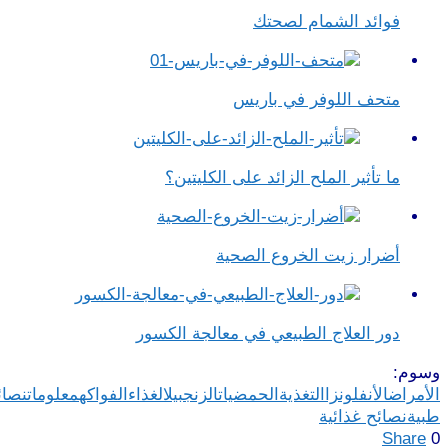
فوائد الشمام لصحتك
متحف اللوفر في باريس
ما تأثير الملح الزائد على الكليتين؟
أضرار زيت الخروع الصحية
دور العلاج الطبيعي في معالجة الكسور
سوم:
لأمراض
الأنفلونزا
التغذية
الحمضيات
الزنجبيل
الغذاء
الفواكه
معلومات
نصائح
بية
نصائح غذائية
Share