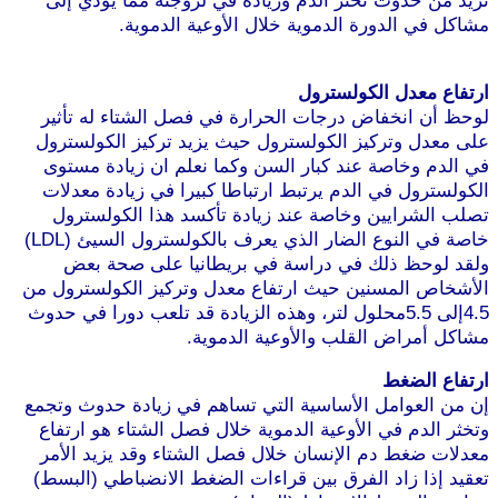
زيد من حدوث تخثر الدم وزيادة في لزوجته مما يؤدي إلى
شاكل في الدورة الدموية خلال الأوعية الدموية.
موقع
رطوس
رتفاع معدل الكولسترول
وحظ أن انخفاض درجات الحرارة في فصل الشتاء له تأثير
لى معدل وتركيز الكولسترول حيث يزيد تركيز الكولسترول
ي الدم وخاصة عند كبار السن وكما نعلم ان زيادة مستوى
لكولسترول في الدم يرتبط ارتباطا كبيرا في زيادة معدلات
صلب الشرايين وخاصة عند زيادة تأكسد هذا الكولسترول
خاصة في النوع الضار الذي يعرف بالكولسترول السيئ (LDL)
لقد لوحظ ذلك في دراسة في بريطانيا على صحة بعض
لأشخاص المسنين حيث ارتفاع معدل وتركيز الكولسترول من
4.5إلى 5.5محلول لتر، وهذه الزيادة قد تلعب دورا في حدوث
شاكل أمراض القلب والأوعية الدموية.
موقع طرطوس
رتفاع الضغط
ن من العوامل الأساسية التي تساهم في زيادة حدوث وتجمع
تخثر الدم في الأوعية الدموية خلال فصل الشتاء هو ارتفاع
عدلات ضغط دم الإنسان خلال فصل الشتاء وقد يزيد الأمر
عقيد إذا زاد الفرق بين قراءات الضغط الانضباطي (البسط)