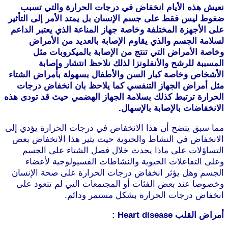
عيش هذه الأيام انخفاض في درجات الحرارة والتي تسبب
غوط ليس فقط على جسم الإنسان بل يمتد الأمر إلى التأثير
لى الأجهزة المختلفة وخاصة جهاز المناعة الذي يعتبر الداعم
سلامة الجسم والذي يقاوم الإصابة بالعديد من الأمراض
خاصة الأمراض التي تنتج من الإصابة بالميكروبات مثل
لمسببة للرشح والأنفلونزا لذلك نلاحظ انتشار وإصابة
لأشخاص وخاصة كبار السن والأطفال بسهولة بأمراض الشتاء
ثل أمراض الجهاز التنفسي كما يلاحظ بان انخفاض درجات
لحرارة ترتبط كذلك بسلامة الجهاز الهضمي حيث قد تودى هذه
لانخفاضات بالإصابة بالإسهال.
ما سبق يتضح أن هذا الانخفاض في درجات الحرارة يؤدي إلى
لانخفاض في النشاط والحيوية حيث يثير هذا الانخفاض بعض
لتساؤلات على ماذا يحدث خلال فصل الشتاء على الجسم
على التفاعلات الحيوية والنشاطات الفسيولوجية لأعضاء
لجسم وهل يؤثر انخفاض درجات الحرارة على صحة الإنسان
خصوصا عند بعض الفئات أو المجتمعات التي لم تتعود على
نخفاض درجات الحرارة بشكل مستمر ودائم.
موقع طرطوس
راض القلب Heart disease :