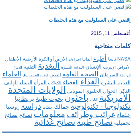
قضي على السيلوليت مع هذه الخلطات
سطس 11, 2015
لمات مفتاحية
أطباء
الأطفال
NA ناسا
الأرض أو الكرة الأرضية
ألمانيا
اختراعات
التغذية
الإنسان
التقنية
الإنترنت
البدانة
البشرة
لأمراض
الدماغ
الصحة العامة
العلماء
السرطان
الصين
رياضة
الطب
الطب البديل
الغذاء
الفضاء
النساء
لعناية بالبشرة
المرأة
الهاتف
الكواكب
الولايات المتحدة
لذكي الجوال الخليوي الموبايل
باحثون
لأمريكية
بريطانيا
بحوث طبية
اليابان
دراسة
كنولوجيا - تكنولوجية
روسيا
جمالك
خلطات
معلومات
غرائب وطرائف
لماء
نصائح
نصائح
نصائح غذائية
نصائح طبية
جميلية