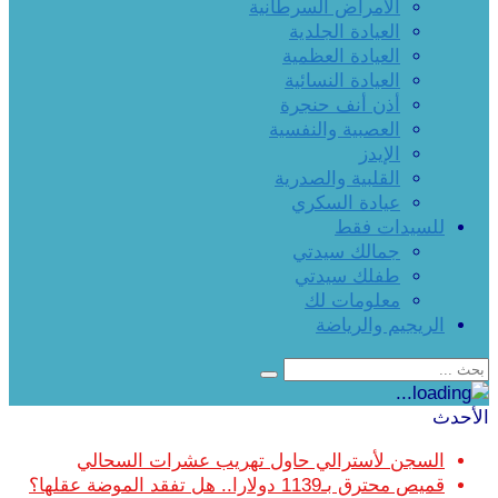
الأمراض السرطانية
العيادة الجلدية
العيادة العظمية
العيادة النسائية
أذن أنف حنجرة
العصبية والنفسية
الإيدز
القلبية والصدرية
عيادة السكري
للسيدات فقط
جمالك سيدتي
طفلك سيدتي
معلومات لك
الريجيم والرياضة
لأحدث
السجن لأسترالي حاول تهريب عشرات السحالي
قميص محترق بـ1139 دولارا.. هل تفقد الموضة عقلها؟