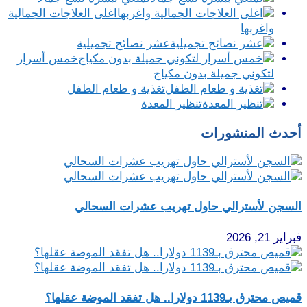
اغلى العلاجات الجمالية
واغربها
عشر نصائح تجميلية
خمس أسرار
لتكوني جميلة بدون مكياج
تغذية و طعام الطفل
تنظير المعدة
حدث المنشورات
لسجن لأسترالي حاول تهريب عشرات السحالي
راير 21, 2026
ص محترق بـ1139 دولارا.. هل تفقد الموضة عقلها؟