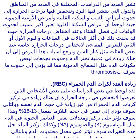
شير العديد من الدراسات المختلفة في العديد من المناطق
الدول التي ينتشر فيها البرد وتنخفض فيها درجات الحرارة إلى
دوث أمراض القلب والسكتة القلبية وأمراض الأوعية الدموية.
يث لوحظ أن أمراض السكتة القلبية تعتبر اكبر مسبب لحدوث
لوفيات في فصل الشتاء وعند انخفاض درجات الحرارة حيث
د يحدث ذلك في أكثر الحالات في الساعات واليوم الأول أو
لثاني للتعرض المفاجئ لانخفاض درجات الحرارة خاصة عند
عض الفئات مثل كبار السن وترجع أسباب هذا المرض إلى أن
ناك زيادة في عملية تخثر الدم وحدوث تجمعات لبعض
كونات الدم مثل الصفائح الدموية مما قد يؤدي إلى حدوث ما
رف بthrombosis
يادة العدد لكرات الدم الحمراء (RBC).
قد لوحظ في بعض الدراسات على بعض الأشخاص الذين
عرضوا لانخفاض في درجة الحرارة ان هناك زيادة في تركيز
ريات الدم الحمراء من غير زيادة في حجم الدم نفسه وبالتالي
سوف يؤدي إلى نقص في حجم البلازما بمعدل 13-16% وهذا
وف يؤثر على تركيز ومعدلات بعض العناصر الحيوية في الدم
مثل البوتاسيوم (K) والصوديوم (NA) وكذلك تركيز الماء لحل
ذه التغيرات سوف تؤثر على معدل محتويات الدم وبالتالي