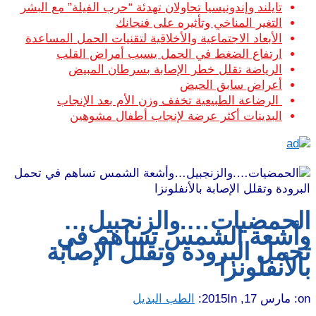
تايلند وإندونيسيا تحاولان تهدئة “حرب الفيلة” مع البشر
التغير المناخي وتأثيره على فنجانك
الأبعاد الاجتماعية والأخلاقية لتقنيات الحمل المساعدة
ارتفاع الضغط في الحمل يسبب أمراض القلب
الرياضة تقلل خطر الإصابة بسرطان المبيض
أعراض سابق الحيض
الرضاعة الطبيعية تخفف وزن الأم بعد الإنجاب
البدينات أكثر عرضة لإنجاب أطفال مشوهين
لحمضيات….والزنجبيل…
أشعة الشمس تساهم في
حمل البرودة وتقلل الإصابة
الأنفلونزا
on
مارس 17, 2015
In:
الطب البديل