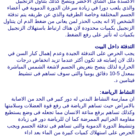
لأكسدة مثل الشاي الأخضر وينصح كذلك بتناول الزنجبيل
الذي يلعب دورا في زيادة سرعان الدورة الدموية في أعضاء
لجسم المختلفة وخاصة الطرفية والذي عن طريقه يتم تدفئة
لشخص إلا انه يجب الحذر لمن يعانى من ضغط الدم ان يتناول
لزنجبيل بكميات محدودة لان هناك ارتباط باستهلاك الزنجبيل
كميات له تأثير على رفع الضغط.
لتدفئة داخل البيت
جب الحرص على التدفئة الجيدة وعدم إهمال كبار السن في
لك لان إصابته قد تكون أكثر عندما تزيد انخفاض درجات
لحرارة لذلك ينصح بتعريض الجسم لاشعة الشمس المباشرة
بمعدل 5-10 دقائق يوميا والتى سوف تساهم فى تنشيط
يتامين د.
لنشاط الرياضة:
ن ممارسة النشاط البدني له دور كبير فى الحد من الاصابة
الامراض حيث تساهم الرياضة فى رفع قوة العضلات وسلامتها
كذلك تساهم برفع مناعة الانسان مما تجعله فى وضع يستطيع
قاومة الجراثيم الممرضة كما ان للرياضة دور فى زيادة
تنشيط الدورة الدموية والتى تساهم فى تدفئة الجسم ويجب
لحرص على استهلاك كميات كبيرة من الماء بعد اداء