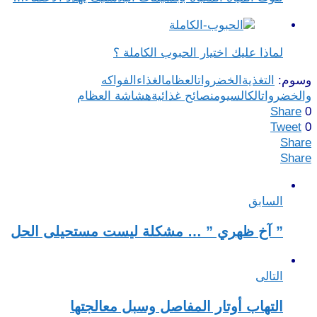
لماذا عليك اختيار الحبوب الكاملة ؟
وسوم:
التغذية
الخضروات
العظام
الغذاء
الفواكه
والخضروات
الكالسيوم
نصائح غذائية
هشاشة العظام
Share
0
Tweet
0
Share
Share
السابق
” آخ ظهري ” … مشكلة ليست مستحيلى الحل
التالى
التهاب أوتار المفاصل وسبل معالجتها