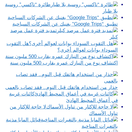
طائرة “تاكسي” روسية
بلا طيار
تطبيق “Google Trips” يغنيك عن الشركات السياحية
تمديد فترة عمل مرصد
كبلر
هل الثقوب
السوداء بوابات لعوالم أخرى؟
اكتشاف نوع من النيازك عمره يقارب 500 مليون سنة
حذار من استخدام هاتفك قبل النوم.. فقد تصاب بالعمى
كائنات غريبة
في أعماق المحيط الهادئ
لا حاجة للإكثار من
تناول الأسماك
قبائل المايا مذنبة
بالتغيرات المناخية