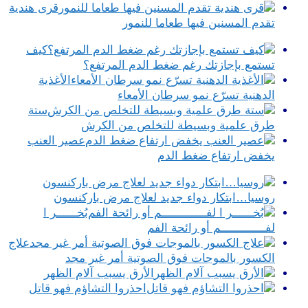
قرى هندية
تقدم المسنين فيها طعاما للنمور
كيف
تستمع بإجازتك رغم ضغط الدم المرتفع؟
الأغذية
الدهنية تسرّع نمو سرطان الأمعاء
ستة
طرق علمية وبسيطة للتخلص من الكرش
عصير العنب
يخفض ارتفاع ضغط الدم
روسيا…ابتكار دواء جديد لعلاج مرض باركنسون
بُخــــــر ا
لفـــــــــــــم أو رائحة الفم
علاج
الكسور بالموجات فوق الصوتية أمر غير مجد
الأرق يسبب آلام الظهر
احذروا التشاؤم فهو قاتل