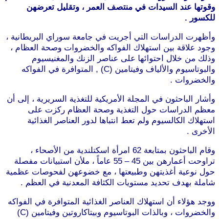
وقوتها عند السيدات في منتصف العمر ، وتقليل تعرضهن
للكسور .
وأظهرت الدراسات التي أجريت في جامعة سوراي البريطانية ،
وجود علاقة بين استهلاك الفواكه والخضروات وصحة العظام ،
وذلك من خلال احتوائها على عناصر الزنك والمغنيسيوم
والبوتاسيوم والألياف وفيتامين (C) , المتوافرة في الفواكه
والخضروات .
موقع طرطوس
وأشار الباحثون في المجلة الأمريكية للتغذية السريرية ، إلى أن
معظم الدراسات حول التغذية وصحة العظام ركزت على
استهلاك الكالسيوم ولم تعط انتباها لدور العناصر الغذائية
الأخرى .
موقع طرطوس
وقام الباحثون بمتابعة 62 امرأة اسكتلندية من الأصحاء ،
تراوحت أعمارهن بين 45 – 55 عاماً ، ملأن استبيانات مفصلة
حول نوعية أغذيتهن وطبيعتها ، مع خضوعهن لفحوصات عظمية
شاملة بهدف تحديد مستويات الكثافة المعدنية في العظم .
ووجد هؤلاء أن استهلاك العناصر الغذائية المتوافرة في الفواكه
والخضروات ، وبالذات البوتاسيوم وبيتاكاروتين وفيتامين (C)