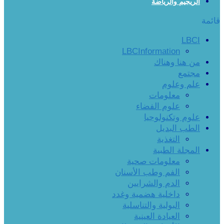
الريجيم والرياضة
قائمة
LBCI
LBCInformation
من هنا وهناك
مجتمع
علم وعلوم
معلومات
علوم الفضاء
علوم وتكنولوجيا
الطب البديل
التغذية
المجلة الطبية
معلومات صحية
الفم وطب الأسنان
الدم والشرايين
داخلية هضمية وغدد
البولية والتناسلية
العيادة العينية