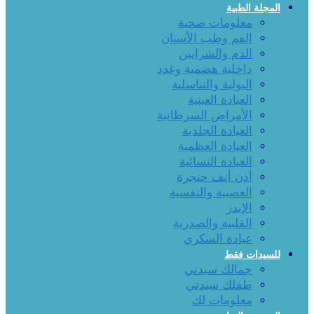
المجلة الطبية
معلومات صحية
الفم وطب الأسنان
الدم والشرايين
داخلية هضمية وغدد
البولية والتناسلية
العيادة العينية
الأمراض السرطانية
العيادة الجلدية
العيادة العظمية
العيادة النسائية
أذن أنف حنجرة
العصبية والنفسية
الإيدز
القلبية والصدرية
عيادة السكري
للسيدات فقط
جمالك سيدتي
طفلك سيدتي
معلومات لك