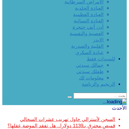
الأمراض السرطانية
العيادة الجلدية
العيادة العظمية
العيادة النسائية
أذن أنف حنجرة
العصبية والنفسية
الإيدز
القلبية والصدرية
عيادة السكري
للسيدات فقط
جمالك سيدتي
طفلك سيدتي
معلومات لك
الريجيم والرياضة
الأحدث
السجن لأسترالي حاول تهريب عشرات السحالي
قميص محترق بـ1139 دولارا.. هل تفقد الموضة عقلها؟