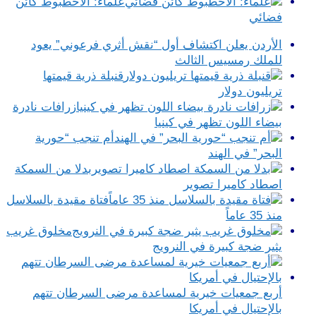
علماء: الأخطبوط كائن
فضائي
الأردن يعلن اكتشاف أول “نقش أثري فرعوني” يعود
للملك رمسيس الثالث
قنبلة ذرية قيمتها
تريليون دولار
زرافات نادرة
بيضاء اللون تظهر في كينيا
أم تنجب “حورية
البحر” في الهند
بدلا من السمكة
اصطاد كاميرا تصوير
فتاة مقيدة بالسلاسل
منذ 35 عاماً
مخلوق غريب
يثير ضجة كبيرة في النرويج
أربع جمعيات خيرية لمساعدة مرضى السرطان تتهم
بالإحتيال في أمريكا