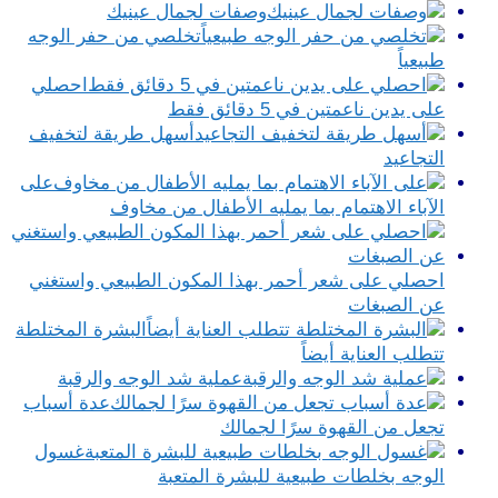
وصفات لجمال عينيك
تخلصي من حفر الوجه
طبيعياً
احصلي
على يدين ناعمتين في 5 دقائق فقط
أسهل طريقة لتخفيف
التجاعيد
على
الآباء الاهتمام بما يمليه الأطفال من مخاوف
احصلي على شعر أحمر بهذا المكون الطبيعي واستغني
عن الصبغات
البشرة المختلطة
تتطلب العناية أيضاً
عملية شد الوجه والرقبة
عدة أسباب
تجعل من القهوة سرًا لجمالك
غسول
الوجه بخلطات طبيعية للبشرة المتعبة