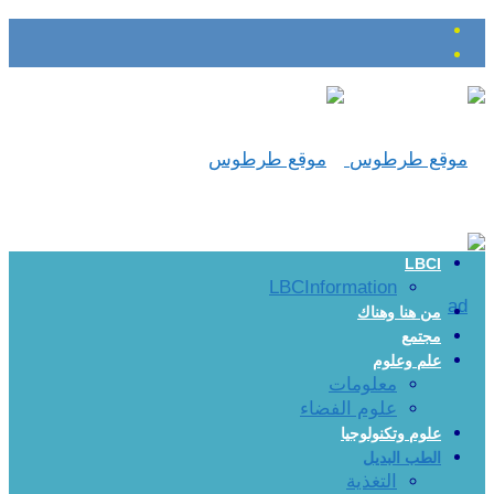
LBCI
LBCInformation
من هنا وهناك
مجتمع
علم وعلوم
معلومات
علوم الفضاء
علوم وتكنولوجيا
الطب البديل
التغذية