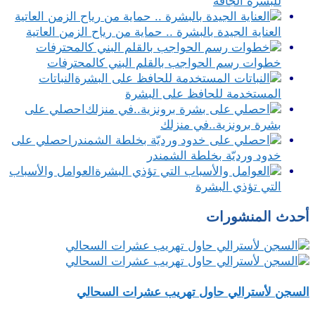
للبشرة الجافة
العناية الجيدة بالبشرة .. حماية من رياح الزمن العاتية
خطوات رسم الحواجب بالقلم البني كالمحترفات
النباتات
المستخدمة للحافظ على البشرة
احصلي على
بشرة برونزية..في منزلك
احصلي على
خدود ورديّة بخلطة الشمندر
العوامل والأسباب
التي تؤذي البشرة
أحدث المنشورات
السجن لأسترالي حاول تهريب عشرات السحالي