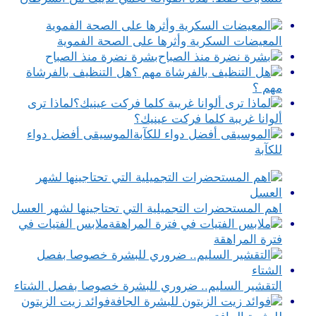
المعيضات السكرية وأثرها على الصحة الفموية
بشرة نضرة منذ الصباح
هل التنظيف بالفرشاة
مهم ؟
لماذا ترى
ألوانا غريبة كلما فركت عينيك؟
الموسيقى أفضل دواء
للكآبة
اهم المستحضرات التجميلية التي تحتاجينها لشهر العسل
ملابس الفتيات في
فترة المراهقة
التقشير السليم.. ضروري للبشرة خصوصا بفصل الشتاء
فوائد زيت الزيتون