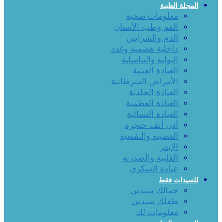
المجلة الطبية
معلومات صحية
الفم وطب الأسنان
الدم والشرايين
داخلية هضمية وغدد
البولية والتناسلية
العيادة العينية
الأمراض السرطانية
العيادة الجلدية
العيادة العظمية
العيادة النسائية
أذن أنف حنجرة
العصبية والنفسية
الإيدز
القلبية والصدرية
عيادة السكري
للسيدات فقط
جمالك سيدتي
طفلك سيدتي
معلومات لك