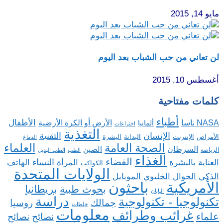
مايو 14, 2015
لن تعاني من حب الشباب بعد اليوم
أغسطس 10, 2015
كلمات مفتاحية
أطباء
الأطفال
NASA ناسا
الأرض أو الكرة الأرضية
ألمانيا
اختراعات
التغذية
الإنسان
التقنية
الإنترنت
البدانة
البشرة
الأمراض
الدماغ
الصحة العامة
العلماء
السرطان
الصين
الرياضة
الطب
الطب البديل
الغذاء
الفضاء
النساء
العناية بالبشرة
المرأة
الهاتف
الكواكب
الولايات المتحدة
الذكي الجوال الخليوي الموبايل
باحثون
الأمريكية
بريطانيا
بحوث طبية
اليابان
دراسة
تكنولوجيا - تكنولوجية
روسيا
جمالك
خلطات
معلومات
غرائب وطرائف
علماء
نصائح
نصائح