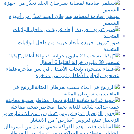
سيلفي صادمة لمصابة بسرطان الجلد تحذّر من أجهزة
التسمير
صور “درون” فريدة بأبعاد غريبة من داخل الولايات
المتحدة
“إيكيا”
تسحب 29 مليون خزانة لقتلها 6 أطفال
علماء
ينصحون بإنجاب الأطفال في سن متأخرة
الزرنيخ في
الماء يسبب سرطان المثانة
حمية غذائية شائعة للغاية تحمل مخاطر صحية مفاجئة
جذور
الزنجبيل تمنع فيروس “سارس” من الانتشار
للشابات فقط: هذه الفواكه تحمي ثدييك من السرطان