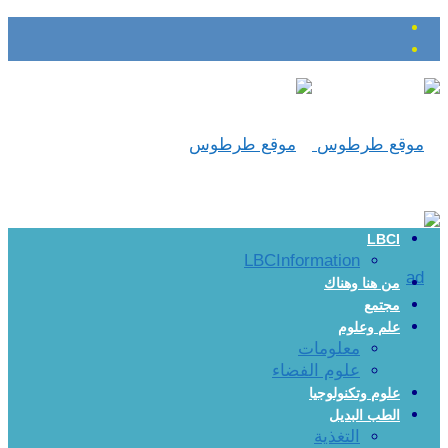
LBCI
LBCInformation
من هنا وهناك
مجتمع
علم وعلوم
معلومات
علوم الفضاء
علوم وتكنولوجيا
الطب البديل
التغذية