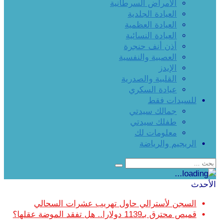
الأمراض السرطانية
العيادة الجلدية
العيادة العظمية
العيادة النسائية
أذن أنف حنجرة
العصبية والنفسية
الإيدز
القلبية والصدرية
عيادة السكري
للسيدات فقط
جمالك سيدتي
طفلك سيدتي
معلومات لك
الريجيم والرياضة
الأحدث
السجن لأسترالي حاول تهريب عشرات السحالي
قميص محترق بـ1139 دولارا.. هل تفقد الموضة عقلها؟