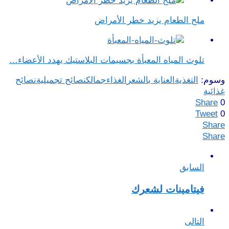
ملح الطعام يزيد خطر الأمراض
تلوث المياه المعبأة بجسيمات البلاستيك يهدد الأعضاء…
وسوم:
التغذية
العناية بالشعر
الغذاء
جمالك
نصائح تجميلية
نصائح
غذائية
Share
0
Tweet
0
Share
Share
السابق
فيتامينات لشعرك
التالى