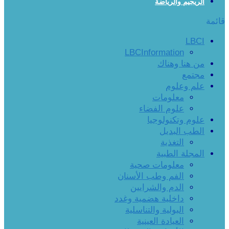
الريجيم والرياضة
قائمة
LBCI
LBCInformation
من هنا وهناك
مجتمع
علم وعلوم
معلومات
علوم الفضاء
علوم وتكنولوجيا
الطب البديل
التغذية
المجلة الطبية
معلومات صحية
الفم وطب الأسنان
الدم والشرايين
داخلية هضمية وغدد
البولية والتناسلية
العيادة العينية