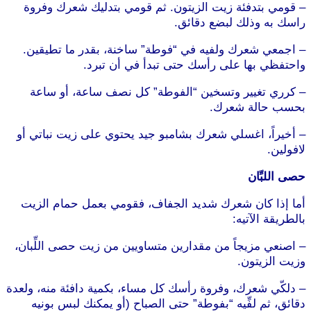
– قومي بتدفئة زيت الزيتون. ثم قومي بتدليك شعرك وفروة
راسك به وذلك لبضع دقائق.
– اجمعي شعرك ولفيه في “فوطة” ساخنة، بقدر ما تطيقين.
واحتفظي بها على رأسك حتى تبدأ في أن تبرد.
– كرري تغيير وتسخين “الفوطة” كل نصف ساعة، أو ساعة
بحسب حالة شعرك.
– أخيراً، اغسلي شعرك بشامبو جيد يحتوي على زيت نباتي أو
لافولين.
حصى اللبِّان
أما إذا كان شعرك شديد الجفاف، فقومي بعمل حمام الزيت
بالطريقة الآتيه:
– اصنعي مزيجاً من مقدارين متساويين من زيت حصى اللِّبان،
وزيت الزيتون.
– دلكّي شعرك، وفروة رأسك كل مساء، بكمية دافئة منه، ولعدة
دقائق، ثم لفِّيه “بفوطة” حتى الصباح (أو يمكنك لبس بونيه