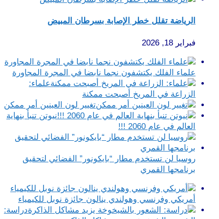
الرياضة تقلل خطر الإصابة بسرطان المبيض
فبراير 18, 2026
علماء الفلك يكتشفون نجما نابضا في المجرة المجاورة
علماء:
الزراعة في المريخ أصبحت ممكنة
تغيير لون العينين أمر ممكن
نيوتن تنبأ بنهاية
العالم في عام 2060 !!!
روسيا لن تستخدم مطار “بايكونور” الفضائي لتحقيق
برنامجها القمري
أمريكي وفرنسي وهولندي ينالون جائزة نوبل للكيمياء
دراسة: