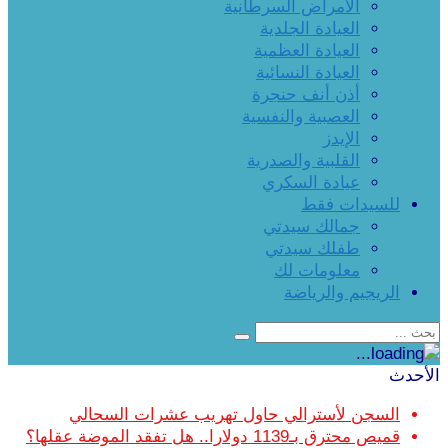
الأمراض السرطانية
العيادة الجلدية
العيادة العظمية
العيادة النسائية
أذن أنف حنجرة
العصبية والنفسية
الإيدز
القلبية والصدرية
عيادة السكري
للسيدات فقط
جمالك سيدتي
طفلك سيدتي
معلومات لك
الريجيم والرياضة
الأحدث
السجن لأسترالي حاول تهريب عشرات السحالي
قميص محترق بـ1139 دولارا.. هل تفقد الموضة عقلها؟