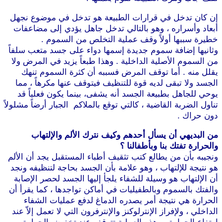
إن كان تدخل في قرارات الطبيعة هو تدخل في موضوع نجهل
أبعاد وأسراره ، وهو بالتالي تدخل جاهل يؤدي إلى مضاعفات
خطيرة سببها أولاً وقف عملية التخلص من السموم .
وثانيها إضافة سموم جديدة إسمها دواء على جسد متعب سلفاً
من السموم الأصلية الداخلية . وهذا طبعاً يزيد في المرض ولا
يقلل منه . أما توقف المرض فسببه أن كثرة السموم تنهك
الجسد ولا تبقى لديه قوة للتنظيف فيتوقف عنها مكرهاً ، مما
يوحي للجاهل بطبيعة الجسد أنه يشفى، بينما يكون فعلياً قد
تناول الضربة القاضية ، كالتي توقع بالملاكم الجبار أرضاً مشلولاً
دون حراك .
موقع طرطوس
من البديهي أن يسأل أحدهم وكيف نترك الألم والإلتهاب
والحرارة تفتك بنا وبأطفالنا ؟
ونجيبه بأن من يطالع كتب تثقيف أطباء المستقبل يجد أن الألم
هو نتيجة للإلتهاب ، وهو علامة بأن الجسد بحاجة لتنظيفه ونجد
أن الإلتهاب هو وسيلة للشفاء يلجأ إليها الجسد لحصر الإصابة
والفتك بالسموم وبالطفيليات في أماكن تواجدها ، كما يقرأ أن
الحرارة هي نتيجة أمر يصدره الدماغ لدفع عمليات الشفاء
الداخلي ، ولإفراز الإنترلوكنز والإنترفرون التي لا تعمل إلاّ عند