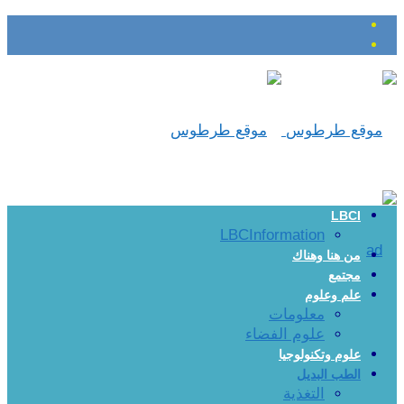
LBCI
LBCInformation
من هنا وهناك
مجتمع
علم وعلوم
معلومات
علوم الفضاء
علوم وتكنولوجيا
الطب البديل
التغذية