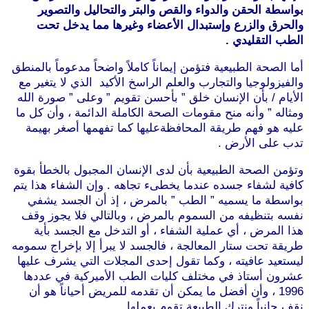
بواسطة الحقن والدواء والقص والبتر والتحاليل والتصوير
والحرق والزرع وإستبدال الأعضاء وغيرها مما يدخل تحت
الطب التقليدي .
أما الصحة الطبيعية فتؤمن إيماناً كاملاً واضحاً مدعوماً بالمنطق
والفيزولوجيا والتجارب والعلم الراسخ الأكيد الذي لا يتغير مع
الأيام / بأن الإنسان خلق ” بأحسن تقويم ” وعلى ” صورة الله
ومثاله ” وأنه منح مقومات الصحة الكاملة الدائمة ، وأن كل ما
عليه هو فهم طريقة المحافظةعليها كما تفهمها أصغر بهيمة
تدب على الأرض .
وتؤمن الصحة الطبيعية بأن لدى الإنسان المجبول بالخطأ بقوة
كافية لشفاء جسده عندما يخطىء تجاهه . وإن الشفاء هذا يتم
بواسطة ما يسميه ” الطب ” بالمرض ، إذ أن الجسد يشفي
نفسه بتنظيفه من السموم بالمرض ، وبالتالي فلا يجوز وقف
هذا المرض ، أي عملية الشفاء ، أو التدخل مع الجسد بأية
طريقة تحت ستار المعالجة ، فالجسد لا يبرأ إلا بإخراج سمومه
ليستعيد عافيته ، وكما تقول إحدى المجلات التي يشرف عليها
عشرون أستاذ في مختلف كليات الطب الأميركية في عددها
1996 ، وأن أفضل ما يمكن أن تقدمه للمريض أحياناً هو أن
نقف جانباً ونترك الطبيعة تقوم بعملها .
موقع طرطوس