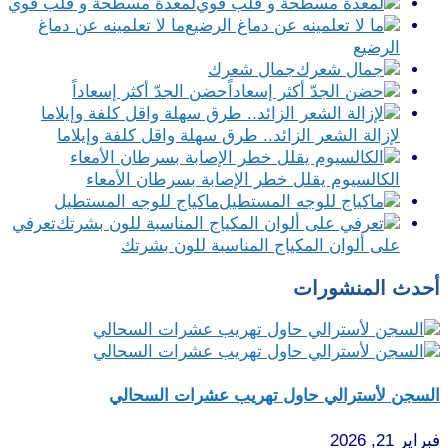
لمعدة مسطحة و قلب قوي
ما لا تعلمينه عن دماغ
الرضيع
جمال شعرك
حضن الجدّ أكثر إسعاداً
لإزالة الشعر الزائد.. طرق سهلة واقل كلفة وإيلاما
الكالسيوم يقلل خطر الإصابة بسرطان الأمعاء
ماكياج للوجه المستطيل
تعرفي
على ألوان المكياج المناسبة للون بشرتك
أحدث المنشورات
السجن لأسترالي حاول تهريب عشرات السحالي
فبراير 21, 2026