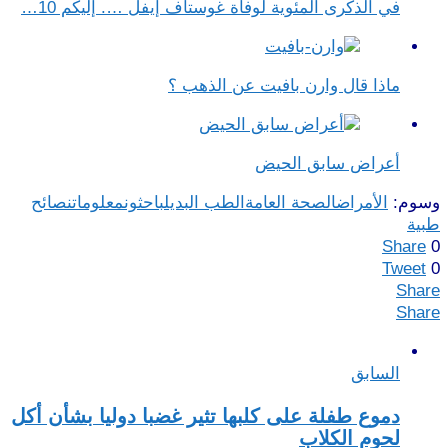
في الذكرى المئوية لوفاة غوستاف إيفل …. إليكم 10…
ماذا قال وارن بافيت عن الذهب ؟
أعراض سابق الحيض
وسوم:
الأمراض
الصحة العامة
الطب البديل
باحثون
معلومات
نصائح
طبية
Share
0
Tweet
0
Share
Share
السابق
دموع طفلة على كلبها تثير غضبا دوليا بشأن أكل
لحوم الكلاب