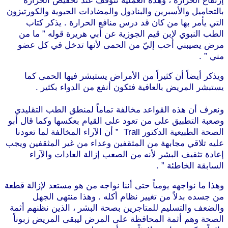
إرتفاع الحرارة ، وهذه العملية تتوقف عند تخفيض الحرارة
بالتحاميل والأسبرين والبنادول والمضادات الحيوية والكورتيزون
التي يأمر بها من كان قد درس منافع الحرارة . يذكر كتاب
الطب النبوي لإبن قيم الجوزية عن أبي هريرة قوله ” ما من
مرض يصيبني أحب إليّ من الحمى لأنها تدخل في كل عضو
مني ” .
ويذكر أيضاً أن كثيراً من الأمراض يستبشر فيها الحمى كما
يستبشر المريض بالعافية فتكون أنفع من الدواء بكثير .
موقع
طرطوس
ونعرف أن هذه القواعد مخالفة تماماً لمنطق الطب التقليدي
وصعبة التطبيق على من تعود على القيام بعكسها وكما قال أبو
الصحة الطبيعية الدكتور Trall ” أن الآراء المخالفة لما تعودنا
عليه تلاقي مجابهة من المثقفين وعداء من غير المثقفين ويجب
إعادة تثقيف البشر لأنه من الصعب إزالة العادات والآراء
السابقة الخاطئة ” .
وهذا ما نواجهه يومياً حتى أننا نواجه من هو مستعد لإزالة قطعة
من جسده بدلاً من تغيير نظام أكله . وهذا منتهى الجهل
والضعف والتسليم للمتاجرين بصحة البشر ، الذين نظنهم أثمة
الصحة وهم أثمة المحافظة على المرض ليبقى المريض زبوناً