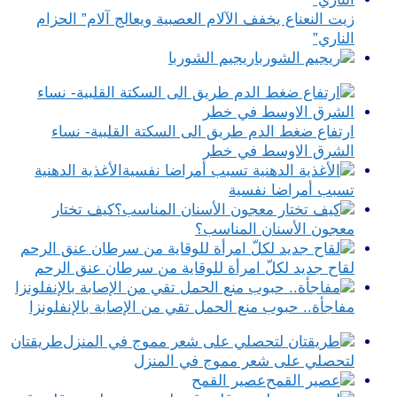
زيت النعناع يخفف الآلام العصبية ويعالج آلام” الحزام
الناري”
ريجيم الشوربا
ارتفاع ضغط الدم طريق الى السكتة القلبية- نساء
الشرق الاوسط في خطر
الأغذية الدهنية
تسبب أمراضا نفسية
كيف تختار
معجون الأسنان المناسب؟
لقاح جديد لكلّ امرأة للوقاية من سرطان عنق الرحم
مفاجأة.. حبوب منع الحمل تقي من الإصابة بالإنفلونزا
طريقتان
لتحصلي على شعر مموج في المنزل
عصير القمح