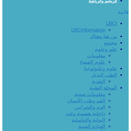
الريجيم والرياضة
قائمة
LBCI
LBCInformation
من هنا وهناك
مجتمع
علم وعلوم
معلومات
علوم الفضاء
علوم وتكنولوجيا
الطب البديل
التغذية
المجلة الطبية
معلومات صحية
الفم وطب الأسنان
الدم والشرايين
داخلية هضمية وغدد
البولية والتناسلية
العيادة العينية