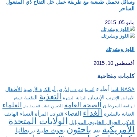
وسائل تجميل طبيعية مع طريقة عمل خل التفاح ذي المفعول
الساحر
مايو 05, 2015
اللوز وبشرتك
أغسطس 10, 2015
كلمات مفتاحية
أطباء
الأطفال
NASA ناسا
الأرض أو الكرة الأرضية
ألمانيا
اختراعات
التغذية
الإنسان
التقنية
الإنترنت
البدانة
البشرة
الأمراض
الدماغ
الصحة العامة
العلماء
السرطان
الصين
الرياضة
الطب
الطب البديل
الغذاء
الفضاء
النساء
العناية بالبشرة
المرأة
الهاتف
الكواكب
الولايات المتحدة
الذكي الجوال الخليوي الموبايل
باحثون
الأمريكية
بريطانيا
بحوث طبية
اليابان