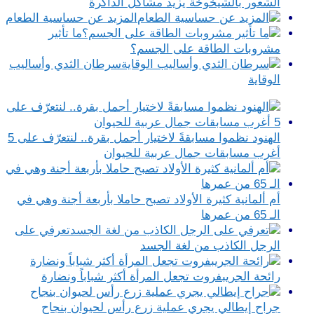
الشعور بالشيخوخة يزيد مشاكل الذاكرة
المزيد عن حساسية الطعام
ما تأثير
مشروبات الطاقة على الجسم؟
سرطان الثدي وأساليب
الوقاية
الهنود نظموا مسابقةً لاختيار أجمل بقرة.. لنتعرّف على 5
أغرب مسابقات جمال عربية للحيوان
أم ألمانية كثيرة الأولاد تصبح حاملا بأربعة أجنة وهي في
الـ 65 من عمرها
تعرفي على
الرجل الكاذب من لغة الجسد
رائحة الجريبفروت تجعل المرأة أكثر شباباً ونضارة
جراح إيطالي يجري عملية زرع رأس لحيوان بنجاح