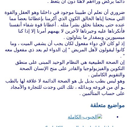
دائماً يركض وراءهم لاهثاً دون أن يتعظ .
موقع طرطوس
ضروري أن نعلم أن طبيبنا موجود في داخلنا وهو العقل والقوة
التي منحنا إياها الخالق الكون الذي أكرمنا بإعطائنا بعضاً مما
عنده حتى يجعلنا نخلق بشراً مثله . أعطانا قوة شفاء أنفسنا
فأنكرناها عليه وجيرناها لآخرين لا يهمهم أمرنا إلا إذا كنا
ميسيورين وبمقدار ما يتناولون .
إذ لو كان لأي دواء مفعول لكان يجب أن يشفي الميت ، وما
كانوا ليقولون لأهل المريض ” إن الدواء لم يعد ذي مفعول معه
” .
موقع طرطوس
إن الصحة الطبيعية هي النظام الوحيد المبنى على منطق
التكوين والفيزيولوجيا والقادر على منح الإنسان الصحة
والتقويم الكاملين .
وهو ليس بطب بديل بل هو الصحة الدائمة لا علاقة لها بالطب
ـو أي من فروعه وبدائله ، تلك التي وجدت للتجارة والأمجاد
على حساب المتألمين .
مواضيع متعلقة