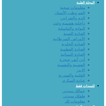
المجلة الطبية
معلومات صحية
الفم وطب الأسنان
الدم والشرايين
داخلية هضمية وغدد
البولية والتناسلية
العيادة العينية
الأمراض السرطانية
العيادة الجلدية
العيادة العظمية
العيادة النسائية
أذن أنف حنجرة
العصبية والنفسية
الإيدز
القلبية والصدرية
عيادة السكري
للسيدات فقط
جمالك سيدتي
طفلك سيدتي
معلومات لك