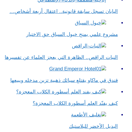
اليابان تسجل سابقة قانونية.. اعتقال أربعة أشخاص…
مشروع علمي يمنح خيول السباق حق الاختيار
النبات الراقص.. الظاهرة التي يعجز العلماء عن تفسيرها
فندق في ماكاو يقتلع سبائك ذهبية تزين مدخله ويبيعها
كيف يفنّد العلم أسطورة الكلاب المعجزة؟
البديل الأخضر للبلاستيك