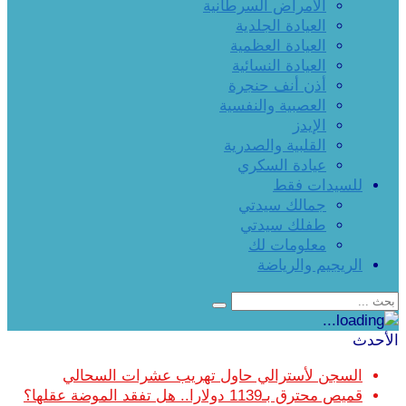
الأمراض السرطانية
العيادة الجلدية
العيادة العظمية
العيادة النسائية
أذن أنف حنجرة
العصبية والنفسية
الإيدز
القلبية والصدرية
عيادة السكري
للسيدات فقط
جمالك سيدتي
طفلك سيدتي
معلومات لك
الريجيم والرياضة
الأحدث
السجن لأسترالي حاول تهريب عشرات السحالي
قميص محترق بـ1139 دولارا.. هل تفقد الموضة عقلها؟