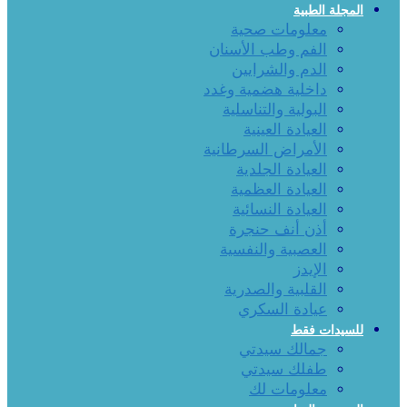
المجلة الطبية
معلومات صحية
الفم وطب الأسنان
الدم والشرايين
داخلية هضمية وغدد
البولية والتناسلية
العيادة العينية
الأمراض السرطانية
العيادة الجلدية
العيادة العظمية
العيادة النسائية
أذن أنف حنجرة
العصبية والنفسية
الإيدز
القلبية والصدرية
عيادة السكري
للسيدات فقط
جمالك سيدتي
طفلك سيدتي
معلومات لك