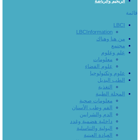
الريجيم والرياضة
قائمة
LBCI
LBCInformation
من هنا وهناك
مجتمع
علم وعلوم
معلومات
علوم الفضاء
علوم وتكنولوجيا
الطب البديل
التغذية
المجلة الطبية
معلومات صحية
الفم وطب الأسنان
الدم والشرايين
داخلية هضمية وغدد
البولية والتناسلية
العيادة العينية