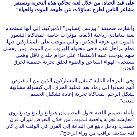
على قيد الحياة، من خلال لعبة تحاكي هذه التجربة وتستفز
مشاعر الناس لطرح تساؤلات عن طبيعة الموت والحياة”.
موقع
طرطوس
وأشارت صحيفة ” بيزنس إنسايدر” الاميركية، إلى أنها تستخدم
لعبة سامادي رباعية الأبعاد، مؤثرات خاصة “لمحاكاة الشعور
بالموت في غرفة الخلاص، والتي يتوجب على المشاركين فيها
قطع مراحل عديدة في محاولة للهروب من الموت، ومن يفشل
منهم يتوجب عليه الاستلقاء على حزام جلدي ناقل وهمي،
يستخدم الهواء الساخن والضوء لخلق تجربة حقيقية لحرق
الجثث”.
موقع طرطوس
وفي المرحلة التالية “ينتقل المشاركون الذين من المفترض
أنهم تحولوا إلى رماد بعد عملية الحرق، إلى كبسولة مشابهة
لشكل الرحم، لمحاكاة تجربة إعادة تشكيل الجسم
للبعث”.
موقع طرطوس
وأثناء تصميم اللعبة حاول المصممان هيوانغ وايبنغ ودينغ روي
“معايشة تجربة واقعية للموت، من خلال التعرض لنيران فرن
حقيقي، ودخل دينغ في البداية إلى الفرن في الوقت الذي كان
فيه صديقه يراقب من وراء الزجاج”.