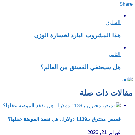
Share
السابق
هذا المشروب البارد لخسارة الوزن
التالى
هل سيختفي الفستق من العالم؟
مقالات ذات صلة
قميص محترق بـ1139 دولارا.. هل تفقد الموضة عقلها؟
فبراير 21, 2026