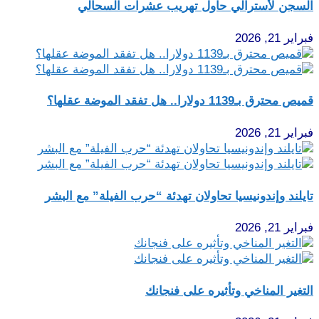
السجن لأسترالي حاول تهريب عشرات السحالي
فبراير 21, 2026
قميص محترق بـ1139 دولارا.. هل تفقد الموضة عقلها؟
فبراير 21, 2026
تايلند وإندونيسيا تحاولان تهدئة “حرب الفيلة” مع البشر
فبراير 21, 2026
التغير المناخي وتأثيره على فنجانك