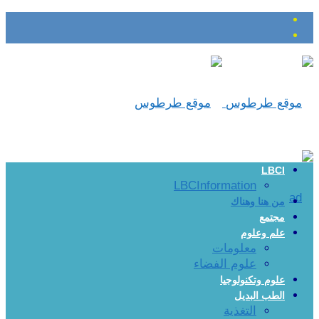
LBCI
LBCInformation
من هنا وهناك
مجتمع
علم وعلوم
معلومات
علوم الفضاء
علوم وتكنولوجيا
الطب البديل
التغذية