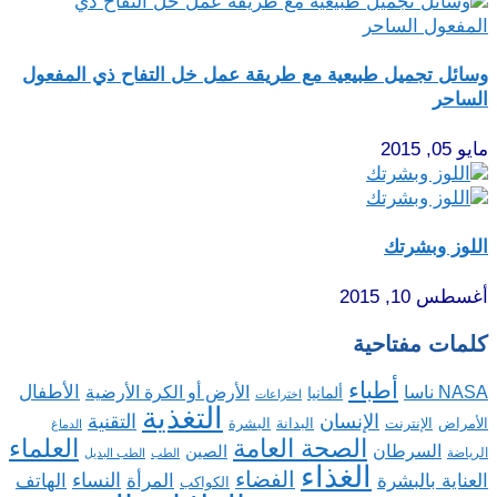
وسائل تجميل طبيعية مع طريقة عمل خل التفاح ذي المفعول
الساحر
مايو 05, 2015
اللوز وبشرتك
أغسطس 10, 2015
كلمات مفتاحية
أطباء
الأطفال
NASA ناسا
الأرض أو الكرة الأرضية
ألمانيا
اختراعات
التغذية
الإنسان
التقنية
الإنترنت
البدانة
البشرة
الأمراض
الدماغ
الصحة العامة
العلماء
السرطان
الصين
الرياضة
الطب
الطب البديل
الغذاء
الفضاء
النساء
العناية بالبشرة
المرأة
الهاتف
الكواكب