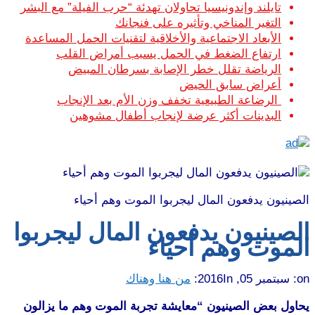
تايلند وإندونيسيا تحاولان تهدئة “حرب الفيلة” مع البشر
التغير المناخي وتأثيره على فنجانك
الأبعاد الاجتماعية والأخلاقية لتقنيات الحمل المساعدة
ارتفاع الضغط في الحمل يسبب أمراض القلب
الرياضة تقلل خطر الإصابة بسرطان المبيض
أعراض سابق الحيض
الرضاعة الطبيعية تخفف وزن الأم بعد الإنجاب
البدينات أكثر عرضة لإنجاب أطفال مشوهين
الصينيون يدفعون المال ليجربوا الموت وهم أحياء
الصينيون يدفعون المال ليجربوا
الموت وهم أحياء
on:
سبتمبر 05, 2016
In:
من هنا وهناك
يحاول بعض الصينيون “معايشة تجربة الموت وهم ما يزالون