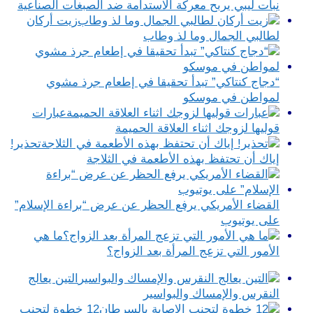
نبات ليبي يربح معركة الاستدامة ضد الصبغات الصناعية
زيت أركان
لطالبي الجمال وما لذ وطاب
“دجاج كنتاكي” تبدأ تحقيقا في إطعام جرذ مشوي
لمواطن في موسكو
عبارات
قوليها لزوجك اثناء العلاقة الحميمة
تحذير!
إياك أن تحتفظ بهذه الأطعمة في الثلاجة
القضاء الأمريكي يرفع الحظر عن عرض “براءة الإسلام”
على يوتيوب
ما هي
الأمور التي تزعج المرأة بعد الزواج؟
التين يعالج
النقرس والإمساك والبواسير
12 خطوة لتجنب