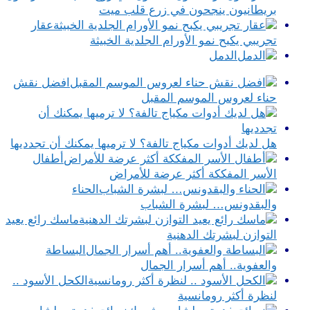
بريطانيون ينجحون في زرع قلب ميت
عقار
تجريبي يكبح نمو الأورام الجلدية الخبيثة
الدمل
افضل نقش
حناء لعروس الموسم المقبل
هل لديك أدوات مكياج تالفة؟ لا ترميها يمكنك أن تجدديها
أطفال
الأسر المفككة أكثر عرضة للأمراض
الحناء
والبقدونس… لبشرة الشباب
ماسك رائع يعيد
التوازن لبشرتك الدهنية
البساطة
والعفوية.. أهم أسرار الجمال
الكحل الأسود ..
لنظرة أكثر رومانسية