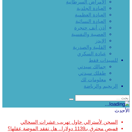
الأمراض السرطانية
العيادة الجلدية
العيادة العظمية
العيادة النسائية
أذن أنف حنجرة
العصبية والنفسية
الإيدز
القلبية والصدرية
عيادة السكري
للسيدات فقط
جمالك سيدتي
طفلك سيدتي
معلومات لك
الريجيم والرياضة
الأحدث
السجن لأسترالي حاول تهريب عشرات السحالي
قميص محترق بـ1139 دولارا.. هل تفقد الموضة عقلها؟