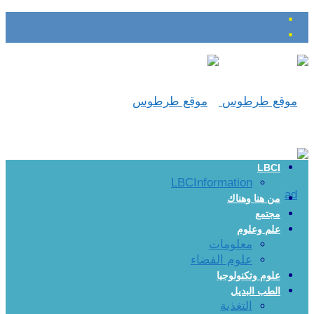
LBCI
LBCInformation
من هنا وهناك
مجتمع
علم وعلوم
معلومات
علوم الفضاء
علوم وتكنولوجيا
الطب البديل
التغذية