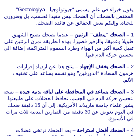
يقول خبراء في علم يسمى “جيوتولوجيا- Geotologiya”
المختص بالضحك، أن الضحك ليس مفيدا فحسب، بل وضروري
للحياة. وإليكم بعض الحقائق عن فائدة الضحك.
موقع طرطوس
1
– الضحك “ينظف” الرئتين
– عندما نضحك يصبح الشهيق
طويلا وعميقا، والزفير قصيرا. بهذه الطريقة نمرن الرئتين على
تقبل كمية أكبر من الهواء وطرد السموم المتراكمة، إضافة الى
تحسين حركة الدم فيها.
2
– الضحك يخفف الإجهاد
– ينتج هذا عن ازدياد إفرازات
هرمون السعادة “اندورفين” وهو نفسه يساعد على تخفيف
الألم.
3
– الضحك يساعد في المحافظة على لياقة بدنية جيدة
– نتيجة
لتحسن حركة الدم في الجسم، تحافظ العضلات على طبيعتها.
يشير علماء جامعة ماريلاند الأمريكية، إلى أن 15 دقيقة ضحك
في اليوم تعوض عن 30 دقيقة من التمارين البدنية ثلاث مرات
في الأسبوع.
موقع طرطوس
4
– الضحك أفضل استراحة
– بعد الضحك ترتخي عضلات