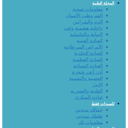
المجلة الطبية
معلومات صحية
الفم وطب الأسنان
الدم والشرايين
داخلية هضمية وغدد
البولية والتناسلية
العيادة العينية
الأمراض السرطانية
العيادة الجلدية
العيادة العظمية
العيادة النسائية
أذن أنف حنجرة
العصبية والنفسية
الإيدز
القلبية والصدرية
عيادة السكري
للسيدات فقط
جمالك سيدتي
طفلك سيدتي
معلومات لك