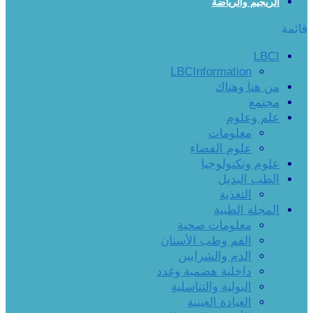
الريجيم والرياضة
قائمة
LBCI
LBCInformation
من هنا وهناك
مجتمع
علم وعلوم
معلومات
علوم الفضاء
علوم وتكنولوجيا
الطب البديل
التغذية
المجلة الطبية
معلومات صحية
الفم وطب الأسنان
الدم والشرايين
داخلية هضمية وغدد
البولية والتناسلية
العيادة العينية