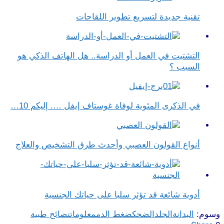
تقنية جديدة لتسريع تطوير اللقاحات
التشتيت في العمل أو الدراسة.. هل الهاتف الذكي هو
السبب ؟
في الذكرى المئوية لوفاة غوستاف إيفل …. إليكم 10…
أنواع القولون العصبي وأحدث طرق التشخيص والعلاج
أدوية شائعة قد تؤثر سلبا على حياتك الجنسية
وسوم:
البدانة
الجلد
الضحك
ضغط الدم
معلومات
نصائح طبية