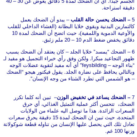
الجسم جيدا. أي أن الضحك لمدة 5 دقائق يعوض عن 30 – 40
دقيقة استراحة.
5
– الضحك يحسن حالة القلب
– يبدو أن الضحك يعمل
كالتمارين البدنية ويقوي خلايا البطانة (الغشاء الداخلي للقلب
والأوعية الدموية واللمفية)، حيث اتضح أن الضحك لمدة 10
دقائق يخفض ضغط الدم 10 – 20 ملم زئبق.
6 – الضحك “يمسد” خلايا الجلد – كان يعتقد أن الضحك يسبب
ظهور التجاعيد مبكرا. ولكن وفق رأي خبراء التجميل هو مفيد لـ
“بناء الوجه – feysbilding” أي أنه مفيد لتقوية عضلات الوجه
وبالتالي يحافظ على نضارة الجلد. يقول فيكتور هيجو “الضحك
– هو الشمس التي تطرد الشتاء من وجه الإنسان”.
موقع
طرطوس
7
– الضحك يساعد في تخفيض الوزن
– تبين أنه كلما تكرر
الضحك، تتحسن أكثر عملية التمثيل الغذائي، أي حرق
السعرات الزائدة. هذا ما توصل اليه علماء من الولايات
المتحدة، حيث تبين ان الضحك لمدة 15 دقيقة يحرق سعرات
تعادل تلك التي يحصل عليها الإنسان من تناوله قطعة شوكولاتة
وزنها 100 غم.
موقع طرطوس