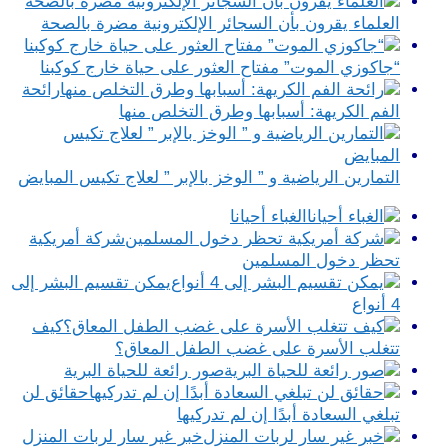
العلماء يقرون بأن السجائر الإلكترونية مضرة بالصحة
“جاكوزي الموت” مفتاح العثور على حياة خارج كوكبنا
رائحة
الفم الكريهة: أسبابها وطرق التخلص منها
التمارين الرياضية و ” الوخز بالإبر ” لعلاج تكيس المبايض
الغباء أحيانا
شركة أمريكية
تحظر دخول المسلمين
يمكن تقسيم البشر إلى
4 أنواع
كيف
تتغلب الأسرة على غضب الطفل المعاق؟
صور رائعة للحياة البرية
حقائق لن
تبلغي السعادة أبدًا إن لم تدركيها
خبر غير سار لربات المنزل