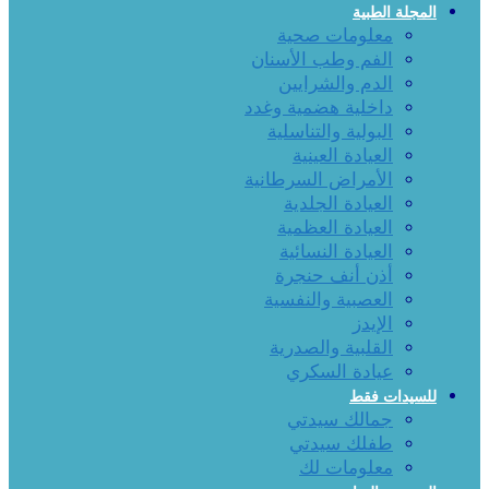
المجلة الطبية
معلومات صحية
الفم وطب الأسنان
الدم والشرايين
داخلية هضمية وغدد
البولية والتناسلية
العيادة العينية
الأمراض السرطانية
العيادة الجلدية
العيادة العظمية
العيادة النسائية
أذن أنف حنجرة
العصبية والنفسية
الإيدز
القلبية والصدرية
عيادة السكري
للسيدات فقط
جمالك سيدتي
طفلك سيدتي
معلومات لك