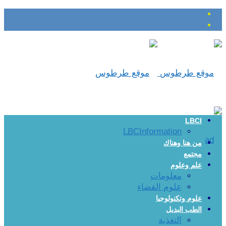
LBCI
LBCInformation
من هنا وهناك
مجتمع
علم وعلوم
معلومات
علوم الفضاء
علوم وتكنولوجيا
الطب البديل
التغذية