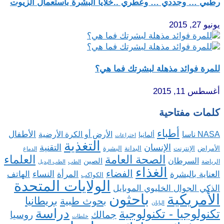
رطبي … وجددي … وعطري ..خلايا البشرة باستعمال الزيوت
يونيو 27, 2015
للمرة فوائد مذهلة لبشرتك فما هي؟
أغسطس 11, 2015
كلمات مفتاحية
أطباء
الأطفال
NASA ناسا
الأرض أو الكرة الأرضية
ألمانيا
اختراعات
التغذية
الإنسان
التقنية
الإنترنت
البدانة
البشرة
الأمراض
الدماغ
الصحة العامة
العلماء
السرطان
الصين
الرياضة
الطب
الطب البديل
الغذاء
الفضاء
النساء
العناية بالبشرة
المرأة
الهاتف
الكواكب
الولايات المتحدة
الذكي الجوال الخليوي الموبايل
باحثون
الأمريكية
بريطانيا
بحوث طبية
اليابان
دراسة
تكنولوجيا - تكنولوجية
روسيا
جمالك
خلطات