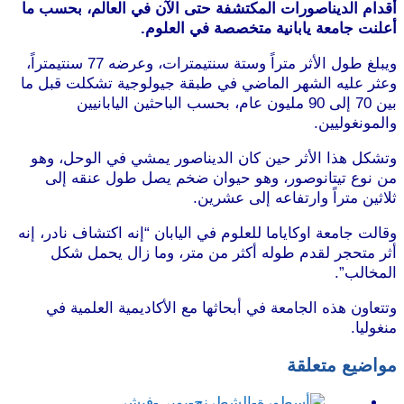
أقدام الديناصورات المكتشفة حتى الآن في العالم، بحسب ما
أعلنت جامعة يابانية متخصصة في العلوم.
ويبلغ طول الأثر متراً وستة سنتيمترات، وعرضه 77 سنتيمتراً،
وعثر عليه الشهر الماضي في طبقة جيولوجية تشكلت قبل ما
بين 70 إلى 90 مليون عام، بحسب الباحثين اليابانيين
والمونغوليين.
موقع طرطوس
وتشكل هذا الأثر حين كان الديناصور يمشي في الوحل، وهو
من نوع تيتانوصور، وهو حيوان ضخم يصل طول عنقه إلى
ثلاثين متراً وارتفاعه إلى عشرين.
وقالت جامعة اوكاياما للعلوم في اليابان “إنه اكتشاف نادر، إنه
أثر متحجر لقدم طوله أكثر من متر، وما زال يحمل شكل
المخالب”.
موقع طرطوس
وتتعاون هذه الجامعة في أبحاثها مع الأكاديمية العلمية في
منغوليا.
مواضيع متعلقة