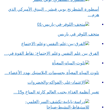
أسطورة الشطرنج بوبي فيشر.. البيدق الأميركي الذي
هزم…
متحف اللوفر في باريس
الفرق بين علم النفس وعلم الإجتماع​: نقاط القوة في…
تلوث المياه المعبأة بجسيمات البلاستيك يهدد الأعضاء…
تغيير أنظمة الغذاء يجنب العالم كارثة المناخ و15…