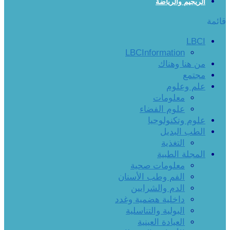
الريجيم والرياضة
قائمة
LBCI
LBCInformation
من هنا وهناك
مجتمع
علم وعلوم
معلومات
علوم الفضاء
علوم وتكنولوجيا
الطب البديل
التغذية
المجلة الطبية
معلومات صحية
الفم وطب الأسنان
الدم والشرايين
داخلية هضمية وغدد
البولية والتناسلية
العيادة العينية