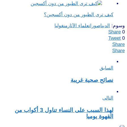
كيف ترى الطيور من دون أكسجين؟
وسوم:
الديناصورات
علماء الآثار
منغوليا
Share
0
Tweet
0
Share
Share
السابق
نصائح صحية غريبة
التالى
لهذا السبب على النساء تناول 3 أكواب من
القهوة يوميا