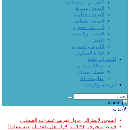
الأمراض السرطانية
العيادة الجلدية
العيادة العظمية
العيادة النسائية
أذن أنف حنجرة
العصبية والنفسية
الإيدز
القلبية والصدرية
عيادة السكري
للسيدات فقط
جمالك سيدتي
طفلك سيدتي
معلومات لك
الريجيم والرياضة
الأحدث
السجن لأسترالي حاول تهريب عشرات السحالي
قميص محترق بـ1139 دولارا.. هل تفقد الموضة عقلها؟