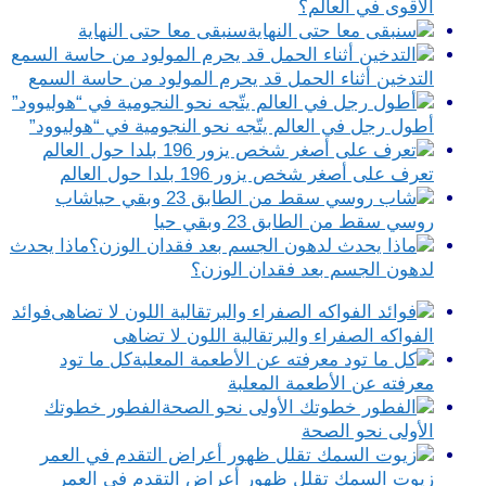
الأقوى في العالم؟
سنبقى معا حتى النهاية
التدخين أثناء الحمل قد يحرم المولود من حاسة السمع
أطول رجل في العالم يتّجه نحو النجومية في “هوليوود”
تعرف على أصغر شخص يزور 196 بلدا حول العالم
شاب
روسي سقط من الطابق 23 وبقي حيا
ماذا يحدث
لدهون الجسم بعد فقدان الوزن؟
فوائد
الفواكه الصفراء والبرتقالية اللون لا تضاهى
كل ما تود
معرفته عن الأطعمة المعلبة
الفطور خطوتك
الأولى نحو الصحة
زيوت السمك تقلل ظهور أعراض التقدم في العمر