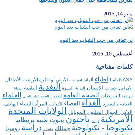
تمارين للمحافظة على جمال العيون ونشاطها
مايو 14, 2015
لن تعاني من حب الشباب بعد اليوم
أغسطس 10, 2015
كلمات مفتاحية
أطباء
الأطفال
NASA ناسا
الأرض أو الكرة الأرضية
ألمانيا
اختراعات
التغذية
الإنسان
التقنية
الإنترنت
البدانة
البشرة
الأمراض
الدماغ
الصحة العامة
العلماء
السرطان
الصين
الرياضة
الطب
الطب البديل
الغذاء
الفضاء
النساء
العناية بالبشرة
المرأة
الهاتف
الكواكب
الولايات المتحدة
الذكي الجوال الخليوي الموبايل
باحثون
الأمريكية
بريطانيا
بحوث طبية
اليابان
دراسة
تكنولوجيا - تكنولوجية
روسيا
جمالك
خلطات