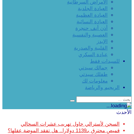
الأمراض السرطانية
العيادة الجلدية
العيادة العظمية
العيادة النسائية
أذن أنف حنجرة
العصبية والنفسية
الإيدز
القلبية والصدرية
عيادة السكري
للسيدات فقط
جمالك سيدتي
طفلك سيدتي
معلومات لك
الريجيم والرياضة
الأحدث
السجن لأسترالي حاول تهريب عشرات السحالي
قميص محترق بـ1139 دولارا.. هل تفقد الموضة عقلها؟