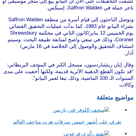
كشفت التحقيقات حتى الآن أن البيانو بيع إلى متجر موسيقى أو
تاجر جملة في Saffron Walden، إسيكس.
موقع طرطوس
وتوصل الباحثون إلى قيام أسرة من منطقة Saffron Walden
بشراء البيانو عام 1983، كما بدأت عمليات التحقيق القضائي
يوم الخميس 12 يناير/كانون الثاني في محكمة Shrewsbury
Coroner، وذلك في سعي واضح لمتابعة طبيعة البحث. وسيتم
استئناف التحقيق والوصول إلى الخلاصة في 16 مارس/
آذار.
موقع طرطوس
وقال إيان ريتشاردسون، مسجل الكنز في المتحف البريطاني:
“قد تكون القطع الذهبية الأثرية قديمة، ولكنها أُخفيت على مدى
السنوات الـ 100 الماضية، وذلك تبعا لعمر البيانو”.
وكالات
مواضيع متعلقة
تعرف على أشهر خمس سرقات هزت متاحف العالم