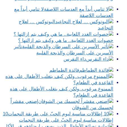
لا تنامي أبداً مع
العدسات اللاصقة
البوتوكس … لعلاج
التجاعيد
حصوات الغدد اللعابية.. ما هي وكيف يتم إزالتها ؟
تأثير
الأسبرين على السرطان والذبحة القلبية
داء النقرس
فائدة الطماطم
الممنوع مرغوب..ولكن كيف يتغلب الأطفال على هذه
القاعدة في الطعام؟
إصنعي مقشراً
لجسمك من الشوفان
10
إطلالات مناسبة ليوم الحبّ على طريقة النجمات