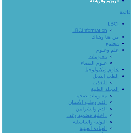
الريجيم والرياضة
قائمة
LBCI
LBCInformation
من هنا وهناك
مجتمع
علم وعلوم
معلومات
علوم الفضاء
علوم وتكنولوجيا
الطب البديل
التغذية
المجلة الطبية
معلومات صحية
الفم وطب الأسنان
الدم والشرايين
داخلية هضمية وغدد
البولية والتناسلية
العيادة العينية