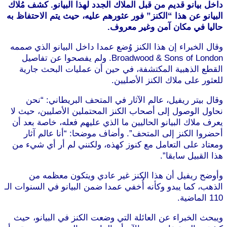
داخل بيانو قديم من قبل الملاك الجدد لهذا البيانو. كشف مُلاك
البيانو عن هذا “الكنز” فور عثورهم عليه، حيث يتم الاحتفاظ به
حاليا في مكان آمن وغير معروف.
وقال الخبراء إن هذا الكنز وُضع عمدا داخل البيانو الذي صممه
Broadwood & Sons of London. ولم يفصحوا عن تفاصيل
القطع الذهبية المكتشفة، في حين أن عمليات البحث جارية
للعثور على ملاك الكنز الأصليين.
موقع طرطوس
وقال بيتر ريفيل، عالم الآثار في المتحف البريطاني: “نحن
نحاول الوصول إلى أصحاب الكنز المحتملين الأصليين، حيث لا
يعرف ملاك البيانو الحاليين ما الذي عليهم فعله، خاصة بعد أن
أحضروا الكنز إلى المتحف”. وأضاف موضحا: “أنا عالم آثار
ومعتاد على التعامل مع كنوز كهذه، ولكنني لم أر أي شيء من
هذا القبيل سابقا”.
موقع طرطوس
وأوضح ريفيل أن هذا الكنز غير عادي ويتكون معظمه من
الذهب، كما يبدو وكأنه أُخفي عمدا ضمن البيانو في السنوات الـ
110 الماضية.
ويبحث الخبراء عن العائلة التي وضعت الكنز في البيانو، حيث