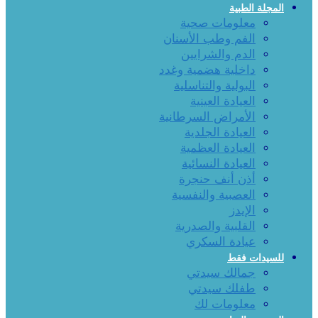
المجلة الطبية
معلومات صحية
الفم وطب الأسنان
الدم والشرايين
داخلية هضمية وغدد
البولية والتناسلية
العيادة العينية
الأمراض السرطانية
العيادة الجلدية
العيادة العظمية
العيادة النسائية
أذن أنف حنجرة
العصبية والنفسية
الإيدز
القلبية والصدرية
عيادة السكري
للسيدات فقط
جمالك سيدتي
طفلك سيدتي
معلومات لك