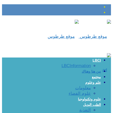
LBCI
LBCInformation
من هنا وهناك
مجتمع
علم وعلوم
معلومات
علوم الفضاء
علوم وتكنولوجيا
الطب البديل
التغذية