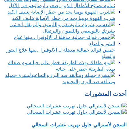
ثمانية نصائح للأطفال الذين يصعب إرضاؤهم في الأكل
شرب القهوة يوميا يحد من خطر الإصابة بتليف الكبد
انعشي
بشرتكِ باليوسفي والليمون والبرتقال
خمس فوائد جمالية مذهلة لـ الالوفيرا ..بينها علاج البثور
والصلع
نوم طفلك
بهذه الطريقة خطر على حياته
لبشرة جميلة
ومتألقة ضد البرد والتجاعيد
أحدث المنشورات
السجن لأسترالي حاول تهريب عشرات السحالي