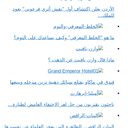
الأردن يعلن اكتشاف أول "نقش أثري فرعوني" يعود
للملك…
ما هو "الخلط المعرفي" وكيف يساعدك على النوم؟
ماذا قال وارن بافيت عن الذهب ؟
فندق في ماكاو يقتلع سبائك ذهبية تزين مدخله ويبيعها
باحثون يقتربون من حل لغز الاختفاء الغامض لطيارة…
النبات الراقص.. الظاهرة التي يعجز العلماء عن تفسيرها