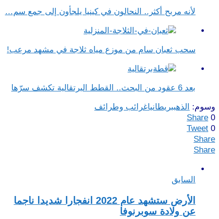
لأنه مربح أكثر.. النحالون في كينيا يلجأون إلى جمع سم…
سحب ثعبان سام من موزع مياه ثلاجة في مشهد مرعب!
بعد 6 عقود من البحث.. القطط البرتقالية تكشف سرّها
وسوم:
الذهب
بريطانيا
غرائب وطرائف
Share
0
Tweet
0
Share
Share
السابق
الأرض ستشهد عام 2022 انفجارا شديدا ناجما
عن ولادة سوبرنوفا