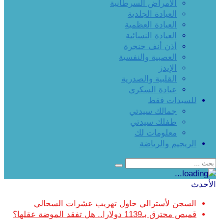
الأمراض السرطانية
العيادة الجلدية
العيادة العظمية
العيادة النسائية
أذن أنف حنجرة
العصبية والنفسية
الإيدز
القلبية والصدرية
عيادة السكري
للسيدات فقط
جمالك سيدتي
طفلك سيدتي
معلومات لك
الريجيم والرياضة
الأحدث
السجن لأسترالي حاول تهريب عشرات السحالي
قميص محترق بـ1139 دولارا.. هل تفقد الموضة عقلها؟