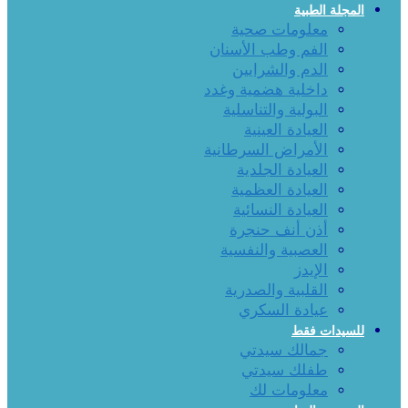
المجلة الطبية
معلومات صحية
الفم وطب الأسنان
الدم والشرايين
داخلية هضمية وغدد
البولية والتناسلية
العيادة العينية
الأمراض السرطانية
العيادة الجلدية
العيادة العظمية
العيادة النسائية
أذن أنف حنجرة
العصبية والنفسية
الإيدز
القلبية والصدرية
عيادة السكري
للسيدات فقط
جمالك سيدتي
طفلك سيدتي
معلومات لك