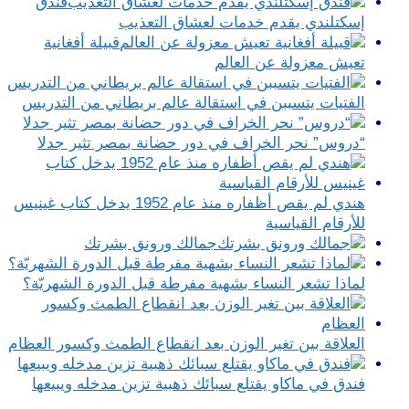
فندق
إسكتلندي يقدم خدمات لعشاق التعذيب
قبيلة أفغانية
تعيش معزولة عن العالم
الفتيات يتسببن في استقالة عالم بريطاني من التدريس
“دروس” نحر الخراف في دور حضانة بمصر تثير جدلا
هندي لم يقص أظفاره منذ عام 1952 يدخل كتاب غينيس
للأرقام القياسية
جمالك ورونق بشرتك
لماذا تشعر النساء بشهية مفرطة قبل الدورة الشهريّة؟
العلاقة بين تغير الوزن بعد انقطاع الطمث وكسور العظام
فندق في ماكاو يقتلع سبائك ذهبية تزين مدخله ويبيعها