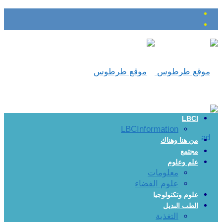
LBCI
LBCInformation
من هنا وهناك
مجتمع
علم وعلوم
معلومات
علوم الفضاء
علوم وتكنولوجيا
الطب البديل
التغذية