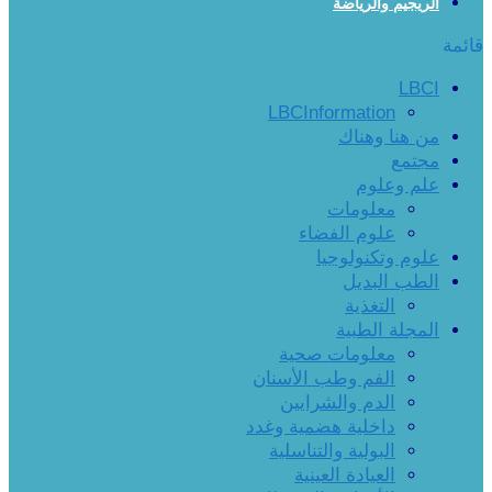
الريجيم والرياضة
قائمة
LBCI
LBCInformation
من هنا وهناك
مجتمع
علم وعلوم
معلومات
علوم الفضاء
علوم وتكنولوجيا
الطب البديل
التغذية
المجلة الطبية
معلومات صحية
الفم وطب الأسنان
الدم والشرايين
داخلية هضمية وغدد
البولية والتناسلية
العيادة العينية