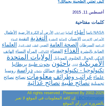
كيف تعتني الطحينة بجمالك؟
أغسطس 11, 2015
كلمات مفتاحية
أطباء
الأطفال
NASA ناسا
الأرض أو الكرة الأرضية
ألمانيا
اختراعات
التغذية
الإنسان
التقنية
الإنترنت
البدانة
البشرة
الأمراض
الدماغ
الصحة العامة
العلماء
السرطان
الصين
الرياضة
الطب
الطب البديل
الغذاء
الفضاء
النساء
العناية بالبشرة
المرأة
الهاتف
الكواكب
الولايات المتحدة
الذكي الجوال الخليوي الموبايل
باحثون
الأمريكية
بريطانيا
بحوث طبية
اليابان
دراسة
تكنولوجيا - تكنولوجية
روسيا
جمالك
خلطات
معلومات
غرائب وطرائف
علماء
نصائح
نصائح
نصائح غذائية
نصائح طبية
تجميلية
2002-2025 All rights reserved , Powered By
LBCInformation
إن كافة المعلومات في الموقع لا تعبر
بالضرورة عن رأي الموقع