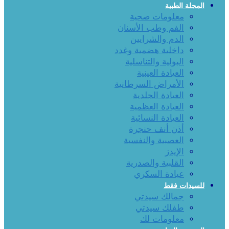
المجلة الطبية
معلومات صحية
الفم وطب الأسنان
الدم والشرايين
داخلية هضمية وغدد
البولية والتناسلية
العيادة العينية
الأمراض السرطانية
العيادة الجلدية
العيادة العظمية
العيادة النسائية
أذن أنف حنجرة
العصبية والنفسية
الإيدز
القلبية والصدرية
عيادة السكري
للسيدات فقط
جمالك سيدتي
طفلك سيدتي
معلومات لك