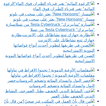
“الرغوة
المائية” تغير فيزياء الطيران فوق الماء
مسبار “New Horisons” يعثر على سحب في بلوتو
سيارة
“سايبرترك” Tesla Cybertruck من تسلا
بطارية
جهازك تتبع نشاطاتك على الانترنت
الصين في طريقها لتطوير أحدث أنواع غواصاتها النووية
الاستراتيجية
مقلصات الأوعية الدموية ! تجنبوا الإفراط في تناولها
حصر
البول وانسداد المثانة وتضخم البروستات
حتى النشاط
البدني الخفيف يطيل العمر
من قال بأنّ