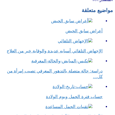
مواضيع متعلقة
أعراض سابق الحيض
الإجهاض التلقائي أسبابه عديدة والوقاية خير من العلاج
دراسة: حالة متصلة بالتدهور المعرفي تصيب إمرأة من
كل…
حساب فترة الحمل ويوم الولادة