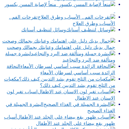
منعاً لإصابة المسن بكسور
تقرحات الفم..
الأسباب وطرق العلاج
وسائل لتنظيف أسنانك
جمال يديك دليل على اهتمامك وعنايتك بجمالك وصحت
لبشرة جميلة
ومتألقة ضد البرد والتجاعيد
النحافة
الزائدة سبب أساسي لسرطان الأمعاء
مكعبات
من الثلج تقوم بشد الثديين كيف ذلك؟
اسباب تغير لون
الاسنان عند الاطفال
البشرة الجميلة في
الغذاء الصحيح
أسباب
ظهور بقع بيضاء على الجلد عند الأطفال