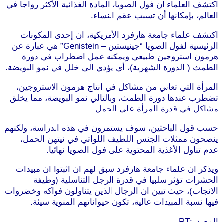
اكتشف العلماء ان فول الصويا، المادة الغذائية الأكثر رواجا في
العالم، بإمكانها أن تسبب عقم النساء.
اكتشف علماء جامعة هارفرد الأمريكية، ان إحدى المكونات
الرئيسية لفول الصويا “جينيستين – Genistein” هي عبارة عن
هرمون استروجين طبيعي ويمكنه عمل اضطراب في دورة
الطمث ( الدورة الشهرية)، أي يؤدي الى خلل في نمو البويضة.
المرأة التي تعاني من مشاكل في انتاج هرمون الاستروجين،
تضطرب عندها دورة الطمث، وبالتالي نمو البويضة، مما يخلق
مشاكل في قدرة المرأة على الحمل.
حسب قول الباحثين، سوف يستمرون في هذه الدراسة، ولكنهم
ينصحون ممثلات الجنس اللطيف اللواتي في نيتهن الحمل،
عدم تناول الأغذية المحتوية على فول الصويا نهائيا.
ويذكر ان علماء جامعة هارفرد سبق لهم ان اثبتوا ان مبيدات
الحشرات تؤثر سلبيا في قدرة الرجل التناسلية (وظيفة
الانجاب)، حيث تبين ان الرجال الذين يتناولون فواكه وخضروات
فيها نسبة المبيدات عالية، تكون حيواناتهم المنوية سيئة.
المصدر:RT