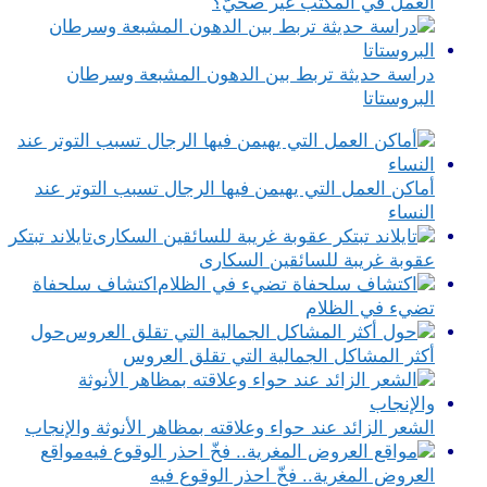
العمل في المكتب غير صحيّ؟
دراسة حديثة تربط بين الدهون المشبعة وسرطان
البروستاتا
أماكن العمل التي يهيمن فيها الرجال تسبب التوتر عند
النساء
تايلاند تبتكر
عقوبة غريبة للسائقين السكارى
اكتشاف سلحفاة
تضيء في الظلام
حول
أكثر المشاكل الجمالية التي تقلق العروس
الشعر الزائد عند حواء وعلاقته بمظاهر الأنوثة والإنجاب
مواقع
العروض المغرية.. فخّ احذر الوقوع فيه