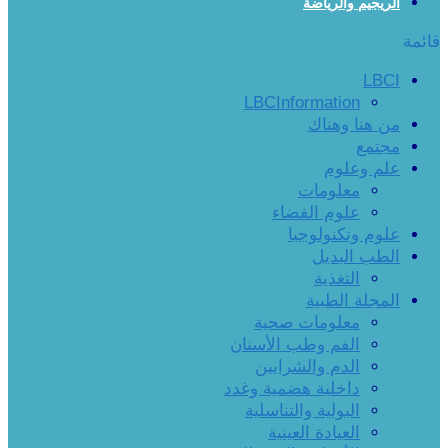
الريجيم والرياضة
قائمة
LBCI
LBCInformation
من هنا وهناك
مجتمع
علم وعلوم
معلومات
علوم الفضاء
علوم وتكنولوجيا
الطب البديل
التغذية
المجلة الطبية
معلومات صحية
الفم وطب الأسنان
الدم والشرايين
داخلية هضمية وغدد
البولية والتناسلية
العيادة العينية