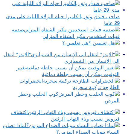
صاحب فندق وثق بالكاميرا حياة النزلاء الليلية على مدى
29 عاما
صدمة
فتيات استخدمن مكبر الشفاه المنزلي
هل تعلمين ؟
“الايدز” انتقل
الى الإنسان من الشمبانزي
تغيير
التوقيت يمكن أن يسبب جلطة دماغية
الخضراوات
الطازجة تركيبة سحرية
كوب الحليب وخطر
المرض
اكتشاف
فيروس يسبب وباء التهاب الرئتين
لماذا تصاب
النساء بنوبات الصداع المزمن؟