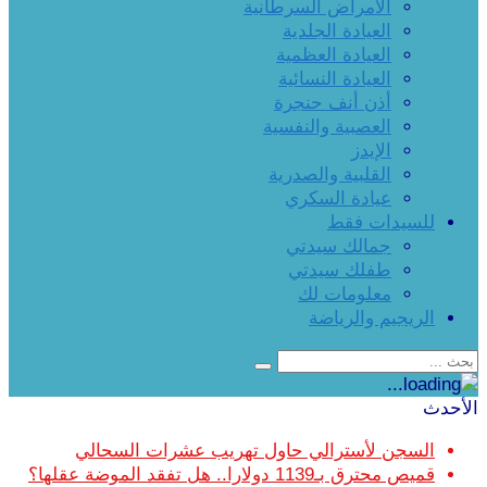
الأمراض السرطانية
العيادة الجلدية
العيادة العظمية
العيادة النسائية
أذن أنف حنجرة
العصبية والنفسية
الإيدز
القلبية والصدرية
عيادة السكري
للسيدات فقط
جمالك سيدتي
طفلك سيدتي
معلومات لك
الريجيم والرياضة
الأحدث
السجن لأسترالي حاول تهريب عشرات السحالي
قميص محترق بـ1139 دولارا.. هل تفقد الموضة عقلها؟