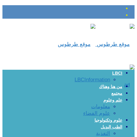
LBCI
LBCInformation
من هنا وهناك
مجتمع
علم وعلوم
معلومات
علوم الفضاء
علوم وتكنولوجيا
الطب البديل
التغذية