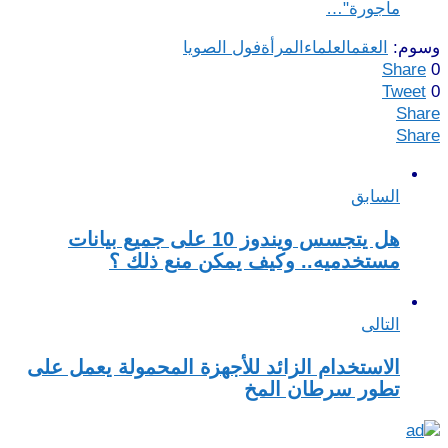
مأجورة"…
وسوم:
العقم
العلماء
المرأة
فول الصويا
Share
0
Tweet
0
Share
Share
السابق
هل يتجسس ويندوز 10 على جميع بيانات
مستخدميه.. وكيف يمكن منع ذلك ؟
التالى
الاستخدام الزائد للأجهزة المحمولة يعمل على
تطور سرطان المخ