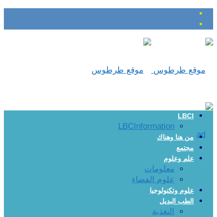
LBCI
LBCInformation
من هنا وهناك
مجتمع
علم وعلوم
معلومات
علوم الفضاء
علوم وتكنولوجيا
الطب البديل
التغذية