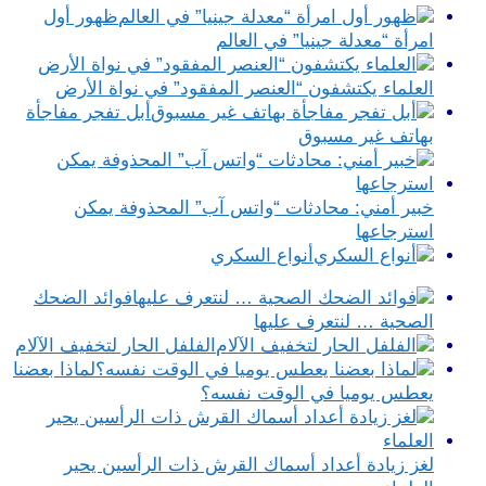
ظهور أول
امرأة “معدلة جينيا” في العالم
العلماء يكتشفون “العنصر المفقود” في نواة الأرض
أبل تفجر مفاجأة
بهاتف غير مسبوق
خبير أمني: محادثات “واتس آب” المحذوفة يمكن
استرجاعها
أنواع السكري
فوائد الضحك
الصحية … لنتعرف عليها
الفلفل الحار لتخفيف الآلام
لماذا بعضنا
يعطس يوميا في الوقت نفسه؟
لغز زيادة أعداد أسماك القرش ذات الرأسين يحير