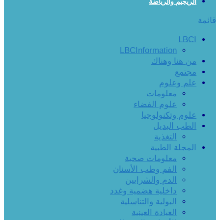
الريجيم والرياضة
قائمة
LBCI
LBCInformation
من هنا وهناك
مجتمع
علم وعلوم
معلومات
علوم الفضاء
علوم وتكنولوجيا
الطب البديل
التغذية
المجلة الطبية
معلومات صحية
الفم وطب الأسنان
الدم والشرايين
داخلية هضمية وغدد
البولية والتناسلية
العيادة العينية