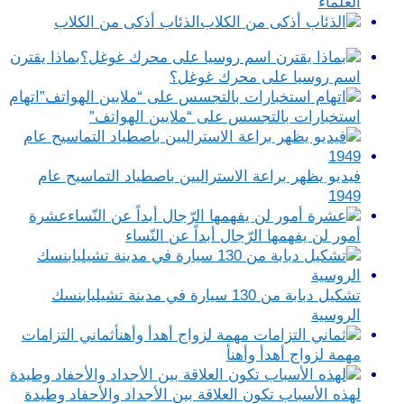
العلماء
الذئاب أذكى من الكلاب
بماذا يقترن
اسم روسيا على محرك غوغل؟
اتهام
استخبارات بالتجسس على “ملايين الهواتف”
فيديو يظهر براعة الاستراليين باصطياد التماسيح عام
1949
عشرة
أمور لن يفهمها الرّجال أبداً عن النّساء
تشكيل دبابة من 130 سيارة في مدينة تشيليابنسك
الروسية
ثماني التزامات
مهمة لزواج أهدأ وأهنأ
لهذه الأسباب تكون العلاقة بين الأجداد والأحفاد وطيدة