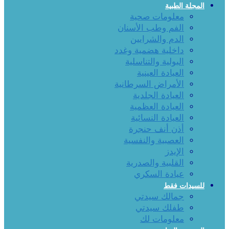
المجلة الطبية
معلومات صحية
الفم وطب الأسنان
الدم والشرايين
داخلية هضمية وغدد
البولية والتناسلية
العيادة العينية
الأمراض السرطانية
العيادة الجلدية
العيادة العظمية
العيادة النسائية
أذن أنف حنجرة
العصبية والنفسية
الإيدز
القلبية والصدرية
عيادة السكري
للسيدات فقط
جمالك سيدتي
طفلك سيدتي
معلومات لك