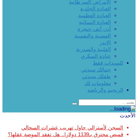
الأمراض السرطانية
العيادة الجلدية
العيادة العظمية
العيادة النسائية
أذن أنف حنجرة
العصبية والنفسية
الإيدز
القلبية والصدرية
عيادة السكري
للسيدات فقط
جمالك سيدتي
طفلك سيدتي
معلومات لك
الريجيم والرياضة
الأحدث
السجن لأسترالي حاول تهريب عشرات السحالي
قميص محترق بـ1139 دولارا.. هل تفقد الموضة عقلها؟