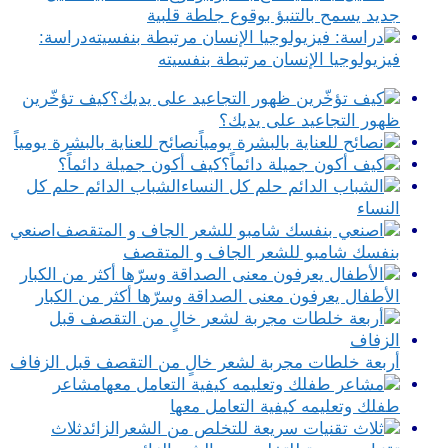
جديد يسمح بالتنبؤ بوقوع جلطة قلبية
دراسة:
فيزيولوجيا الإنسان مرتبطة بنفسيته
كيف تؤخّرين
ظهور التجاعيد على يديك؟
نصائح للعناية بالبشرة يومياً
كيف أكون جميلة دائماً؟
الشباب الدائم حلم كل
النساء
اصنعي
بنفسك شامبو للشعر الجاف و المتقصف
الأطفال يعرفون معنى الصداقة وسرّها أكثر من الكبار
أربعة خلطات مجربة لشعر خالٍ من التقصف قبل الزفاف
مشاعر
طفلك وتعليمه كيفية التعامل معها
ثلاث