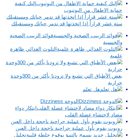
إليك كيفية
حماية الاطفال من اليوتيوب
ستة عشر قراراً إذا اتخذتها قد تدمر حياتك ومستقبلك
فوائد الزبيب الصحية
والجنسية
التلوث الغذائي ظاهرة
علمية
بعض الأطباق التي تشبع ولا تزودنا بأكثر من 300وحدة
حرارية
هل تعلم
الدوخة Dizziness
ابتكار دواء
مضاد لاحتشاء عضلة القلب
روبوت يقوم بأول عملية جراحية ناجحة داخل العين
تحليل