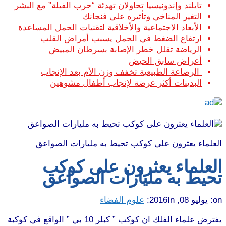
تايلند وإندونيسيا تحاولان تهدئة “حرب الفيلة” مع البشر
التغير المناخي وتأثيره على فنجانك
الأبعاد الاجتماعية والأخلاقية لتقنيات الحمل المساعدة
ارتفاع الضغط في الحمل يسبب أمراض القلب
الرياضة تقلل خطر الإصابة بسرطان المبيض
أعراض سابق الحيض
الرضاعة الطبيعية تخفف وزن الأم بعد الإنجاب
البدينات أكثر عرضة لإنجاب أطفال مشوهين
العلماء يعثرون على كوكب تحيط به مليارات الصواعق
العلماء يعثرون على كوكب
تحيط به مليارات الصواعق
on:
يوليو 08, 2016
In:
علوم الفضاء
يفترض علماء الفلك ان كوكب ” كبلر 10 بي ” الواقع في كوكبة