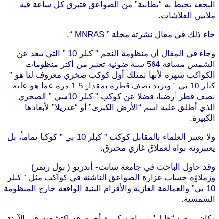
البجعة تحيط به “بطانية” من الصواعق فتبرق كل ساعة فيه
ملايين الفلاشات.
جاء ذلك في مقال نشرته مجلة ” MNRAS “.
وجاء في المقال أن منظومة النجم ” كبلر 10 ” التي تبعد عن
الشمس مسافة 564 سنة ضوئية تعتبر من أكثر منظومات
الكواكب شهرة لأنها تمتلك أول كوكب صخري معروف لنا هو ”
كبلر 10 بي ” ويزيد نصف قطره بمقدار 1.5 مرة عما هو عليه
نصف قطر أرضنا، فضلا عن كوكب ” كبلر 10سي ” الصخري
الذي أطلق عليه اسم “الأرض الكبرى” أو “غدزيلا” لأبعادها
الكبيرة.
ولا يعتبر العلماء بالمقابل كوكب ” كبلر 10 بي ” كوكبا تماماً، بل
يعتبرونه نواة لعملاق غازي محترق.
وقد حاول الباحث في جامعة سانت- أندريو ( بول ريمر)
وزملاؤه حساب غزارة الصواعق الناشئة في كواكب مثل ” كبلر
10 بي” والعمالقة الغازية والأقزام البنية الواقعة خارج المنظومة
الشمسية.
وكان مرصد “هابل” ومراصد كبيرة أخرى قد اكتشفت في الآونة