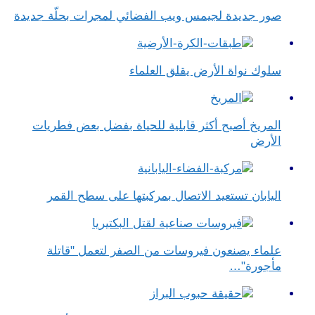
صور جديدة لجيمس ويب الفضائي لمجرات بحلّة جديدة
سلوك نواة الأرض يقلق العلماء
المريخ أصبح أكثر قابلية للحياة بفضل بعض فطريات
الأرض
اليابان تستعيد الاتصال بمركبتها على سطح القمر
علماء يصنعون فيروسات من الصفر لتعمل "قاتلة
مأجورة"…