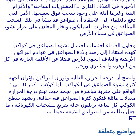
الأخيرة في الغلاف الغازي لـ”المشترِيات الساخنة” والأقزام
البنية وغيرها أدلة على وجود سحب فوق سطحها، الأمر الذي
دفع بالعلماء إلى الاعتقاد أن صواعق قد تنشأ في تلك السحب
المتألفة من قطرات السيليكون وبخار المعادن على غرار نشوء
الصواعق في سماء الأرض.
وحاول العلماء احتساب احتمال نشوء الصواعق في كواكب
كهذه استنادا إلى رصد ولادة الصواعق في عوادم البراكين
الأرضية والغلاف الجوي للأرض فضلا عن الأغلفة الغازية في كل
من الزهرة والمشتري وزحل.
واتضح أن درجة الحرارة العالية وثوران البراكين يؤثران لجهة
كثرة نشوء الصواعق في الكواكب. اما كوكب ” كبلر 10 بي ”
الواقع على مقربة مباشرة من نجمه حيث تبلغ درجة الحرارة
معدلات هائلة فتكون كثرة الصواعق فيه خيالية. ويشهد سطح
الكوكب كل ساعة تريليون حالة تفريغٍٍ للشحنات الكهربائية ، ما
جعل بطانية من الصواعق اللامعة تحيط به.
RT
مواضيع متعلقة