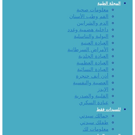
المجلة الطبية
معلومات صحية
الفم وطب الأسنان
الدم والشرايين
داخلية هضمية وغدد
البولية والتناسلية
العيادة العينية
الأمراض السرطانية
العيادة الجلدية
العيادة العظمية
العيادة النسائية
أذن أنف حنجرة
العصبية والنفسية
الإيدز
القلبية والصدرية
عيادة السكري
للسيدات فقط
جمالك سيدتي
طفلك سيدتي
معلومات لك