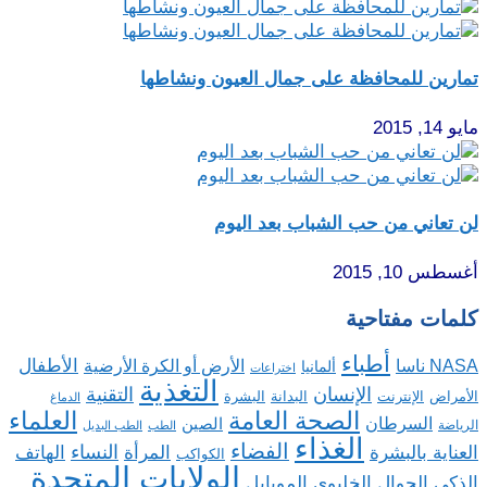
تمارين للمحافظة على جمال العيون ونشاطها
مايو 14, 2015
لن تعاني من حب الشباب بعد اليوم
أغسطس 10, 2015
كلمات مفتاحية
أطباء
الأطفال
NASA ناسا
الأرض أو الكرة الأرضية
ألمانيا
اختراعات
التغذية
الإنسان
التقنية
الإنترنت
البدانة
البشرة
الأمراض
الدماغ
الصحة العامة
العلماء
السرطان
الصين
الرياضة
الطب
الطب البديل
الغذاء
الفضاء
النساء
العناية بالبشرة
المرأة
الهاتف
الكواكب
الولايات المتحدة
الذكي الجوال الخليوي الموبايل