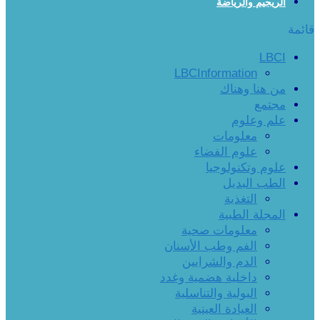
الريجيم والرياضة
قائمة
LBCI
LBCInformation
من هنا وهناك
مجتمع
علم وعلوم
معلومات
علوم الفضاء
علوم وتكنولوجيا
الطب البديل
التغذية
المجلة الطبية
معلومات صحية
الفم وطب الأسنان
الدم والشرايين
داخلية هضمية وغدد
البولية والتناسلية
العيادة العينية