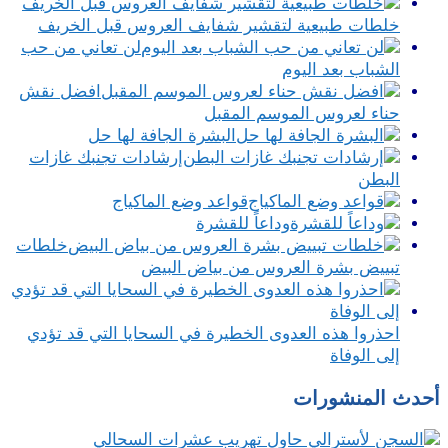
خلطات طبيعية لتقشير شفايف العروس قبل الخريف
لن تعاني من حب
الشباب بعد اليوم
افضل نقش
حناء لعروس الموسم المقبل
البشرة الجافة لها حل
إرشادات تجنبك غازات
البطن
قواعد وضع الماكياج
وداعاً للقشرة
خلطات
تبييض بشرة العروس من بياض البيض
احذروا هذه العدوى الخطيرة في السحايا التي قد تؤدي
إلى الوفاة
أحدث المنشورات