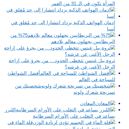
المرأة تكون في الـ 31 من العمر
إدمان الهواتف الذكية يزداد انتشارا إلى حد مُقلق في
آسيا
%75 من
البريطانيين يجهلون معالم بلادهم
ثروة بيل غيتس تتخطى الحدود… من يجرؤ على إزاحة
الرجل الأغنى عن عرشه؟
أفضل الشواطئ
للسياحة في العالم
شخصيتك من
تسريحة شعرك ولونه
المعادن
الليزر
يساعد في التغلب على الأورام السرطانية
قلة الماء في
الجسم تؤدي لزيادة الوزن