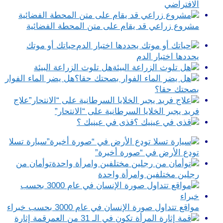
الافتراضي
مشروع زراعي قد يقام على متن المحطة الفضائية
حياتك أو موتك
يحددها اختبار الدم
هل تلوث الزراعة البيئة
هل يضر الماء الفوار
بصحتك حقا؟
علاج
فريد يجبر الخلايا السرطانية على “الانتحار”
قذى في عينيك ؟
سيارة تسلا
تودع الأرض في “صورة أخيرة”
توأمان من
رجلين مختلفين وامرأة واحدة
مواقع تتداول صورة الإنسان في عام 3000 بحسب خبراء
قمة إثارة