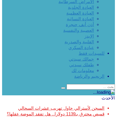
الأمراض السرطانية
العيادة الجلدية
العيادة العظمية
العيادة النسائية
أذن أنف حنجرة
العصبية والنفسية
الإيدز
القلبية والصدرية
عيادة السكري
للسيدات فقط
جمالك سيدتي
طفلك سيدتي
معلومات لك
الريجيم والرياضة
الأحدث
السجن لأسترالي حاول تهريب عشرات السحالي
قميص محترق بـ1139 دولارا.. هل تفقد الموضة عقلها؟