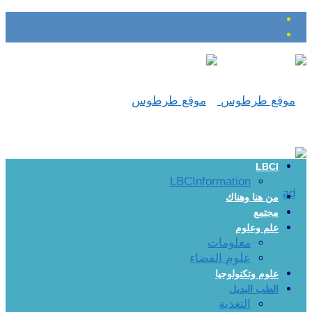
LBCI
LBCInformation
من هنا وهناك
مجتمع
علم وعلوم
معلومات
علوم الفضاء
علوم وتكنولوجيا
الطب البديل
التغذية