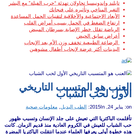
تايلند وإندونيسيا تحاولان تهدئة “حرب الفيلة” مع البشر
التغير المناخي وتأثيره على فنجانك
الأبعاد الاجتماعية والأخلاقية لتقنيات الحمل المساعدة
ارتفاع الضغط في الحمل يسبب أمراض القلب
الرياضة تقلل خطر الإصابة بسرطان المبيض
أعراض سابق الحيض
الرضاعة الطبيعية تخفف وزن الأم بعد الإنجاب
البدينات أكثر عرضة لإنجاب أطفال مشوهين
العنب هو المتسبب التاريخي
الأول لحب الشباب
on:
يناير 24, 2015
In:
الطب البديل
,
معلومات صحية
تأقلمت الباكتريا التي تعيش على جلد الإنسان وتسبب ظهور
حب الشباب للعيش في الكروم العادية منذ قديم الزمان. كانت
هذه خطوة أولى يعرفها العلماء عندما انتقلت الباكتريا المضرة