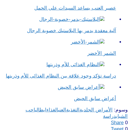
عصير العنب يساعد السيدات على الحمل
آلية معقدة يدمر بها البلاستيك خصوبة الرجال
الشمر الأخضر
دراسة تؤكد وجود علاقة بين النظام الغذائى للأم وذريتها
أعراض سابق الحيض
وسوم:
الأمراض الجلدية
التغذية
العنب
الغذاء
ايطاليا
حب
الشباب
دراسة
Share
0
Tweet
0