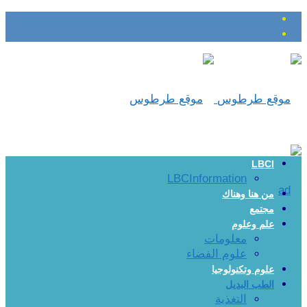
LBCI
LBCInformation
من هنا وهناك
مجتمع
علم وعلوم
معلومات
علوم الفضاء
علوم وتكنولوجيا
الطب البديل
التغذية