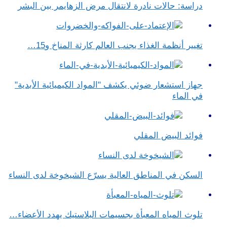
دراسة: حالات نادرة لانتقال مرض الزهايمر بين البشر
تغيير أنظمة الغذاء يجنب العالم كارثة المناخ و15…
جهاز استشعار ضوئي يكشف "المواد الكيميائية الأبدية"
في الماء
فوائد البيض المقلي
السكن في المناطق العالية يسرّع الشيخوخة لدى النساء
تلوث المياه المعبأة بجسيمات البلاستيك يهدد الأعضاء…