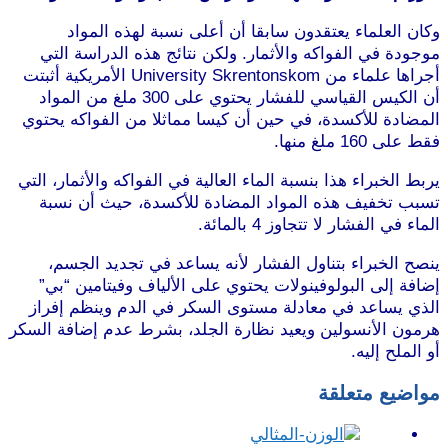
وكان العلماء يعتقدون سابقا أن أعلى نسبة لهذه المواد
موجودة في الفواكه والأثمار. ولكن نتائج هذه الدراسة التي
أجراها علماء من University Skrentonskom الأمريكية أثبتت
أن الكيس القياسي للفشار يحتوي على 300 ملغ من المواد
المضادة للأكسدة، في حين أن كيسا مماثلا من الفواكه يحتوي
فقط على 160 ملغ منها.
موقع طرطوس
يربط الخبراء هذا بنسبة الماء العالية في الفواكه والأثمار، التي
تسبب تخفيف هذه المواد المضادة للأكسدة، حيث أن نسبة
الماء في الفشار لا تتجاوز 4 بالمائة.
ينصح الخبراء بتناول الفشار لأنه يساعد في تجديد الجسم،
إضافة إلى البولوفينولات يحتوي على الألياف وفيتامين “بي”
الذي يساعد في معادلة مستوى السكر في الدم وينظم إفراز
هرمون الأنسولين ويعيد نظارة الجلد، بشرط عدم إضافة السكر
أو الملح إليه.
موقع طرطوس
مواضيع متعلقة