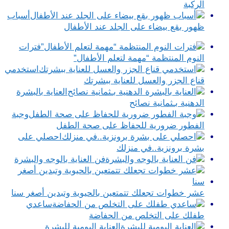
الركبة
أسباب
ظهور بقع بيضاء على الجلد عند الأطفال
فترات
النوم المنتظمة “مهمة لتعلم الأطفال”
استخدمي
قناع الجزر والعسل للعناية ببشرتك
العناية بالبشرة
الدهنية بـثمانية نصائح
وجبة
الفطور ضرورية للحفاظ على صحة الطفل
احصلي على
بشرة برونزية..في منزلك
فن العناية بالوجه والبشرة
عشر خطوات تجعلك تتمتعين بالحيوية وتبدين أصغر سنا
ساعدي
طفلك على التخلص من الحفاضة
العناية اليومية للبشرة