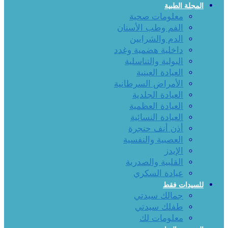
المجلة الطبية
معلومات صحية
الفم وطب الأسنان
الدم والشرايين
داخلية هضمية وغدد
البولية والتناسلية
العيادة العينية
الأمراض السرطانية
العيادة الجلدية
العيادة العظمية
العيادة النسائية
أذن أنف حنجرة
العصبية والنفسية
الإيدز
القلبية والصدرية
عيادة السكري
للسيدات فقط
جمالك سيدتي
طفلك سيدتي
معلومات لك