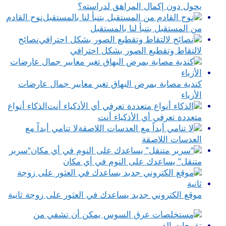
يحول دون إكمال المراهق لدراسته؟
نوح القادم
من المستقبل يتنبأ لنا بالمستقبل
نصائح
لالتقاط وتقطيع الصور بشكل احترافي
كندية مصابة بمرض البهاق تغير معايير جمال عارضات
الأزياء
الذكاء أنواع
متعددة تعرفي أي الأذكياء أنت
لا تنامي أبداً مع
العدسات اللاصقة
“سرير
متنقل” يساعدك على النوم في أي مكان
موقع الكتروني جديد يساعدك في العثور على زوجة ثانية