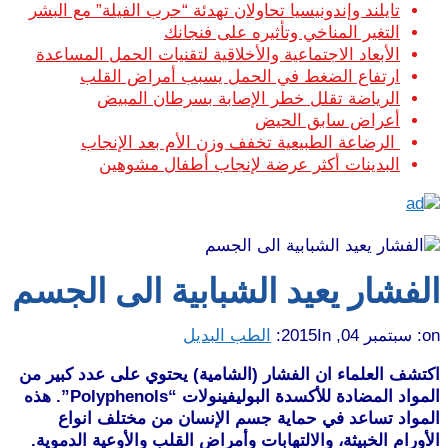
تايلند وإندونيسيا تحاولان تهدئة “حرب الفيلة” مع البشر
التغير المناخي وتأثيره على فنجانك
الأبعاد الاجتماعية والأخلاقية لتقنيات الحمل المساعدة
ارتفاع الضغط في الحمل يسبب أمراض القلب
الرياضة تقلل خطر الإصابة بسرطان المبيض
أعراض سابق الحيض
الرضاعة الطبيعية تخفف وزن الأم بعد الإنجاب
البدينات أكثر عرضة لإنجاب أطفال مشوهين
الفشار يعيد الشبابية الى الجسم
on:
سبتمبر 04, 2015
In:
الطب البديل
اكتشف العلماء ان الفشار (الشامية) يحتوي على عدد كبير من
المواد المضادة للأكسدة البوليفينولات “Polyphenols”. هذه
المواد تساعد في حماية جسم الإنسان من مختلف انواع
الأورام الخبيثة، والالتهابات وأمراض القلب والأوعية الدموية.