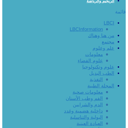
الريجيم والرياضة
قائمة
LBCI
LBCInformation
من هنا وهناك
مجتمع
علم وعلوم
معلومات
علوم الفضاء
علوم وتكنولوجيا
الطب البديل
التغذية
المجلة الطبية
معلومات صحية
الفم وطب الأسنان
الدم والشرايين
داخلية هضمية وغدد
البولية والتناسلية
العيادة العينية