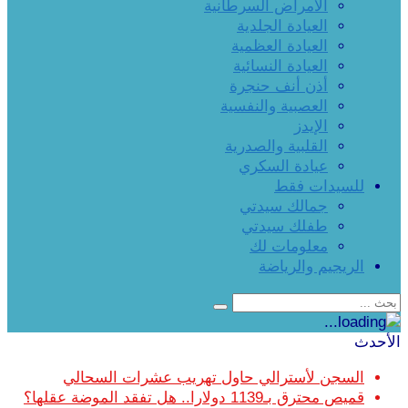
الأمراض السرطانية
العيادة الجلدية
العيادة العظمية
العيادة النسائية
أذن أنف حنجرة
العصبية والنفسية
الإيدز
القلبية والصدرية
عيادة السكري
للسيدات فقط
جمالك سيدتي
طفلك سيدتي
معلومات لك
الريجيم والرياضة
الأحدث
السجن لأسترالي حاول تهريب عشرات السحالي
قميص محترق بـ1139 دولارا.. هل تفقد الموضة عقلها؟