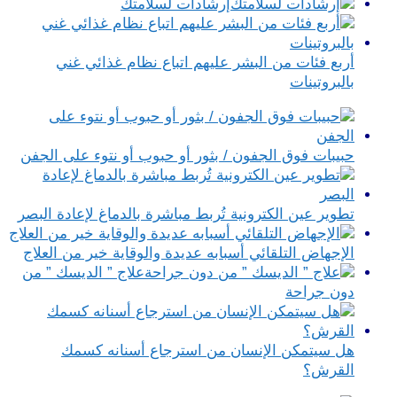
إرشادات لسلامتك
أربع فئات من البشر عليهم اتباع نظام غذائي غني
بالبروتينات
حبيبات فوق الجفون / بثور أو حبوب أو نتوء على الجفن
تطوير عين الكترونية تُربط مباشرة بالدماغ لإعادة البصر
الإجهاض التلقائي أسبابه عديدة والوقاية خير من العلاج
علاج ” الديسك ” من
دون جراحة
هل سيتمكن الإنسان من استرجاع أسنانه كسمك
القرش؟