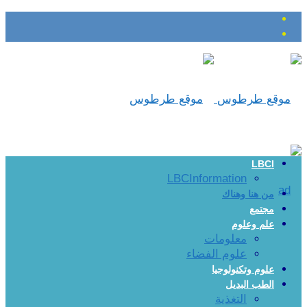
LBCI
LBCInformation
من هنا وهناك
مجتمع
علم وعلوم
معلومات
علوم الفضاء
علوم وتكنولوجيا
الطب البديل
التغذية