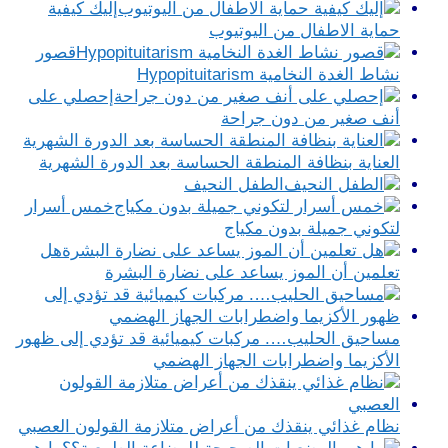
إليك كيفية
حماية الاطفال من اليوتيوب
قصور
نشاط الغدة النخامية Hypopituitarism
إحصلي على
أنف صغير من دون جراحة
العناية بنظافة المنطقة الحساسة بعد الدورة الشهرية
الطفل النحيف
خمس أسرار
لتكوني جميلة بدون مكياج
هل
تعلمين أن الموز يساعد على نضارة البشرة
مساحيق الحليب…. مركبات كيميائية قد تؤدي إلى ظهور
الأكزيما واضطرابات الجهاز الهضمي
نظام غذائي ينقذك من أعراض متلازمة القولون العصبي