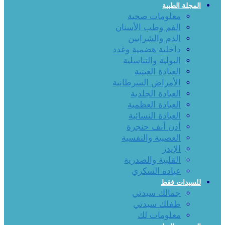
المجلة الطبية
معلومات صحية
الفم وطب الأسنان
الدم والشرايين
داخلية هضمية وغدد
البولية والتناسلية
العيادة العينية
الأمراض السرطانية
العيادة الجلدية
العيادة العظمية
العيادة النسائية
أذن أنف حنجرة
العصبية والنفسية
الإيدز
القلبية والصدرية
عيادة السكري
للسيدات فقط
جمالك سيدتي
طفلك سيدتي
معلومات لك