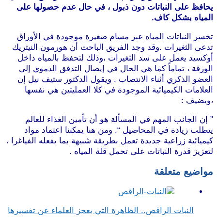
يحافظ على النباتات دون ذبول ، في حال عدم حصولها على
المياه بشكل كاف.
تخسر النباتات المياه عبر مسام صغيرة موجودة في الأوراق
تدعى الثغيرات .وقد وجد الفريق الباحث أن هورمون النيتريك
أوكسيد يعمل على سد الثغيرات ،وذلك لتحفظ بالمياه داخل
الورقة ، تماماً كما هي الحال في إيصال التدفق الدموي إلى
العضو الذكري أثناء الانتصاب . ويقول الدكتور ستيف نيل إن
العلامات الكيميائية الموجودة في كلا العمليتين هي نفسها
،ويضيف :
موقع طرطوس
” إن الجانب المهم في المسألة هو أن تأمين الغذاء للعالم
يتطلب زيادة في المحاصيل “. ومن هنا يمكننا اعتماد مواد
كيميائية زراعية جديدة تعمل بطريقة شبيهة بما يفعله الفياغرا ،
لتعزيز قدرة النباتات على تحمل قلة المياه .
موقع طرطوس
مواضيع متعلقة
النبات الراقص.. الظاهرة التي يعجز العلماء عن تفسيرها