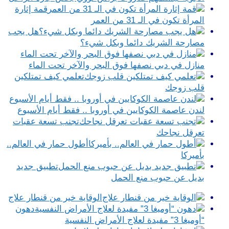
قمة إثارة
المرأة تكون في الـ 31 من العمر
هل يجب
مصارحة الشريك دائما وبكل شيء؟
منازل في دبي نصفها فوق البحر والآخر تحت الماء‎
تعلمي كيف تمتلكين
قلب زوجك
لندن عاصمة الكوكايين في أوروبا .. فقط أيام الأسبوع
تجنب تسعة عقبات
تعرقل نجاحك
أطول حمار في العالم..
بأميركا
تطبيق جديد
بديل عن حبوب منع الحمل
الوقاية خير من قنطار علاج
دهون
“أوميغا 3” مفيدة لعلاج الأمراض النفسية