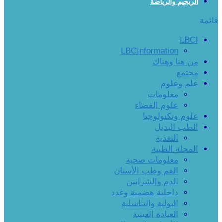
الريجيم والرياضة
قائمة
LBCI
LBCInformation
من هنا وهناك
مجتمع
علم وعلوم
معلومات
علوم الفضاء
علوم وتكنولوجيا
الطب البديل
التغذية
المجلة الطبية
معلومات صحية
الفم وطب الأسنان
الدم والشرايين
داخلية هضمية وغدد
البولية والتناسلية
العيادة العينية