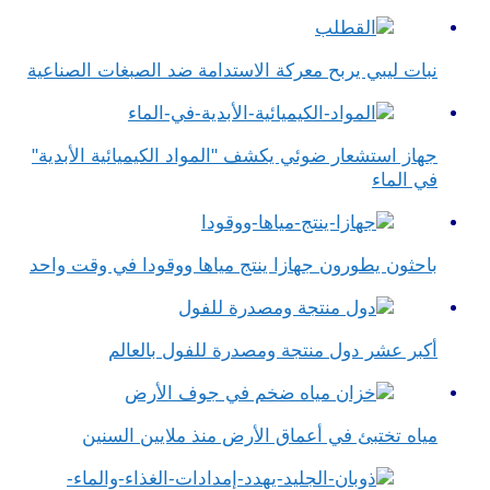
نبات ليبي يربح معركة الاستدامة ضد الصبغات الصناعية
جهاز استشعار ضوئي يكشف "المواد الكيميائية الأبدية"
في الماء
باحثون يطورون جهازا ينتج مياها ووقودا في وقت واحد
أكبر عشر دول منتجة ومصدرة للفول بالعالم
مياه تختبئ في أعماق الأرض منذ ملايين السنين