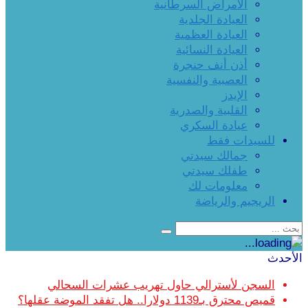
الأمراض السرطانية
العيادة الجلدية
العيادة العظمية
العيادة النسائية
أذن أنف حنجرة
العصبية والنفسية
الإيدز
القلبية والصدرية
عيادة السكري
للسيدات فقط
جمالك سيدتي
طفلك سيدتي
معلومات لك
الريجيم والرياضة
الأحدث
السجن لأسترالي حاول تهريب عشرات السحالي
قميص محترق بـ1139 دولارا.. هل تفقد الموضة عقلها؟