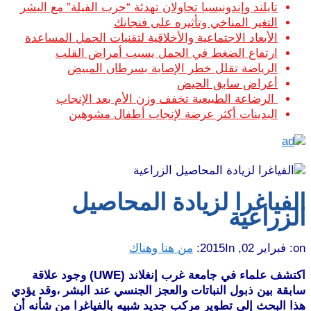
تايلند وإندونيسيا تحاولان تهدئة “حرب الفيلة” مع البشر
التغير المناخي وتأثيره على فنجانك
الأبعاد الاجتماعية والأخلاقية لتقنيات الحمل المساعدة
ارتفاع الضغط في الحمل يسبب أمراض القلب
الرياضة تقلل خطر الإصابة بسرطان المبيض
أعراض سابق الحيض
الرضاعة الطبيعية تخفف وزن الأم بعد الإنجاب
البدينات أكثر عرضة لإنجاب أطفال مشوهين
الفياغرا لزيادة المحاصيل
الزراعية
on:
فبراير 02, 2015
In:
من هنا وهناك
اكتشف علماء في جامعة غرب إنغلاند (UWE) وجود علاقة
سابقة بين ذبول النباتات والعجز الجنسي عند البشر ،وقد يؤدي
هذا البحث إلى تطوير مركب جديد شبيه بالفياغرا من شأنه أن