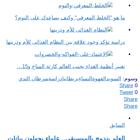
ما هو "الخلط المعرفي" وكيف يساعدك على النوم؟
دراسة تؤكد وجود علاقة بين النظام الغذائى للأم وذريتها
تغيير أنظمة الغذاء يجنب العالم كارثة المناخ و15…
وسوم:
السويد
القهوة
النساء
بريطانيا
دراسة
سرطان الثدي
Share
0
Tweet
0
Share
Share
السابق
العلم يندمج بالموسيقى.. علماء يحولون بيانات