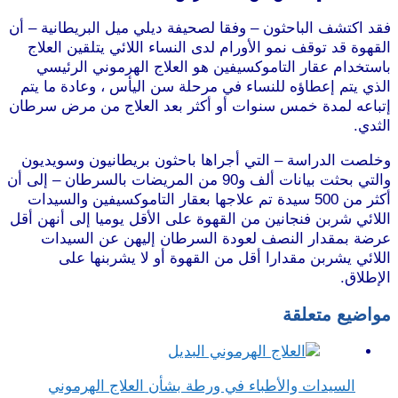
فقد اكتشف الباحثون – وفقا لصحيفة ديلي ميل البريطانية – أن
القهوة قد توقف نمو الأورام لدى النساء اللائي يتلقين العلاج
باستخدام عقار التاموكسيفين هو العلاج الهرموني الرئيسي
الذي يتم إعطاؤه للنساء في مرحلة سن اليأس ، وعادة ما يتم
إتباعه لمدة خمس سنوات أو أكثر بعد العلاج من مرض سرطان
الثدي.
موقع طرطوس
وخلصت الدراسة – التي أجراها باحثون بريطانيون وسويديون
والتي بحثت بيانات ألف و90 من المريضات بالسرطان – إلى أن
أكثر من 500 سيدة تم علاجها بعقار التاموكسيفين والسيدات
اللائي شربن فنجانين من القهوة على الأقل يوميا إلى أنهن أقل
عرضة بمقدار النصف لعودة السرطان إليهن عن السيدات
اللائي يشربن مقدارا أقل من القهوة أو لا يشربنها على
الإطلاق.
موقع طرطوس
مواضيع متعلقة
السيدات والأطباء في ورطة بشأن العلاج الهرموني