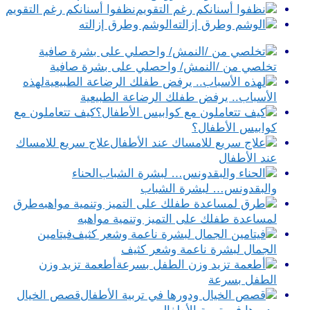
نظفوا أسنانكم رغم التقويم
الوشم وطرق إزالته
تخلصي من /النمش/ واحصلي على بشرة صافية
لهذه
الأسباب.. يرفض طفلك الرضاعة الطبيعية
كيف تتعاملون مع
كوابيس الأطفال؟
علاج سريع للامساك
عند الأطفال
الحناء
والبقدونس… لبشرة الشباب
طرق
لمساعدة طفلك على التميز وتنمية مواهبه
فيتامين
الجمال لبشرة ناعمة وشعر كثيف
أطعمة تزيد وزن
الطفل بسرعة
قصص الخيال