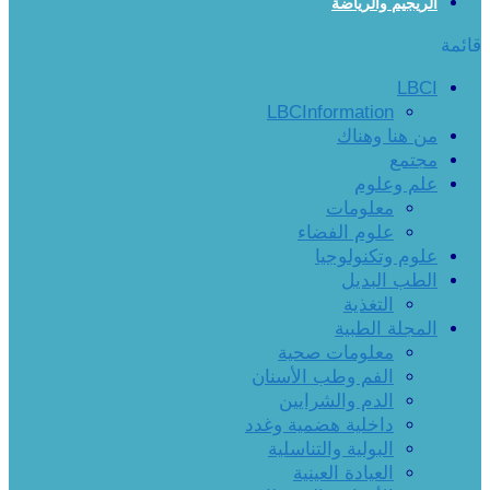
الريجيم والرياضة
قائمة
LBCI
LBCInformation
من هنا وهناك
مجتمع
علم وعلوم
معلومات
علوم الفضاء
علوم وتكنولوجيا
الطب البديل
التغذية
المجلة الطبية
معلومات صحية
الفم وطب الأسنان
الدم والشرايين
داخلية هضمية وغدد
البولية والتناسلية
العيادة العينية