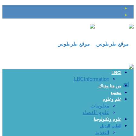
LBCI
LBCInformation
من هنا وهناك
مجتمع
علم وعلوم
معلومات
علوم الفضاء
علوم وتكنولوجيا
الطب البديل
التغذية