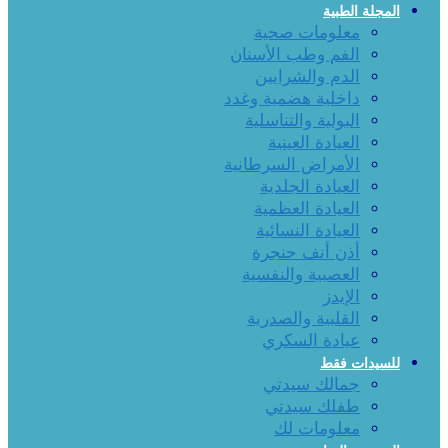
المجلة الطبية
معلومات صحية
الفم وطب الأسنان
الدم والشرايين
داخلية هضمية وغدد
البولية والتناسلية
العيادة العينية
الأمراض السرطانية
العيادة الجلدية
العيادة العظمية
العيادة النسائية
أذن أنف حنجرة
العصبية والنفسية
الإيدز
القلبية والصدرية
عيادة السكري
للسيدات فقط
جمالك سيدتي
طفلك سيدتي
معلومات لك