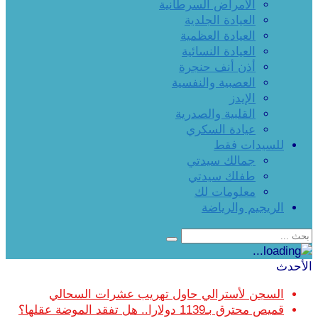
الأمراض السرطانية
العيادة الجلدية
العيادة العظمية
العيادة النسائية
أذن أنف حنجرة
العصبية والنفسية
الإيدز
القلبية والصدرية
عيادة السكري
للسيدات فقط
جمالك سيدتي
طفلك سيدتي
معلومات لك
الريجيم والرياضة
الأحدث
السجن لأسترالي حاول تهريب عشرات السحالي
قميص محترق بـ1139 دولارا.. هل تفقد الموضة عقلها؟