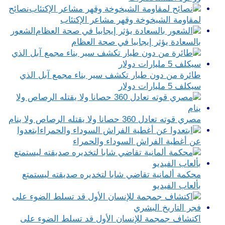
نصائح
لمقاومة الشيخوخة وقهر مشاعر الإكتئاب
الشعور
بالسعادة يؤثر إيجابيا في صحة العظام
طائرة من دون طيار تكشف سير بناء مجمع آبل الذي
سيكلف 5 مليارات دولار
مصري قوته تعادل 360 حصانا ولا يقتله الرصاص ولا ينام
ابتعدوا
عن أغطية الفراش السوداء والحمراء
محكمة ألمانية تقاضي شابا لتخديره صديقته ليستمتع
بألعاب الفيديو
اكتشاف جمجمة للإنسان الأول قد تسلط الضوء على