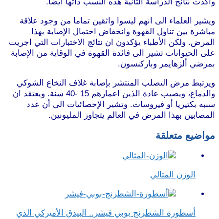
وأكدت نتائج الدراسة الثانية هذه النسب ذاتها أيضا.
ويشير العلماء الى انهم ليسوا واثقين تماما من وجود علاقة
مباشرة بين تناول القهوة وانخفاض احتمال الإصابة بهذا
المرض. ولكن الأطباء يؤكدون ان نتائج الاختبارات التي اجريت
على الحيوانات تشير الى فائدة القهوة في الوقاية من الإصابة
بمرضي ألزهايمر وباركنسون.
موقع طرطوس
ويرتبط مرض التصلب المنتشر بإصابة غلاف النخاع الشوكي
والدماغ، ويصيب عادة الذين اعمارهم 15 -40 سنة. ويعتقد ان
سببه بكتيريا أو فيروسات. وتشير الإحصائيات الى أن عدد
المصابين بهذا المرض في العالم يتجاوز المليونين.
مواضيع متعلقة
الوزن المثالي
أسطورة الشطرنج بوبي فيشر.. البيدق الأميركي الذي