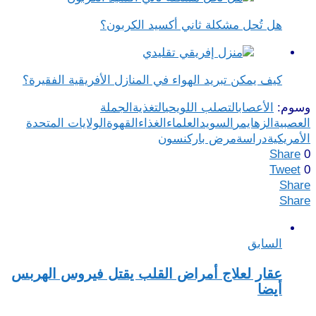
هل تُحل مشكلة ثاني أكسيد الكربون؟
كيف يمكن تبريد الهواء في المنازل الأفريقية الفقيرة؟
وسوم:
الأعصاب
التصلب اللويحي
التغذية
الجملة
العصبية
الزهايمر
السويد
العلماء
الغذاء
القهوة
الولايات المتحدة
الأمريكية
دراسة
مرض باركنسون
Share
0
Tweet
0
Share
Share
السابق
عقار لعلاج أمراض القلب يقتل فيروس الهربس
أيضا