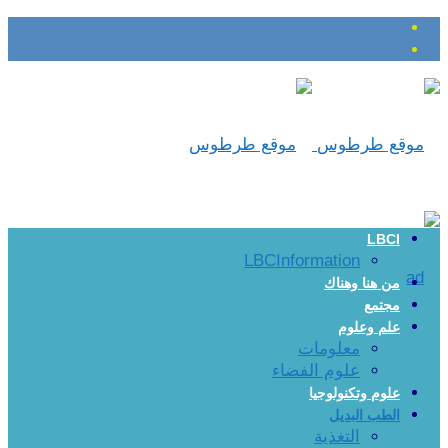
LBCI
LBCInformation
من هنا وهناك
مجتمع
علم وعلوم
معلومات
علوم الفضاء
علوم وتكنولوجيا
الطب البديل
التغذية