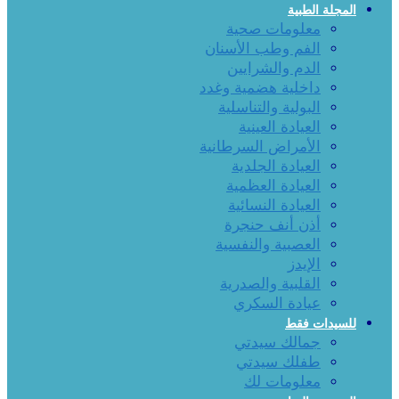
المجلة الطبية
معلومات صحية
الفم وطب الأسنان
الدم والشرايين
داخلية هضمية وغدد
البولية والتناسلية
العيادة العينية
الأمراض السرطانية
العيادة الجلدية
العيادة العظمية
العيادة النسائية
أذن أنف حنجرة
العصبية والنفسية
الإيدز
القلبية والصدرية
عيادة السكري
للسيدات فقط
جمالك سيدتي
طفلك سيدتي
معلومات لك