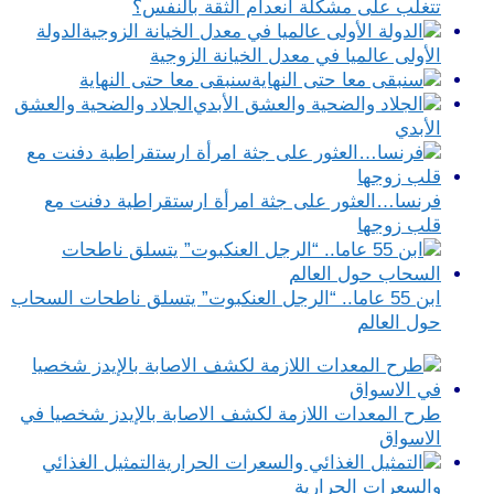
تتغلب على مشكلة انعدام الثقة بالنفس؟
الدولة
الأولى عالميا في معدل الخيانة الزوجية
سنبقى معا حتى النهاية
الجلاد والضحية والعشق
الأبدي
فرنسا…العثور على جثة امرأة ارستقراطية دفنت مع
قلب زوجها
ابن 55 عاما.. “الرجل العنكبوت” يتسلق ناطحات السحاب
حول العالم
طرح المعدات اللازمة لكشف الاصابة بالإيدز شخصيا في
الاسواق
التمثيل الغذائي
والسعرات الحرارية