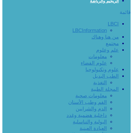
الريجيم والرياضة
قائمة
LBCI
LBCInformation
من هنا وهناك
مجتمع
علم وعلوم
معلومات
علوم الفضاء
علوم وتكنولوجيا
الطب البديل
التغذية
المجلة الطبية
معلومات صحية
الفم وطب الأسنان
الدم والشرايين
داخلية هضمية وغدد
البولية والتناسلية
العيادة العينية