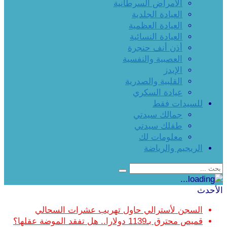
الأمراض السرطانية
العيادة الجلدية
العيادة العظمية
العيادة النسائية
أذن أنف حنجرة
العصبية والنفسية
الإيدز
القلبية والصدرية
عيادة السكري
للسيدات فقط
جمالك سيدتي
طفلك سيدتي
معلومات لك
الريجيم والرياضة
الأحدث
السجن لأسترالي حاول تهريب عشرات السحالي
قميص محترق بـ1139 دولارا.. هل تفقد الموضة عقلها؟