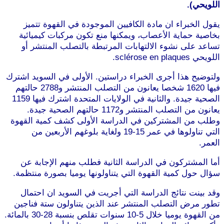
اللويحي).
يقول الخبراء ان مادة الكافيين الموجودة في القهوة تتميز
بخاصية حماية الأعصاب، ويمكنها منع تكون مركبات كيميائية
تساعد على نشوء الالتهابات المرتبطة بالتصلب المنتشر أو
اللويحي sclérose en plaques.
موقع طرطوس
ولتوضيح هذا أجرى الخبراء دراستين. الأولى في السويد اشترك
فيها 1620 شخصا يعانون من التصلب المنتشر و2788 حالتهم
الصحية جيدة. والثانية في الولايات المتحدة اشترك فيها 1159
يعانون من التصلب المنتشر و1172 حالتهم الصحية جيدة.
وطلب من المشتركين في الدراسة الأولى كشف كمية القهوة
التي تناولوها في عمر 15-19 ولغاية بلوغهم الأربعين من
العمر.
موقع طرطوس
أما المشتركون في الدراسة الثانية فطلب منهم الإجابة عن
سؤال حول كمية القهوة التي يتناولونها يوميا بصورة منتظمة.
وقد بينت نتائج الدراسة التي أجريت في السويد ان احتمال
تطور مرض التصلب المنتشر عند الذين يتناولون ستة فناجين
من القهوة يوميا خلال 5-10 سنوات تقلص بنسبة 28-30 بالمائة.