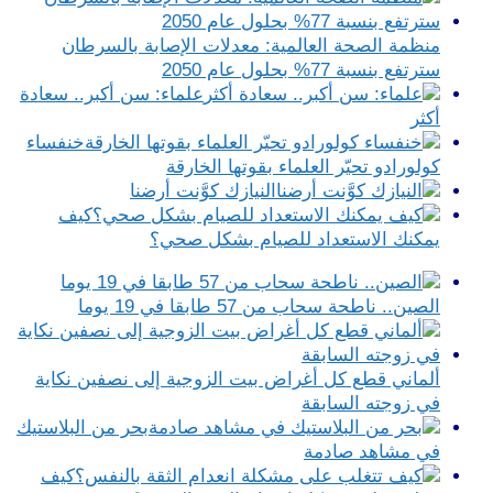
منظمة الصحة العالمية: معدلات الإصابة بالسرطان
سترتفع بنسبة 77% بحلول عام 2050
علماء: سن أكبر.. سعادة
أكثر
خنفساء
كولورادو تحيّر العلماء بقوتها الخارقة
النيازك كوَّنت أرضنا
كيف
يمكنك الاستعداد للصيام بشكل صحي؟
الصين.. ناطحة سحاب من 57 طابقا في 19 يوما
ألماني قطع كل أغراض بيت الزوجية إلى نصفين نكاية
في زوجته السابقة
بحر من البلاستيك
في مشاهد صادمة
كيف