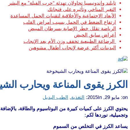
تايلند وإندونيسيا تحاولان تهدئة “حرب الفيلة” مع البشر
التغير المناخي وتأثيره على فنجانك
الأبعاد الاجتماعية والأخلاقية لتقنيات الحمل المساعدة
ارتفاع الضغط في الحمل يسبب أمراض القلب
الرياضة تقلل خطر الإصابة بسرطان المبيض
أعراض سابق الحيض
الرضاعة الطبيعية تخفف وزن الأم بعد الإنجاب
البدينات أكثر عرضة لإنجاب أطفال مشوهين
الكرز يقوى المناعة ويحارب الش
on:
مايو 29, 2015
In:
التغذية
,
الطب البديل
يحتوي الكرز على كميات كبيرة من البوتاسيوم والطاقة، بالإضافة 
وتجميلية، نوردها لكم:
يساعد الكرز في التخلص من السموم