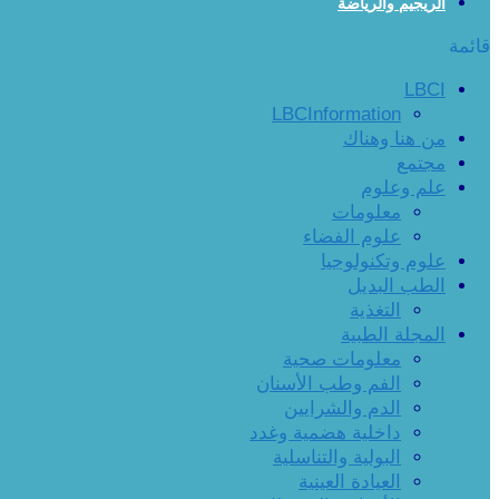
الريجيم والرياضة
قائمة
LBCI
LBCInformation
من هنا وهناك
مجتمع
علم وعلوم
معلومات
علوم الفضاء
علوم وتكنولوجيا
الطب البديل
التغذية
المجلة الطبية
معلومات صحية
الفم وطب الأسنان
الدم والشرايين
داخلية هضمية وغدد
البولية والتناسلية
العيادة العينية