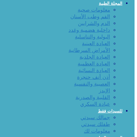
المجلة الطبية
معلومات صحية
الفم وطب الأسنان
الدم والشرايين
داخلية هضمية وغدد
البولية والتناسلية
العيادة العينية
الأمراض السرطانية
العيادة الجلدية
العيادة العظمية
العيادة النسائية
أذن أنف حنجرة
العصبية والنفسية
الإيدز
القلبية والصدرية
عيادة السكري
للسيدات فقط
جمالك سيدتي
طفلك سيدتي
معلومات لك