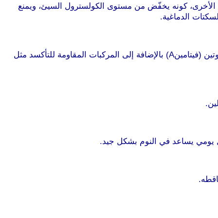
ية الأخرى، كونه يخفّض من مستوى الكولسترول السيئ، ويمنع
كتات الدماغية.
موقع طرطوس
كشف العلماء عن أن الاستهلاك المنتظم للكرز الأحمر يساهم في محاربة الأمراض السرطانية لاحتوائه على نسبة عالية من بيتا كاروتين (فيتامينA) بالإضافة إلى المركبات المقاومة للتأكسد مثل
ين.
موقع طرطوس
ل يومي يساعد في النوم بشكل جيد.
اقطه.
ل