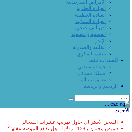
الأمراض السرطانية
العيادة الجلدية
العيادة العظمية
العيادة النسائية
أذن أنف حنجرة
العصبية والنفسية
الإيدز
القلبية والصدرية
عيادة السكري
للسيدات فقط
جمالك سيدتي
طفلك سيدتي
معلومات لك
الريجيم والرياضة
الأحدث
السجن لأسترالي حاول تهريب عشرات السحالي
قميص محترق بـ1139 دولارا.. هل تفقد الموضة عقلها؟