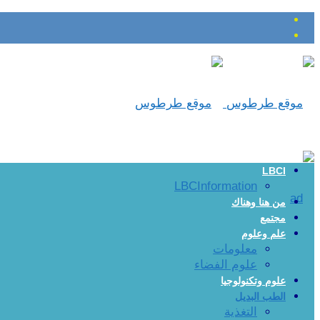
LBCI
LBCInformation
من هنا وهناك
مجتمع
علم وعلوم
معلومات
علوم الفضاء
علوم وتكنولوجيا
الطب البديل
التغذية