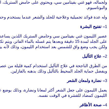
والبوتاسيوم.
وله عدة فوائد تجميلية وعلاجية للجلد والشعر عندما يستخدم وحد
1
– تفتيح البشرة
عصير الليمون غني بفيتامين سي وحامض الستريك اللذين يساعدان 
على الجلد لمدة 15 دقيقة وبعدها يتم غسله بالماء الفاتر، ويتم تكرار العملية بشكل يومي.
ولكن يجب وضع واق للشمس بعد استخدام الليمون، وذلك لأنه يز
2
– علاج الثآليل
من الطرق الناجحة في علاج الثآليل استخدام كمية قليلة من عص
ويفضل حماية الجلد المحيط بالثآليل وذلك بدهنه بالفازلين.
3
– نضارة ولمعان الشعر
الليمون كمضاد للقشرة في الوقت نفسه.
4
– صحة الأظافر