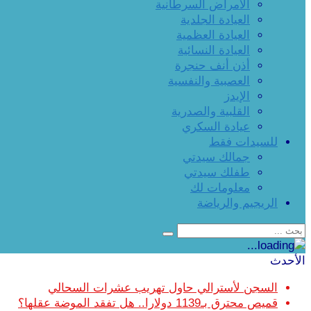
الأمراض السرطانية
العيادة الجلدية
العيادة العظمية
العيادة النسائية
أذن أنف حنجرة
العصبية والنفسية
الإيدز
القلبية والصدرية
عيادة السكري
للسيدات فقط
جمالك سيدتي
طفلك سيدتي
معلومات لك
الريجيم والرياضة
الأحدث
السجن لأسترالي حاول تهريب عشرات السحالي
قميص محترق بـ1139 دولارا.. هل تفقد الموضة عقلها؟