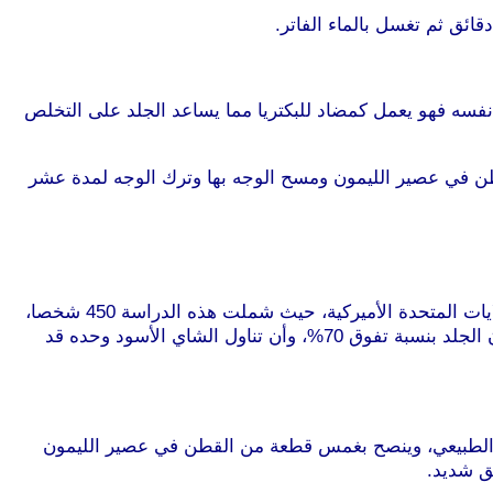
قائق ثم تغسل بالماء الفاتر.
فسه فهو يعمل كمضاد للبكتريا مما يساعد الجلد على التخلص
طن في عصير الليمون ومسح الوجه بها وترك الوجه لمدة عشر
تناول الشاي الساخن الممزوج بقشور الليمون يقلل الإصابة بسرطان الجلد، جاء ذلك في دراسة أجريت في جامعة أريزونا في الولايات المتحدة الأميركية، حيث شملت هذه الدراسة 450 شخصا،
نصفهم مصاب بأحد أنواع سرطانات الجلد. وتبيّن أن وضع قشور الليمون في الشاي الساخن قد قلص من احتمالية الإصابة بسرطان الجلد بنسبة تفوق 70%، وأن تناول الشاي الأسود وحده قد
نها الطبيعي، وينصح بغمس قطعة من القطن في عصير الليمون
ق شديد.