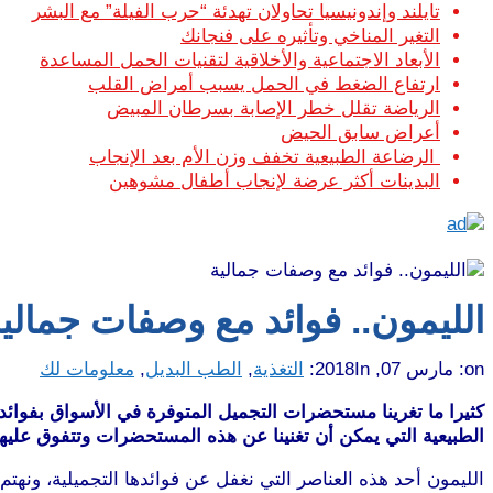
تايلند وإندونيسيا تحاولان تهدئة “حرب الفيلة” مع البشر
التغير المناخي وتأثيره على فنجانك
الأبعاد الاجتماعية والأخلاقية لتقنيات الحمل المساعدة
ارتفاع الضغط في الحمل يسبب أمراض القلب
الرياضة تقلل خطر الإصابة بسرطان المبيض
أعراض سابق الحيض
الرضاعة الطبيعية تخفف وزن الأم بعد الإنجاب
البدينات أكثر عرضة لإنجاب أطفال مشوهين
الليمون.. فوائد مع وصفات جمالي
on:
مارس 07, 2018
In:
التغذية
,
الطب البديل
,
معلومات لك
كثيرا ما تغرينا مستحضرات التجميل المتوفرة في الأسواق بفوائ
الطبيعية التي يمكن أن تغنينا عن هذه المستحضرات وتتفوق عليها في
الليمون أحد هذه العناصر التي نغفل عن فوائدها التجميلية، ونهت