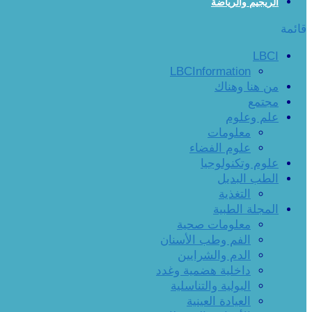
الريجيم والرياضة
قائمة
LBCI
LBCInformation
من هنا وهناك
مجتمع
علم وعلوم
معلومات
علوم الفضاء
علوم وتكنولوجيا
الطب البديل
التغذية
المجلة الطبية
معلومات صحية
الفم وطب الأسنان
الدم والشرايين
داخلية هضمية وغدد
البولية والتناسلية
العيادة العينية