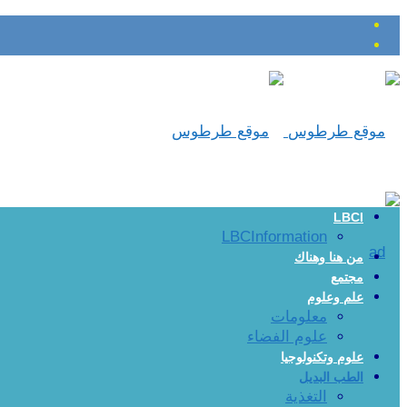
LBCI
LBCInformation
من هنا وهناك
مجتمع
علم وعلوم
معلومات
علوم الفضاء
علوم وتكنولوجيا
الطب البديل
التغذية