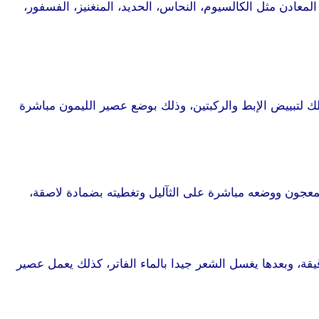
fl)، وفيتامين بي كومبلكس، وكذلك يحتوي على المعادن مثل الكالسيوم، النحاس، الحديد، المنغنيز، الفسفور،
ك لتبييض الإبط والركبتين، وذلك بوضع عصير الليمون مباشرة
معجون ووضعه مباشرة على الثآليل وتغطيته بضمادة لاصقة،
ليمون على جعل الشعر أكثر لمعانا ونضارة، وذلك بوضع عصيره على الشعر، وتعريض الشعر لأشعة الشمس لمدة 15-20 دقيقة، وبعدها يغسل الشعر جيدا بالماء الفاتر، كذلك يعمل عصير