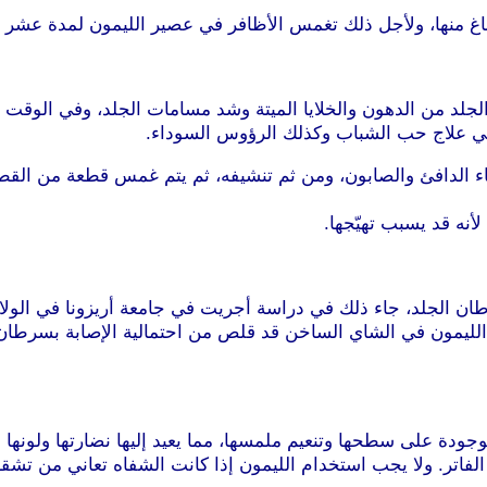
أصباغ منها، ولأجل ذلك تغمس الأظافر في عصير الليمون لمدة عشر د
د من الدهون والخلايا الميتة وشد مسامات الجلد، وفي الوقت ن
تالي علاج حب الشباب وكذلك الرؤوس السوداء.
اء الدافئ والصابون، ومن ثم تنشيفه، ثم يتم غمس قطعة من الق
أنه قد يسبب تهيّجها.
لموجودة على سطحها وتنعيم ملمسها، مما يعيد إليها نضارتها ولو
الفاتر. ولا يجب استخدام الليمون إذا كانت الشفاه تعاني من تشق