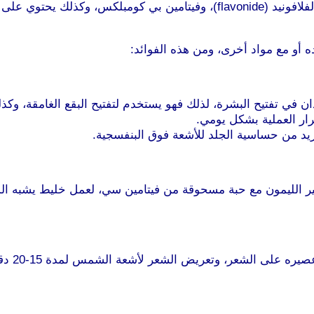
ولجماله، فهو غني بفيتامين سي، ويحتوي على حامض الستريك، الفلافونيد (avonide
ه أو مع مواد أخرى، ومن هذه الفوائد:
في تفتيح البشرة، لذلك فهو يستخدم لتفتيح البقع الغامقة، وكذل
يد من حساسية الجلد للأشعة فوق البنفسجية.
ير الليمون مع حبة مسحوقة من فيتامين سي، لعمل خليط يشبه ال
يعمل ال