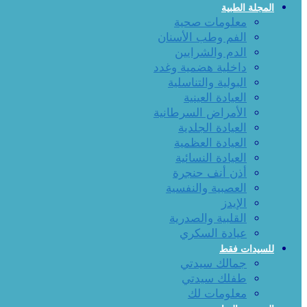
المجلة الطبية
معلومات صحية
الفم وطب الأسنان
الدم والشرايين
داخلية هضمية وغدد
البولية والتناسلية
العيادة العينية
الأمراض السرطانية
العيادة الجلدية
العيادة العظمية
العيادة النسائية
أذن أنف حنجرة
العصبية والنفسية
الإيدز
القلبية والصدرية
عيادة السكري
للسيدات فقط
جمالك سيدتي
طفلك سيدتي
معلومات لك