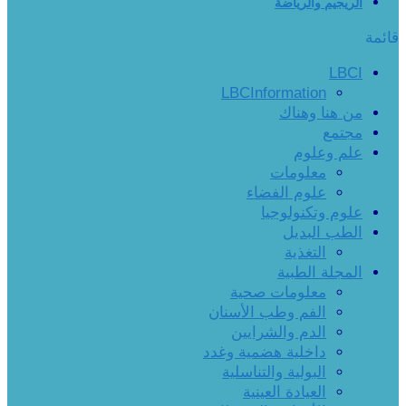
الريجيم والرياضة
قائمة
LBCI
LBCInformation
من هنا وهناك
مجتمع
علم وعلوم
معلومات
علوم الفضاء
علوم وتكنولوجيا
الطب البديل
التغذية
المجلة الطبية
معلومات صحية
الفم وطب الأسنان
الدم والشرايين
داخلية هضمية وغدد
البولية والتناسلية
العيادة العينية