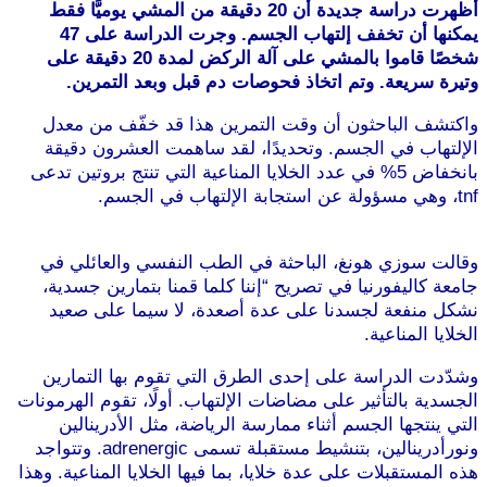
أظهرت دراسة جديدة أن 20 دقيقة من المشي يوميًّا فقط
يمكنها أن تخفف إلتهاب الجسم. وجرت الدراسة على 47
شخصًا قاموا بالمشي على آلة الركض لمدة 20 دقيقة على
وتيرة سريعة. وتم اتخاذ فحوصات دم قبل وبعد التمرين.
واكتشف الباحثون أن وقت التمرين هذا قد خفّف من معدل
الإلتهاب في الجسم. وتحديدًا، لقد ساهمت العشرون دقيقة
بانخفاض 5% في عدد الخلايا المناعية التي تنتج بروتين تدعى
tnf، وهي مسؤولة عن استجابة الإلتهاب في الجسم.
موقع
طرطوس
وقالت سوزي هونغ، الباحثة في الطب النفسي والعائلي في
جامعة كاليفورنيا في تصريح “إننا كلما قمنا بتمارين جسدية،
نشكل منفعة لجسدنا على عدة أصعدة، لا سيما على صعيد
الخلايا المناعية.
موقع طرطوس
وشدّدت الدراسة على إحدى الطرق التي تقوم بها التمارين
الجسدية بالتأثير على مضاضات الإلتهاب. أولًا، تقوم الهرمونات
التي ينتجها الجسم أثناء ممارسة الرياضة، مثل الأدرينالين
ونورأدرينالين، بتنشيط مستقبلة تسمى adrenergic. وتتواجد
هذه المستقبلات على عدة خلايا، بما فيها الخلايا المناعية. وهذا