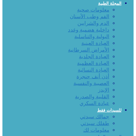
المجلة الطبية
معلومات صحية
الفم وطب الأسنان
الدم والشرايين
داخلية هضمية وغدد
البولية والتناسلية
العيادة العينية
الأمراض السرطانية
العيادة الجلدية
العيادة العظمية
العيادة النسائية
أذن أنف حنجرة
العصبية والنفسية
الإيدز
القلبية والصدرية
عيادة السكري
للسيدات فقط
جمالك سيدتي
طفلك سيدتي
معلومات لك