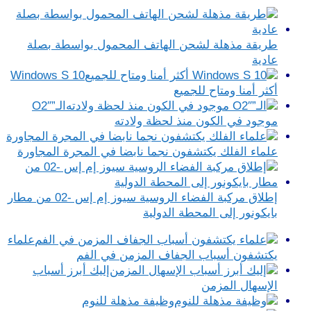
طريقة مذهلة لشحن الهاتف المحمول بواسطة بصلة
عادية
Windows S 10
أكثر أمنا ومتاح للجميع
الـ”O2″
موجود في الكون منذ لحظة ولادته
علماء الفلك يكتشفون نجما نابضا في المجرة المجاورة
إطلاق مركبة الفضاء الروسية سيوز إم إس -02 من مطار
بايكونور إلى المحطة الدولية
علماء
يكتشفون أسباب الجفاف المزمن في الفم
إليك أبرز أسباب
الإسهال المزمن
وظيفة مذهلة للنوم