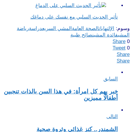
تأثير الحديث السلبي مع نفسك على دماغك
وسوم:
الإلتهابات
الصحة العامة
المشي السريع
دراسة
رياضة
المشي
فائدة المشي
نصائح طبية
Share
0
Tweet
0
Share
Share
السابق
خبر يهم كل امرأة: في هذا السن بالذات تنجبين
أطفالًا مميزين
التالى
الشمندر.. كنز غذائي وثروة صحية