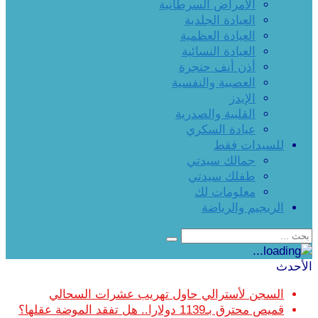
الأمراض السرطانية
العيادة الجلدية
العيادة العظمية
العيادة النسائية
أذن أنف حنجرة
العصبية والنفسية
الإيدز
القلبية والصدرية
عيادة السكري
للسيدات فقط
جمالك سيدتي
طفلك سيدتي
معلومات لك
الريجيم والرياضة
الأحدث
السجن لأسترالي حاول تهريب عشرات السحالي
قميص محترق بـ1139 دولارا.. هل تفقد الموضة عقلها؟