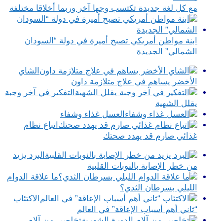
مع كل لغة جديدة تكتسب وجها آخر وربما أخلاقا مختلفة
ابنة مواطن أمريكي تصبح أميرة في دولة “السودان
الشمالي” الجديدة
الشاي
الأخضر يساهم في علاج متلازمة داون
التفكير في آخر وجبة
يقلل الشهية
العسل غذاء وشفاء
اتباع نظام
غذائي صارم قد يهدد صحتك
البرد يزيد
من خطر الإصابة بالنوبات القلبية
ما علاقة الدوام
الليلي بسرطان الثدي؟
الاكتئاب
“ثاني أهم أسباب الإعاقة” في العالم
تخلصي من آلام