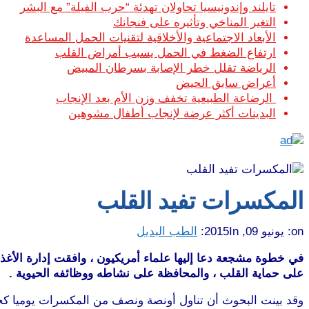
تايلند وإندونيسيا تحاولان تهدئة “حرب الفيلة” مع البشر
التغير المناخي وتأثيره على فنجانك
الأبعاد الاجتماعية والأخلاقية لتقنيات الحمل المساعدة
ارتفاع الضغط في الحمل يسبب أمراض القلب
الرياضة تقلل خطر الإصابة بسرطان المبيض
أعراض سابق الحيض
الرضاعة الطبيعية تخفف وزن الأم بعد الإنجاب
البدينات أكثر عرضة لإنجاب أطفال مشوهين
المكسرات تفيد القلب
on:
يونيو 09, 2015
In:
الطب البديل
في خطوة مشجعة دعا إليها علماء أمريكيون ، وافقت إدارة الأغذي
على حماية القلب ، والمحافظة على نشاطه ووظائفه الحيوية .
وقد بينت البحوث أن تناول أونصة ونصف من المكسرات يوميا كجز