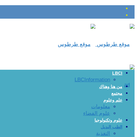
LBCI
LBCInformation
من هنا وهناك
مجتمع
علم وعلوم
معلومات
علوم الفضاء
علوم وتكنولوجيا
الطب البديل
التغذية