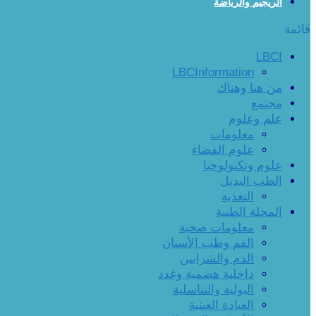
الريجيم والرياضة
قائمة
LBCI
LBCInformation
من هنا وهناك
مجتمع
علم وعلوم
معلومات
علوم الفضاء
علوم وتكنولوجيا
الطب البديل
التغذية
المجلة الطبية
معلومات صحية
الفم وطب الأسنان
الدم والشرايين
داخلية هضمية وغدد
البولية والتناسلية
العيادة العينية