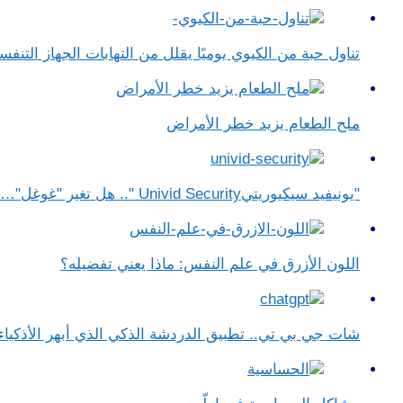
تناول حبة من الكيوي يوميًا يقلل من التهابات الجهاز التن
ملح الطعام يزيد خطر الأمراض
"يونيفيد سيكيوريتيUnivid Security ".. هل تغير "غوغل"…
اللون الأزرق في علم النفس​: ماذا يعني تفضيله؟
شات جي بي تي.. تطبيق الدردشة الذكي الذي أبهر الأذكياء