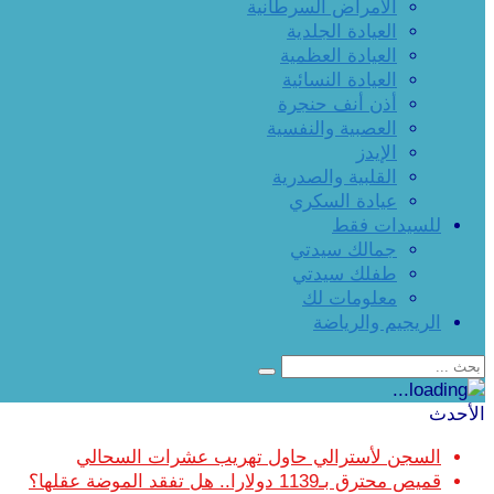
الأمراض السرطانية
العيادة الجلدية
العيادة العظمية
العيادة النسائية
أذن أنف حنجرة
العصبية والنفسية
الإيدز
القلبية والصدرية
عيادة السكري
للسيدات فقط
جمالك سيدتي
طفلك سيدتي
معلومات لك
الريجيم والرياضة
الأحدث
السجن لأسترالي حاول تهريب عشرات السحالي
قميص محترق بـ1139 دولارا.. هل تفقد الموضة عقلها؟