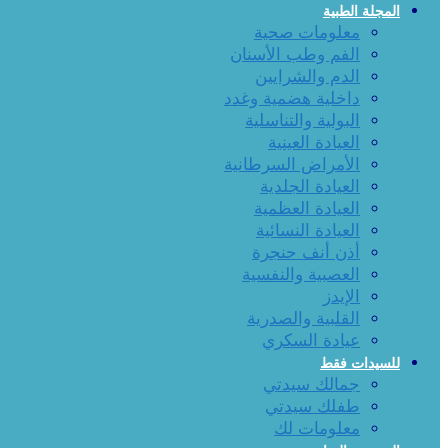
المجلة الطبية
معلومات صحية
الفم وطب الأسنان
الدم والشرايين
داخلية هضمية وغدد
البولية والتناسلية
العيادة العينية
الأمراض السرطانية
العيادة الجلدية
العيادة العظمية
العيادة النسائية
أذن أنف حنجرة
العصبية والنفسية
الإيدز
القلبية والصدرية
عيادة السكري
للسيدات فقط
جمالك سيدتي
طفلك سيدتي
معلومات لك