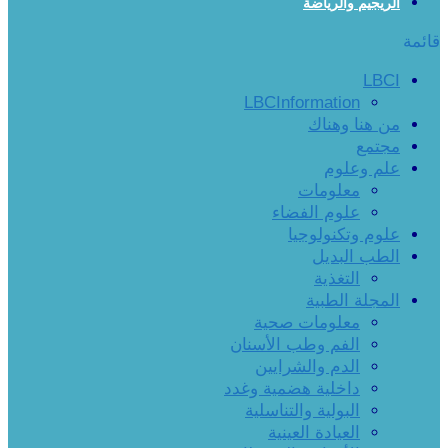
الريجيم والرياضة
قائمة
LBCI
LBCInformation
من هنا وهناك
مجتمع
علم وعلوم
معلومات
علوم الفضاء
علوم وتكنولوجيا
الطب البديل
التغذية
المجلة الطبية
معلومات صحية
الفم وطب الأسنان
الدم والشرايين
داخلية هضمية وغدد
البولية والتناسلية
العيادة العينية