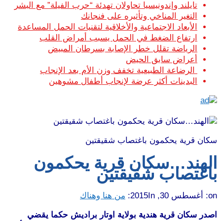
تايلند وإندونيسيا تحاولان تهدئة “حرب الفيلة” مع البشر
التغير المناخي وتأثيره على فنجانك
الأبعاد الاجتماعية والأخلاقية لتقنيات الحمل المساعدة
ارتفاع الضغط في الحمل يسبب أمراض القلب
الرياضة تقلل خطر الإصابة بسرطان المبيض
أعراض سابق الحيض
الرضاعة الطبيعية تخفف وزن الأم بعد الإنجاب
البدينات أكثر عرضة لإنجاب أطفال مشوهين
سكان قرية يحكمون باغتصاب شقيقتين
الهند…سكان قرية يحكمون
باغتصاب شقيقتين
on:
أغسطس 30, 2015
In:
من هنا وهناك
اصدر سكان قرية هندية بولاية اوتار براديش حكما يقضي