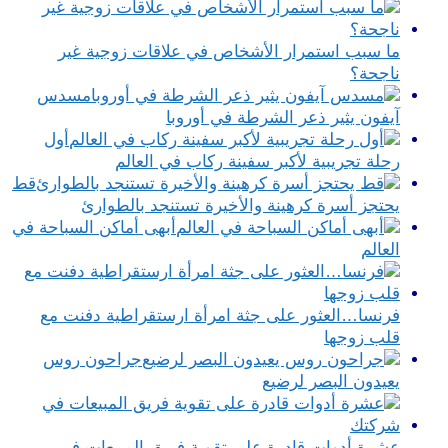
ما سبب استمرار الأشخاص في علاقات زوجية غير
ناجحة؟
مسدس
آيفون يثير ذعر الشرطة في أوروبا
أول
رحلة تجريبية لأكبر سفينة ركاب في العالم
قط
يحتجز أسرة كرهينة والأخيرة تستنجد بالطوارئ
أبهى أماكن السباحة في
العالم
فرنسا…العثور على جثة امرأة ارستقراطية دفنت مع
قلب زوجها
جراحون روس
يعيدون البصر لرضيع
عشرة أدوات قادرة على تقوية فريق المبيعات في