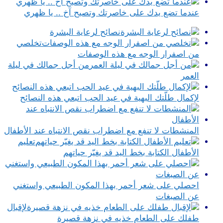
عندما تضع يدك على خاصرتك وتصيح آخ .. يا ظهري
نصائح لرعاية البشرة
تخلصي
من اصفرار الوجه مع هذه الوصفات
من أجل جمالك في ليلة
العمر
لإكمال طلّتك البهية في عيد الحب اتبعي هذه النصائح
المنشطات لا تنفع مع اضطراب نقص الانتباه عند الأطفال
تعليم
الأطفال الكتابة بخط اليد قد يغيّر حياتهم
احصلي على شعر أحمر بهذا المكون الطبيعي واستغني
عن الصبغات
لإقبال
طفلك على الطعام خذيه في نزهة قصيرة