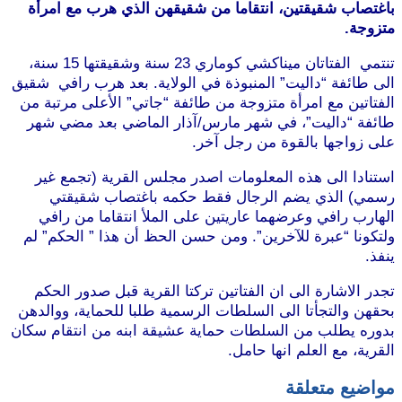
باغتصاب شقيقتين، انتقاما من شقيقهن الذي هرب مع امرأة
متزوجة.
تنتمي الفتاتان ميناكشي كوماري 23 سنة وشقيقتها 15 سنة،
الى طائفة “داليت” المنبوذة في الولاية. بعد هرب رافي شقيق
الفتاتين مع امرأة متزوجة من طائفة “جاتي” الأعلى مرتبة من
طائفة “داليت”، في شهر مارس/آذار الماضي بعد مضي شهر
على زواجها بالقوة من رجل آخر.
استنادا الى هذه المعلومات اصدر مجلس القرية (تجمع غير
رسمي) الذي يضم الرجال فقط حكمه باغتصاب شقيقتي
الهارب رافي وعرضهما عاريتين على الملأ انتقاما من رافي
ولتكونا “عبرة للآخرين”. ومن حسن الحظ أن هذا ” الحكم” لم
ينفذ.
تجدر الاشارة الى ان الفتاتين تركتا القرية قبل صدور الحكم
بحقهن والتجأتا الى السلطات الرسمية طلبا للحماية، ووالدهن
بدوره يطلب من السلطات حماية عشيقة ابنه من انتقام سكان
القرية، مع العلم انها حامل.
مواضيع متعلقة