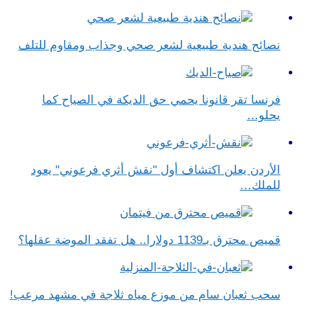
نصائح هندية طبيعية لشعر صحي وجذاب ومقاوم للتلف
فرنسا تقر قانونا يحمي حق الديكة في الصياح كما
يحلو…
الأردن يعلن اكتشاف أول "نقش أثري فرعوني" يعود
للملك…
قميص محترق بـ1139 دولارا.. هل تفقد الموضة عقلها؟
سحب ثعبان سام من موزع مياه ثلاجة في مشهد مرعب!