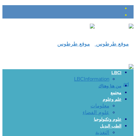
LBCI
LBCInformation
من هنا وهناك
مجتمع
علم وعلوم
معلومات
علوم الفضاء
علوم وتكنولوجيا
الطب البديل
التغذية