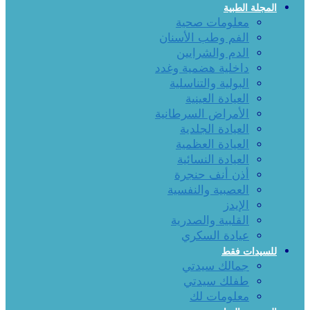
المجلة الطبية
معلومات صحية
الفم وطب الأسنان
الدم والشرايين
داخلية هضمية وغدد
البولية والتناسلية
العيادة العينية
الأمراض السرطانية
العيادة الجلدية
العيادة العظمية
العيادة النسائية
أذن أنف حنجرة
العصبية والنفسية
الإيدز
القلبية والصدرية
عيادة السكري
للسيدات فقط
جمالك سيدتي
طفلك سيدتي
معلومات لك