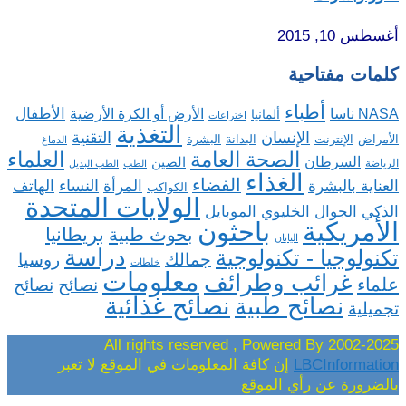
أغسطس 10, 2015
كلمات مفتاحية
أطباء
الأطفال
NASA ناسا
الأرض أو الكرة الأرضية
ألمانيا
اختراعات
التغذية
الإنسان
التقنية
الإنترنت
البدانة
البشرة
الأمراض
الدماغ
الصحة العامة
العلماء
السرطان
الصين
الرياضة
الطب
الطب البديل
الغذاء
الفضاء
النساء
العناية بالبشرة
المرأة
الهاتف
الكواكب
الولايات المتحدة
الذكي الجوال الخليوي الموبايل
باحثون
الأمريكية
بريطانيا
بحوث طبية
اليابان
دراسة
تكنولوجيا - تكنولوجية
روسيا
جمالك
خلطات
معلومات
غرائب وطرائف
علماء
نصائح
نصائح
نصائح غذائية
نصائح طبية
تجميلية
2002-2025 All rights reserved , Powered By
LBCInformation
إن كافة المعلومات في الموقع لا تعبر
بالضرورة عن رأي الموقع