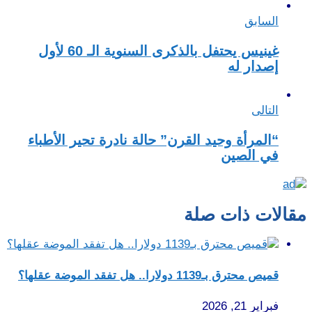
السابق
غينيس يحتفل بالذكرى السنوية الـ 60 لأول
إصدار له
التالى
“المرأة وحيد القرن” حالة نادرة تحير الأطباء
في الصين
مقالات ذات صلة
قميص محترق بـ1139 دولارا.. هل تفقد الموضة عقلها؟
فبراير 21, 2026