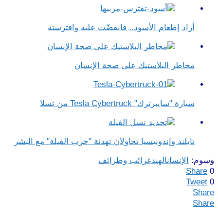
أراد إطعام الأسود.. فانقضّت عليه وافترسته
مخاطر البلاستيك على صحة الإنسان
سيارة "سايبرترك" Tesla Cybertruck من تسلا
تايلند وإندونيسيا تحاولان تهدئة "حرب الفيلة" مع البشر
وسوم:
الإنسان
الهند
غرائب وطرائف
Share
0
Tweet
0
Share
Share