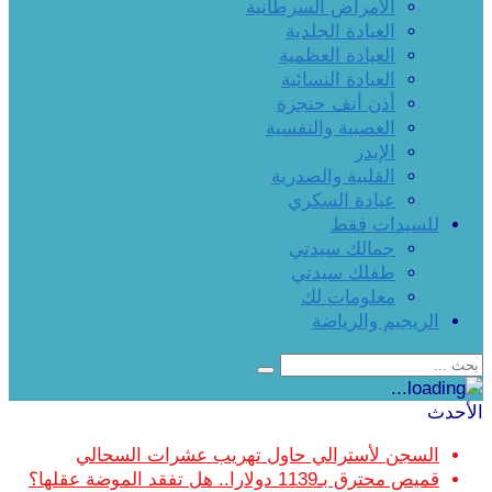
الأمراض السرطانية
العيادة الجلدية
العيادة العظمية
العيادة النسائية
أذن أنف حنجرة
العصبية والنفسية
الإيدز
القلبية والصدرية
عيادة السكري
للسيدات فقط
جمالك سيدتي
طفلك سيدتي
معلومات لك
الريجيم والرياضة
الأحدث
السجن لأسترالي حاول تهريب عشرات السحالي
قميص محترق بـ1139 دولارا.. هل تفقد الموضة عقلها؟