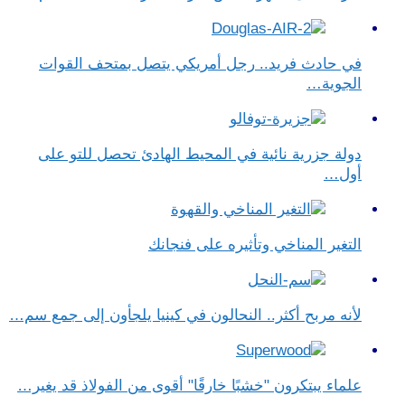
في حادث فريد.. رجل أمريكي يتصل بمتحف القوات
الجوية…
دولة جزرية نائية في المحيط الهادئ تحصل للتو على
أول…
التغير المناخي وتأثيره على فنجانك
لأنه مربح أكثر.. النحالون في كينيا يلجأون إلى جمع سم…
علماء يبتكرون "خشبًا خارقًا" أقوى من الفولاذ قد يغير…