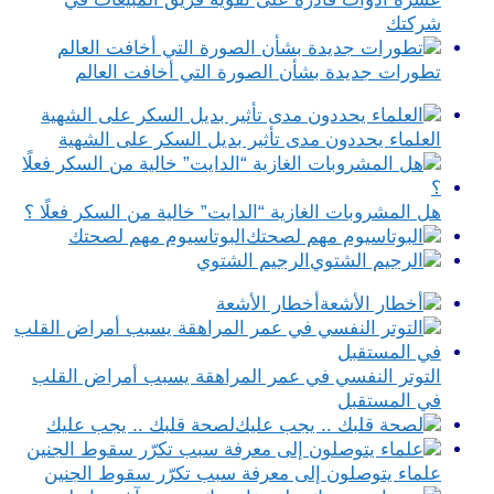
شركتك
تطورات جديدة بشأن الصورة التي أخافت العالم
العلماء يحددون مدى تأثير بديل السكر على الشهية
هل المشروبات الغازية “الدايت” خالية من السكر فعلًا ؟
البوتاسيوم مهم لصحتك
الرجيم الشتوي
أخطار الأشعة
التوتر النفسي في عمر المراهقة يسبب أمراض القلب
في المستقبل
لصحة قلبك .. يجب عليك
علماء يتوصلون إلى معرفة سبب تكرّر سقوط الجنين