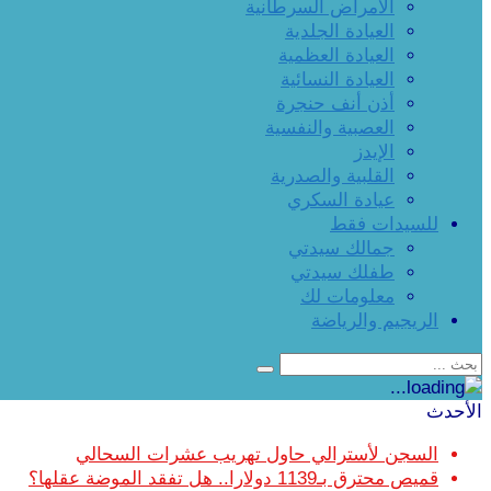
الأمراض السرطانية
العيادة الجلدية
العيادة العظمية
العيادة النسائية
أذن أنف حنجرة
العصبية والنفسية
الإيدز
القلبية والصدرية
عيادة السكري
للسيدات فقط
جمالك سيدتي
طفلك سيدتي
معلومات لك
الريجيم والرياضة
الأحدث
السجن لأسترالي حاول تهريب عشرات السحالي
قميص محترق بـ1139 دولارا.. هل تفقد الموضة عقلها؟