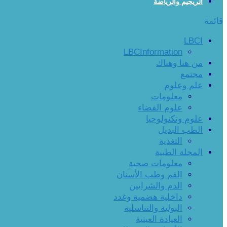
الريجيم والرياضة
قائمة
LBCI
LBCInformation
من هنا وهناك
مجتمع
علم وعلوم
معلومات
علوم الفضاء
علوم وتكنولوجيا
الطب البديل
التغذية
المجلة الطبية
معلومات صحية
الفم وطب الأسنان
الدم والشرايين
داخلية هضمية وغدد
البولية والتناسلية
العيادة العينية