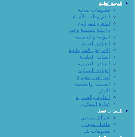
المجلة الطبية
معلومات صحية
الفم وطب الأسنان
الدم والشرايين
داخلية هضمية وغدد
البولية والتناسلية
العيادة العينية
الأمراض السرطانية
العيادة الجلدية
العيادة العظمية
العيادة النسائية
أذن أنف حنجرة
العصبية والنفسية
الإيدز
القلبية والصدرية
عيادة السكري
للسيدات فقط
جمالك سيدتي
طفلك سيدتي
معلومات لك