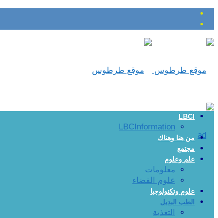
LBCI
LBCInformation
من هنا وهناك
مجتمع
علم وعلوم
معلومات
علوم الفضاء
علوم وتكنولوجيا
الطب البديل
التغذية