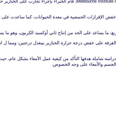
ووفقا لـ” كوروش كلنتر” الأستاذ الفخري في معهد urne Institute of Technology
لى خفض الإفرازات الحمضية في معدة الحيوانات، كما ساعدت على
س
ريع، ما يساعد على الحد من إنتاج ثاني أوكسيد الكربون، وهو م
لقرفة على خفض درجة حرارة الخنازير بمعدل درجتين، ومما ل اشك 
ن دراسة شاملة هدفها التأكد من كيفية عمل الأمعاء بشكل عام، 
 الجسم والأمعاء على وجه الخصوص.
موقع طرطوس