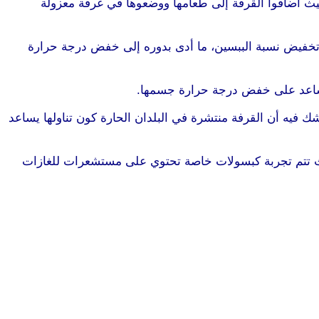
Melbo، قام الخبراء بإجراء تجارب على الخنازير حيث أضافوا القرفة إلى طعامها ووضعوها في غرفة معزولة
 تخفيض نسبة الببسين، ما أدى بدوره إلى خفض درجة حرارة
ا يساعد على خفض درجة حرارة جسمها.
موقع طرطوس
فيه أن القرفة منتشرة في البلدان الحارة كون تناولها يساعد
حيث تتم تجربة كبسولات خاصة تحتوي على مستشعرات للغازات