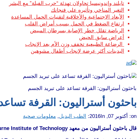
تايلند وإندونيسيا تحاولان تهدئة “حرب الفيلة” مع البشر
التغير المناخي وتأثيره على فنجانك
الأبعاد الاجتماعية والأخلاقية لتقنيات الحمل المساعدة
ارتفاع الضغط في الحمل يسبب أمراض القلب
الرياضة تقلل خطر الإصابة بسرطان المبيض
أعراض سابق الحيض
الرضاعة الطبيعية تخفف وزن الأم بعد الإنجاب
البدينات أكثر عرضة لإنجاب أطفال مشوهين
باحثون أستراليون: القرفة تساعد على تبريد الجسم
باحثون أستراليون: القرفة تساعد
on:
أكتوبر 07, 2016
In:
الطب البديل
,
معلومات صحية
قال باحثون أستراليون من معهد Melbourne Institute of Technology أن نبات القرفة يساعد في تبريد حرارة الجسم.