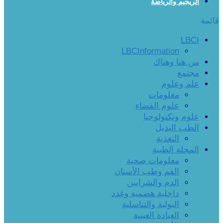
الريجيم والرياضة
قائمة
LBCI
LBCInformation
من هنا وهناك
مجتمع
علم وعلوم
معلومات
علوم الفضاء
علوم وتكنولوجيا
الطب البديل
التغذية
المجلة الطبية
معلومات صحية
الفم وطب الأسنان
الدم والشرايين
داخلية هضمية وغدد
البولية والتناسلية
العيادة العينية