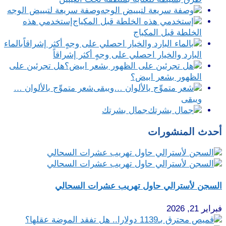
وصفة سريعة لتبييض الوجه
إستخدمي هذه
الخلطة قبل المكياج
بالماء
البارد والخيار احصلي على وجهٍ أكثر إشراقاً
هل تجرئين على
الظهور بشعر ابيض؟
شعر متموِّج بالألوان …
ويبقى
جمال بشرتك
أحدث المنشورات
السجن لأسترالي حاول تهريب عشرات السحالي
فبراير 21, 2026