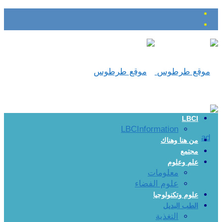
LBCI
LBCInformation
من هنا وهناك
مجتمع
علم وعلوم
معلومات
علوم الفضاء
علوم وتكنولوجيا
الطب البديل
التغذية