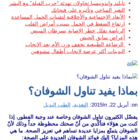
تايلند وإندونيسيا تحاولان تهدئة “حرب الفيلة” مع البشر
التغير المناخي وتأثيره على فنجانك
الأبعاد الاجتماعية والأخلاقية لتقنيات الحمل المساعدة
ارتفاع الضغط في الحمل يسبب أمراض القلب
الرياضة تقلل خطر الإصابة بسرطان المبيض
أعراض سابق الحيض
الرضاعة الطبيعية تخفف وزن الأم بعد الإنجاب
البدينات أكثر عرضة لإنجاب أطفال مشوهين
بماذا يفيد تناول الشوفان؟
on:
أبريل 22, 2015
In:
التغذية
,
الطب البديل
يفضّل الكثيرون تناول الشوفان وخاصة عند وجبة الفطور، إذا
كنت من هؤلاء فتأكّدي من أنّ صحتك محظوظة جداً وذلك لأنّ
الشوفان يتمتّع بمزايا عديدة تساهم في تعزيز الصحة. ما هي
هذه المزايا؟ إليك فوائد الشوفان العديدة على الصحة: