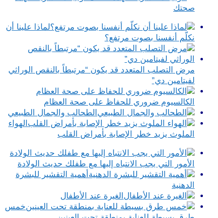
صحتك
لماذا علينا أن
نكلّم أنفسنا بصوت مرتفع؟
مرض التصلب المتعدد قد يكون “مرتبطاً بالنقص الوراثي
لفيتامين دي”
الكالسيوم ضروري للحفاظ على صحة العظام
الطحالب والجمال الطبيعي
الهواء
الملوث يزيد خطر الإصابة بأمراض القلب
الأمور التي يجب الانتباه إليها مع طفلك حديث الولادة
أهمية التقشير للبشرة
الدهنية
الغيرة عند الأطفال
خمس
طرق بسيطة للعناية بمنطقة تحت العينين