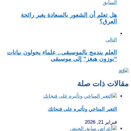
السابق
هل تعلم أن الشعور بالسعادة يغير رائحة
العرق؟
التالى
العلم يندمج بالموسيقى.. علماء يحولون بيانات
“بوزون هيغز” إلى موسيقى
مقالات ذات صلة
التغير المناخي وتأثيره على فنجانك
فبراير 21, 2026