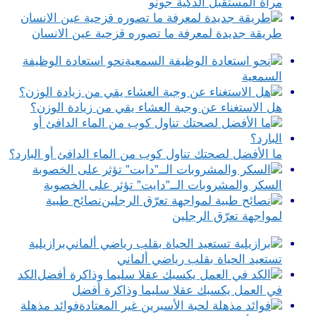
مرآة المستقبل الذكية جونو
طريقة جديدة لمعرفة ما تصوره قزحية عين الانسان
نحو استعادة الوظيفة
السمعية
هل الاستغناء عن وجبة العشاء يقي من زيادة الوزن؟
ما الأفضل لصحتك تناول كوب من الماء الدافئ أو البارد؟
السكر والمشروبات الــ”دايت” تؤثر على الخصوبة
نصائح طبية
لمواجهة تعرّق الرجلين
برازيلية
تستعيد الحياة بقلب رياضي ألماني
الكد
في العمل يكسبك عقلا سليما وذاكرة أفضل
فوائد مذهلة