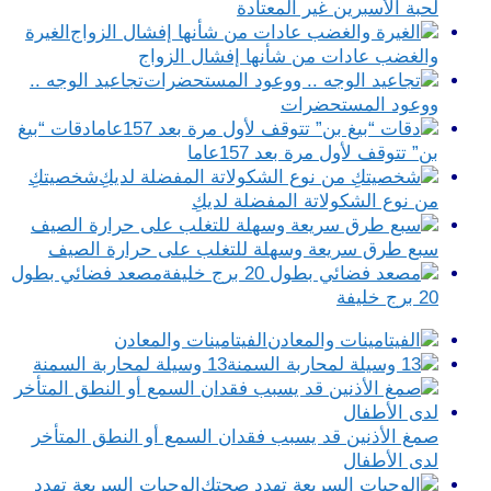
لحبة الأسبرين غير المعتادة
الغيرة
والغضب عادات من شأنها إفشال الزواج
تجاعيد الوجه ..
ووعود المستحضرات
دقات “بيغ
بن” تتوقف لأول مرة بعد 157عاما
شخصيتكِ
من نوع الشكولاتة المفضلة لديكِ
سبع طرق سريعة وسهلة للتغلب على حرارة الصيف
مصعد فضائي بطول
20 برج خليفة
الفيتامينات والمعادن
13 وسيلة لمحاربة السمنة
صمغ الأذنين قد يسبب فقدان السمع أو النطق المتأخر
لدى الأطفال
الوجبات السريعة تهدد