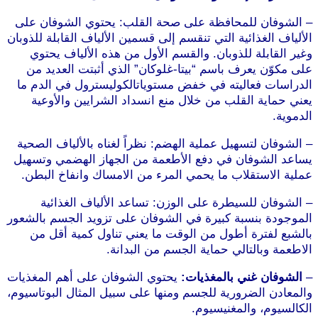
– الشوفان للمحافظة على صحة القلب: يحتوي الشوفان على
الألياف الغذائية التي تنقسم إلى قسمين الألياف القابلة للذوبان
وغير القابلة للذوبان. والقسم الأول من هذه الألياف يحتوي
على مكوّن يعرف باسم “بيتا-غلوكان” الذي أثبتت العديد من
الدراسات فعاليته في خفض مستوياتالكوليسترول في الدم ما
يعني حماية القلب من خلال منع انسداد الشرايين والأوعية
الدموية.
موقع طرطوس
– الشوفان لتسهيل عملية الهضم: نظراً لغناه بالألياف الصحية
يساعد الشوفان في دفع الأطعمة من الجهاز الهضمي وتسهيل
عملية الاستقلاب ما يحمي المرء من الامساك وانفاخ البطن.
– الشوفان للسيطرة على الوزن: تساعد الألياف الغذائية
الموجودة بنسبة كبيرة في الشوفان على تزويد الجسم بالشعور
بالشبع لفترة أطول من الوقت ما يعني تناول كمية أقل من
الاطعمة وبالتالي حماية الجسم من البدانة.
موقع طرطوس
–
الشوفان غني بالمغذيات:
يحتوي الشوفان على أهم المغذيات
والمعادن الضرورية للجسم ومنها على سبيل المثال البوتاسيوم،
الكالسيوم، والمغنيسيوم.