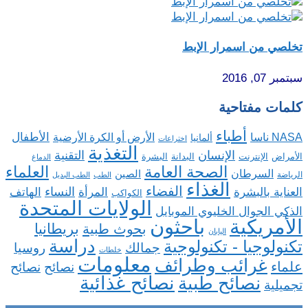
تخلصي من اسمرار الإبط
سبتمبر 07, 2016
كلمات مفتاحية
أطباء
الأطفال
NASA ناسا
الأرض أو الكرة الأرضية
ألمانيا
اختراعات
التغذية
الإنسان
التقنية
الإنترنت
البدانة
البشرة
الأمراض
الدماغ
الصحة العامة
العلماء
السرطان
الصين
الرياضة
الطب
الطب البديل
الغذاء
الفضاء
النساء
العناية بالبشرة
المرأة
الهاتف
الكواكب
الولايات المتحدة
الذكي الجوال الخليوي الموبايل
باحثون
الأمريكية
بريطانيا
بحوث طبية
اليابان
دراسة
تكنولوجيا - تكنولوجية
روسيا
جمالك
خلطات
معلومات
غرائب وطرائف
علماء
نصائح
نصائح
نصائح غذائية
نصائح طبية
تجميلية