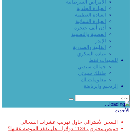
الأمراض السرطانية
العيادة الجلدية
العيادة العظمية
العيادة النسائية
أذن أنف حنجرة
العصبية والنفسية
الإيدز
القلبية والصدرية
عيادة السكري
للسيدات فقط
جمالك سيدتي
طفلك سيدتي
معلومات لك
الريجيم والرياضة
الأحدث
السجن لأسترالي حاول تهريب عشرات السحالي
قميص محترق بـ1139 دولارا.. هل تفقد الموضة عقلها؟