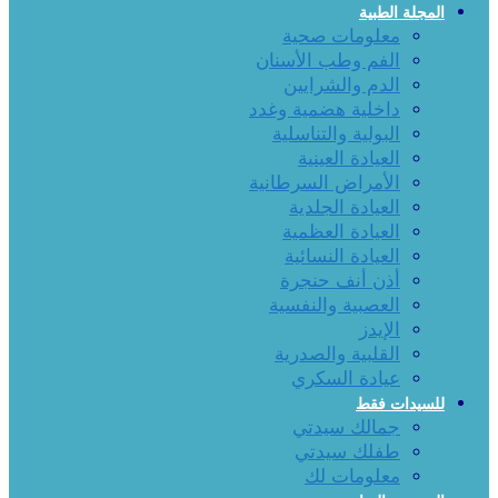
المجلة الطبية
معلومات صحية
الفم وطب الأسنان
الدم والشرايين
داخلية هضمية وغدد
البولية والتناسلية
العيادة العينية
الأمراض السرطانية
العيادة الجلدية
العيادة العظمية
العيادة النسائية
أذن أنف حنجرة
العصبية والنفسية
الإيدز
القلبية والصدرية
عيادة السكري
للسيدات فقط
جمالك سيدتي
طفلك سيدتي
معلومات لك